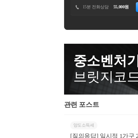
터 8년 이상인지, 10년 이상인
해당하는지 여부서면-2022-법규재산-4
에게 부가가치세 과세대상 용역을
하기
30분 방문상담
110,000원
예약하기
자 등록 이후 실제 임대개시가 
산일자 : 2022.11.02.요지
가가치세법 제36조에 따른 영수
자동말소가 되자마자 임대주택을
차 계약을 직전 임대차계약으로 
고･납부하고 있음○멤버십에 가
공제 50%를 적용해서 신고를 
계와 같이, 1세대가 주택을 취
인이 전액 부담, 즉 구매회원은
다. 이럴 경우 미납세금 뿐만 
하여 실제 1년 6개월 이상 임
은 VD배달료 상당액을 신청법
받지도 못하고, 가산세까지 부과
제155조의3에 따른 직전 임대차계
료에서 차감하는 방식으로 정산2
하시면 될 것입니다. 현재 상황
xx. A주택 취득 계약 *매도
는 방식으로 멤버십 가입 회원에
후 의사결정을 하시는 것이 좋습
○2021.xx.xx. A주택 취득하
중소벤처기
에누리로 보아, 해당 수수료의 
하루 보내세요!★전화상담 및 방문
이상 임대한 후인 2022.xx.xx. 
부가가치세법§29 (과세표준) 
cta_moonyh@naver.com으로
속인에게 임대보증금 반환○ 22.
브릿지코
표준은 해당 과세기간에 공급한 
세금 상담 및 용역- 600건 이상
을 취득하면서 주택의 전 소유
다.③제1항의 공급가액은 다음 각 
플랫폼 '택슬리' 상담 및 후기 1위 
우,- 당해 임대차계약이 소득령§
그 밖에 어떤 명목이든 상관없이
츠' 상담 및 후기 1위 (약 500건
부주택을 취득하면서 해당 주
적 가치 있는 모든 것을 포함하되
17,000건 이상 답변 및 337만
약에 해당하는지서면-2023-부동산-1
관련 포스트
할부거래, 대통령령으로 정하는 
서울시 마을세무사- ㈜코스맥스 
3.생산일자 : 2023.10.13
하는 거래 등 그 밖의 방법으로 
회계팀- 세무법인 넥스트
계약을 체결하여 실제 1년 6개
고려하여 대통령령으로 정하는 
귀 질의의 경우, 기존 해석사례인 “서면
양도소득세
아니한다.1.재화나 용역을 공급
하시기 바랍니다.○ 서면-2022-법규
[질의응답] 일시적 1가구
결제방법이나 그 밖의 공급조건에