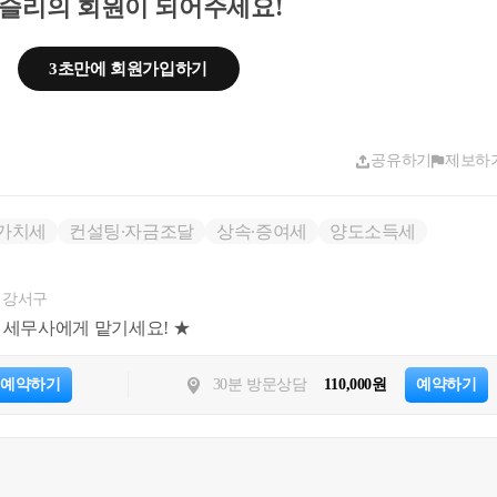
슬리의 회원이 되어주세요!
세를 적용받을 수 있습니다. '2년'이 아닌 '3년'입
3초만에 회원가입하기
정전의 예규입니다. 따라서 A주택의 보유기간의 재
, 입주권 취득일로부터 3년 이내에 종전주택을 양
니다. 
공유하기
제보하
7774 [법규과-1235] , 2022.04.19 
 2조합원입주권을 보유한 1세대가 1조합원입주권을 양도
가치세
컨설팅∙자금조달
상속∙증여세
양도소득세
는 경우 1세대1주택 특례에 따른 보유기간 기산일 
합원입주권을 소유하다가 C조합원입주권을 먼저 양
 강서구
택을 ｢소득세법 시행령｣ 제156조2제4항 각 호의 요
위 세무사에게 맡기세요! ★
하는 경우 1세대1주택으로 보아 같은 영 제154조제
, 이 경우 같은 항에 따른 보유기간은 C조합원입주
예약하기
30분 방문상담
110,000원
예약하기
산하는 것임 
터 3년 이후에 양도할 경우, 주택완공일로부터 3
이 신규주택으로 전입하셔서 1년이상 거주하시고, 
 이내에 종전주택을 양도하시면 1세대 1주택 양도