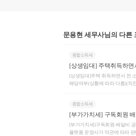
세 비과세를 적용받을 
★
 1주택과 1입주권(
과세 요건은 아래와 같
1. 분양권 (입주권) 
문용현 세무사님의
다른
a. 종전주택을 취득한
득
종합소득세
b. 분양권(조합원입주
[상생임대] 주택취득하면
c. 종전주택은 1세대 
직전임대차계약 해당여부(
[상생임대]주택 취득하면서 전
2. 분양권(입주권) 
해당여부(상황에 따라 다름)(직
우 
이후 잔금 지급 전에 체결한임
a. 종전주택을 취득한
6-법규재산-0087등록일자 : 2026.
b. 재개발·재건축 주
종합소득세
체결한 후 임대차계약을 체결한
전원이 이사하여 1년이
라도 주택 취득(잔금 청산) 전
[부가가치세] 구독회원 
c. 재개발·재건축주택
에 해당하지 않는 것임답변내용귀
(해당함)
[부가가치세]구독회원 배달비 
양도
택을 취득하는 매매계약 체결 이
플랫폼 운영사가 약관에 따라 