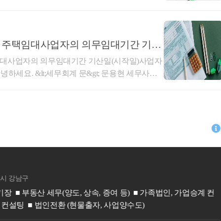
1주택 비과세 요건(2년 이상 보유 및 거주 등)을 충족
별도의 임대차계약을 체결하고 주택 취득과 동시
제5항 제1호의 매출에누리에 해당하여 부가가치
년 6개월 이상을 임대한 경우,해당 계약이 「소득
회신배달 플랫폼 운영사가 판매회원과 구매회원
항에 따른 직전임대차계약에 해당하는지 여부에 관
. 감사합니다. 
지원하고 판매회원으로부터 수수료를 지급받는 거
세제과-1440, 2022.11.17.)를 참조하시기 바
에 따라 판매회원에 청구할 수수료에서 구매회원
] 주택임대사업자의 의무임대기간 기산
40, 2022.11.17.주택 매매계약 체결한 후 임대
달비 상당액을 공제하여 정산하는 경우, 해당 공제
일 중 늦은 날)
임대사업자의 의무임대기간 기산일(시작일)사업자
 취득일 이후 임대기간이 개시되는 경우 임대인이
상의 대가에서 직접 깎아주는 금액으로서 부가가
하세요. &lt;세무회계 문&gt; 문용현 세무사입
 임대차계약이 「소득세법 시행령」 제155조의3
 ‘매출에누리’에 해당하여 질의법인의 부가가치세
특별공제혜택, 양도소득세 중과배제, 양도소득
지 여부(제1안) 직전임대차계약에 해당(제2안)
내용1. 사실관계○신청인은 ○○웹사이트 또는 모
 수 있습니다. 해당 세혜택을 받기 위해서는 의
회신내용]제2안이 타당합니다.1. 사실관계○ ’2
앱 이용자(이하 ‘구매회원’)와 음식점(이하 ‘판
의무임대기간 판단시 임대기간 기산일(시작일)부
 체결(잔금일 : ’22.2.28.)○ ’21.09.11. 1차 임대
서비스(이하 ‘○○서비스’)를 제공함-신청인은 ○○
 파악하는 것이 아주 중요합니다. 단순히 사업자
 ~ ’24.2.27., 임대보증금 : 1,050백만원 * 특약사항
으로부터 음식가격 대비 일정 요율의 서비스 이용
기 때문에 잘못 판단하시면 주택임대사업자의 세
년간 전세 거주○ ’23.11.04. 2차 임대차계약 체
-음식 배달방식은 Vendor Delivery[VD, 판매
 있습니다.민간임대주택법과 국세 세제혜택을 적
.2.27., 임대보증금 : 900백만원○ ’26.2.27. A주택 양도
배달업체가 음식을 배달하는 방식으로 신청인은 구
은 아래와 같습니다.&lt;민감임대주택법 기산일
 이후 잔금 지급 전에 양수인이 임대인으로서 전
홍상표
회원에게 전달] 및 Own Delivery(OD)의 2
자체 임대사업자등록일❷ 실제 임대개시일&lt;국세 세
계약을 체결하고 주택 취득과 동시에 임대차 기
매회원이 월 0,000원(이하 ‘구독료’)을 지불하
세무회계비상
서울특별시 서초구
은 날&gt;❶ 지자체 임대사업자등록일❷ 세무서 사
이상을 임대한 경우, - 해당 계약이 상생임대주택
액(00,000원)이상 주문에 대해 배달료(배달형태
절세전문가 세무사홍상표 입니다. - 전문영역 : 상속∙증여세 납세자의 든든한 파트너가
(양도세 등)의 세제혜택을 받기 위한 국세 세
는지 여부(직전임대차계약 해당되는 경우)주택
 멤버십제도를 운영함-신청인은 멤버십 이용자에
되어드리겠습니다.
요할 것이므로 반드시 ❶,❷, ❸ 중 늦은 날로부
 소유자와체결한 임대차 계약이 직전 임대차계약에
 혜택을 제공하는 것을 신청법인이 멤버십 이용자