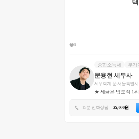
택
세대 1주택 양도세 비과
니다.
참고로 아래 예규는 개
기산 제도는 무시하시고
도하시면 비과세 가능합
0
양도, 서면-2021-법규재산-
[ 제 목 ] 1주택과
종합소득세
부가
한 후 1주택을 양도하
문용현 세무사
[ 요 지 ] 
1주택과 2조
세무회계 문
서울특별시
도하여 과세된 후, A주
★ 세금은 압도적 1
건을 모두 갖추어 양도
1항을 적용
하는 것이며
15분 전화상담
25,000원
권을 양도한 날부터 기
또는 
입주권 취득일로부
년 이내에 세대원 전원
주택완공일로부터 3년