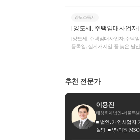
d. 종전주택은 1세대 
유자(매도인)가 임차인이 되는 
상당액은 부가가치세법 제29조 
에 임대기간이 시작되어 실제 1
할 것 
세 과세표준에 포함하지 아니함
세법 시행령」 제155조의3제1
도움이 되셨길 바랍니다
양도소득세
간의 주문･판매 거래를 중개･
하여는 기존 해석사례(기획재정부 재산
래로서, 판매회원과의 이용약관
[양도세, 주택임대사업자
랍니다.○ 기획재정부 재산세제과-14
중 구독회원 주문 건에 대한 배
일(사업자등록일, 실제개시
[양도세, 주택임대사업자]주택
차계약을 체결한 경우로서 주택
액은 용역 공급 조건에 따라 통
등록일, 실제개시일 중 늦은 날안녕
주택 취득 전에 임차인과 작성한
치세법 제29조 제5항 제1호의
니다.주택임대사업자는 장기보유
의 “직전임대차계약”에 해당하는
과세표준에 포함하지 아니함상세
세 감면등의 세제혜택을 적용받을
직전임대차계약에 해당하지 않음[
바일 애플리케이션을 통해 모바일 
무임대기간을 충족해야 합니다.
1.06.26. 서울 마포구 A주택 취득 계약
매회원’)간 음식 주문･판매 중개 
터 계산하므로 기산일(시작일)을
차계약 체결 - 임대기간 : ’22.2.28.
추천 전문가
서비스에 대한 대가로 판매회원
등록일부터 기산하는 것이 아니
으로 매도인이 보증금 10.5억원에 2
료(이하 ‘○○서비스 수수료’)를 수취함
제혜택을 적용받지 못하실 수도
결 - 임대기간 : ’24.2.28. ~ ’26
회원(음식점)이 선택한 제3자 
용받기 위한 의무임대기간 기산일
예정2. 질의내용○매매계약 체결
매회원으로부터 배달료를 수취하여 판매
: ❶, ❷중 늦은 날&gt;❶ 지
소유자(매도인)와 별도의 임대차
남구
가지 유형으로 구분됨○신청인은 구
제혜택 기산일 : ❶,❷,❸ 중 늦
간이 시작되어 실제 1년 6개월 
면 당월 주문 중 건당 최소주문금
 부동산 세무(양도, 상속, 증여 등) ■ 가족법인, 가업승계 컨
업자등록일❸ 실제 임대개시일국세
특례의 직전임대차계약에 해당하
불문)를 전액 할인받을 수 있는
설팅 ■ 법인전환 (현물출자, 사업양수도)
제혜택의 개시일이 절대적으로 중
을 취득하면서 해당 주택의 전
게 이용기간 동안 앱 내 안내된