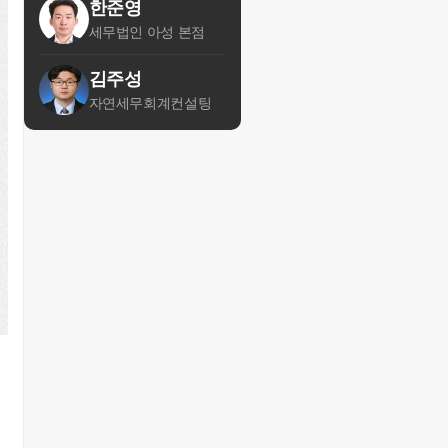
한준영
세무법인 아성 본점
김주성
자연세무회계컨설팅