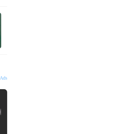
Ads
김대영
세무법인 아성
서울특별시 강
국세청 출신 세무사, 세무법인 아성 김대영 입
세 납세자의 든든한 파트