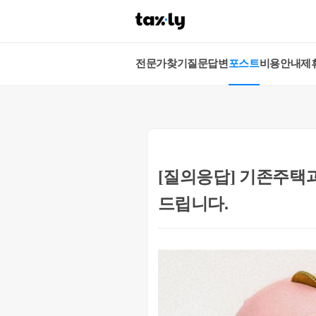
전문가찾기
질문답변
포스트
비용안내
제
[질의응답] 기존주택과
드립니다.