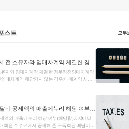
수 있습니다. 
분양권)을 보유한 상태에서, 기존 1주택의 양도세 비
습니다. 
취득일로부터 3년 이내 종전주택 양도하는 경우 
 포스트
모두
 날부터 1년 이상 지난 후 분양권(조합원입주권) 취
권)을 취득한 날부터 3년 이내 종전주택 양도
서 전 소유자와 임대차계약 체결한 경우
1주택 비과세 요건(2년 보유 및 거주 등)을 충족할 것 
상황에 따라 다름)
 소유자와 임대차계약 체결한 경우직전임대차계약
취득일로부터 3년이 지난 후 종전주택을 양도하는 경
전임대차계약 해당되지 않는 경우)매매계약 체결
대차계약이 직전임대차계약에 해당하는지사전-202
 날부터 1년 이상 지난 후 분양권(조합원입주권)취득
04.30.생산일자 : 2026.03.16.요지주택 매매계약을
택이 완성된 후 3년 이내 재개발·재건축주택으로 세대
 경우로서 주택 취득일 이후 임대기간이 개시되더
상 계속 거주할 것
에 임차인과 체결한 임대차계약은 직전임대차계약
배달비 공제액의 매출에누리 해당 여부
이 완성되기 전 또는 완성된 후 3년 이내에 종전주택 
 사전답변 신청의 사실관계와 같이,1세대가 주
공제액의 매출에누리 해당 여부(해당함)요지배달
후주택 취득 전에 매수인이 임대인이 되고 전 소
판매회원 수수료에서 공제해 준 구독회원 배달비