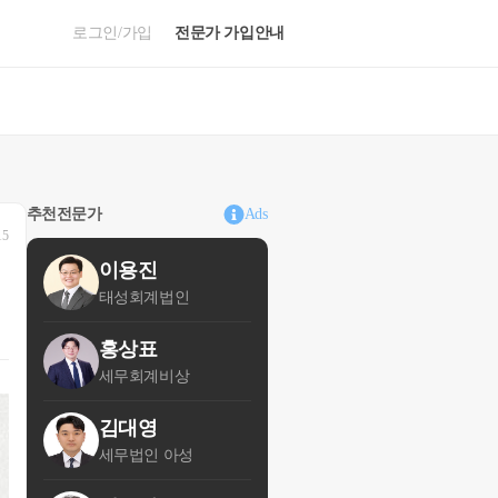
로그인/가입
전문가 가입안내
추천전문가
Ads
15
이용진
태성회계법인
홍상표
세무회계비상
김대영
세무법인 아성