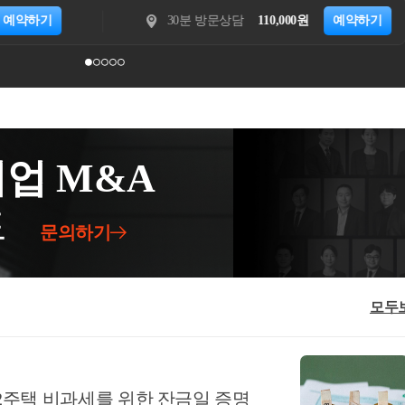
지 등을 확인해보아야 합니다.실제 사례로, 임대사업
083 [법규과-3154]등록일자 : 2022.11.18.생
 제공하는 것으로 보아,-구독료 수취 시점에부
15분 전화상담
20,000원
예약하기
30분 방문상
늦었음에도 불구하고 지자체 주택임대사업자 8년
주택을 취득하면서 해당 주택의 전 소유자와 체결한 임대
증을 발급하고 그 구독료에 대한 부가가치세를 신
 팔고, 당연하게도 양도세 신고시 장기보유특별
볼 수 있는 것임회신귀 서면질의 신청의 사실관
입한 구매회원들에 대한 배달료 할인액은 신청법
했다가 양도소득세가 추징당한 사례도 종종 있습니
득한 후 해당 주택의 전 소유자와 임대차계약을 체결
 배달료를 제외한 음식 대금만을 지급하고-신청인
아니라, 가산세까지 부담합니다.이처럼 세제혜택을
대한 경우, 해당 임대차계약은 「소득세법 시행령」
인이 판매회원으로부터 수취하는 ○○서비스 수수
가 될 수 있기때문에 이를 잘 알아두셨다가 적용
약으로 볼 수 있는 것입니다.사실관계○ 2020.xx.
. 질의내용○신청인이 ○○수수료에서 차감·정산하
이 복잡하거나 애매하시면 반드시 세무사와 상담
인이 임차인으로 A주택에 거주하는 조건으로 매매계약
게 제공한 ‘VD배달료 할인액’이 부가세법상 매출
니다.도움이 되셨길 바랍니다. 감사합니다.좋은
면서 임차인과 임대차계약 체결, 임대개시- 1년 6개월
업 M&A
공급가액에서 차감할 수 있는지 여부3. 관련법령○
상담은 직접02-6403-9250으로 전화를 주시거나
A주택 임차인(매도인) 사망○ 2022.xx.xx. 임차인의 상
①재화 또는 용역의 공급에 대한 부가가치세의 과세
 연락을 주시면 됩니다!★주요 경력- 121,000건 이상의
xx월 이후 임대차계약 체결 예정2. 질의내용○ 주택
드
재화 또는 용역의 공급가액을 합한 금액으로 한
의 경정청구를 통한 약 25억 이상 세금 환급- 세무사
자를 임차인으로 하는 임대차계약을 체결하는 경
문의하기
호의 가액을 말한다. 이 경우 대금, 요금, 수수료,
(약 4,000건 이상 상담)- 전문가 플랫폼 '아하커넥
155의3에 따른 직전 임대차계약에 해당하는지 여
 재화 또는 용역을 공급받는 자로부터 받는 금전
 이상 상담)- 지식공유플랫폼 '아하' 세무/회계 1위 (1
택의 매도자와 체결한 임대차계약이직전임대차계
, 부가가치세는 포함하지 아니한다.6.외상거래,
건 이상 공유)- KB금융 콘텐츠 필진- 한국경제필진-
332 [부동산납세과-2401]등록일자 : 2023.11.0
마일리지 등으로 대금의 전부 또는 일부를 결제
모두
세무팀- ㈜현대중공업 세무기획팀- ㈜iMBC 재무
.요지주택을 취득하면서 해당 주택의 매도자와 임대차계약
재화 또는 용역을 공급하는 경우: 공급 형태 등을
월 이상 임대한 경우 직전임대차계약에 해당함회신
가액⑤ 다음 각 호의 금액은 공급가액에 포함하지
-2022-법규재산-4083, 2022.11.02” 를 참고
할 때 그 품질이나 수량, 인도조건 또는 공급대가의
재산-4083, 2022.11.02.1세대가 주택을 취득한
 2주택 비과세를 위한 잔금일 증명
 따라 통상의 대가에서 일정액을 직접 깎아 주