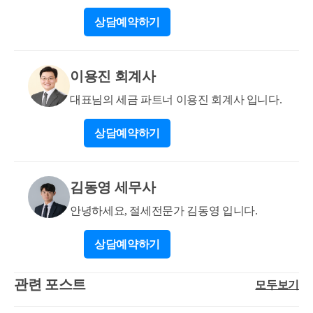
자에게는 공동상속주택에 대해 주택수 산입을 제외하
무사 입니다
자가 1주택을 보유한 60세 이상의 직계존속의 동거봉
상담
예약하기
는 규정이 있어 일반주택을 양도 시 1세대 1주택 비과
양을 위하여 일시적으로 2주택이 된 경우, 10년 이내
세를 적용받을 여지가 있습니다. (해당 판단은 조세심
먼저 양도하는 주택도 1주택으로 보아 비과세를 적용
판원 판례 2023중7006의 취소 결정에 따라 판단한 것
하는 것입니다. 도움이 되셨길 바랍니다. 감사합니다.
이용진 회계사
이며, 홈택스 질의답변의 내용과는 차이가 있어 약간
의 논란이 있는 부분입니다.) 2) 어떤 방안이 유리할 지
대표님의 세금 파트너 이용진 회계사 입니다.
1)의 답변에 따르면 우선 배우자(귀하의 어머니)는 소
수지분을 상속받으시는 것이 유리합니다. 결국 당연히
상담
예약하기
공동명의로 상속을 받으시는 것이 유리할 가능성이 높
은 것이며, 구체적인 지분율의 설정은 실제 상속세 신
고업무를 진행하며 판단해보시길 추천드립니다. 추후
김동영 세무사
양도일정, 사전증여재산 및 추정상속재산 등 기타 상
안녕하세요, 절세전문가 김동영 입니다.
속재산과 합하여 과세표준이 어떻게 측정되는 지, 아
파트의 세법상 시가판단이 어떻게 되는 지 등에 따라
상담
예약하기
추후 양도까지 고려하여 가장 절세가 가능한 방법으로
신고를 진행하시는 것이 좋습니다. 즉, 아파트 1채의
관련 포스트
모두보기
실매매가 8억 원만 고려하였을 때는 상속세가 발생되
지 않을 것으로 판단되지만, 추후 상속주택의 양도까