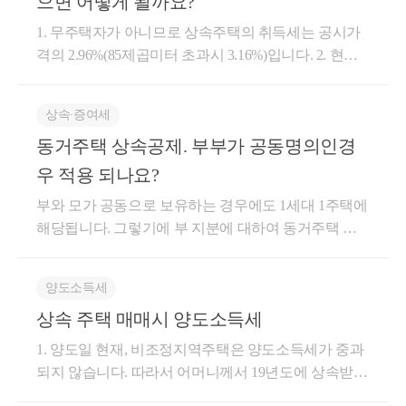
으면 어떻게 될까요?
1. 무주택자가 아니므로 상속주택의 취득세는 공시가
격의 2.96%(85제곱미터 초과시 3.16%)입니다. 2. 현재 1
주택+1분양권 상태가 양도세가 비과세 되는 요건이라
면 가능합니다. 1주택+1분양권 상태에서 기존 1주택의
상속∙증여세
양도세 비과세 요건에 대한 내용은 아래 포스팅을 참
동거주택 상속공제. 부부가 공동명의인경
고하시면 됩니다. https://blog.naver.com/cta_moonyh?Redi
rect=Log&logNo=222659979553&from=postView&trackin
우 적용 되나요?
gCode=blog_bloghome_searchlist 단, 상속받는 상속주택
부와 모가 공동으로 보유하는 경우에도 1세대 1주택에
은 반드시 별도세대로부터 상속받아야 하며, 피상속인
해당됩니다. 그렇기에 부 지분에 대하여 동거주택 상
의 상속주택이 여러채일 경우 보유기간이 가장 긴 주
속공제 가능합니다. 밑에 관련 판례를 첨부하였습니
택이어야 합니다. 해당 상속주택만 특례주택에 해당하
다. 감사합니다. 상속증여-624(2013.12.18) [제목] 피상
여 기존 주택의 1세대1 주택 양도세 비과세가 가능합
양도소득세
속인의 40% 소유지분 상속에 대한 동거주택 상속공제
니다. 특례 상속주택에 대한 자세한 내용은 아래 포스
상속 주택 매매시 양도소득세
적용여부 [요약] 피상속인과 며느리가 공동지분으로
팅을 참고하시면 됩니다. https://blog.naver.com/cta_moon
소유하는 동거주택의 피상속인의 소유지분을 상속개
yh/222437348077?trackingCode=blog_bloghome_searchlist
1. 양도일 현재, 비조정지역주택은 양도소득세가 중과
시일 현재 피상속인과 동거한 상속인(아들)이 상속받
2-1. 상속받는 주택이 2번에서 설명한 특례상속주택에
되지 않습니다. 따라서 어머니께서 19년도에 상속받은
은 경우에는 그 피상속인 소유지분에 대해서는 동거주
해당한다면 상속을 받고 기존주택을 양도하더라도 1
주택을 비조정지역 상태에서 양도할 경우, 양도소득세