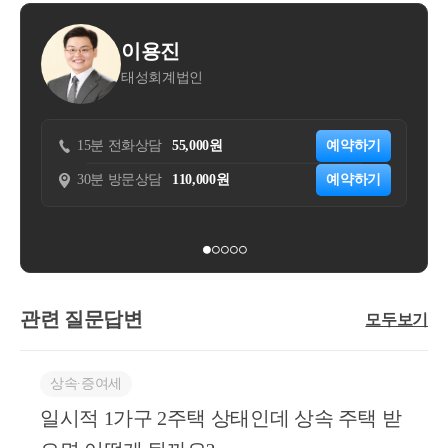
이용진
김동훈
성회계법인
조우세무회계사
화상담
55,000원
예약하기
15분 전화상담
33,000
문상담
110,000원
예약하기
30분 방문상담
110,00
관련 질문답변
모두보기
상속∙증여세
일시적 1가구 2주택 상태인데 상속 주택 받