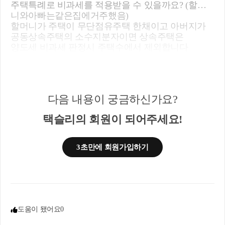
주택특례로 비과세를 적용받을 수 있을까요? (할머
니와아빠는같은집에거주했음)
할머니가 주택이 무단점유주택 한채이고 아버지가
공동상속주택의 소수지분자이면 상속주택은
양도세 비과세 판정시 주택수에서 제외합니다
2. 그렇다면 기존 A주택을 양도할 경우 양도세에서 1
주택으로 적용되는지 궁금합니다.
-->네 b주택이 공동상속주택 소수지분자이면 가능합
니다
다음 내용이 궁금하신가요?
3. 그 후 B주택을 가지고 있는 상태에서 비조정지역
내의 아파트(C)를 새로 구입할 경우 취득세에서도 1
택슬리의 회원이 되어주세요!
주택으로적용되는건가요?
상속개시일로부터 5년간 주택수제외됩니다 2020.08.
12이전 상속개시일이라면 2020.08.12이후 5년동안 주
3초만에 회원가입하기
택수 제외됩니다
도움이 됐어요
0