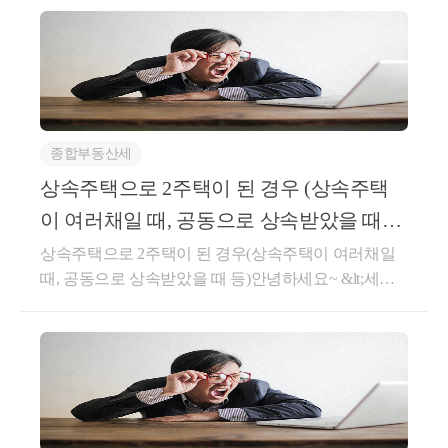
지 고려한 시가판정 및 지분율 설정 등을 위하여 신고
를 하는 것이 좋으실 것으로 판단됩니다. 감사합니다.
* 상속세 관련 저희 블로그 포스팅 참고부탁드립니다.
https://blog.naver.com/tax_dawn/223677442432
종합부동산세
상속주택으로 2주택이 된 경우 (상속주택
이 여러채일 때, 공동으로 상속받았을 때
등)
상속주택으로 2주택이 된 경우(상속주택이 여러채일
때, 공동으로 상속받았을 때 등)안녕하세요~ &lt;세무
회계 문&gt; 문용현 세무사입니다.양도소득세법에서
는 2주택이더라도 1세대 2주택 양도소득세 비과세 특
례 규정이 있습니다. 가장 대표적인 것이 많이 아시는
신규주택 취득으로 인한 일시적 2주택 양도소득세 비
과세 규정입니다.1세대 일시적 2주택 양도소득세 비과
세https://blog.naver.com/cta_moonyh/2221700990861세대