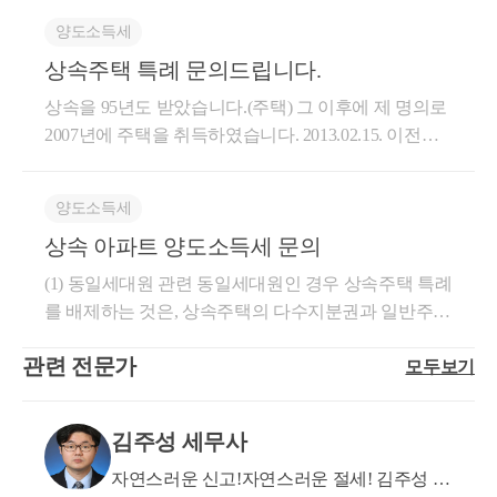
택 상속공제를 받을 수 있음 [결론] 피상속인이 며느리
세대 1주택 양도소득세 비과세가 가능합니다. 3. 상속
는 중과되지 않고 기본세율이 적용됩니다. 상속주택의
와 공동지분으로 소유하는 동거주택의 피상속인 소유
양도소득세
일(사망일)로부터 6개월 이내에 취득세를 신고 및 납부
양도소득세율 적용시에는 피상속인(사망자)의 취득일
지분을 상속개시 일 현재 피상속인과 동거한 상속인
상속주택 특례 문의드립니다.
해야 합니다. 상속인이 정해지지 않더라도 해당 기한
~양도일까지의 보유기간을 기준으로 적용되며, 장기
(아들)이 상속받은 귀 질의의 경우, 그 피상속인 소유지
내에 납부하셔야 가산세가 발생하지 않습니다. 상속인
보유특별공제 적용시 보유기간은 상속개시일~양도일
상속을 95년도 받았습니다.(주택) 그 이후에 제 명의로
분의 100분의 40에 상당하는 금액을 「상속세 및 증여
이 아직 안정해졌어도 취득세는 기한 내에 납부하시고
까지의 기간이 적용됩니다. 2. 배우자는 무조건 동일세
2007년에 주택을 취득하였습니다. 2013.02.15. 이전에
세법」제23조의2제1항에 따라 5억원 을 한도로 상속
나중에 상속인이 정해지면 등기치셔도 됩니다. 도움이
대로 봅니다. 어머니는 동일세대원인 배우자로부터 상
취득한 주택은 상속 개시일 기준으로 기존 주택을 보
세 과세가액에서 공제하는 것입니다.
되셨길 바랍니다. 감사합니다. * 보다 궁금한 사항이
속을 받은 것이기 때문에 상속주택에 따른 특례혜택은
유하지 않고 있어도 상속주택 특례가 가능하다고 알고
있으실 경우, 부담없이 02 6403 9250 또는 cta_moonyh@
없으며, 일반주택과 동일하게 보시면 됩니다. 어머니
양도소득세
있는데 그렇다면 제가 만약 2007년에 취득한 주택을
naver.com으로 연락을 주셔도 됩니다.
와 본인이 합가할 경우, 1세대 3주택자에 해당합니다.
상속 아파트 양도소득세 문의
양도한다면 상속주택 비과세 특례가 적용되여 비과세
다만, 다주택자이더라도 비조정지역주택을 양도할 경
특례를 받을 수 있는건지 문의드립니다. -->네 맞습니
(1) 동일세대원 관련 동일세대원인 경우 상속주택 특례
우 양도소득세는 중과되지 않습니다. 참고로 별도 세
다 상속개시일 당시에 별도세대,선순위 상속주택에 해
를 배제하는 것은, 상속주택의 다수지분권과 일반주택
대원으로부터 상속받은 주택과 일반주택을 각각 1개
당에 해당하시면됩니다
을 각각 1개씩 소유하고 있는 경우에 일반주택을 양도
씩 소유하고 있는 1세대가 일반주택(상속개시 당시 보
관련 전문가
모두보기
할 때 받을 수 있는 비과세 혜택을 배제하는 내용입니
유한 주택)을 양도하는 경우에는 1세대 1주택 비과세
다. 이는 피상속인과 동일세대원이었던 경우, 애초에
를 적용합니다. 3. 동일세대원으로부터 주택을 상속받
세대별 주택수가 2채 이상인 일반주택 보유자에게 별
아 2주택을 보유한 어머니와 합가를 하였기 때문에 동
김주성 세무사
도로 일반주택에 대한 양도소득세 비과세를 적용해줄
거봉양에 따른 합가특례 비과세는 불가능합니다. 동거
이유가 없기 때문입니다. 다만, 소수지분권을 보유한
자연스러운 신고!자연스러운 절세! 김주성 세
봉양합가에 따른 비과세 특례의 경우, 1주택을 보유한