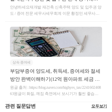
이루어져 유사매매사례가액이 형성될 가능성이 높음.
상속세 개편에 대해서 국회에서 논의가 오가고 있습니
비과세 ][ 승계조합원 일시적 입주권 비과세 특례 ][요
할까 ? ( 무주택자 자녀)
이후 분담금과 전세금 상환 등 자금 여력이 충분한
안녕하세요재개발 재건축 신축주택 양도 및 입주권 양
사업시행인가 후 유사매매사례가액이 높아져 부담하
다. 아직 상속세 개정내용이 확정되지는 않았지만,오
건]☞ Case 1 . 조합원 입주권 취득 3년 이내에 종전 주
도 / 증여 전문 세무사세무회계 이문 황정민 세무사입
지 
여야 할 증여세액이 증가할 가능성 높음.☞ ② 원조합
늘 설명드리는 내용은 상속세 개정내용과는 큰 영향
택 양도하는 경우 [ 156조의2 3항 ]①종전 주택 취득일
니다. 오늘은 재개발 재건축 대상 물건을 자녀나 배우
원 지위 취득원조합원의 경우 차후 재개발 재건축 신
수증자가 혹시 정비사업 재당첨제한 등 조합원 지
없이 동일하게 절세될 수 있는 방안들입니다.상속세
부터1년 경과 후 조합원 입주권을 취득② 조합원 입주
자에게 증여하려고 할때언제 해야할까 ?증여 시기별
축 주택의 양도소득세 계산시 보유기간을 기존 주택
개정안 내용이 궁금하신 분들은 아래 글에서 자세히
위 승계에 리스크가 존재하는지 
권 취득한 날부터3년 이내에 종전 주택을 양도☞ Case
증여재산가액 산정 방법과 권장되는 시기에 대하여 안
취득시기부터 보유기간을 인정시세 급등 전 증여☞ ③
설명하고 있으니 참고하시면 좋을 것 같습니다.이제 ‘1
2. 조합원 입주권 취득 3년 이후에 종전 주택을 양도하
내드리도록 하겠습니다.1+1입주권이나 특수 상황 아
재개발 물건의 조합원 지위 이전재개발 예정 부동산의
7억’까지 상속세 없습니다. 2024년 세법개정안 1편 –
는 경우 [ 156조의2 4항 ]① 종전 주택 취득일부터1년
[2] 조합 사무실 및 행정기관 확인
래서 증여하는 상황이나저가 양수나 부담부 증여 등
경우 이후 관리처분계획인가가 난다면 도정법 39조 및
상속세, 증여세, 양도세안녕하세요, 부동산 양도·상속·
경과 후 조합원 입주권을 취득② 재개발재건축 신축주
구청 도시정비과 및 조합 사무실에 해당 내용 기반으
추가적인 발생 상황은 제하고기본적인 증여재산가액
도정법시행령 37조 예외 사항에 해당하지 않는다면조
증여 및 가상자산 전문 세로움입니다. 며칠전 24.7.25
택이완성된 후 3년 이내에 그 주택으로 세대 전원이 이
로 법령 추적 및 사실관계 확인 후 질의 
평가방법과권장되는 기본 상황 아래에서의 시기에 대
합원 지위 전매가 불가하기에 사전에 이전하여야 하는
기재부에서 '202...blog.naver.com1. 상속 vs 증여(재산 이
사하여 1년 이상 계속 거주③ 재개발재건축 신축주택
상속∙증여세
하여 안내드리겠습니다. 증여를 계획하실 때는증여재
데 최적 시점이 될 가능성이 높음.☞ ④ 평가심의위원
전 시기와 방법)우선 증여와 상속의 중요한 차이점부
이 완성되기 전이나완성 후 3년 이내에 종전 주택을 양
[3] 등기 과정 다시 한 번 확인 ( 조합원 명의변경신
산가액이 차후 양도시 취득가액이 되기에증여세만 고
회 대상이 될 수 있는 경우 추정시가로 증여재산가액
부담부증여 양도세, 취득세, 증여세와 절세
터 설명드리겠습니다.상속은 피상속인의 사망했을 때,
도할 것[ 일반 분양 당첨자 일시적 분양권 비과세 특례
고 시 차질이 없는지 )
려하는 것이 아닌 양도세도 같이 고려하여야 합니다.
이 신고 후 불인정 될 수 있기에 해당 시점에 증여세번
사망한 날 보유하고 있는 재산을 상속인이 받는 것으
][요건]☞ Case 1 . 분양권 취득 3년 이내에 종전 주택 양
방안 완벽이해하기(12억 원아파트 세금 9
오늘은 무주택자인 자녀한테재개발 재건축 예정/진행
째 고려 증여 시점[ 관리처분계획 전 종전자산평가 이
로 재산 이전의 시기와 방법을 정할 수 없습니다.반면
도하는 경우 [ 156조의3 2항 ]① 종전 주택 취득일부터1
5% 절세사례)
원글 출처 : https://blog.naver.com/highyes_tax/2241602408
부동산을 증여할 때 평가방법과전략에 대하여 기본적
후 ] &lt;대상 : 투기과열지구 재개발 물건 및 일부 다세
증여는 사망하기 전 언제라도 미리 소유권을 이전(=사
년 경과 후 분양권을 취득② 분양권 취득한 날부터3년
63원글이 화질, 깨짐 측면에서 보시기가 훨씬 좋습니
인 구조를 말씀드리겠습니다. 관리처분계획인가 전 기
대주택 단독주택 및 빌라 &gt;Check Point. 유사매매사
전증여)하는 것으로 증여시기를 정할 수 있습니다.증
이내에 종전 주택을 양도☞ Case 2. 분양권 취득 3년 이
다.안녕하세요,세대에 걸친 부의이전, 자산 전반을 컨
존 부동산 증여 ( 정비구역 지정 ~ 관리처분계획인가
례가액 형성이 되어있는지 확인 / 평가심의위원회 대
여는 증여재산의 종류와 전후 사실관계에 따라같은 재
후에 종전 주택을 양도하는 경우 [ 156조의3 3항 ]① 종
관련 질문답변
모두보기
설팅해드리는세로움입니다.오늘은 증여세 절세방안
) 1. 증여재산 평가방법어디에서나 확인할 수 있는 기본
상 고가의 빌라인지 확인 / 증여자 2주택 여부 확인증
산규모라도 훨씬 적은 세금으로 증여할 수 있기 때문
전 주택 취득일부터1년 경과 후 분양권을 취득② 재개
☞ 
[Step-2] 자산 이전의 형태 결정 및 절차상 문제 검