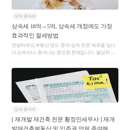
우리가 보고자 하는 사례는 아래와 같습니다. 수증자
이러한 확인은 아래의 절차에 따라 진행됩니다.
세율 : 매수(3.3~13.4%) / 증여(1세대1주택자의 직계존
(자녀) : 무주택자 / 신축 아파트 양도예정 ( 당시 1세대1
비속 증여제외_12.4%or13.4%)추가 고려사항 : 입주권_
[1] 납세자 + 세무사 사전 확인 
주택 예상 ) 전략 :증여세 최소화 / 1세대 1주택 고가주
토지거래허가대상 , 분담금 지분비율 자력 납부 필요
상속∙증여세
택 양도시 장기보유특별공제액 최대화 / 원조합원 지
도시 및 주거환경정비법은 세법이 아니기에 세무사
[3] 대체주택 비과세 및 일시적 입주권 / 일시적 분양권
상속세 18억→5억, 상속세 개정에도 가장
위 취득첫 번째 고려 시점[ 조합설립인가(사업시행자
의 전문 영역은 아닙니다.
비과세 특례 규정소득세법 시행령 제 156조의2 ⑤ / 소
효과적인 절세방법
지정) 전 ] &lt;대상 : 투기과열지구 조합원지위 전매제
득세법 시행령 제 156조의2 ③④ , 시행령 제 156조의3
다만, 법률 전문가인 변호사님도 해당 판단은 조심스
한 대상 재건축 예정 부동산&gt;이유투기과열지구 내
안녕하세요,부동산 양도·증여·상속 전문‘세로움’입니
②③[1] 반포 미도 1차 아파트 보유자 , 반포 1,2,4주구
러워 하고 검토하여야 하는 내용에 비해 리스크가 크
재건축 예상 물건의 경우조합원 지위 전매제한 확인
다.상속이냐, 증여냐는 중요한 문제입니다. 열심히 일
및 3주구 원조합원 [ 대체주택 비과세 ][효과]보유 및
기에 
예외사항이 아니라면 해당 시점에 증여 필요다만, 해
해서 일군 자산을 자녀에게 물려줄 때 최고세율인 50%
거주기간과 무관하게1세대 1주택 비과세 적용- &gt; 비
납세자가 직접 , 그리고 재개발 재건축 전문 세무사
당 시점에서는 재개발 재건축 사업의 불확실성이 존재
를 그대로 내야한다면 억울할 수 밖에 없습니다.상속 v
교 : 선 취득 주택을 양도할 때 비과세를 적용하는 소령
의 지식 공유를 통하여 1차적으로 확인합니다.
하기에자산가치 상승분을 증여하려는 경우에 적합하
s 증여 중 어떤 것이 더 유리할까요?결론부터 말씀드린
155조 ① 및 동시행령 ③④와 다르게후 취득 주택 비과
지 않을 수 있습니다. 두번째 고려 증여 시점[ 조합설립
다면 정답은 없습니다. 과세방식의 차이가 있기 때문
세 적용[요건]①국내에 1주택을 소유한 1세대가②사업
현재 증여하려는 부동산이 조합원입주권인지 주
인가 ~ 사업시행인가 전 ] &lt;대상 : 투기과열지구 외 부
에 누구에게나 무조건적으로 유리한 것은 없습니다.결
시행인가일 이후대체주택을 취득하여1년이상 거주하
택인지 확인 + 현재 재개발 단계에 대한 확인
동산 / 아파트 / 고가 빌라&gt;Check Point. 증여대상 부
국 명확한 차이점을 공부하고 각자의 상황에 맞춰 유
고③ 신축 주택 완성 전이나완성 후 3년 이내에 대체주
사업시행계획인가신청이 2018.1.24 전에 난 재개
동산이 아파트인경우 유사매매사례가액 확인증여 시
불리를 비교해서 선택해야 합니다.오늘은재산규모, 부
택을 양도하는 경우[사후관리]신축 주택 완성 후 3년
발 지역인지
점 선정 이유☞ ① 증여세 최소화사업시행인가가 나는
상속∙증여세
모님 연세, 자산의 종류와 같은 중요한 사실관계에 적
이내 해당 주택으로 세대 전원이 이사하여 1년 이상 계
도정법 시행령 제 37조의 예외 사항에 해당하는지 
순간 사업 중단 가능성이 희박해지기에 투자자 매수세
용해야할 판단의 기준에 대해서, 그리고 절세방안에
속하여 거주하여야 한다.[2] 반포 1,2,4주구 및 3주구 승
[ 재개발 재건축 전문 황정민세무사 ] 재개
수증자의 세대분리를 통하여 조합원 지위 이전에 
몰릴 가능성 높습니다.아파트의 경우 거래가 활발히
대해서 자세히 설명드리겠습니다.현재 상속세 개정,
계조합원 및 일반 분양 당첨자 [ 일시적 입주권/분양권
발재건축부동산 및 입주권 언제 증여해야
문제가 없는지 