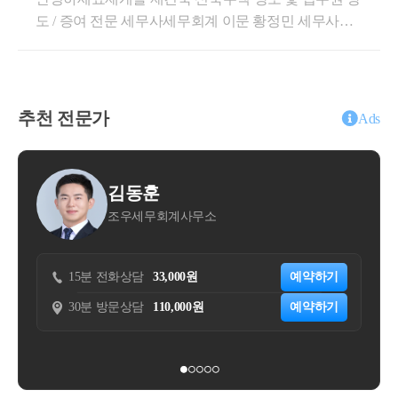
래스트 ] 약 5,000 세대사업시행계획인가일 : 2017-09-2
가액 - 취득 등 필요경비 차감하여 관리처분계획인가
도 / 증여 전문 세무사세무회계 이문 황정민 세무사입
재개발 지역의 부동산을 증여 그냥 진행
7관리처분계획인가일 : 2021-07-14재건축 단계 : 준공
전 양도차익 산정☞ [2] Step - 2매도가액 - 권리가액 - 양
니다. 오늘은 재개발 재건축 대상 물건을 자녀나 배우
직전 ( 일반 분양 완료 )반포 미도 1차 아파트 재건축조
도 필요경비 차감하여 관리처분계획인가 후 양도차익
하면 될까 ?
자에게 증여하려고 할때언제 해야할까 ?증여 시기별
합설립인가 후 사업시행계획인가 전 [ 미도아파트 재
산정☞ [3] Step - 3소득세법 제 89조 1항 4. 입주권 비과
증여재산가액 산정 방법과 권장되는 시기에 대하여 안
건축 ]도시 및 주거환경정비법 상 재건축 ( 정비사업 )
세 충족하였으므로 비과세 양도차익 차감하여 과세대
내드리도록 하겠습니다.1+1입주권이나 특수 상황 아
조정대상지역, 투기과열지구, 토지거래허가구역 ( 201
추천 전문가
상 양도차익 산정☞ [4] Step - 4소득세법 95조 ② 표2.
Ads
래서 증여하는 상황이나저가 양수나 부담부 증여 등
7-08-02 ~ 현재 )세대수 : 약 1,743세대 [ 조합설립인가일
장기보유특별공제는 94조 1항 1. 토지/건물에만 적용
그렇다면 이러한 재개발 지역의 증여는 간단하게 감
추가적인 발생 상황은 제하고기본적인 증여재산가액
: 2025-09-30 ]재건축 단계 : 조합설립인가 후재건축 세
되므로관리처분계획인가 전 양도차익에 대하여만 장
정평가 후 등기를 통하여 진행하면 될까요 ?
평가방법과권장되는 기본 상황 아래에서의 시기에 대
무/투자 Check Point [ 증여자 / 매도자 ][쟁점사항]도시
기보유특별공제 적용 양도소득금액 산정☞ [5] Step - 5
김동영
하여 안내드리겠습니다. 증여를 계획하실 때는증여재
및 주거환경정비법 제 39조 2항 조합원 지위 전매제한
관리처분계획인가 전 / 후 양도소득금액 합산☞ [6] Ste
자칫 잘못하면 
무소
세무법인 숲
산가액이 차후 양도시 취득가액이 되기에증여세만 고
및 4호 / 시행령 37조 예외 조항조합원 입주권 취득세
p - 6기본공제 차감하여 과세표준 산정 후 세액 산출입
감정 등 부수비용 모두 지출한 상태에서 토지거래
려하는 것이 아닌 양도세도 같이 고려하여야 합니다.
율 , 시가 산정방법취득세 및 양도소득세 중과세율토
주권은 다주택자여도 중과세율 적용대상이 아닙니다 .
허가 대상이라 더이상의 절차 진행 불가능 
오늘은 무주택자인 자녀한테재개발 재건축 예정/진행
지거래허가 및 부담부증여 관련 규정대체주택 비과세
관리처분계획인가 전 / 후 매도 시점에 따라 세액 차이
예약하기
15분 전화상담
30,000원
투기과열지구 조합원지위 전매제한 위배로 해당 
부동산을 증여할 때 평가방법과전략에 대하여 기본적
및 일시적 입주권(분양권) 비과세 특례입주권 주택 수
는 약 4억원에 육박합니다 .관리처분계획인가가 되면
권리 현금청산
원
예약하기
30분 방문상담
200,000원
인 구조를 말씀드리겠습니다. 관리처분계획인가 전 기
포함 및 중과 관련[1] 투기과열지구 조합원 지위 전매
투기과열지구 전매제한으로 인하여거래가능매물도
평가심의위원회 재감정 및 과세관청 재결정으로 
존 부동산 증여 ( 정비구역 지정 ~ 관리처분계획인가
제한도시 및 주거환경정비법 제 39조 ② / 동법 시행령
희소해지며 이에 따라 가액이 오를 수는 있으나세액
) 1. 증여재산 평가방법어디에서나 확인할 수 있는 기본
인한 추가 세액 부담
제 37조현재반포 1,2,4 주구 및 3주구그리고미도 1차아
차이를 상쇄시키기 위하여는 내 예상보다 훨씬 더 가
적 내용부터 설명드리겠습니다.증여세 신고시 증여재
취득세율 착오 계산으로 수억원대의 취득세 발생 
파트는모두 조합설립인가가 난 상태입니다.따라서 예
액이 올라야투자상 이익을 얻을 수 있습니다 .또한, 매