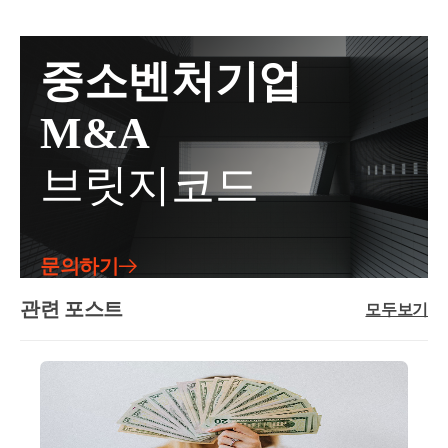
산평가방법은 아래와 같이 합니다.(1-1) 원칙 증여일 당
외 조항을 충족하지 못하였다면 매도 및 증여가 불가
주택임대사업자 요건 위배로 감면세액 및 과태료 
수자 입장에서도 일시적 입주권 비과세를 받는 것이
시의 시가[ 상속세 및 증여세법 제60조 _ 상증령 제 49
능합니다.일반적으로 아래의 경우에는 매도 및 증여가
추징 
아니라면받을 수 있는 비과세 혜택도 거의 없을 뿐더
조 ① ]- 증여일 전 6개월 후 3개월 이내에 매매사실이
가능합니다.미도/반포 주공 공통 : 1세대 1주택자로서
러취득시기는 준공 시점이 되기에 관리처분계획인가
등 심각한 문제가 발생할 수 있습니다.
중소벤처기업
있는 경우매매가액-해당 기간에 감정평가가액이 있다
보유기간이 10년 이상이며, 거주기간이 5년 이상인 경
전 매수가 유리해집니다 .재개발 재건축 투자 의사결
면 그 평균액(1-2) 유사매매사례가액이 있는 경우 해당
우 [ 4. ]반포 1,2,4 주구 [ 반디클 ] / 반포 3주구 [ 트리니
아래의 절차에 따라 면밀히 검토하고 진행하여야 합
정은 세금 문제를 잘 알고 가는 것이 중요합니다 .
M&A
금액[ 상속세 및 증여세법 제 49조 ④ _ 상증시행규칙
원 ] : 착공 후 3년 이내 준공이 되지 않는 경우 해당 기
니다.
제 15조 ③ 1.](1-1)의 금액이 없더라도 평가기준일당시
간[현재 미충족 _ 준공 전 일정기간 ]이정도 재건축 단
브릿지코드
기준시가와 주거전용면적이 증여대상 물건과 5% 이내
지를 보유하며 매도/증여 계획을 세우시거나 매수를
로 차이가 나는 경우해당 유사매매사례가액의 거래가
희망하시는 분들이라면도정법 상 규정은 익숙하실테
격ex) 아파트 / 다세대주택의 다른 호실 거래 존재시(2)
니 잘 확인 후 계획을 세워주시면 될 듯 합니다.[2] 취득
예외 보충적평가방법 [ 상속세 및 증여세법 제60조 _
세 및 증여재산 평가 관련지방세법 제13조의2 및 시행
문의하기
동법 61조 ]-기준시가[ 토지(개별공시지가) , 건물(기준
령 28조의6반포 1,2,4주구[반디클] / 반포 3주구[트리니
☞ [Step -1] 조합원 지위 유지 관련 ( 도시 및 주거환
시가) , 주택(공동 및 개별주택가격) ] 2. 증여 고려 시점
원]현재 시점 매도/증여시 [ 소득세법 및 지방세법 상
관련 포스트
경 정비법 제 39조 2항 등 )
모두보기
및 전략 우선 해당 내용을 이해하기 위하여기본적인 원
입주권(토지) ]재산가액 평가 방법 : 일반적으로 조합원
조합원과 승계조합원의 양도소득세 계산구조의 이해
자산을 이전할 때 혹시 조합원 지위가 박탈되지 않
입주권 감정가액으로 시가 산정취득세율 : 매수(4.6%) /
와재개발 재건축 사업 진행 과정간의 시세변동취득세
증여(4%)반포 1,2,4주구 및 3주구 준공 이후 매도/증여
는 지 면밀하게 확인하여야 합니다.
중과 규정 및 세율에 대한 이해가 필요합니다.해당 포
시 , 미도 1차 아파트 매도/증여시재산가액 평가 방법 :
권리가액으로 현금 청산될 수 있습니다.
스팅에서여러가지 경우를 다 고려할 수 없기에 오늘
유사매매사례가액 혹은 감정가액으로 시가 산정취득