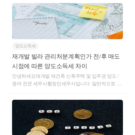
☞ [Case - 3] 만약 해당 부동산이 +1 조합원입주권 
부여 대상 물건이라서 45:55로 자녀 2인에게 증여하
는 경우에
세금은 얼마나 절감될까요 ?
양도소득세
재개발 빌라 관리처분계획인가 전/후 매도
시점에 따른 양도소득세 차이
안녕하세요재개발 재건축 신축주택 및 입주권 양도 /
증여 전문 세무사황정민세무사입니다 .일반적으로 프
리미엄이 15억 이상인 고가 입주권의 경우관리처분계
획인가 전에 소득세법 상 주택 상태로 매도하는 것이
양도소득세가 더 적게 나온다고 알고 계십니다 .오늘
은 예시 상황에 대입하여조합원 입주권을 양도할 때
취득세 및 증여세 총 부담금액 : 약 11.8억 ( 절세효과 
계산구조가 어떻게 되는지설명드리는 시간을 가져보
11억원 )
도록 하겠습니다 .예시 상황관련법령 . 소득세법 제89