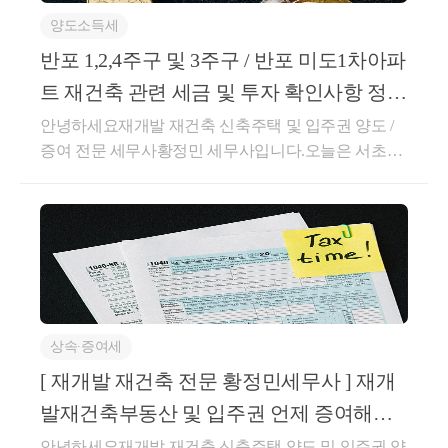
여기서 공유물 분할 절차를 통하여 자녀가 각각 1채
조 , 94조, 95조 및 동법 시행령 제 100조, 154조, 166조
양도소득세
등아래 상황은 가정치이며 , 실제 본인의 상황과는 다
를 가져가도록 설계할 수 있습니다.
를 수 있습니다. 노량진 1구역종전 부동산 : 단독주택 (
반포 1,2,4주구 및 3주구 / 반포 미도1차아파
취득 이후 계속 거주 )1세대1주택자종전 주택 취득가
여기서 추가로 저가매매나 교환 거래 등을 활용하여 
트 재건축 관련 세금 및 투자 확인사항 정리
액 : 200,000,000원종전 주택 취득일 : 2008-01-01관리처
절세 효과를 더욱 더 극대화 시킬 수 있습니다.
하였습니다.
안녕하세요재개발 재건축 신축주택 및 입주권 양도 /
분계획인가일 : 2026-04-21권리가액 : 500,000,000원매
또한, 다세대 주택 중 시가표준액(기준시가)이 3억원 
증여 전문 세무사황정민 세무사입니다.오늘은 서초구
도가액 : 2,500,000,000원취득 당시 취득세 등 필요경비
미만이라면 
반포동재건축 단지(반포 주공 1,2,4주구 및 3주구 / 반
: 10,000,000원매도 당시 양도소득세, 세무신고수수료
일반 취득세율로 증여를 할 수 있는 장점도 있습니
포 미도1차 아파트) 에 대한투자/세무상 주요 확인사항
등 필요경비 : 20,000,000원[1] 2026년 2월에 주택 상태
다.
들에 대하여설명드리는 시간을 가져보도록 하겠습니
로 매도하는 경우의 양도소득세☞ [1] Step - 1 양도가액
다.정리된 글은블로그에 포스팅하였습니다.반포 1,2,4
- 취득가액 - 기타 필요경비를 차감한 양도차익 산정☞
주구 및 3주구 [ 래미안 트리니원 , 디에이치 클래스트 ]
[2] Step - 2소득세법 시행령 제 154조 1항에 따라 비과
관리처분계획인가 후 준공 전 [ 반포 주공1단지 재건축
세 요건 충족하였으므로 비과세 양도차익 차감☞[3] St
]반포 3주구 [래미안 트리니원] / 반포124주구 [ 반포 디
ep - 3소득세법 95조 2항 표2 . 장기보유특별공제 80%
상속∙증여세
에이치 클래스트 ]도시 및 주거환경정비법 상 재건축 (
적용하여 공제한 양도소득금액 산정☞[4] Step - 4기본
정비사업 )조정대상지역, 투기과열지구, 토지거래허가
[ 재개발 재건축 전문 황정민세무사 ] 재개
공제 차감하여 과세표준 산정 후 세액 산출- &gt; 부담
구역 ( 2017-08-02 ~ 현재 )세대수 : 반포 3주구 [ 래미안
세액 약 6,300만원[2] 2026년 5월에 입주권 상태로 매도
발재건축부동산 및 입주권 언제 증여해야
트리니원 ] 약 2,091세대 / 반포 124주구 [ 디에이치 클
하는 경우의 양도소득세☞ [1] Step - 1 권리가액 - 취득
주의사항 및 진행절차
할까 ? ( 무주택자 자녀)
안녕하세요재개발 재건축 신축주택 양도 및 입주권 양