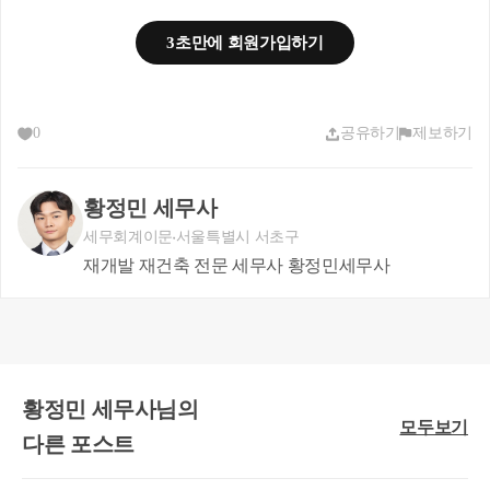
실제로 해당 부동산의 경우에는 빌라이기에  
3초만에 회원가입하기
감정평가를 통하여 30억의 시가로 증여를 하는 경우
에 예상 세액은 어떨까요 ?
0
공유하기
제보하기
황정민 세무사
세무회계이문
서울특별시 서초구
재개발 재건축 전문 세무사 황정민세무사
황정민 세무사님의
취득세 및 증여세 총 부담금액 : 약 13.7억 ( 절세효과 
모두보기
다른 포스트
9억원 ) 