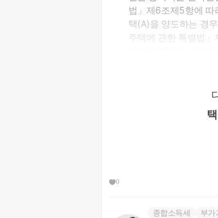
법」제6조제5항에 따라
택(A)을 양도하는 경
주택에 관한 특별법」
더라도 자동 말소된 
○ 서면-2022-법규재산-2
「민간임대주택에 관한
료한 날 등록이 말소된
로서 임대등록이 말소
택
는 최초로 등록이 말소
이 경과한 경우에도 
택 및 장기임대주택 
에 1개의 주택을 소유
하는 것입니다.
0
종합소득세
부가