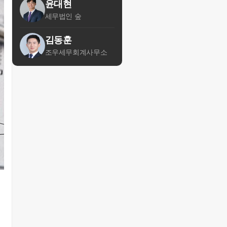
윤대현
세무법인 숲
김동훈
조우세무회계사무소