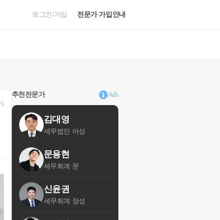
로그인/가입
전문가 가입안내
추천전문가
Ads
25
김대영
세무법인 아성
문용현
세무회계 문
신윤권
세무회계 장성