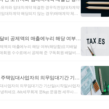
상황에 따라 다름)
주택 취득 및 임대등록(장기, 10년)
 소유자와 임대차계약 체결한 경우직전임대차계약
전임대차계약 해당되지 않는 경우)매매계약 체결
·C주택 재등록(장기, 10년)
대차계약이 직전임대차계약에 해당하는지사전-202
04.30.생산일자 : 2026.03.16.요지주택 매매계약을
주택 양도
 경우로서 주택 취득일 이후 임대기간이 개시되더
에 임차인과 체결한 임대차계약은 직전임대차계약
배달비 공제액의 매출에누리 해당 여부
 사전답변 신청의 사실관계와 같이,1세대가 주
공제액의 매출에누리 해당 여부(해당함)요지배달
후주택 취득 전에 매수인이 임대인이 되고 전 소
판매회원 수수료에서 공제해 준 구독회원 배달비
임대주택(B~F)을 보유한 1세대가 임대주택(B, C)
별도의 임대차계약을 체결하고 주택 취득과 동시
제5항 제1호의 매출에누리에 해당하여 부가가치
 임대등록이 말소된 후
년 6개월 이상을 임대한 경우,해당 계약이 「소득
회신배달 플랫폼 운영사가 판매회원과 구매회원
)을 장기일반민간임대주택으로 재등록한 상태에서 거주주
항에 따른 직전임대차계약에 해당하는지 여부에 관
지원하고 판매회원으로부터 수수료를 지급받는 거
세제과-1440, 2022.11.17.)를 참조하시기 바
우 소득령§155⑳ 적용이 가능한지 여부
에 따라 판매회원에 청구할 수수료에서 구매회원
] 주택임대사업자의 의무임대기간 기산
40, 2022.11.17.주택 매매계약 체결한 후 임대
달비 상당액을 공제하여 정산하는 경우, 해당 공제
일 중 늦은 날)
임대사업자의 의무임대기간 기산일(시작일)사업자
 취득일 이후 임대기간이 개시되는 경우 임대인이
상의 대가에서 직접 깎아주는 금액으로서 부가가
. 감사합니다.
하세요. &lt;세무회계 문&gt; 문용현 세무사입
 임대차계약이 「소득세법 시행령」 제155조의3
 ‘매출에누리’에 해당하여 질의법인의 부가가치세
특별공제혜택, 양도소득세 중과배제, 양도소득
지 여부(제1안) 직전임대차계약에 해당(제2안)
내용1. 사실관계○신청인은 ○○웹사이트 또는 모
 수 있습니다. 해당 세혜택을 받기 위해서는 의
회신내용]제2안이 타당합니다.1. 사실관계○ ’2
앱 이용자(이하 ‘구매회원’)와 음식점(이하 ‘판