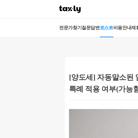
전문가찾기
질문답변
포스트
비용안내
제
[양도세] 자동말소된
특례 적용 여부(가능함