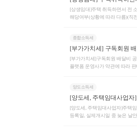
직전임대차계약 해당여부(
’21. 1.
F
[상생임대]주택 취득하면서 전
해당여부(상황에 따라 다름)(직
’22.
B
이후 잔금 지급 전에 체결한임
6-법규재산-0087등록일자 : 2026.
종합소득세
예정
A
체결한 후 임대차계약을 체결한
라도 주택 취득(잔금 청산) 전
[부가가치세] 구독회원 
에 해당하지 않는 것임답변내용귀
(해당함)
[부가가치세]구독회원 배달비 
 2. 질의내용
택을 취득하는 매매계약 체결 이
플랫폼 운영사가 약관에 따라 
 - 거주주택(A)과 장기
유자(매도인)가 임차인이 되는 
상당액은 부가가치세법 제29조 
이 민특법§6⑤에 의해
에 임대기간이 시작되어 실제 1
세 과세표준에 포함하지 아니함
   임대주택(B, C
세법 시행령」 제155조의3제1
양도소득세
간의 주문･판매 거래를 중개･
하여는 기존 해석사례(기획재정부 재산
택(A)을 양도하는 경
래로서, 판매회원과의 이용약관
[양도세, 주택임대사업자
랍니다.○ 기획재정부 재산세제과-14
중 구독회원 주문 건에 대한 배
일(사업자등록일, 실제개시
[양도세, 주택임대사업자]주택
차계약을 체결한 경우로서 주택
액은 용역 공급 조건에 따라 통
도움이 되셨길 바랍니다
등록일, 실제개시일 중 늦은 날안녕
주택 취득 전에 임차인과 작성한
치세법 제29조 제5항 제1호의
좋은 하루 보내세요!
니다.주택임대사업자는 장기보유
의 “직전임대차계약”에 해당하는
과세표준에 포함하지 아니함상세
세 감면등의 세제혜택을 적용받을
직전임대차계약에 해당하지 않음[
바일 애플리케이션을 통해 모바일 