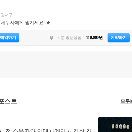
 강서구
위 세무사에게 맡기세요! ★
예약하기
30분 방문상담
110,000원
예약하기
주택 취득(2년 이상 거주)
·C주택 취득 및 임대등록(단기, 4년)
주택 취득 및 임대등록(장기, 8년)
주택 취득 및 임대등록(장기, 8년)
 포스트
모두
·C주택 자동말소
 소득령 §167의3①(2)에 따른 임대기간 외 나머지 요건
 충족한 것으로 전제
서 전 소유자와 임대차계약 체결한 경우