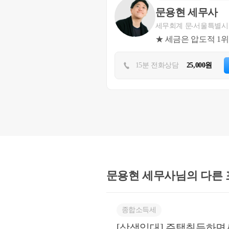
상세내용
문용현 세무사
세무회계 문
서울특별시
★ 세금은 압도적 1
1. 사실관계
15분 전화상담
25,000원
’07. 6.
A
’16.
B
’19. 4.
D
’19. 6.
E
문용현 세무사님의
다른
’20.
B
*
종합소득세
두
[상생임대] 주택취득하면