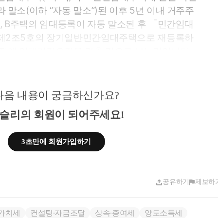
 말소(이하 “자동 말소”)된 이후 5년 이내 거주주
우, B주택의 임대등록이 자동 말소된 후 「민간임대
제2조5호의 장기일반민간임대주택으로 재등록하
시점에 임대기간요건을 갖춘 것으로 보는것입니다.
334, 2022.12.14.
 특별법」 제6조제5항에 따라 임대의무기간이 종
다음 내용이 궁금하신가요?
 주택을 같은 법 제5조제1항에 따라 재등록한 경우
된 이후(장기임대주택을 2호 이상 임대하는 경우에
슬리의 회원이 되어주세요!
되는 장기임대주택의 등록 말소 이후를 말함) 5년
「소득세법 시행령」제155조제20항에 따른 거주주
3초만에 회원가입하기
요건을 갖추어 거주주택을 양도하는 경우에는 국내
하고 있는 것으로 보아 같은 영 제154조제1항을 적용
공유하기
제보하
가치세
컨설팅∙자금조달
상속∙증여세
양도소득세