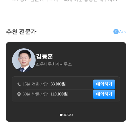
토 후 진행하여야 합니다.[1] 투기과열지구 조합원 지
포함 및 중과 관련[1] 투기과열지구 조합원 지위 전매
니다. 오늘은 재개발 재건축 대상 물건을 자녀나 배우
위전매제한 ( 도시 및 주거환경정비법 , 빈집 및 소규모
제한도시 및 주거환경정비법 제 39조 ② / 동법 시행령
자에게 증여하려고 할때언제 해야할까 ?증여 시기별
주택정비에 관한 특별법 )[2] 이월과세 제도 및 부당행
제 37조현재반포 1,2,4 주구 및 3주구그리고미도 1차아
증여재산가액 산정 방법과 권장되는 시기에 대하여 안
위계산부인 검토 ( 소득세법 )[3] 신속통합기획지나 전
파트는모두 조합설립인가가 난 상태입니다.따라서 예
내드리도록 하겠습니다.1+1입주권이나 특수 상황 아
략정비구역 등 일부 빌라에 대한 토지거래허가여부 사
추천 전문가
외 조항을 충족하지 못하였다면 매도 및 증여가 불가
Ads
래서 증여하는 상황이나저가 양수나 부담부 증여 등
전 검토 ( 부동산 거래신고 등에 관한 법률 )[4] 취득세
능합니다.일반적으로 아래의 경우에는 매도 및 증여가
추가적인 발생 상황은 제하고기본적인 증여재산가액
중과대상 여부 등 ( 지방세법 )[5] 자산의 평가와 공제,
가능합니다.미도/반포 주공 공통 : 1세대 1주택자로서
평가방법과권장되는 기본 상황 아래에서의 시기에 대
구조 등 ( 상속세 및 증여세법 )[6] 임대주택의 경우 추
보유기간이 10년 이상이며, 거주기간이 5년 이상인 경
윤대현
하여 안내드리겠습니다. 증여를 계획하실 때는증여재
징과 의무 불이행 검토 (민간임대주택에관한특별법 )
우 [ 4. ]반포 1,2,4 주구 [ 반디클 ] / 반포 3주구 [ 트리니
회계사무소
세무법인 숲
산가액이 차후 양도시 취득가액이 되기에증여세만 고
하나씩 보도록 하죠효과재개발 지역의 부동산을 증여
원 ] : 착공 후 3년 이내 준공이 되지 않는 경우 해당 기
려하는 것이 아닌 양도세도 같이 고려하여야 합니다.
하는 경우에 어떠한 이익이 있을까 ?효과는 다음과 같
간[현재 미충족 _ 준공 전 일정기간 ]이정도 재건축 단
입주권은 다주택자여도 중과세율 적용대
오늘은 무주택자인 자녀한테재개발 재건축 예정/진행
습니다.프리미엄 상당액을 감정을 통하여 최소화 된
지를 보유하며 매도/증여 계획을 세우시거나 매수를
3,000원
예약하기
15분 전화상담
50,000원
부동산을 증여할 때 평가방법과전략에 대하여 기본적
상이 아닙니다 . 
가액으로 증여하며 이로 인한 증여세 절감 효과또한 ,
희망하시는 분들이라면도정법 상 규정은 익숙하실테
10,000원
예약하기
30분 방문상담
200,000원
인 구조를 말씀드리겠습니다. 관리처분계획인가 전 기
이후 상속이 개시되는 경우 합산되는 사전증여재산의
니 잘 확인 후 계획을 세워주시면 될 듯 합니다.[2] 취득
존 부동산 증여 ( 정비구역 지정 ~ 관리처분계획인가
절감 효과추가로 신속통합기획지 등 일부 지역 제외하
관리처분계획인가 전 / 후 매도 시점에 따
세 및 증여재산 평가 관련지방세법 제13조의2 및 시행
) 1. 증여재산 평가방법어디에서나 확인할 수 있는 기본
고 빌라는 토지거래허가대상이 아니기에이로 인한 실
령 28조의6반포 1,2,4주구[반디클] / 반포 3주구[트리니
라 세액 차이는 약 4억원에 육박합니다 . 
적 내용부터 설명드리겠습니다.증여세 신고시 증여재
거주 의무 유예의 효과재개발 지역의 관리처분계획인
원]현재 시점 매도/증여시 [ 소득세법 및 지방세법 상
산평가방법은 아래와 같이 합니다.(1-1) 원칙 증여일 당
가 전 부동산의 성질은 대개다가구주택, 단독주택, 다
입주권(토지) ]재산가액 평가 방법 : 일반적으로 조합원
관리처분계획인가가 되면 
시의 시가[ 상속세 및 증여세법 제60조 _ 상증령 제 49