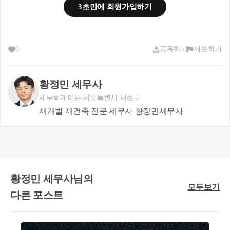
3초만에 회원가입하기
 - > 부담세액 약 6,300만원
0
공유하기
제보하기
황정민 세무사
세무회계이문
서울특별시 서초구
[2] 2026년 5월에 입주권 상태로 매
재개발 재건축 전문 세무사 황정민세무사
도하는 경우의 양도소득세 
☞ [1] Step - 1  
황정민 세무사님의
권리가액 - 취득가액 - 취득 등 필요경비 차감하여 관
모두보기
리처분계획인가 전 양도차익 산정
다른 포스트
☞ [2] Step - 2 