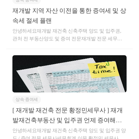
에이치 클래스트 ]도시 및 주거환경정비법 상 재건축 (
기본공제 차감하여 과세표준 산정 후 세액 산출 
정비사업 )조정대상지역, 투기과열지구, 토지거래허가
재개발 지역 자산 이전을 통한 증여세 및 상
구역 ( 2017-08-02 ~ 현재 )세대수 : 반포 3주구 [ 래미안
속세 절세 플랜
트리니원 ] 약 2,091세대 / 반포 124주구 [ 디에이치 클
안녕하세요재개발 재건축 신축주택 양도 및 입주권,
래스트 ] 약 5,000 세대사업시행계획인가일 : 2017-09-2
관처 전 부동산양도 및 증여 전문재개발 전문 세무사
7관리처분계획인가일 : 2021-07-14재건축 단계 : 준공
황정민 세무사입니다.재개발 지역의 자산 이전을 통하
직전 ( 일반 분양 완료 )반포 미도 1차 아파트 재건축조
여 절세효과를 누릴 수 있는데요오늘은 이 효과와 어
합설립인가 후 사업시행계획인가 전 [ 미도아파트 재
떤 부분을 주의하여야 하는지에 대하여포스팅 해보도
건축 ]도시 및 주거환경정비법 상 재건축 ( 정비사업 )
록 하겠습니다.결론부터 말씀드리면 효과는 다음과 같
조정대상지역, 투기과열지구, 토지거래허가구역 ( 201
습니다.[1] 프리미엄 상당액을 감정평가를 통해서 5~6
7-08-02 ~ 현재 )세대수 : 약 1,743세대 [ 조합설립인가일
0% 내의 금액을 효율적으로 증여 또는 저가 매매[2] 자
: 2025-09-30 ]재건축 단계 : 조합설립인가 후재건축 세
녀에게 신축아파트에 입주할 권리를 사전에 증여함으
무/투자 Check Point [ 증여자 / 매도자 ][쟁점사항]도시
상속∙증여세
로 인하여 합산 상속재산가액 감소 효과[3] 1+1 대상 재
및 주거환경정비법 제 39조 2항 조합원 지위 전매제한
개발 지역의 경우 향후 공유물 분할 절차까지 활용한
[ 재개발 재건축 전문 황정민세무사 ] 재개
및 4호 / 시행령 37조 예외 조항조합원 입주권 취득세
투자상 이점은 모두 누리면서세법상 불이익을 최소화
율 , 시가 산정방법취득세 및 양도소득세 중과세율토
발재건축부동산 및 입주권 언제 증여해야
한 증여 설계 가능다만 여러가지 복합적으로 검토하여
지거래허가 및 부담부증여 관련 규정대체주택 비과세
할까 ? ( 무주택자 자녀)
안녕하세요재개발 재건축 신축주택 양도 및 입주권 양
야 할 부분이 많습니다.아래의 부분을 모두 면밀히 검
및 일시적 입주권(분양권) 비과세 특례입주권 주택 수
도 / 증여 전문 세무사세무회계 이문 황정민 세무사입