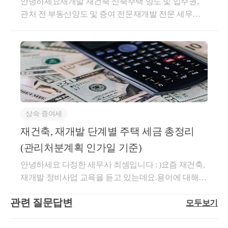
안녕하세요재개발 재건축 신축주택 양도 및 입주권,
사업시행인가 후 유사매매사례가액이 높아져 부담하
부동산을 증여할 때 평가방법과전략에 대하여 기본적
토지거래허가 대상이라 더이상의 절차 진행 불가능투
년 경과 후 분양권을 취득② 분양권 취득한 날부터3년
관처 전 부동산양도 및 증여 전문재개발 전문 세무사
여야 할 증여세액이 증가할 가능성 높음.☞ ② 원조합
인 구조를 말씀드리겠습니다. 관리처분계획인가 전 기
기과열지구 조합원지위 전매제한 위배로 해당 권리 현
이내에 종전 주택을 양도☞ Case 2. 분양권 취득 3년 이
황정민 세무사입니다.재개발 지역의 자산 이전을 통하
원 지위 취득원조합원의 경우 차후 재개발 재건축 신
존 부동산 증여 ( 정비구역 지정 ~ 관리처분계획인가
금청산평가심의위원회 재감정 및 과세관청 재결정으
후에 종전 주택을 양도하는 경우 [ 156조의3 3항 ]① 종
여 절세효과를 누릴 수 있는데요오늘은 이 효과와 어
축 주택의 양도소득세 계산시 보유기간을 기존 주택
) 1. 증여재산 평가방법어디에서나 확인할 수 있는 기본
로 인한 추가 세액 부담취득세율 착오 계산으로 수억
전 주택 취득일부터1년 경과 후 분양권을 취득② 재개
떤 부분을 주의하여야 하는지에 대하여포스팅 해보도
취득시기부터 보유기간을 인정시세 급등 전 증여☞ ③
적 내용부터 설명드리겠습니다.증여세 신고시 증여재
원대의 취득세 발생주택임대사업자 요건 위배로 감면
발재건축 신축주택이완성된 후 3년 이내에 그 주택으
록 하겠습니다.결론부터 말씀드리면 효과는 다음과 같
재개발 물건의 조합원 지위 이전재개발 예정 부동산의
산평가방법은 아래와 같이 합니다.(1-1) 원칙 증여일 당
세액 및 과태료 추징등 심각한 문제가 발생할 수 있습
로 세대 전원이 이사하여 1년 이상 계속 거주③ 재개발
습니다.[1] 프리미엄 상당액을 감정평가를 통해서 5~6
경우 이후 관리처분계획인가가 난다면 도정법 39조 및
시의 시가[ 상속세 및 증여세법 제60조 _ 상증령 제 49
니다.아래의 절차에 따라 면밀히 검토하고 진행하여야
재건축 신축주택이 완성되기 전이나완성 후 3년 이내
0% 내의 금액을 효율적으로 증여 또는 저가 매매[2] 자
도정법시행령 37조 예외 사항에 해당하지 않는다면조
조 ① ]- 증여일 전 6개월 후 3개월 이내에 매매사실이
합니다.☞ [Step -1] 조합원 지위 유지 관련 ( 도시 및 주
에 종전 주택을 양도할 것[4] 입주권 주택 수 포함 및 장
녀에게 신축아파트에 입주할 권리를 사전에 증여함으
합원 지위 전매가 불가하기에 사전에 이전하여야 하는
있는 경우매매가액-해당 기간에 감정평가가액이 있다
거환경 정비법 제 39조 2항 등 )자산을 이전할 때 혹시
기보유특별공제 및 중과 관련소득세법 제 95조 및 104
상속∙증여세
로 인하여 합산 상속재산가액 감소 효과[3] 1+1 대상 재
데 최적 시점이 될 가능성이 높음.☞ ④ 평가심의위원
면 그 평균액(1-2) 유사매매사례가액이 있는 경우 해당
조합원 지위가 박탈되지 않는 지 면밀하게 확인하여야
조 ⑦결론[1] 비과세 판정 및 중과세율 적용 판정시 주
개발 지역의 경우 향후 공유물 분할 절차까지 활용한
회 대상이 될 수 있는 경우 추정시가로 증여재산가액
재건축, 재개발 단계별 주택 세금 총정리
금액[ 상속세 및 증여세법 제 49조 ④ _ 상증시행규칙
합니다.권리가액으로 현금 청산될 수 있습니다.이러한
택 수 포함 - O[2] 입주권 자체 양도시 중과세율 적용 여
투자상 이점은 모두 누리면서세법상 불이익을 최소화
이 신고 후 불인정 될 수 있기에 해당 시점에 증여세번
제 15조 ③ 1.](1-1)의 금액이 없더라도 평가기준일당시
확인은 아래의 절차에 따라 진행됩니다.[1] 납세자 + 세
부 - X[3] 장기보유특별공제 관련 - 관리처분계획인가
(관리처분계획 인가일 기준)
한 증여 설계 가능다만 여러가지 복합적으로 검토하여
째 고려 증여 시점[ 관리처분계획 전 종전자산평가 이
기준시가와 주거전용면적이 증여대상 물건과 5% 이내
무사 사전 확인도시 및 주거환경정비법은 세법이 아니
후 양도차익에 대하여는 장기보유특별공제 미적용
안녕하세요 다정한 세무사 최셈입니다 : )요즘 재건축,
야 할 부분이 많습니다.아래의 부분을 모두 면밀히 검
후 ] &lt;대상 : 투기과열지구 재개발 물건 및 일부 다세
로 차이가 나는 경우해당 유사매매사례가액의 거래가
기에 세무사의 전문 영역은 아닙니다.다만, 법률 전문
재개발 정비사업 교육을 듣고 있는데요.용어에 대해
토 후 진행하여야 합니다.[1] 투기과열지구 조합원 지
대주택 단독주택 및 빌라 &gt;Check Point. 유사매매사
격ex) 아파트 / 다세대주택의 다른 호실 거래 존재시(2)
가인 변호사님도 해당 판단은 조심스러워 하고 검토하
익숙해지고, 얼핏 알고 있던 상식들을 확장할 수 있어
위전매제한 ( 도시 및 주거환경정비법 , 빈집 및 소규모
례가액 형성이 되어있는지 확인 / 평가심의위원회 대
예외 보충적평가방법 [ 상속세 및 증여세법 제60조 _
여야 하는 내용에 비해 리스크가 크기에납세자가 직접
관련 질문답변
모두보기
서 만족하고 있습니다.틈틈히 재건축, 재개발시 논란
주택정비에 관한 특별법 )[2] 이월과세 제도 및 부당행
상 고가의 빌라인지 확인 / 증여자 2주택 여부 확인증
동법 61조 ]-기준시가[ 토지(개별공시지가) , 건물(기준
, 그리고 재개발 재건축 전문 세무사의 지식 공유를 통
이 되는 세법 이슈에 대한 내용도 공부해서 남기려고
위계산부인 검토 ( 소득세법 )[3] 신속통합기획지나 전
여 시점 선정 이유☞① 수증자의 원조합원 지위 취득
시가) , 주택(공동 및 개별주택가격) ] 2. 증여 고려 시점
하여 1차적으로 확인합니다.현재 증여하려는 부동산