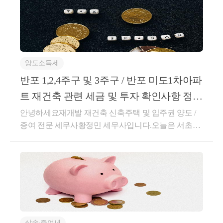
매도가액 - 권리가액 - 양도 필요경비 차감하여 관리
처분계획인가 후 양도차익 산정 
☞ [3] Step - 3 
소득세법 제 89조 1항 4. 입주권 비과세 충족하였으
양도소득세
므로 비과세 양도차익 차감하여 과세대상 양도차익 
산정
반포 1,2,4주구 및 3주구 / 반포 미도1차아파
트 재건축 관련 세금 및 투자 확인사항 정리
☞ [4] Step - 4 
하였습니다.
안녕하세요재개발 재건축 신축주택 및 입주권 양도 /
소득세법 95조 ② 표2. 장기보유특별공제는 94조 1
증여 전문 세무사황정민 세무사입니다.오늘은 서초구
항 1. 토지/건물에만 적용되므로 
반포동재건축 단지(반포 주공 1,2,4주구 및 3주구 / 반
관리처분계획인가 전 양도차익에 대하여만 장기보
포 미도1차 아파트) 에 대한투자/세무상 주요 확인사항
유특별공제 적용 양도소득금액 산정
들에 대하여설명드리는 시간을 가져보도록 하겠습니
다.정리된 글은블로그에 포스팅하였습니다.반포 1,2,4
☞ [5] Step - 5 
주구 및 3주구 [ 래미안 트리니원 , 디에이치 클래스트 ]
관리처분계획인가 전 / 후 양도소득금액 합산 
관리처분계획인가 후 준공 전 [ 반포 주공1단지 재건축
]반포 3주구 [래미안 트리니원] / 반포124주구 [ 반포 디
☞ [6] Step - 6
상속∙증여세