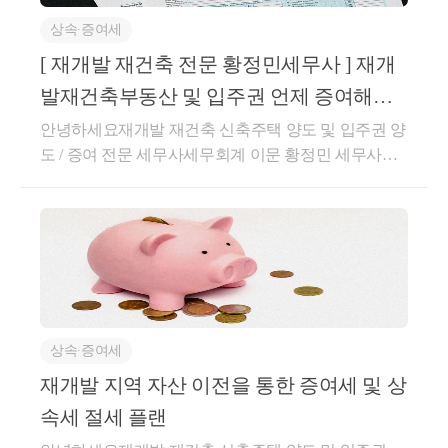
(자녀) : 무주택자 / 신축 아파트 양도예정 ( 당시 1세대1
이 빌라이기에 감정평가를 통한 증여 증여세 등 계산
택을 양도하는 경우[사후관리]신축 주택 완성 후 3년
재개발 재건축 투자 의사결정은 세금 문
주택 예상 ) 전략 :증여세 최소화 / 1세대 1주택 고가주
실제로 해당 부동산의 경우에는 빌라이기에 감정평가
상속∙증여세
이내 해당 주택으로 세대 전원이 이사하여 1년 이상 계
택 양도시 장기보유특별공제액 최대화 / 원조합원 지
를 통하여 30억의 시가로 증여를 하는 경우에 예상 세
제를 잘 알고 가는 것이 중요합니다 . 
속하여 거주하여야 한다.[2] 반포 1,2,4주구 및 3주구 승
[ 재개발 재건축 전문 황정민세무사 ] 재개
위 취득첫 번째 고려 시점[ 조합설립인가(사업시행자
액은 어떨까요 ?취득세 및 증여세 총 부담금액 : 약 13.7
계조합원 및 일반 분양 당첨자 [ 일시적 입주권/분양권
발재건축부동산 및 입주권 언제 증여해야
지정) 전 ] &lt;대상 : 투기과열지구 조합원지위 전매제
억 ( 절세효과 9억원 )☞ [Case - 3] 만약 해당 부동산이 +
비과세 ][ 승계조합원 일시적 입주권 비과세 특례 ][요
할까 ? ( 무주택자 자녀)
한 대상 재건축 예정 부동산&gt;이유투기과열지구 내
안녕하세요재개발 재건축 신축주택 양도 및 입주권 양
1 조합원입주권 부여 대상 물건이라서 45:55로 자녀 2
건]☞ Case 1 . 조합원 입주권 취득 3년 이내에 종전 주
재건축 예상 물건의 경우조합원 지위 전매제한 확인
도 / 증여 전문 세무사세무회계 이문 황정민 세무사입
인에게 증여하는 경우에세금은 얼마나 절감될까요 ?
택 양도하는 경우 [ 156조의2 3항 ]①종전 주택 취득일
예외사항이 아니라면 해당 시점에 증여 필요다만, 해
니다. 오늘은 재개발 재건축 대상 물건을 자녀나 배우
취득세 및 증여세 총 부담금액 : 약 11.8억 ( 절세효과 1
부터1년 경과 후 조합원 입주권을 취득② 조합원 입주
당 시점에서는 재개발 재건축 사업의 불확실성이 존재
자에게 증여하려고 할때언제 해야할까 ?증여 시기별
1억원 )여기서 공유물 분할 절차를 통하여 자녀가 각각
권 취득한 날부터3년 이내에 종전 주택을 양도☞ Case
하기에자산가치 상승분을 증여하려는 경우에 적합하
증여재산가액 산정 방법과 권장되는 시기에 대하여 안
1채를 가져가도록 설계할 수 있습니다.여기서 추가로
2. 조합원 입주권 취득 3년 이후에 종전 주택을 양도하
지 않을 수 있습니다. 두번째 고려 증여 시점[ 조합설립
내드리도록 하겠습니다.1+1입주권이나 특수 상황 아
저가매매나 교환 거래 등을 활용하여 절세 효과를 더
는 경우 [ 156조의2 4항 ]① 종전 주택 취득일부터1년
인가 ~ 사업시행인가 전 ] &lt;대상 : 투기과열지구 외 부
래서 증여하는 상황이나저가 양수나 부담부 증여 등
욱 더 극대화 시킬 수 있습니다.또한, 다세대 주택 중
경과 후 조합원 입주권을 취득② 재개발재건축 신축주
동산 / 아파트 / 고가 빌라&gt;Check Point. 증여대상 부
추가적인 발생 상황은 제하고기본적인 증여재산가액
시가표준액(기준시가)이 3억원 미만이라면일반 취득
택이완성된 후 3년 이내에 그 주택으로 세대 전원이 이
동산이 아파트인경우 유사매매사례가액 확인증여 시
평가방법과권장되는 기본 상황 아래에서의 시기에 대
세율로 증여를 할 수 있는 장점도 있습니다.주의사항
사하여 1년 이상 계속 거주③ 재개발재건축 신축주택
점 선정 이유☞ ① 증여세 최소화사업시행인가가 나는
상속∙증여세
하여 안내드리겠습니다. 증여를 계획하실 때는증여재
및 진행절차재개발 지역의 부동산을 증여 그냥 진행하
이 완성되기 전이나완성 후 3년 이내에 종전 주택을 양
순간 사업 중단 가능성이 희박해지기에 투자자 매수세
산가액이 차후 양도시 취득가액이 되기에증여세만 고
면 될까 ?그렇다면 이러한 재개발 지역의 증여는 간단
재개발 지역 자산 이전을 통한 증여세 및 상
도할 것[ 일반 분양 당첨자 일시적 분양권 비과세 특례
몰릴 가능성 높습니다.아파트의 경우 거래가 활발히
려하는 것이 아닌 양도세도 같이 고려하여야 합니다.
하게 감정평가 후 등기를 통하여 진행하면 될까요 ?자
][요건]☞ Case 1 . 분양권 취득 3년 이내에 종전 주택 양
속세 절세 플랜
이루어져 유사매매사례가액이 형성될 가능성이 높음.
오늘은 무주택자인 자녀한테재개발 재건축 예정/진행
칫 잘못하면감정 등 부수비용 모두 지출한 상태에서
도하는 경우 [ 156조의3 2항 ]① 종전 주택 취득일부터1