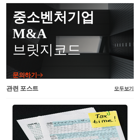
세대주택 등 빌라의 형태인 것이 많습니다.이러한 빌
입주권 감정가액으로 시가 산정취득세율 : 매수(4.6%) /
조 ① ]- 증여일 전 6개월 후 3개월 이내에 매매사실이
투기과열지구 전매제한으로 인하여 
라의 경우 시장에서 유사한 면적, 기준시가인 매물의
증여(4%)반포 1,2,4주구 및 3주구 준공 이후 매도/증여
중소벤처기업
있는 경우매매가액-해당 기간에 감정평가가액이 있다
거래가 아파트처럼활발하게 이루어지지 않습니다.따
시 , 미도 1차 아파트 매도/증여시재산가액 평가 방법 :
거래가능매물도 희소해지며 이에 따라 가
면 그 평균액(1-2) 유사매매사례가액이 있는 경우 해당
라서 상속세 및 취득세 등에서해당 재산에 대한 감정
유사매매사례가액 혹은 감정가액으로 시가 산정취득
M&A
액이 오를 수는 있으나 
금액[ 상속세 및 증여세법 제 49조 ④ _ 상증시행규칙
평가가액 또는 보충적 평가방법을 사용하여 시가를 산
세율 : 매수(3.3~13.4%) / 증여(1세대1주택자의 직계존
제 15조 ③ 1.](1-1)의 금액이 없더라도 평가기준일당시
세액 차이를 상쇄시키기 위하여는 내 예
정합니다.이러한 경우 현재 시세보다 감정평가가액은
비속 증여제외_12.4%or13.4%)추가 고려사항 : 입주권_
브릿지코드
기준시가와 주거전용면적이 증여대상 물건과 5% 이내
일반적으로 낮게 잡힐 수 밖에 없기에아래와 같이 증
토지거래허가대상 , 분담금 지분비율 자력 납부 필요
상보다 훨씬 더 가액이 올라야 
로 차이가 나는 경우해당 유사매매사례가액의 거래가
여세 절감효과가 부수적으로 발생할 수 밖에 없습니
[3] 대체주택 비과세 및 일시적 입주권 / 일시적 분양권
투자상 이익을 얻을 수 있습니다 . 
격ex) 아파트 / 다세대주택의 다른 호실 거래 존재시(2)
다.사례로 보는 절세 효과사례 ex )한남 4구역 내 다가
비과세 특례 규정소득세법 시행령 제 156조의2 ⑤ / 소
예외 보충적평가방법 [ 상속세 및 증여세법 제60조 _
구주택프리미엄 가치를 포함한 현재 시세 : 50억기준
득세법 시행령 제 156조의2 ③④ , 시행령 제 156조의3
문의하기
또한, 매수자 입장에서도 일시적 입주권 
동법 61조 ]-기준시가[ 토지(개별공시지가) , 건물(기준
시가 : 10억예상 감정가액 : 30~35억☞ [Case - 1] 해당
②③[1] 반포 미도 1차 아파트 보유자 , 반포 1,2,4주구
시가) , 주택(공동 및 개별주택가격) ] 2. 증여 고려 시점
부동산이 아파트라고 가정하여 증여세 등 계산만약 해
관련 포스트
및 3주구 원조합원 [ 대체주택 비과세 ][효과]보유 및
비과세를 받는 것이 아니라면 
모두보기
및 전략 우선 해당 내용을 이해하기 위하여기본적인 원
당 부동산이 준공 이후 아파트라면 ( 동일 시세 가정 )
거주기간과 무관하게1세대 1주택 비과세 적용- &gt; 비
받을 수 있는 비과세 혜택도 거의 없을 뿐
조합원과 승계조합원의 양도소득세 계산구조의 이해
주변 유사매매사례가액이 형성되어 있으며, 감정이나
교 : 선 취득 주택을 양도할 때 비과세를 적용하는 소령
와재개발 재건축 사업 진행 과정간의 시세변동취득세
더러 
어떠한 방법을 통해서도시세의 90% 수준인 45억보다
155조 ① 및 동시행령 ③④와 다르게후 취득 주택 비과
중과 규정 및 세율에 대한 이해가 필요합니다.해당 포
시가를 낮추기는 사실상 불가능합니다.가장 최소화 된
세 적용[요건]①국내에 1주택을 소유한 1세대가②사업
취득시기는 준공 시점이 되기에 관리처분
스팅에서여러가지 경우를 다 고려할 수 없기에 오늘
45억 기준으로 증여세를 계산해보겠습니다.취득세 및
시행인가일 이후대체주택을 취득하여1년이상 거주하
계획인가 전 매수가 유리해집니다 . 
우리가 보고자 하는 사례는 아래와 같습니다. 수증자
증여세 총 부담금액 : 약 22.7억☞ [Case - 2] 해당 부동산
고③ 신축 주택 완성 전이나완성 후 3년 이내에 대체주