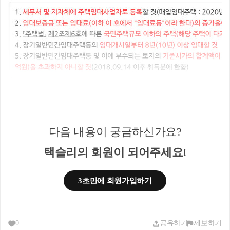
다음 중 어느 하나에 해당하는 경우에는 임대개시일 당시 기
준시가 요건을 적용하지 않습니다.
1. 2018년 9월 13일 이전에 주택(주택을 취득할 수 있는 권리를
포함한다. 이하 이 항에서 같다)을 취득한 경우
다음 내용이 궁금하신가요?
2. 2018년 9월 13일 이전에 주택을 취득하기 위하여 매매계약
을 체결하고 계약금을 지급한 사실이 증빙서류에 의하여 확
택슬리의 회원이 되어주세요!
인되는 경우
7.10 대책으로 인하여 2020년 7월 11일 ~ 2020년 8월 17일 사이
3초만에 회원가입하기
에
단기민간임대주택을 장기일반민간임대주택으로 변경신
고
하거나
아파트를
장기일반민간임대주택으로 등록
한 경우에는 과세특례를 적
용받을 수 없게 되었습니다.
0
공유하기
제보하기