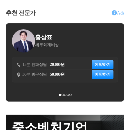
2022년부터는 실거주 목적이라 하더라도, 종전주택과 조합원
통해 만나든, 최초로 작품이 세상에 나오는 현장을 1차
게 구분을 하는 이유는 뒤에 나오는 [물적 시설] 요건
상 익금을 줄일 여지는 없습니다. 기껏해야 귀속시기
입주권/분양권 취득 사이에 1년 간격요건이 생겨납니다.
시장이라고 합니다. 김정환 저자님의 [샐러리맨 아트
때문인데, 일단 여기서는 넘어갑니다.​부가가치세법에
추천 전문가
를 조절하는 정도입니다. 반대로 손금에서 말하는 사
Ads
컬렉터]에 의하면 이미 검증된 작품이 나오는 2차 시장
따르면 저술가·작곡가나 그 밖의 자가 직업상 제공하
업관련성이나 통상성, 수익관련성은 모호한 개념이기
에 비해 1차 시장에서는 작가 역량이나 작품 가치를 정
는 인적 용역으로서 개인이 기획재정부령으로 정하는
때문에, 손금인지 아닌지 사람마다 시각차가 있습니
확하게 판단하기가 어렵습니다. 그래서 1차 시장에서
물적 시설 없이 근로자를 고용하지 아니하고 독립된
다. 그래서 법인은 어떻게 하면 손금을 더 많이 인정받
표
김동훈
는 컬렉터들이 미술시장에서 명성이 높은 아트 딜러와
자격으로 용역을 공급하고 대가를 받는 인적 용역은
아 법인세를 줄일지에 몰두합니다. 개인 사업자이면
계비상
조우세무회계사무소
갤러리스트의 안목을 신뢰하며 구매를 결정하게 됩니
면세됩니다. 이들의 감독 또는 매니저의 경우도 마찬
필요경비를 많이 인정받고자 합니다.​세법의 취지도 이
다. 따라서 갤러리스트와 아트 딜러의 역할이 매우 중
가지입니다. (부가가치세법 기본통칙 26-42-1) 인적용
해가 갑니다. 사업과 관련 없고 수익과 관련 없는 지출
요합니다. 갤러리스트는 갤러리라는 공간을 기초로 전
역의 종류에는 다음이 있습니다. (부가가치세법 제26
은 결국 회사를 위태롭게 하고, 피해자를 만들어냅니
20,000원
예약하기
15분 전화상담
33,000원
속 작가를 홍보하고 전시를 기획하여 작품의 매매를
조 제1항 제15호, 부가가치세법 시행령 제42조)​개인이
다. 일반적으로 인정되는 통상적인 지출이 아니라면,
50,000원
예약하기
30분 방문상담
110,000원
성사시키는 사람들을 말합니다. 아트딜러도 작가를 키
기획재정부령으로 정하는 물적 시설 없이 근로자를 고
사회질서를 흔들리게 합니다. 가령 거래를 성사시키려
우고 작품을 매매한다는 점에서는 비슷하지만, 좀 더
용하지 아니하고 독립된 자격으로 용역을 공급하고 대
고 리베이트를 제공하는 경우, 이는 사업관련성, 수익
거래의 스페셜리스트 같은 느낌이 강합니다. 명칭이
가를 받는 다음 각 목의 인적 용역∙ 저술·서화·도안·조
관련성은 있는지 모르겠지만, 일반적으로 인정되는 통
중요하지는 않습니다. 보석 같은 작가를 발굴하고, 작
각·작곡·음악·무용·만화·삽화·만담·배우·성우·가수 또
상적인 지출이 아니므로 손비가 될 수 없습니다.​법인
가를 홍보하여 작가의 운명을 바꾸고, 작품의 매매에
는 이와 유사한 용역∙건축감독·학술 용역 또는 이와 유
세법에서는 여러 조항에 걸쳐 사업관련성, 통상성, 수
관한 모든 일을 관장한다는 점이 중요합니다.​작가에게
사한 용역∙저작자가 저작권에 의하여 사용료를 받는
익관련성이 없는 손금, 그 밖에 정책적 목적상 필요한
는 어떤 갤러리스트나 딜러를 만나느냐에 따라 운명까
용역∙고용관계 없는 사람이 다수인에게 강연을 하고
것들을 [손금불산입]으로 재차 규정하고 있습니다. 이
중소벤처기업
지 달라진다고 할 수 있습니다. 예를 들어 데미안 허스
강연료·강사료 등의 대가를 받는 용역∙개인이 일의 성
책에서는 미술품 도소매업과 관련된 손금항목을 살펴