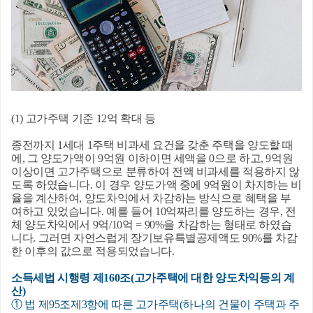
(1) 고가주택 기준 12억 확대 등
종전까지 1세대 1주택 비과세 요건을 갖춘 주택을 양도할 때
에, 그 양도가액이 9억원 이하이면 세액을 0으로 하고, 9억원
이상이면 고가주택으로 분류하여 전액 비과세를 적용하지 않
도록 하였습니다. 이 경우 양도가액 중에 9억원이 차지하는 비
율을 계산하여, 양도차익에서 차감하는 방식으로 혜택을 부
여하고 있었습니다. 예를 들어 10억짜리를 양도하는 경우, 전
체 양도차익에서 9억/10억 = 90%을 차감하는 형태로 하였습
니다. 그러면 자연스럽게 장기보유특별공제액도 90%를 차감
한 이후의 값으로 적용되었습니다.
소득세법 시행령 제160조(고가주택에 대한 양도차익등의 계
산)
① 법 제95조제3항에 따른 고가주택(하나의 건물이 주택과 주