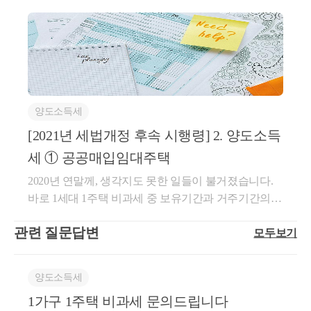
서 임대차 시장에 가장 큰 변화를 가져온 것은 계약갱
다.​또는 아트딜러와 갤러리스트가 작품 매매 주선만
주택정비사업을 비롯하여 다른 정비사업은 세법이 인
다. 종류는 불문합니다. 법에서는 건축물과 기계장치
를 어떤 것으로 보았는지 근거를 전혀 제시하지 않고
신청구권 개정입니다. 종전까지 임대기간 2년을 기준
맡을 수도 있습니다. 경매회사는 작품의 매매만 주선
정하는 정비사업이 아니었고, 다른 정비사업의 입주자
를 예로 듭니다. 인스타그램이나 유튜브를 기반으로
과세하였다.[처분청 의견](6)(쟁점①-6광고선전비) 청
으로 전월세시장이 움직이다가 갑자기 4년으로 늘어
하므로 여기에 속합니다. 이때는 딜러, 갤러리스트, 경
로 선정된 지위는 조합원입주권이 아니었습니다.​구 소
활동하는 프리랜서는 어떨까요? 인터넷을 활용한 가
구법인이 ○○ 구입비용을 손금으로 인정받기 위해서는
나면서 큰 혼란이 빚어졌습니다. 전월세 물량 공급이
매회사가 작품을 소유하지 않고, 작품이 팔리지 않을
득세법 제88조(정의)이 장에서 사용하는 용어의 뜻은
상 공간은 건축물이나 기계장치가 아닙니다. 지금은
사업과 관련하여 일반적으로 용인되는 통상적인 비용
제한되면서 가격이 올랐고요, 비슷한 물건들 사이에서
때 재고 위험도 작가나 컬렉터가 집니다. 따라서 위탁
다음과 같다.9. “조합원입주권”이란 「도시 및 주거환
인스타그램이나 유튜브를 활용하더라도 물적시설로
인지를 입증해야 하는 것이나, 아무런 근거 없이 ○○을
2중/3중 가격이 공존하는 불합리가 이어졌습니다.​무엇
판매업, 중개알선업에 해당합니다. 위탁수수료가 사업
경정비법」 제74조에 따른 관리처분계획의 인가 및
보지 않는 것으로 해석됩니다. 그러나, 뒤에서 설명할
저렴한 가격에 구매한 것이라는 주장과 ○○ 일부(1SET)
양도소득세
보다 임대인과 임차인이 갈등을 빚는 일이 속출했습니
의 총수입금액이 되고, 부대비용이 필요경비가 됩니
「빈집 및 소규모주택 정비에 관한 특례법」 제29조에
컬렉터의 양도소득세 기준에서는 [인터넷 등 정보통신
만을 환경미화 목적에 사용하였다는 주장만으로는
다. 임대인들은 시세에 맞지 않는 전세보증금을 받고
다.​미술품 소매업이든 위탁판매업이든 영리를 목적으
[2021년 세법개정 후속 시행령] 2. 양도소득
따른 사업시행계획인가로 인하여 취득한 입주자로 선
망을 이용한 가상의 사업장]이라는 문구가 등장합니
｢법인세법｣ 제19조의 손금의 요건을 인정하기는 어렵
있어 불만이고, 임차인들은 너무나 올라버린 전세가에
로 자기의 계산과 책임 하에 계속적·반복적으로 행하
정된 지위를 말한다. 이 경우 「도시 및 주거환경정비
다. 비교적 최근에 개정된 부분에서 이런 경향이 나타
고, ○○ 4SET 중 3SET는 장기간 미사용상태로 보관한
세 ① 공공매입임대주택
원래 살던 동네를 떠나게 되어 불만이었습니다. 임차
는 활동을 통하여 얻는 소득이라면 사업소득이 됩니
법」에 따른 재건축사업 또는 재개발사업, 「빈집 및
나는 것을 보면, 지금은 아니지만 추후 부가가치세법
것으로 보아 ○○을 어떤 구체적 목적을 가지고 구매한
2020년 연말께, 생각지도 못한 일들이 불거졌습니다.
인은 집주인 사정을 빌미로 계약갱신청구를 쓰지 않는
다.​​2) 근로소득​경매회사나 갤러리에 고용된 몸으로 위
소규모주택 정비에 관한 특례법」에 따른 소규모재건
도 개정될 수도 있겠다는 생각을 합니다.​②자가보유와
것이라고 보기 어려우며, ○○의 해외전시회 비용마련
바로 1세대 1주택 비과세 중 보유기간과 거주기간의
조건으로 임대인에게 수천만원을 요구하기도 하고, 임
와 같은 활동을 하고 회사로부터 종속된 지위에서 급
축사업을 시행하는 정비사업조합의 조합원으로서 취
임차를 불문합니다. 임차한 경우 임차료도 불문합니
을 위해 경제적 합리성 없이 구매한 것에 불과하다.(7)
제한을 받지 않는 사유에 대한 생각 차이 때문이었습
대인은 계약갱신청구권 행사를 막기 위해 임차인에게
여를 받는 경우에는 근로소득이 되겠습니다. 이때 종
득한 것(그 조합원으로부터 취득한 것을 포함한다)으
다. 아트딜러나 비평가, 미술품 감정사가 소규모 사무
(쟁점②고가매입액) 청구법인은 조사청이 ○○의 사진
관련 질문답변
모두보기
니다. [소득세법 시행령 제154조 제1항 제1호]에 따르
위장 실거주를 주장하는 등 서로가 손해보지 않기 위
속된 지위라는 것은, 업무시간, 업무장소에 제약을 받
로 한정하며, 이에 딸린 토지를 포함한다.​​조합원입주
실을 내고 활동하는 경우가 있습니다. 판례에서는 강
작품에 대한 시가 산출근거를 제시하지 못하고 있다고
면, 민간건설임대주택, 공공건설임대주택에서 임차인
해 모질게 굴었습니다.​이제 올해 7월 ~ 8월이면, 계약
고 업무내용을 지시받는 지위를 의미합니다. 경매사가
권이 된다는 것은 장점과 단점이 있습니다.​(1) 1세대 1
사 직업을 가진 자가 5평 정도의 소규모 사무실을 무상
주장하나, 청구법인이 ○○ 사진의 시가에 대한 어떠한
으로 5년 이상 세대 전원이 거주하다가 그 주택을 분양
갱신청구권이 도입된 지 2년이 됩니다. 계약갱신청구
자기 능력에 따라 상여금을 많이 받는다고 해도, 경매
조합원입주권 비과세​장점이라면, 조합원입주권은 주
으로 임대하고 있는 경우에도 사업에 계속 반복적으로
자료도 제출하지 아니하여, 조사청은 부득이 ○○ 작품
양도소득세
받아서 양도하는 경우에는, 분양일부터 새로 보유 2년,
권을 1차례 행사한 임차인들도 이제부터는 새로운 집
회사에 소속된 상태에서 받는 보수이므로 근로소득입
택이 아닌데도 불구하고, 관리처분계획인가(사업시행
사용하는 물적시설이 있으므로, 면세가 되지 아니한다
의 거래경위, 가격결정 구조 등에 대하여 ㈜○○의 대표
1가구 1주택 비과세 문의드립니다
거주 2년을 충족할 것 없이 12억까지 비과세 처리해줍
을 찾아 떠나야 합니다. 그동안 전세값이 많이 올랐기
니다.​​3) 기타소득​흔하지는 않지만, 본업이 중개가 아닌
계획인가)일 현재 1세대 1주택 비과세 요건을 갖춘 경
고 보았습니다. 하지만 자택은 사업장으로 보지 않습