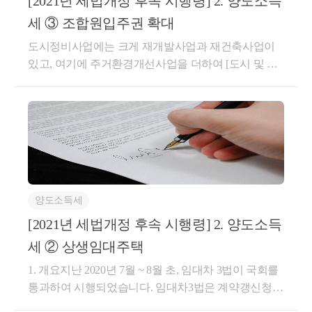
[2021년 세법개정 후속 시행령] 2. 양도소득
니다. 그만큼 찾는 사람이 많아졌고 가치가 높아졌다
면 프리랜서는 업무의 속성상 대부분 영세하고, 당해
순자산이 감소된 것이 아니므로 그 금액을 손금으로
세 ③ 조합원입주권 확대
는 것입니다. 이때는 경매를 통해 새 주인이 결정됩니
용역은 순수한 자기 노동력으로서 그 외에 특별히 부
볼 수 없으며, 원고들이 WWW의 직원들에게 지급한
다. 이 거래현장을 2차 시장이라고 합니다. 2차 시장은
도시정비사업에는 크게 재개발사업과 재건축사업이
가되는 가치를 찾기 어렵다는 점 (대법 1983. 6. 28. 선고
리베이트는 사회질서에 위반하여 지출된 비용으로 일
아트딜러와 갤러리도 참여하지만 경매회사도 참여합
있고, 여기에 주거환경개선사업을 더하여 [도시 및 주
82누312 판결), 근로자를 고용함이 없이 개인이 독립적
반적으로 인정되는 통상적인 것이라고 할 수는 없기에
니다. 경매사들은 작품의 거래를 책임지고 매도인과
거환경정비법(이하 “도정법”)]에서 규정하고 있습니
으로 용역을 제공하고, 일의 성과에 따라 대가를 받는
손금에서 제외되어야 할 것인바, 원고들의 위 주장은
매수인을 모두 만족시키는 거래의 스페셜리스트이자
다. 그런데 도정법의 사업은 정석적인 절차를 규정하
경우 그 용역은 순수한 노무용역으로서 근로용역과 유
이유 없다.​​조심2016서311, 2016.08.03[청구법인 주장]
미술시장의 꽃입니다. 경매회사는 10∼30%의 수수료
고 있기 때문에, 소규모의 정비구역이 이 모든 절차를
사한 점을 감안하는 것이고, 근로용역과 같이 부가가
(6)(쟁점①-6광고선전비) 청구법인은 2011년 광고 목적
를 받는 것으로 알려져 있습니다. 이때도 소득세(법인
지키기에는 절차도 복잡하고 사업성도 떨어지게 됩니
치세를 면세함으로써 사업자등록 및 부가가치세 신고
으로 ○○을 구입하였다. ○○은 ○○ 회장의 작품으로서
세) 문제가 불거집니다. 이 장에서는 먼저 개인의 소득
다. 그래서 다시 [빈집 및 소규모주택 정비에 관한 특례
등에 따른 납세협력비용 및 과다한 행정비용을 축소하
분량은 4박스이고 박스당 총 160여 점의 작품으로 구
을 설명합니다.​​​(2) 소득구분​1) 사업소득​아트딜러나 갤
법]을 만들어서, 소규모재개발사업, 소규모재건축사
기 위한 점 (심사부가2009-174, 2009.12.22)에 취지가 있
성되어 있다. 처분청은 해당 작품이 ○○이라는 이유만
러리스트들은 갤러리를 운영하면서 직접 작품을 매입
업, 자율주택정비사업, 가로주택정비사업, 빈집정비사
습니다.​간세1235-2488, 1977.08.11개인이 독립된 자격
으로 실물의 존재 여부와 관련 없이 업무와 무관하게 ○
하였다가 매출할 수 있습니다. 이 경우 매입하는 순간
양도소득세
업을 규정하고 있습니다. 비교적 조합원의 수가 적거
으로 초상화를 그려주고 대가를 받는 경우에는 부가가
○ 회장에게 자금을 지원한 것으로 판단하였지만, 동 작
작품은 작가 손을 떠나고, 갤러리의 재산이 됩니다. 그
나 면적이 좁은 지역에 대하여 절차를 간소화해주기
치세법시행령 제35조 제1호 (가)목의 규정에 의하여 부
[2021년 세법개정 후속 시행령] 2. 양도소득
품은 거래처에 선물하기 위한 목적으로 합리적이고 저
리고 작가와 의논은 하겠지만 작품의 가격도 갤러리가
위함입니다.​그런데 종전 세법에서는 정비사업 중에서
가가치세가 면제된다. ​​2) 물적 시설 없이​물적 시설 없
렴한 가격에 구매한 것으로 일부는 회사의 미관과 업
세 ② 상생임대주택
결정하고, 파손위험과 재고위험도 갤러리가 떠안습니
재개발사업, 재건축사업, 소규모재건축사업만을 인정
이 제공하는 인적용역이어야 합니다. 물적시설이란,
무 능률 차원에서 액자화하여 복도 혹은 사무실에 걸
1. 개요​지난 2020년 7월 ~ 8월 초, 임대차 3법이 국회를
다. 이때 갤러리와 딜러는 미술품 도소매업을 영위하
하고 있었기 때문에, 조합원입주권의 개념을 위 3가지
계속적·반복적으로 사업에만 이용되는 건축물·기계장
어 두었다.(7)(쟁점②고가매입액) 처분청은 청구법인
통과하여 시행되었습니다. 임대차3법은 계약갱신청구
는 개인 사업자 입니다. 미술품 매매가액이 총수입금
정비사업의 조합원으로서 입주자로 선정된 지위라고
치 등의 사업설비(임차한 것을 포함한다)를 말합니다.
이 구입한 사진작품에 대해서 고가로 매입하였다 하여
권, 전월세신고제, 전월세상한제를 말하는데, 그 중에
액이 되고, 작품원가 및 부대비용이 필요경비가 됩니
한정하고 있었습니다. 그래서 가로주택정비사업, 자율
(부가가치세법 시행규칙 제29조)​①사업설비여야 합니
그 시가 초과분에 대해서 소득 처분을 하였으나, 시가