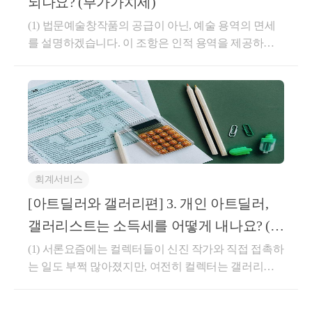
되나요? (부가가치세)
득일로부터 3년 이내에 종전주택을 양도해야 합니다. 여기서
익금은 법인에 귀속되는 일체의 경제적 이익을 모두
는 조정대상지역이라고 기간이 단축되는 것이 없고, 신규 물
(1) 법문​예술창작품의 공급이 아닌, 예술 용역의 면세
익금으로 하지, 사업관련성은 논하지 않습니다. 그런
건이 전입이 불가한 물건이므로 전입요건도 없습니다.
를 설명하겠습니다. 이 조항은 인적 용역을 제공하는
데 손비는 익금과 달리 사업과 관련하여 발생하거나
개인 아트딜러, 기획자, 감정사, 비평가, 그리고 작가까
지출하여야 하고 (사업관련), 일반적으로 인정되는 통
3) 소득세법 시행령 제156의2조 제4항, 소득세법 시행령 제156
의3조 제3항
지도 많은 분들께 적용되는 면세조항이기 때문에 아주
상적인 것이거나 (통상성), 수익과 직접 관련된 것(수익
중요합니다. 심지어는 미술과 관련없는 성악가, 무용
관련)이어야 합니다. (법인세법 제19조 제1항, 제2항)
그런데 종전주택을 가지고 있는 채로 신규로 조합원입주권/
수, 영화스태프, 연주자는 물론이고 무대설치 스태프,
즉 법인세법상의 손금은 ”사업관련성과 통상성을 동
분양권을 취득하는 경우에는 신규 조합원입주권/분양권 취득
일로부터 3년이 지나더라도, 종전주택을 1주택으로 보는 경
배달업 종사자, 대리운전 등 모든 프리랜서에게 적용
시에 갖춘 것” 또는 ”수익관련성의 요건을 갖춘 것”입
우가 있습니다. ① 조합원입주권/분양권으로 신규주택이 완
되는 규정입니다. 하지만 작가는 예술창작품으로도 면
니다. (서울고법2011누1421)​왜 손금에 대해서만 이렇
공되어 완공으로부터 2년 이내에 세대 전원이 신규주택으로
세를 받을 수 있는 길이 있기 때문에 중요도를 고려하
게 범위를 좁히고 있을까요?​손금은 각 사업연도 소득
전입하여 1년 이상 계속하여 거주하고, ② 늦어도 신규주택 완
회계서비스
여 여기 아트딜러편에서 설명합니다.​개인 아트딜러,
공으로부터 2년 이내에 종전주택을 양도하는 경우입니다.
을 줄이고 결국 법인세 절감으로 이어집니다. 따라서
기획자, 감정사, 비평가 중에서는 별도의 사무실 없이
[아트딜러와 갤러리편] 3. 개인 아트딜러,
납세자는 손금의 크기를 무한정 늘리고 싶은 마음이
그런데 유예기간 3년 이후 양도이면서 실거주하는 케이스에
전문적 지식으로 무장하여 솜씨를 발휘하시는 분들이
있습니다. 반대로 익금은 납세자가 무한정 줄이고 싶
대해서는 특이하게도, 종전주택 취득으로부터 1년 이후에 신
갤러리스트는 소득세를 어떻게 내나요? (소
있습니다. 갤러리스트는 조금 예외인데요, 과거에는
규 조합원입주권/분양권을 취득해야 한다는 요건이 없었습니
은 대상입니다. 세법에서는 반대로 손금에 대해서는
득세)
다. 짐작해보건대, 어차피 실거주를 목적으로 할 주택의 전신
(1) 서론​요즘에는 컬렉터들이 신진 작가와 직접 접촉하
아트딜러와 달리 갤러리라는 공간을 기초로 활동하는
제한을 두고, 익금에 대해서는 범위를 가능한 한 넓혀
인 입주권/분양권을 구매한다면, 그에게 단기매매의 의사가
는 일도 부쩍 많아졌지만, 여전히 컬렉터는 갤러리스
경우가 많아서 프리랜서라고 말하기는 어려웠습니다.
납세자와 줄다리기를 하고 있는 것입니다.​그런데 경제
없다는 것으로 보고 1년 간격을 구태여 부여하지 않은 것이 아
트나 아트딜러를 통해 작가와 작품을 만나는 일이 많
그런데 요즘에는 인스타그램이나 유튜브를 통해서 작
닌가 생각했습니다.
적 이익은 모두 익금이다 보니, 현실에서 익금 여부는
습니다. 작가와 직접 만나든 갤러리스트와 아트딜러를
가를 큐레이팅 하는 경우가 많아졌습니다. 제가 이렇
비교적 명백합니다. 그래서 매출을 누락하지 않는 이