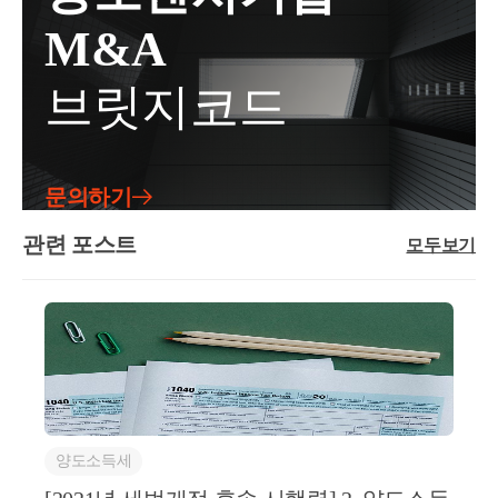
트(Damien Hirst)를 스타로 만든 것은 갤러리스트 찰스
과에 따라 수당이나 이와 유사한 성질의 대가를 받는
보겠습니다.​수원지법2017구합67774, 2018.02.13일반적
M&A
사치(Charles Saatchi)라는 말이 있을 정도입니다. 반대
용역​​부가가치세 면세는 오로지 법에 열거된 것만 가능
으로 인정되는 통상적인 비용이라 함은 납세의무자와
로 갤러리스트나 아트딜러에게도 어떤 작가를 만나는
하므로 열거되지 않은 내용 중에, 가령 개인 상가임대
같은 종류의 사업을 영위하는 다른 법인도 동일한 상
브릿지코드
지는 중요한 문제입니다. 그들은 작가의 작품이 팔리
사업자가 미술품을 전시할 수 있도록 공간을 임대하는
황 아래에서는 지출하였을 것으로 인정되는 비용을 의
기 전까지 작품 유지비, 보험료, 임차료, 인건비, 아트
것(대여 화랑)에 대한 대가는 과세됩니다. 이것은 예술
미하고, 그러한 비용에 해당하는지 여부는 지출의 경
페어 참가비 등 막대한 경비를 지출합니다. 제대로 된
창작품 공급 또는 인적용역 공급이 아니기 때문입니
위와 목적, 그 형태·액수·효과 등을 종합적으로 고려하
안목과 실력이 없는 갤러리스트나 아트딜러는 시간과
다.​부가46015-1004, 1994.05.2화랑을 경영하는 자가 작
여 판단하여야 하는데, 특별한 사정이 없는 한 사회질
문의하기
돈만 허비하고 작품 매매를 성사시키지 못해 도태됩니
가 또는 예술창작품의 소유자로부터 당해 예술창작품
서에 위반하여 지출된 비용은 여기에서 제외된다(대법
다. 그러니까 작가와 갤러리스트, 아트딜러는 공생관
의 판매를 위탁받아 동 예술창작품을 판매하여 주고
관련 포스트
원 2009.11.12 선고 2007두12422 판결 참조).(생략) ⑥신
모두보기
계에 있습니다. 갤러리스트와 아트딜러는 작품 수익을
수수료를 받는 경우와 작가등의 작품전시회를 위해 전
AA도 세무조사시 ‘WWW의 직원 김BB, 이CC에게 공
작가와 나누는 것으로 소득을 얻습니다. 분배비율은
시장을 대여하고 대여료를 받는 경우에는 부가가치세
여할 뇌물의 회계처리를 위하여 가공의 이 사건 각 세
서로가 느끼는 가치에 따라 정하기 나름입니다. 이때
법 제7조 제1항의 규정에 의하여 부가가치세가 과세되
금계산서를 수취하였다.’라는 취지의 진술을 한 사실
작가와 함께 갤러리스트와 아트딜러가 소득을 얻게 되
는 것입니다.​​​(2) 면세 요건​1) 개인​개인이든 법인이든 사
을 인정할 수 있다. 위 인정사실에 의하면, 이 사건 각
므로, 소득세 문제가 불거집니다.​한편 작품이 명성을
업자는 부가가치세 납세의무가 있습니다. 그런데 인적
세금계산서는 재화나 용역의 공급이 없이 발행된 가공
얻기 시작하면, 이미 다른 컬렉터가 가지고 있는 작품
용역 면세는 오직 개인만 적용받을 수 있습니다. 따라
의 세금계산서라고 봄이 상당하므로, 설령 원고가 부
인데도 갖고 싶어하는 사람들이 생겨납니다. 그러면
서 같은 인적용역이라도 법인이 직원을 통해 인적 용
득이하게 이 사건 각 세금계산서를 발급받았다고 하더
작품이 시장에 다시 나옵니다. 미술시장에서 중고품
역을 제공하고 대가를 수령하면 과세됩니다.​개인의 인
양도소득세
라도 위 각 세금계산서상의 공급가액은 매입세액의 공
거래는 일반적인 중고거래와 완전히 다른 의미를 갖습
적용역을 면세하는 이유는 무엇일까요? 판례에 따르
제를 할 수 없고, 이러한 가공의 거래를 통해 원고들의