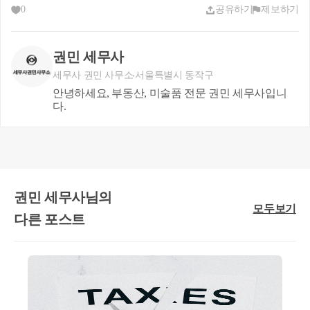
0
공유하기
제보하기
권민 세무사
세무사 권민 사무소
서울특별시 동작구
안녕하세요, 부동산, 미술품 전문 권민 세무사입니
다.
권민 세무사님의
모두보기
다른 포스트
(2) 일시적 1주택 1조합원입주권/분양권 비과세 요건 합리화