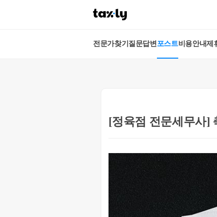
전문가찾기
질문답변
포스트
비용안내
제
[정육점 전문세무사]