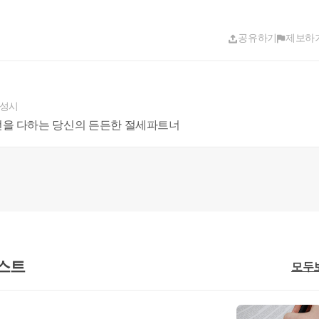
이 현장 실사를 하고, 이상이 없으면 영업신고필증이 교부됩니
공유하기
제보하
카드나 현금을 챙겨가세요! )
화성시
선을 다하는 당신의 든든한 절세파트너
건강진단서
본 또는 건축물대장상 건물의 용도가 근린생활시설인지 확인 필수)
치도
상을 권장한다.
 진열상자 및 저울을 설치하여야 한다. 다만, 양또는 사슴의 식육을 전문적으로 
하는 때에는 진열상자를 설치하지 아니할 수 있다.
스트
모두
 식육을 10℃이하로 냉각하여 보존할 수 있는 것이여야 하며, 그 내부에는 온도
 이용하여 밀봉한 포장육만 판매할 경우 
사물인터넷 자동판매기의 설치대수 및 