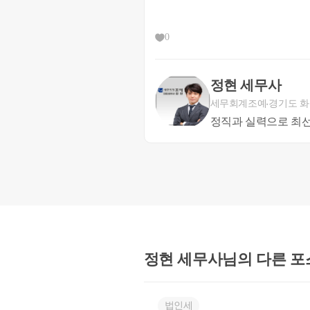
영업신고를 하면 담당 공무원
다. 
0
(관련하여 수수료가 있으니 
정현 세무사
축산물판매업 영업신고서
세무회계조예
경기도 
대표자 보건증
정직과 실력으로 최
축산물위생교육 수료증
건강진단 대상자의 경우 
상가임대차계약서(등기부등
영업장의 시설내역 및 배
※ 시설기준
가. 영업장의 면적은 26.4㎡이
나. 영업장에는 전기냉장시설 -
에게 직접 진열-판매하지 아니
정현 세무사님의
다른 포
다. 전기냉장시설 및 진열상자는
라. 사물인터넷 자동판매기만을
법인세