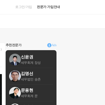
로그인/가입
전문가 가입안내
추천전문가
Ads
13
신윤권
세무회계 장성
김명선
세무법인 송촌
문용현
세무회계 문