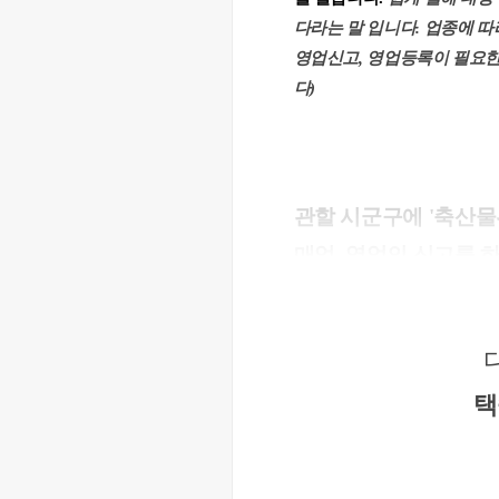
다라는 말 입니다. 업종에 따
영업신고, 영업등록이 필요한
다)
관할 시군구에 '축산물
매업  영업의 신고를 
축산물판매업(식육판매업) 업
는 지역경제과 등 유관부서
택
니다.
영업신고시 구비 서류는 다음과
신분증과 도장이 필요합니다