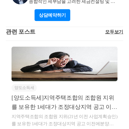
종합적인 세부담을 고려한 세금컨설팅 및 신
시고 최종적으로 C주택을 양도한다면 1세대 1주택 양
고
도세 비과세를 적용받을 수 있습니다. 도움이 되셨길
상담
예약하기
바랍니다. 감사합니다. * 보다 궁금한 사항이 있으실
경우, 02 6403 9250 또는 cta_moonyh@naver.com으로 연
관련 포스트
모두보기
락을 주셔도 됩니다.
양도소득세
[양도소득세]지역주택조합의 조합원 지위
를 보유한 1세대가 조정대상지역 공고 이전
에 분양권을 취득한 경우
지역주택조합의 조합원 지위(21년 이전 사업계획승인)
를 보유한 1세대가 조정대상지역 공고 이전에분양권