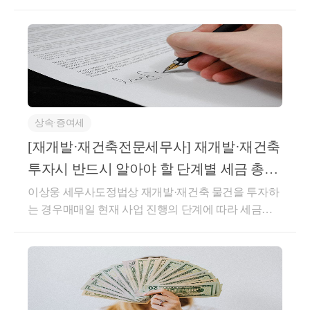
을 취득한 경우 거주요건 적용 여부(거주요건 없음)서
면-2023-부동산-1411 [부동산납세과-1910]등록일자 : 2
023.11.03.생산일자 : 2023.08.01.요 지지역주택조합의
조합원 지위(21년 이전 사업계획 승인)를 보유한 1세대
가 조정대상지역 공고 이전에 취득한 분양권이 주택으
로 완공되어 양도시 거주요건 적용하지 않음회 신귀
서면질의의 경우,「주택법」제2조제11호가목에 따른
상속∙증여세
지역주택조합의 조합원의 지위를 보유한 세대가 조정
대상지역 지정 이전에 분양권 매매계약을 체결하고 계
[재개발·재건축전문세무사] 재개발·재건축
약금을 지급한 사실이 증빙서류에 의하여 확인되는 경
투자시 반드시 알아야 할 단계별 세금 총정
우에는 그 분양권이 완공되어 해당주택 양도시 1세대
리 -1편
이상웅 세무사도정법상 재개발·재건축 물건을 투자하
1주택 비과세 거주요건을 적용하지 아니하는 것입니
는 경우매매일 현재 사업 진행의 단계에 따라 세금이
다.상세내용1. 사실관계-’15. 5월B지역주택조합 조합
크게 달라지게 됩니다.따라서 투자자분들은 보유주택
원 가입 계약-’17. 3월B지역주택조합 사업계획 승인-’1
수 등상황에 따라 가장 유리한 세액이 적용될 수 있는
9. 1월A분양권 당첨-’19. 2월A분양권 계약금 완납-’20.1
단계에 물건을 매매해야 합니다.사업진행 절차에 따라
2.18.A주택 소재지 조정대상지역으로 지정-’21. 2월B
다음 4개의 단계로 나누어 단계별 발생되는 세금에 대
주택 완공-’21. 9월A주택 완공2. 질의내용-지역주택조
해서 비교해보겠습니다.&lt;1편 &gt;1. 관리처분계획인
합원 지위(21년 이전 사업계획 승인)를 보유한 1세대가