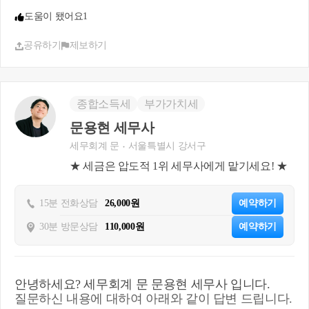
2) 만약 종전 주택이 멸실까지 된 상태라면? -> 기간
도움이 됐어요
1
의 기산점이 뒤로 밀리고, 종전 주택 아닌 신규 주택
을 팔아도 되게 됩니다.
공유하기
제보하기
신규 주택을 취득한 뒤, [종전 주택이 완성되고 나서]
3년 (조정지역 1년) 이내에 [신규 주택]을 팔아야 합
니다. (대체주택을 판다는 의미)
신규 주택을 취득한 뒤, [종전 주택이 완성되고 나서]
종합소득세
부가가치세
3년 (조정지역 1년) 이내에 [종전 주택](신축 주택)을
팔아도 됩니다.
문용현 세무사
세무회계 문
서울특별시 강서구
3) 만약 관리처분계획인가 당시에 그 구역에 살던 원
★ 세금은 압도적 1위 세무사에게 맡기세요! ★
주민이라면?
신규 주택을 취득하고 전입만 해도 됩니다.
15분 전화상담
26,000원
예약하기
30분 방문상담
110,000원
예약하기
다주택자·법인 취득세 중과 운영요령(추가) 9. 재개
발 구역내 주택을 소유하고 있다가 해당 재개발사업
으로 조합원입주권을 취득하는 경우 주택 수에 산정
안녕하세요? 세무회계 문 문용현 세무사 입니다.
하는 조합원입주권의 취득시점은?
질문하신 내용에 대하여 아래와 같이 답변 드립니다.
○ 조합원입주권을 주택 수에 포함한 것은 주거용 건