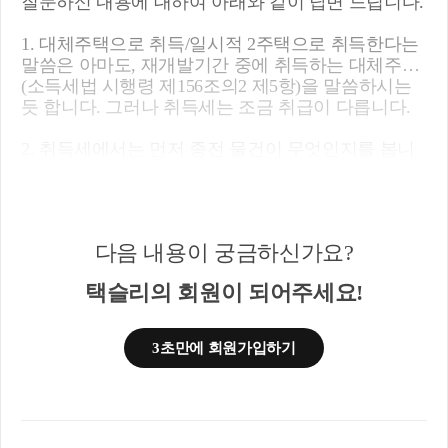
질문하신 내용에 대하여 아래와 같이 답변 드립니다.
1. 대체주택으로 취득/일시적 2주택으로 취득한다는
말씀은 아마도, 재개발기간 중에 취득하는 대체주택
(소득세법 시행령 제156조의2 제5항)을 말씀하시는
듯 합니다. 그러나 취득세는 조금 취급이 다릅니다.
2. 취득세에서는 먼저 종전 물건이 무엇인지를 봅니
다. 이때 물건의 판단기준은 관리처분계획인가가 아
니라, 주택의 멸실입니다. 이주를 마치고 철거가 완
료된 상태를 의미합니다. 원칙은, 종전 주택 + 신규
주택인 경우, 신규주택 취득으로부터 3년(조정지역 1
다음 내용이 궁금하신가요?
년) 이내에 종전 주택을 팔아야 합니다. 재개발에서
는 조금 더 의미가 확장되는데요,
택슬리의 회원이 되어주세요!
1) 만약 지금 관리처분은 났는데 멸실은 안 된 상태라
면?
3초만에 회원가입하기
신규 주택을 취득하고 3년 (조정지역 1년) 이내에 종
전 주택을 팔아야 합니다.
신규 주택을 취득하고 3년 (조정지역 1년) 이내에 종
전 주택이 멸실되어야 합니다.