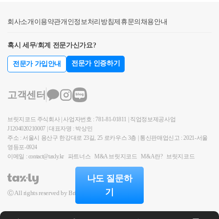
자가 조정지역주택 취득 또는 2주택자 :중과세율 8% 2
이거나 종전 주택등이 조합원입주권 또는 주택분양권
주택자가 조정지역주택 취득 또는 3주택자 :중과세율
회사소개
인 경우에는 신규 주택을 포함한다)을 처분하는 경우
이용약관
개인정보처리방침
제휴문의
채용안내
12%주택 외4%따라서,다주택자 분들은 보유주택 수에
해당 신규 주택을 말한다.② 제1항을 적용할 때 조합원
따라서 취득세가 중과될 수 있으니 유의해야 합니다.
혹시 세무/회계 전문가신가요?
입주권 또는 주택분양권을 1개 소유한 1세대가 그 조
또한 매수하는 주택이공시가격이 1억원 이하의 주택
합원입주권 또는 주택분양권을 소유한 상태에서 신규
전문가 인증하기
전문가 가입안내
이더라도 재개발 등 정비구역으로 지정된 경우에는 중
주택을 취득한 경우에는 해당 조합원입주권 또는 주택
과배제 물건에서 제외됩니다.다만, 주택 외 상가 및 토
분양권에 의한 주택을 취득한 날부터 일시적 2주택 기
지물건은 다주택자라고 하더라도 중과세가 적용되지
고객센터
간을 기산한다.③ 제1항을 적용할 때 종전 주택등이
않습니다.주택 취득세는 다음의 글에 자세하게 작성되
「도시 및 주거환경정비법」 제74조제1항에 따른 관
어 있습니다.[부동산전문세무사]주택 취득세 자주 묻
브릿지코드 주식회사 | 사업자번호 : 781-81-01811 | 직업정보제공사업
리처분계획의 인가 또는 「빈집 및 소규모주택 정비에
는 주요 질문 모아봤습니다. - 취득세 중과, 세대기준,
J1204020210007 | 대표자명 : 박상민
관한 특례법」 제29조제1항에 따른 사업시행계획인가
일시적 2주택, 입주권·분양권작년 7.10 대책 이후로 취
주소 : 서울시 용산구 한강대로 23길, 25 로카우스 3층 | 통신판매업신고 : 2021-서울
를 받은 주택인 경우로서 관리처분계획인가 또는 사업
영등포-0924
득세 부담이 크게 올라가고 복잡해졌습니다. 그만큼
시행계획인가 당시 해당 사업구역에 거주하는 세대가
이메일 : contact@taxly.kr
파트너스
M&A 브릿지코드
M&A란?
브릿지코드
주택 취득시 취득세에 대한 ...blog.naver.com&lt;2&gt; 보
신규 주택을 취득하여 그 신규 주택으로 이주한 경우
유세(재산세, 종합부동산세)재산세와 종합부동산세는
나도 질문하
에는 그 이주한 날에 종전 주택등을 처분한 것으로 본
매년 6월 1일 현재 주택 소유자에게 부과되는 세금입
기
Ⓒ All rights reserved by BridgeCode.
다.​정리하면 크게 3가지로 분류해볼 수 있습니다.​(1) 령
니다. 따라서 관리처분계획인가 전 주택을 취득하는
28조의5 1항 본문, 2항 – 일반적인 케이스​[종전물건이
경우 6월 1일 전에 취득한다면 그해 재산세와 종부세
주택, 오피스텔, 입주권, 분양권]이면서, [신규물건은