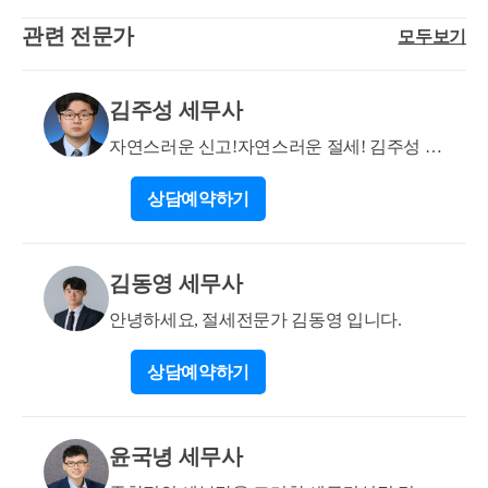
택을 보유하고 있기 때문에 C주택은 3주택 취득세율
다. 3) 재개발 준공 전(공사중이라는 의미로 해석됩니
(이하 이 조 및 제36조의3에서 “종전 주택등”이라 한
관련 전문가
모두보기
이 적용되어 비조정지역이라면 8%, 조정지역이라면 1
다)에 입주권을 파는 경우, 취득세는 나오지 않습니다.
다)을 소유한 상태에서 이사ㆍ학업ㆍ취업ㆍ직장이전
2%가 적용됩니다. C주택 등기 이전에 A나 B를 팔더라
신축주택을 취득하지 않았기 때문입니다. 양도할때는
및 이와 유사한 사유로 다른 1주택(이하 이 조 및 제36
도 변동은 없습니다. 유일한 방법은 C분양권을 등기
비규제로 2년 보유시 비과세인가요? 그리고 재개발 준
조의3에서 “신규 주택”이라 한다)을 추가로 취득한 후
김주성 세무사
이전에 다른 사람에게 처분하시고, A와 B를 처분한 이
공 전에 팔면 원시취득세 2.3퍼로 내게되는 걸까요?
3년(종전 주택등과 신규 주택이 모두 「주택법」 제63
후에 새롭게 C분양권을 취득한다면 C분양권 취득당시
자연스러운 신고!자연스러운 절세! 김주성 세
조의2제1항제1호에 따른 조정대상지역에 있는 경우에
주택수를 기준으로 취득세가 적용되기 때문에 중과세
무사 입니다
는 2년으로 하며, 이하 이 조에서 “일시적 2주택 기
상담
예약하기
는 피할 수도 있습니다. 2. 양도소득세 B주택을 관할 지
간”이라 한다) 이내에 종전 주택등(신규 주택이 조합원
자체 주택임대사업자+세무서 사업자등록을 모두 했다
입주권 또는 주택분양권에 의한 주택이거나 종전 주택
면 A주택은 거주주택 비과세를 받을 수 있습니다. 따
등이 조합원입주권 또는 주택분양권인 경우에는 신규
김동영 세무사
라서 C분양권 취득일로부터 3년 이내에 A주택을 양도
주택을 포함한다)을 처분하는 경우 해당 신규 주택을
한다면 거주주택 비과세가 가능합니다. 또는 C분양권
안녕하세요, 절세전문가 김동영 입니다.
말한다. 도움이 되셨길 바랍니다. 감사합니다.
취득일로부터 3년 이후에 양도할 경우, C주택 완공일
로부터 3년 이내에 A주택을 양도하고, C주택으로 세
상담
예약하기
대원 전원이 오셔서 1년 이상 거주하더라도 거주주택
비과세가 가능합니다. 2주택 이상인 상태에서 C주택
은 사실상 양도세 비과세는 불가능하며 일반세율로 양
윤국녕 세무사
도소득세를 납부하셔야 합니다. 만약, A, B를 모두 파