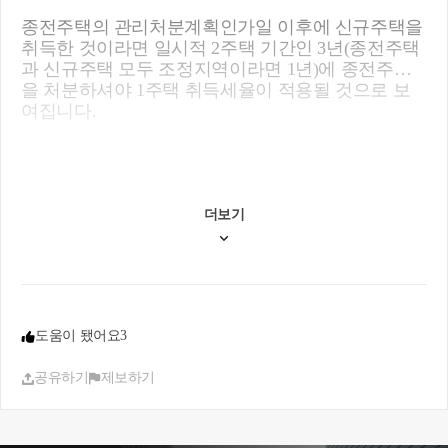
축물이 멸실되었지만 주택으로 보아 주택 수에 가산
종전주택의 관리처분계획인가일 이후에 신규주택을
하겠다는 중과제도 취지를 반영한 것으로(법 제13조
취득한 것이라면 일시적 2주택 기간인 3년(종전주택
의3제2호), 해당 주택의 멸실 전까지는 주택을 소유
과 신규주택 모두 조정지역이라면 1년)에 종전주택
한 것이므로, 멸실 이후부터 조합원입주권을 소유한
을 처분하셔야 1주택 취득세율이 적용될 것으로 보
것으로 보아야 함
여집니다.
※ 관리처분계획 인가가 있는 경우라도 해당 주거용
건축물이 사실상(또는 공부상) 멸실되기 전까지는 주
참고로 관리처분계획인가일 기준으로 신규주택을
택으로, 멸실 이후에는 토지로 보아 취득세와 재산세
이미 취득한 상태에서 그 신규주택으로 이주한 경우
를 과세(지방세운영과-1, 2018.1.2. 참조)하는 지방세
에는 그 이주한 날에 종전주택을 처분한 것으로 봅니
과세체계와 일관성 유지
다.
더보기
지방세법 시행령 제28조의5(일시적 2주택)
① 법 제13조의2제1항제2호에 따른 “대통령령으로
도움이 되셨길 바랍니다. 감사합니다.
정하는 일시적 2주택”이란 국내에 주택, 조합원입주
권, 주택분양권 또는 오피스텔을 1개 소유한 1세대가
그 주택, 조합원입주권, 주택분양권 또는 오피스텔
도움이 됐어요
3
(이하 이 조 및 제36조의3에서 “종전 주택등”이라 한
다)을 소유한 상태에서 이사ㆍ학업ㆍ취업ㆍ직장이
공유하기
제보하기
전 및 이와 유사한 사유로 다른 1주택(이하 이 조 및
제36조의3에서 “신규 주택”이라 한다)을 추가로 취득
한 후 3년(종전 주택등과 신규 주택이 모두 「주택