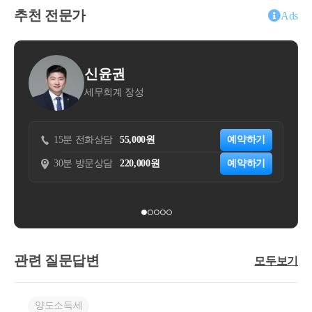
추천 전문가
Ads
신윤권
이용진
세무회계 장성
태성회계법
분 전화상담
55,000원
예약하기
15분 전화상담
55
분 방문상담
220,000원
예약하기
30분 방문상담
11
관련 질문답변
모두보기
양도소득세