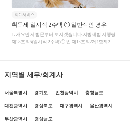
가 전 단계2. 관리처분계획인가 후, 멸실 전 단계&lt;2편
조정대상지역 공고 이전에 매매계약을 체결하고 계약
&gt;3. 멸실 후, 준공 전 단계4. 준공 후 단계1. 관리처분
금을 지급한 경우, 그 분양권이 완공되어 해당주택을
회계서비스
계획인가 전 단계소득세법에서 종전주택이 조합원입
양도시 1세대1주택 비과세 거주요건 적용 여부★주요
주권으로 변환되는 시기는'도시정비법에 따른 관리처
취득세 일시적 2주택 ① 일반적인 경우
경력- 105,000건 이상의 세금 상담 및 용역- 600건 이상
분계획 인가일'입니다. 따라서 양도소득세에서 관리처
의 경정청구를 통한 약 25억 이상 세금 환급- 세무사 플
1. 개요​먼저 법문부터 보시겠습니다.​지방세법 시행령
분계획인가 전에 취득하는 재개발·재건축 물건은 입주
랫폼 '택슬리' 상담 및 후기 1위 (약 3,900건 이상 상담)-
제28조의5(일시적 2주택)① 법 제13조의2제1항제2호
권 취득이 아닌 주택의 취득에 해당합니다.반면지방세
전문가 플랫폼 '아하커넥츠' 상담 및 후기 1위 (약 500건
에 따른 “대통령령으로 정하는 일시적 2주택”이란 국
법에서는 권리변환의 시기를'사실상 철거·멸실된 날,
이상 상담)- 지식공유플랫폼 '아하' 세무/회계 1위 (98,0
내에 주택, 조합원입주권, 주택분양권 또는 오피스텔
사실상 철거·멸실된 날'이며 이를 알 수 없는 경우에는
00건 이상 답변 및 337만건 이상 공유)- KB금융 콘텐츠
을 1개 소유한 1세대가 그 주택, 조합원입주권, 주택분
공부상 철거·멸실된 날로 봅니다.도정법상 재개발·재
필진- 한국경제필진- 서울시 마을세무사- ㈜코스맥스
양권 또는 오피스텔(이하 이 조 및 제36조의3에서 “종
지역별 세무/회계사
건축사업의 절차는 관리처분계획인가 난 뒤, 이주 후
세무팀- ㈜현대중공업 세무기획팀- ㈜iMBC 재무회계
전 주택등”이라 한다)을 소유한 상태에서 이사ㆍ학업
멸실됩니다.따라서관리처분계획인가를 받은 물건이
팀- 세무법인 넥스트
ㆍ취업ㆍ직장이전 및 이와 유사한 사유로 다른 1주택
라도 종전주택이 멸실되지 않으면 소득세법상 입주권
(이하 이 조 및 제36조의3에서 “신규 주택”이라 한다)
서울특별시
경기도
인천광역시
충청남도
이지만 지방세법상 주택에 해당하므로 서로 다름을 유
을 추가로 취득한 후 3년(종전 주택등과 신규 주택이
의해야 합니다.&lt;1&gt; 취득세관리처분계획인가 전
대전광역시
경상북도
대구광역시
울산광역시
모두 「주택법」 제63조의2제1항제1호에 따른 조정대
의 단계에서 취득세는주택과 주택 외의 물건에 따라
상지역에 있는 경우에는 1년으로 한다. 이하 이 조에서
달라집니다.종류매매 취득세율주택 무주택자 또는 1
부산광역시
경상남도
“일시적 2주택 기간”이라 한다) 이내에 종전 주택등(신
주택자가 비조정지역주택 취득 :기본세율 1~3% 1주택
규 주택이 조합원입주권 또는 주택분양권에 의한 주택