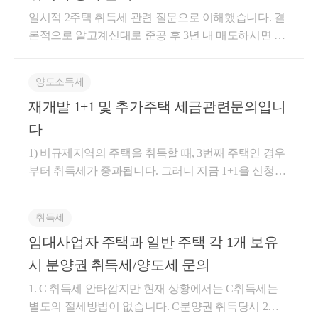
요건을 모두 충족하는 경우 a. 종전주택을 취득한 날부
일시적 2주택 취득세 관련 질문으로 이해했습니다. 결
터 1년 이상 지난 후 분양권(조합원입주권)취득 b. 재개
론적으로 알고계신대로 준공 후 3년 내 매도하시면 중
발·재건축 주택이 완성된 후 2년 이내 재개발·재건축주
과 배제되어 일반과세가 적용됩니다. 현재 27년 준공
택으로 세대전원이 이사하여 1년이상 계속 거주할 것
예정이면 이미 멸실되었을 것이므로 보유하신 분양권
양도소득세
c. 재개발·재건축주택이 완성되기 전 또는 완성된 후 2
은 현재 주택의 실체가 없기 때문에 취득 후 3년 내 매
년 이내에 종전주택 양도 d. 종전주택은 1세대 1주택
재개발 1+1 및 추가주택 세금관련문의입니
도 또는, 준공 후 3년 내 매도하시면 일시적 2주택 취득
비과세 요건(2년 이상 보유 및 거주 등)을 충족할 것 2.
세 중과 배제의 조건을 충족하기 때문입니다. 그 외 추
다
신규로 취득하시는 두번째 아파트가 조정지역일 경우
가적인 혜택은 일단 준공 후 미분양 주택 관련 혜택은
1) 비규제지역의 주택을 취득할 때, 3번째 주택인 경우
8.4%(85제곱미터 초과 : 9%)의 취득세율이 적용됩니다.
'주택' 에만 가능하므로 현재 '분양권' 상태이기 때문에
부터 취득세가 중과됩니다. 그러니 지금 1+1을 신청한
신규주택 취득 당시, 종전주택과 신규주택이 모두 조
관련 감면은 불가능합니다. 감사합니다. ^^
물건이 몇 개로 카운트되는지가 중요한데요, 취득세에
정지역일 경우 2년(둘 중 어느하나라도 비조정지역일
서는 주택이 멸실되고 나서야 그것을 입주권으로 봅니
경우 3년)이내에 종전 오피스텔을 양도할 경우, 취득세
취득세
다. 그러니 취득세에서 아직 그것은 1채의 주택이지 2
는 중과되지 않고 일시적 2주택 취득세율인 1.1%~3.5%
임대사업자 주택과 일반 주택 각 1개 보유
개의 입주권이 아닙니다. 그러므로 비규제지역의 취득
가 적용됩니다. 지방세법 시행령 제28조의5(일시적 2
세는 중과가 아닐 것으로 봅니다. 2) 양도소득세의 관
주택) ① 법 제13조의2제1항제2호에 따른 “대통령령으
시 분양권 취득세/양도세 문의
점에서, 관리처분계획인가일을 기하여 2개의 입주권
로 정하는 일시적 2주택”이란 국내에 주택, 조합원입
1. C 취득세 안타깝지만 현재 상황에서는 C취득세는
으로 변하게 됩니다. 비규제 물건을 파는 때에 1개의
주권, 주택분양권 또는 오피스텔을 1개 소유한 1세대
별도의 절세방법이 없습니다. C분양권 취득당시 2주
주택과 2개의 입주권이 있으므로 비과세 받지 못합니
가 그 주택, 조합원입주권, 주택분양권 또는 오피스텔