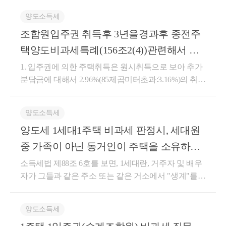
양도소득세
조합원입주권 취득후 3년을경과후 종전주
택양도비과세특례(156조2(4))관련해서 문
의
1. 입주권에 의한 주택취득은 원시취득으로 보아 추가
분담금에 대해서 2.96%(85제곱미터초과:3.16%)의 취득
세를 부담합니다. 2~3. B의 입주시점이 아닌 B주택의
완공일로부터 2년 이내에 A주택을 양도하셔야 합니
양도소득세
다. 재건축 단지내 조합원입주권을 승계취득후 완공된
양도세 1세대1주택 비과세 판정시, 세대원
건축물의 취득시기는 사용검사필증교부일로 보시면
됩니다. 1년이상의 거주기간을 판단할 때 입주일(전입
중 가족이 아닌 동거인이 주택을 소유하고
일)이 거주기간의 기산일이 되는 것입니다. 소득세법
있는 경우에 대해 문의드립니다.
소득세법 제88조 6호를 보면, 1세대란, 거주자 및 배우
시행령 제156조의2(주택과 조합원입주권을 소유한 경
자가 그들과 같은 주소 또는 같은 거소에서 "생계"를
우 1세대1주택의 특례) ④국내에 1주택을 소유한 1세
같이 하는 가족과 함께 구성하는 세대입니다. 이 경우
대가 그 주택(이하 이 항에서 “종전주택”이라 한다)을
가족이란 거주자 및 그 배우자의 직계존비속을 포함할
양도하기 전에 조합원입주권을 취득함으로써 일시적
양도소득세
뿐 아니라, 취학, 질변, 근무, 사업상 일시 퇴거자도 포
으로 1주택과 1조합원입주권을 소유하게 된 경우 종전