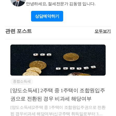
신규주택 완공일부터 2년 이내로 운용하고 있습니다.
안녕하세요, 절세전문가 김동영 입니다.
음 각 목의 어느 하나의 요건을 갖춘 경우로 한정한다.
➋1세대 1주택자가 재건축·재개발 기간 거주할 대체주
(2021.02.17 개정) 가. 혼인한 날 이전에 소유하던 조합
상담
예약하기
택*을 취득한 경우 해당 대체주택을 신규주택 완공일
원입주권(혼인한 날 이전에 최초양도주택을 소유하던
부터 2년 이내 처분 시 양도세 비과세 적용됩니다. * 재
자가 소유하던 조합원입주권을 말한다. 이하 이 항에
건축·재개발 기간 중 1년 이상 거주를 위해 취득한 주
관련 포스트
모두보기
서 "혼인전 조합원입주권"이라 한다)이 최초 조합원입
택 □(개선방안) 일시적 1주택 + 1입주권·분양권에 대한
주권인 경우에는 최초양도주택이 그 재개발사업, 재건
양도세 비과세 특례 처분기한을 신규주택 완공일부터
축사업 또는 소규모재건축사업등의 시행기간 중 거주
2년 이내에서 3년 이내로 연장합니다. ㅇ대체주택 양
하기 위하여 사업시행계획 인가일 이후 취득된 것으로
도세 비과세 특례에 대해서도 대체주택 처분기한을 신
서 취득 후 1년 이상 거주하였을 것(2022.02.15 개정)
규주택 완공일부터 2년 이내에서 3년 이내로 연장합니
나. 혼인전 조합원입주권이 매매 등으로 승계취득된
다. ㅇ이는 최근 주택거래 부진에 따라 실수요자가 종
것인 경우에는 최초양도주택이 혼인전 조합원입주권
전주택 처분이 어려워지고 있는 점을 감안한 조치입니
을 취득하기 전부터 소유하던 것일 것(2005.12.31 신설)
다. □(적용시기) 세제 혜택을 조속히 드리기 위해 일시
종합소득세
다. 혼인한 날 이전에 취득한 분양권으로서 최초양도
적 2주택자에 대한 처분기한 연장과 적용시기를 맞추
주택이 혼인한 날 이전에 분양권을 취득하기 전부터
[양도소득세] 2주택 중 1주택이 조합원입주
어 1.12. 이후 양도하는 분부터 소급 적용할 수 있도록 2
소유하던 것일 것(2021.02.17 신설) 4. 혼인한 날 이전에
권으로 전환된 경우 비과세 해당여부
월 중 소득세법 시행령 개정을 추진하겠습니다. 도움
제1호 나목에 해당하는 자가 소유하던 1조합원입주권
이 되셨길 바랍니다. 감사합니다. * 보다 궁금한 사항
[양도소득세]2주택 중 1주택이 조합원입주권으로 전환
또는 1분양권에 의하여 재개발사업, 재건축사업 또는
이 있으실 경우, 02-6403-9250 또는 cta_moonyh@naver.c
된 경우비과세 해당여부(신규주택 취득일로부터 3년
소규모재건축사업등의 관리처분계획등 또는 사업시