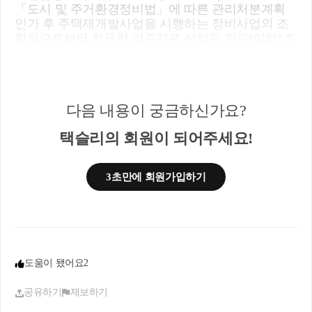
「도시 및 주거환경정비법」에 따른 관리처분계획
인가 후 주택재개발사업을 시행하는 정비사업의 조
합원으로부터 취득한 입주자로 선정된 지위(이하“조
합원입주권”)는 최초 관리처분계획인가가 무효 또는
취소가 되지 않은 상태에서 관리처분계획변경인가
가 있다 하더라도 당초 취득한 조합원입주권의 효력
은 상실되지 아니합니다.
다음 내용이 궁금하신가요?
부동산거래관리 -827, 2010.06.17
택슬리의 회원이 되어주세요!
구「주택건설촉진법」제33조 및 같은 법시행령제32
조에 따라 최초 주택재건축 사업계획승인일(2005.5.3
1.이전)이후에 조합원의 지위를 승계취득한 후 주택
3초만에 회원가입하기
재건축의 시공사가 변경되어 사업계획변경승인을
얻은 경우,「소득세법 시행령」제154조제1항의 주택
보유기간 계산, 같은 법시행령제166제5항의 양도차
익을 산정함에 있어 주택재건축 사업계획승인일은
최초의 사업계획승인일로 하는 것입니다.
도움이 됐어요
2
서면부동산2019-192(2019.06.18)
「도시 및 주거환경정비법」에 의해 조합원이 취득
공유하기
제보하기
한 조합원 입주권을 양도하는 경우 「소득세법 시행