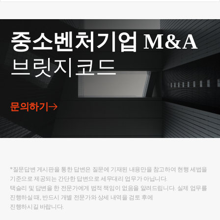
령」제166조에 따른 관리처분계획인가일은 최초 관
리처분계획인가일임
서면4팀 -1864, 2004.11.18
중소벤처기업 M&A
구 주택건설촉진법 제33조 및 동법시행령 제32조의
규정에 의하여 최초 사업계획승인을 받은 후 재건축
브릿지코드
세대수의 일부 증가, 재건축연면적 감소 등의 일부사
항이 변경되어 사업계획변경승인을 얻은 경우, 구 소
득세법시행령(대통령령 제17825호, 2002.12.30. 개정)
제166조 제5항 제1호에서 규정하는 사업계획승인일
문의하기
이란 최초의 사업계획승인일을 의미하는 것입니다.
즉, 무효 또는 취소가 되는 경우가 아니라면 최초 관
리처분계획인가일이 기준이 됩니다.
*질문답변 게시판을 통한 답변은 질문에 기재된 내용만을 참고하여 현행 세법을
2. 최초 관리처분계획인가가 무효 또는 취소 되는 경
기준으로 제공되는 간단한 답변으로 세무대리 업무가 아닙니다.
우
택슬리 및 답변을 한 전문가에게 법적 책임이 없음을 알려드립니다. 실제 업무를
진행하실 때, 반드시 개별 전문가와 상세 내역을 검토 후에
진행하시길 바랍니다.
서면인터넷방문상담4팀-3187 , 2006.09.15
「도시 및 주거환경정비법」에 따른 주택재건축사