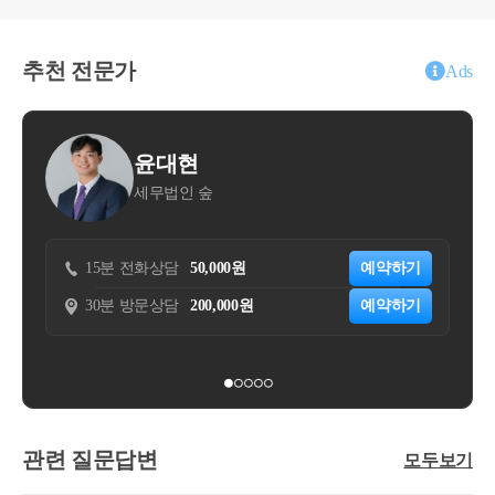
업의 관리처분계획의 인가가 무효로 되고 다시 새로
운 관리처분계획의 인가를 받은 경우 그 새로운 인가
일에 당해 정비사업조합의 조합원이 입주자로 선정
추천 전문가
Ads
된 지위(이하 “입주권”이라 함)를 취득한 것으로 보
는 것이며, 그 새로운 인가일이 2006. 1. 1 이후인 경
우에는 당해 입주권은「소득세법」제89조 제2항 규
정의 “조합원입주권”에 해당하는 것입니다.
윤대현
김동
세무법인 숲
조우세무
즉, 최초 관리처분계획인가가 무효 또는 취소되는 경
우에는 새로운 관리처분계획인가일이 기준이 됩니
다.
5분 전화상담
50,000원
예약하기
15분 전화상담
0분 방문상담
200,000원
예약하기
30분 방문상담
관련 질문답변
모두보기