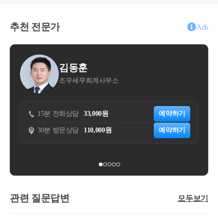
추천 전문가
Ads
김동훈
김주성
조우세무회계사무소
자연세무회
 전화상담
33,000원
예약하기
15분 전화상담
20,0
 방문상담
110,000원
예약하기
30분 방문상담
50,0
관련 질문답변
모두보기