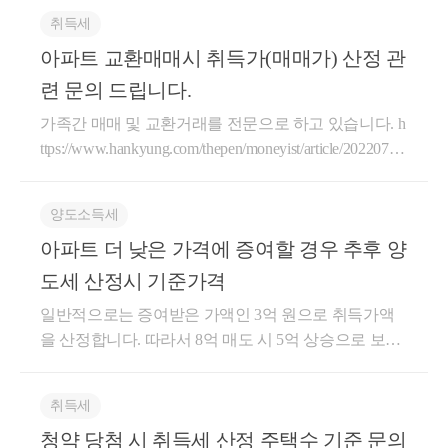
취득세
아파트 교환매매시 취득가(매매가) 산정 관
련 문의 드립니다.
가족간 매매 및 교환거래를 전문으로 하고 있습니다. h
ttps://www.hankyung.com/thepen/moneyist/article/20220719
9647Q https://www.hankyung.com/economy/article/2022062
14596Q https://blog.naver.com/highyes_tax/222817350284
양도소득세
[답변] 1. 세법상 시가로 사용할 수 있는 요건을 충족한
아파트 더 낮은 가격에 증여할 경우 추후 양
가액이 있다면 해당 매매가액을 교환가액으로 설정할
수 있으며, 교환가액 조정 여부는 교환물건의 사실관
도세 산정시 기준가격
계를 파악 후 판단 가능합니다. 2. 높은 금액이 적용 됩
일반적으로는 증여받은 가액인 3억 원으로 취득가액
니다. 3. 정산차액 지급시 6.5억원이 적용됩니다. 교환
을 산정합니다. 따라서 8억 매도 시 5억 상승으로 보는
거래는 물건과 물건을 서로 맞바꾼다는 거래의 특성상
것이 적합합니다. 증여 후 10년 이전이라서 이월과세
부동산거래조사의 대상이 될 위험성이 있으며, 해당
가 적용되더라도 부모님의 취득가액 5억과 증여받은
거래는 교환과 매매가 함께 진행되어야 하는 내용으로
취득세
가액 3억을 비교해서 더 세액이 많은 3억으로 취득가
보다 복잡한 컨설팅에 해당합니다. 교환하는 물건의
청약 당첨 시 취득세 산정 주택수 기준 문의
액이 적용될 것입니다. 세대분리를 하시고 자녀분이