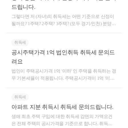
가액 설정과 거래내용의 설정뿐만 아니라, 부동산에
무주택자여서 비과세로 양도하는 것을 제외하고는 증
드립니다.
담보된 채무가 있다면 채무의 승계 여부 및 세법상 적
여의 실익이 없을 것으로 보이네요. 저는 부동산 관련
절성과 인정 여부, 교환 후 양도소득세까지 모두 검토
그렇다면 저 (자녀)의 취득세는 어떤 기준으로 산정이
세법, 경매학원 강의, 양도/상속/증여 등에 대한 내용으
해야 합니다. 따라서 복잡한 계약 과정에 대하여 사후
될까요? 1주택? 2주택? 3주택? (모두 경기/인천) 분양권
로 블로그 운영 중입니다. 블로그 주소는 https://blog.nav
에 예상되는 리스크를 사전에 방지할 수 있는 세무사,
완공시점에 아버지 세대분리하시면 아들과 아버지 별
er.com/cchh19이고, 참고해 보시면 좋을 것 같습니다. 문
감정평가사 등 전문가들과 함께 충분한 검토가 필요합
도세대로 판다하시면됩니다 아들 1주택입니다
의에 도움이 되셨으면 좋겠습니다. 감사합니다.
취득세
니다. 가족간 교환거래에 대해서 안전하게 진행해드리
고 있으며, 등기부터 신고까지 모든 절차를 함께 진행
공시주택가격 1억 법인취득 취득세 문의드
해드리고 있습니다. 상담을 통하여 해당 내용에 대해
려요
안전하고 최대한 절세되는 방안으로 진행 도와드리고
법인이 주택공시가격 1억 '이하' 인 주택을 취득하는 경
있습니다. 감사합니다.
우 기본세율이 적용됩니다. 주택공시가격이 1억 '이
하'라 하더라도, 지분으로 취득하는 경우, 정비구역지
정여부, 사업시행 구역등은 중과 될 수 있으니 참고하
취득세
시면 좋을것 같습니다.
아파트 지분 취득시 취득세 문의드립니다.
생애 최초 주택 구입에 대한 취득세 감면의 가액요건
은 전체 주택의 공시가격을 기준으로 합니다. 취득하