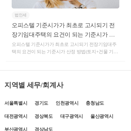
세, 증여세별로 세액 계산시 부동산 가액을 적용하는
목 ] 1주택과 2조합원입주권을 보유한 1세대가 1조합
기준에 차이가 있는데 이를 정리하면 아래와 같습니
원입주권을 양도한 후 1주택을 양도하는 경우 1세대1
법인세
다.기준이 되는 적용금액에 대해서 항목별로 살펴보겠
주택 특례에 따른 보유기간 기산일[ 요 지 ]1주택과 2조
습니다.실거래가는 실제 매매가격으로 양도세와 매매
오피스텔 기준시가가 최초로 고시되기 전
합원입주권을 소유하다가 C조합원입주권을 먼저 양
로 인한 취득세에 해당합니다2006년에 부동산 실거래
도하여 과세된 후, A주택을 ｢소득세법 시행령｣ 제156
장기임대주택의 요건이 되는 기준시가 산
가 신고가 도입된 이후, 계약 체결일로부터 30일이내
조2제4항 각 호의 요건을 모두 갖추어 양도하는 경우 1
정 방법
오피스텔 기준시가가 최초로 고시되기 전장기임대주
에 실거래가 신고를 해야합니다. 예전에는 60일이었으
세대1주택으로 보아 같은 영 제154조제1항을 적용하
택의 요건이 되는 기준시가 산정 방법(토지+건물 기준
나, 20.2.20일 개정 시행으로 현재는 30일로 단축되었습
는 것이며, 이 경우 같은 항에 따른 보유기간은 C조합
시가 합계로 판단함)사전-2025-법규재산-0053 [법규과-
니다.부동산 거래신고 등에 관한 법률제3조(부동산 거
원입주권을 양도한 날부터 기산하는 것임또는입주권
804]생산일자 : 2025.04.17.요 지오피스텔을 주택으로
래의 신고)① 거래당사자는 다음 각 호의 어느 하나에
취득일로부터 3년 이후에 양도할 경우, 주택완공일로
임대 개시하는 날 당시 ｢소득세법｣ 제99조제1항제1호
해당하는 계약을 체결한 경우 그 실제 거래가격 등 대
부터 3년 이내에 세대원 전원이 신규주택으로 전입하
다목에 따라 고시된 오피스텔 기준시가가 없는 경우에
통령령으로 정하는 사항을 거래계약의 체결일부터 30
셔서 1년이상 거주하시고, 주택완공일로부터 3년 이내
지역별 세무/회계사
는 같은 호 가목의 가액과 나목의 가액의 합계액을 기
일 이내에 그 권리의 대상인 부동산등(권리에 관한 계
에 종전주택을 양도하시면 1세대 1주택 양도세 비과세
준으로 기준시가를 계산하는 것임답변내용귀 사전답
약의 경우에는 그 권리의 대상인 부동산을 말한다)의
를 적용받을 수 있습니다.★1주택과 1입주권(분양권)
변 신청의 사실관계와 같이, ｢소득세법 시행령｣ 제167
서울특별시
경기도
인천광역시
충청남도
소재지를 관할하는 시장ㆍ군수 또는 구청장(이하 “신
을 보유한 상태에서, 기존 1주택의 양도세 비과세 요건
의3제1항제2호가목에 따른 장기임대주택 해당 여부를
고관청”이라 한다)에게 공동으로 신고하여야 한다. 다
은 아래와 같습니다.1. 분양권 (입주권) 취득일로부터 3
대전광역시
경상북도
대구광역시
울산광역시
판단하는 경우로서, 오피스텔을 주택으로 임대 개시하
만, 거래당사자 중 일방이 국가, 지방자치단체, 대통령
년 이내 종전주택 양도하는 경우a. 종전주택을 취득한
는 날 당시 ｢소득세법｣ 제99조제1항제1호다목에 따라
령으로 정하는 자의 경우(이하 “국가등”이라 한다)에
날부터 1년 이상 지난 후 분양권(조합원입주권) 취득b.
부산광역시
경상남도