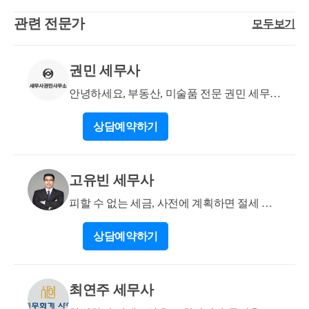
시려는 주택의 전체 공시가격이 1.5억초과~3억(수도권
관련 전문가
모두보기
은 4억)이하일 경우에 취득세 50% 감면이 적용되며 1.5
억 이하인 경우 100% 감면이 적용됩니다. 따라서 취득
하시려는 주택의 공시가격이 11억원이므로 취득세 감
권민 세무사
면은 불가능합니다. 생애 최초 주택 구입에 대한 취득
세 감면 요건은 대략적으로 다음과 같습니다. - 대상 :
안녕하세요, 부동산, 미술품 전문 권민 세무사
생애 최초 주택을 구입하는 세대의 세대원 - 감면 : 취
입니다.
상담
예약하기
득가액 1.5억 이하 취득세 면제, 취득가액1.5억 초과 ~
3억원(수도권 4억원) 이하 50%감면 - 소득기준 : 세대
합산 7천만원 이하 도움이 되셨길 바랍니다. 감사합니
고유빈 세무사
다.
피할 수 없는 세금, 사전에 계획하면 절세 가
능합니다.
상담
예약하기
최연주 세무사