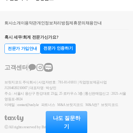
고시된 오피스텔 기준시가가 없는 경우에는 같은 호
는 국가등이 신고를 하여야 한다.양도세는 현재는 실
분양권(조합원입주권)을 취득한 날부터 3년 이내 종전
가목의가액과 나목의 가액의 합계액을 기준으로 기준
거래가액으로 양도차익을 계산함이 당연한 것으로 여
주택 양도c. 종전주택은 1세대 1주택 비과세 요건(2년
시가 6억원(수도권 밖의 지역인 경우에는 3억원) 이하
겨지나, 2007년 이전에는 양도세 계산시 실거래가액이
보유 및 거주 등)을 충족할 것2. 분양권(입주권) 취득일
회사소개
여부를 판단하는 것입니다.상세내용1. 사실관계○’18.0
이용약관
개인정보처리방침
제휴문의
채용안내
아닌 기준시가를 적용하였습니다.취득세는 부동산 실
로부터 3년이 지난 후 종전주택을 양도하는 경우a. 종
3.09. A주택 취득(거주주택)○’18.03.29. B오피스텔 분양
거래가 신고대상인 경우는 사실상의 취득가액인 실거
전주택을 취득한 날부터 1년 이상 지난 후 분양권(조합
혹시 세무/회계 전문가신가요?
계약 및 임대사업자 등록* *소득법§168에 따른 사업자
래가를 기준으로 세금을 계산합니다. 여기서 증여, 상
원입주권)취득b. 재개발·재건축 주택이 완성된 후 3년
등록 및 민특법§5에 따른 임대사업자등록○’20.12.07. B
속의 경우에는 시가표준액이 됩니다.지방세법제10조
이내 재개발·재건축주택으로 세대전원이 이사하여 1
전문가 인증하기
전문가 가입안내
오피스텔 준공○’20.12.17. B오피스텔 임대개시 *임대
(과세표준)② 제1항에 따른 취득 당시의 가액은 취득자
년이상 계속 거주할 것c. 재개발·재건축주택이 완성되
개시일 당시 소득법§99①(1)다목에 따라 고시된 가액
가 신고한 가액으로 한다. 다만, 신고 또는 신고가액의
기 전 또는 완성된 후 3년 이내에 종전주택 양도d. 종전
고객센터
은 없음○’24.12.16. B오피스텔 단기임대사업자 자동말
표시가 없거나 그 신고가액이 제4조에서 정하는 시가
주택은 1세대 1주택 비과세 요건(2년 이상 보유 및 거
소○’24.12.30. A주택 양도(2년 이상 거주) *B오피스텔
표준액보다 적을 때에는 그 시가표준액으로 한다.⑤
주 등)을 충족할 것도움이 되셨길 바랍니다. 감사합니
브릿지코드 주식회사 | 사업자번호 : 781-81-01811 | 직업정보제공사업
임대개시일 당시 기준시가 6억원 요건 외 소득령§155
다음 각 호의 취득(증여ㆍ기부, 그 밖의 무상취득및
다.
J1204020210007 | 대표자명 : 박상민
⑳ 거주주택 요건 모두 충족한 것으로 전제2. 질의내용
「소득세법」 제101조제1항 또는 「법인세법」 제52
주소 : 서울시 용산구 한강대로 23길, 25 로카우스 3층 | 통신판매업신고 : 2021-서울
○신축 오피스텔을 주택으로 임대 개시하는 날 당시 오
조제1항에 따른 거래로 인한 취득은제외한다)에 대하
영등포-0924
피스텔의 토지와 건물에 대해 국세청장이 일괄 산정하
이메일 : contact@taxly.kr
파트너스
M&A 브릿지코드
M&A란?
브릿지코드
여는 제2항 단서 및 제3항 후단에도 불구하고 사실상
여 고시한 기준시가(소득법§99①(1)다목)가 없는 경우
의 취득가격또는 연부금액을 과세표준으로 한다. &lt;
나도 질문하
-소득령§167의3①(2) 장기임대주택 요건 기준이 되는
개정 2015. 7. 24., 2016. 1. 19.&gt;1. 국가, 지방자치단체
기
Ⓒ All rights reserved by BridgeCode.
기준시가 산정 방법3. 관련법령□소득세법(2020.1.1. 법
또는 지방자치단체조합으로부터의 취득2. 외국으로부