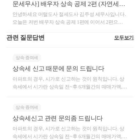
재산을 상속받지 않아도 가능합니다-상속인이 상속포
문세무사] 배우자 상속 공제 2편 (자연세무
속인이 아닌 배우자에게 5년 이내에 증여한 것은 상속
기를 한 경우에도 장애인공제는 가능합니다. [상증통2
회계컨설팅)
안녕하세요 머털도사 절세도사 김주성 세무사입니다.
재산에 합산되어 과세 되며 배우자 공제는 적용하지
0-18···1②]④ 장애인증명서등을 납세지 관할세무서에
오늘은 저번 배우자 상속 공제 1편에 이어서 2편으로
않습니다. [서울행법2011구합 563, 2010.10.28]-상속개
제출 해야합니다-국가유공자 등 예우 및 지원에 관한
배우자 상속 공제의 구체적 계산 방법에 대해서 설명
시일 당일이나 상속개시일전에 이혼조정이 성립된 경
법률에 따른 상이자의 증명을 받은 사람 또는 장애인
관련 질문답변
모두보기
드리겠습니다.배우자 상속 공제 계산 산식은?배우자
우 배우자 상속 공제를 배제합니다.[재산2013-228,201
복지법에 따른 장애인 등록증을 교부받은 사람인 경우
상속 공제 = MAX[MIN(①, ②), 5억 원]①배우자가 실
3.09.11]-사실혼 관계에 있는 자가 민법상 혼인이 아닌
에는 해당 증명서 또는 등록증으로 장애인 증명서를
제 상속받은 금액② 배우자 상속 공제 한도 금액 = min
데 주민등록상 처로 등록되어 있더라도 가족관계등록
갈음 할수 있습니다.★상속개시일 현재 장애자로 확인
상속∙증여세
[㈎, ㈏]㈎ =(법정상속인에게 귀속되는 상속재산가액
법에 따라 혼인신고를 함으로써 혼인관계가 성립한 것
되는 상속인에 대해서는 상속세 신고기한을 경과하여
상속세 신고 때문에 문의 드립니다
(주 1)*민법상 배우자의 법정상속 비율(주 2)) - 배우자
이 아니면 배우자 공제를 받을 수 없습니다.[조심 2008
장애자 증명서를 제출하더라도 상속공제가 가능합니
가 당초 증여받은 사전증여재산의 증여세 과세표준㈏
중 3100,2009.04.17]③ 상속개시일 현재 배우자가 생존
아파트의 경우, 시가로 신고하는 것이 원칙입니다. 상
다. ★[ 상속46014-274,2002,10.18]★ 장애인공제는 배
30억 원-(주 1)① 배우자가 실제 상속받은 금액이란 법
해 있어야 합니다.- 부부가 동시에 사망했다면(민법상
속세에서 시가란 상속일 전~후 6개월간의 매매가액,
우자공제,자녀공제,미성년자공제,연로자공제와 중복
정상속인에게 귀속되는 상속재산가액 =(본래·간주·추
동일위난의 사망) 남편과 아내의 상속재산에 대해서
감정가액을 의미합니다. 시가가 없을 경우에만 공시가
해서 적용 가능합니다.장애인의 범위는 ?소령 제107조
정 상속재산)+(10년 내 상속인에게 증여한 재산) - (공
각각 과세하고, 배우자 상속 공제는 적용하지 않습니
격으로 신고합니다. 상속인으로서 자녀만 있을 경우 5
【장애인의 범위】①법 제51조 제1항 제2호에 따른 장
상속∙증여세
과금·채무) - (상속인이 아닌 수유자가 유증 등을 받은
다. [상증통 13-0...2]- 부부가 동시사망이 아닌 순차 사
억원의 일괄공제를 적용받을 수 있습니다. 또한, 피상
애인은 다음 각 호의 어느 하나에 해당하는 자로 한다.
재산) - (비과세 ·과세가액불산입재산)을 의미합니다.-
망시 순차 사망의 명백한 반증이 있는 경우 나중에 사
상속세신고 관련 문의좀 드립니다
속인과 10년 이상 거주하셨고 무주택자라면 동거주택
(2018.2.13. 개정)-장애인 복지법 32조에 따라 등록한 장
(주 2)상속 포기자가 있는 경우 상속포기하지 않은 것
망한 배우자는 먼저 사망한 배우자의 상속이 되어 배
동거주택 
상속공제 최대 6억을 공제받을 수 있습니다. 일괄공제
애인으로서 장애인 복지법 시행령 별표 1(장애인의 종
아파트의 경우, 시가로 신고하는 것이 원칙입니다. 상
을 가정하여 계산한 배우자의 법정상속분을 의미합니
우자 상속 공제를 적용받을 수 있습니다. 그리고 나중
5억 + 금융재산공제 2,000만원 + 장례비공제 최소 500
류및 기준)의 지체 장애인,뇌병변 장애인,시각 장애인,
속세에서 시가란 상속일 전~후 6개월간의 매매가액,
다.배우자가 실제 상속받은 금액이란?★ 배우자가 실