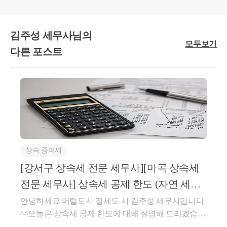
김주성 세무사님의
① 피상속인은 상속개시일 현재 거주자
모두보기
다른 포스트
- 비거주자의 경우는 동거주택상속공제가 안됩니다 
② 피상속인과 상속인이 상속개시일로부
에서 동거할 것 
 -
 동거 기간은 주민등록상 기준이 아니라 실제 거주했는지로 
상속∙증여세
- 동거 기간은 중간에 중단되어서는 안되고 연속해서 10년 이상 동거
→
 중단된 기간 제외하고 동거한 기간 만 통산해서 10년 이상 
[강서구 상속세 전문 세무사][마곡 상속세
 피상속인과 상속인이 다음 사유에 해당하여 동거하지 못한 경우에는 계
→
전문 세무사] 상속세 공제 한도 (자연 세무
회계컨설팅)
안녕하세요 머털도사 절세도 사 김주성 세무사입니다
[상증법 시행령 제20조의 2 ②]
법 제23조의 2 제2항
에서 "대통령령으로 정하는 사유"란 다음 각 호의 어느 하
^^오늘은 상속세 공제 한도에 대해 설명해 드리겠습니
1. 징 집
다상속 공제 한도란?-상속인들이 상속받은 재산가액