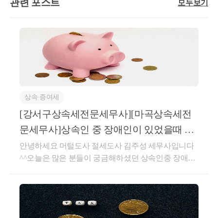
정확하게 상담해 드리겠습니다.https://naver.me/xqf2QC
관련 포스트
모두보기
축)과세표준·2022.12.31 이전 관리처분계획 인가:분담
6. 1주택을 보유하고 1세대를 구성하는 자가 상속개시일 이전에 60세 
oi양도세 상속세 증여세 상담 : 네이버 엑스퍼트엑스퍼
경우. 다만, 세대를 합친 날부터 5년 이내에 피상속인 외의 자가 보유한 주택을
금·2023.01.01 이후 관리처분계획 인가:건축비 상당액
트: 양도세, 상속세,증여세, 취득세 ,종합부동산세, 재
7. 피상속인이 상속개시일 이전에 1주택을 소유한 자와 혼인함으로써 일시
(주 1)건축비 상당액(주 1)취득세율2.8%(원시취득)(주
산세, 법인세, 종합소득세,부가가치세등에 대해서 문
자가 소유한 주택을 양도한 경우만 해당한다. (2012.2.2. 신설)
1) 건축비 상당액 :총공사 원가*(조합원 소유 개별 주택
의해주시면 신속,정확하게 친절히 설명해드리겠습니
8. 피상속인 또는 상속인이 피상속인의 사망 전에 발생된 제3자로부터의 
연면적/건축물 연면적)▶정비구역 지정 고시일 이전부
다.naver.mehttps://open.kakao.com/o/gL55goKd자연세무
는 상속인이 해당 주택의 공동소유자 중 가장 큰 상속지분을 소유한 경우(상
터 부동산을 소유하고 있던 온 조합원이 재개발 사업
회계 컨설팅 양도/상속/ 증여 상담방자연세무회계컨설
목의 순서에 따라 해당 각 목에 해당하는 사람이 가장 큰 상속지분을 소유한 것으
의 시행으로 주택을 취득하여 1가구 1주택에 해당하면
팅 김주성세무사 양도/상속/증여 상담방open.kakao.com
가. 해당 주택에 거주하는 자
다음과 같이 감면이 가능합니다. [재건축의 경우가 아
저작자 명시 필수 영리적 사용 불가 내용 변경 불가태
상속∙증여세
나. 최연장자
님]구분2019.12.31 이전 사업시행 인가2020.01.01 이후
그#강서구양도세전문세무사#마곡양도세전문세무사#
[강서구상속세전문세무사][마곡상속세전
사업시행 인가감면 대상정비구역 지정 고시일 이전 부
강서구상속세전문세무사#강서구증여세전문세무사#
④ 상속인이 무주택자이거나  피상속인
문세무사]상속인 중 장애인이 있었을때 상
동산 소유자감면요건85 제곱미터 이하 주택1가구 1주
마곡상속세전문세무사#마곡증여세전문세무사#강남
서 피상속인과 동거한 상속인이 주택을
속공제 (자연세무회계컨설팅)
택(일시적 2주택 포함)감면율100% 감면전용 60제곱미
안녕하세요 머털도사 절세도사 김주성 세무사입니다
상속세전문세무사#강남양도세전문세무사#강남증여
터 이하:75% 감면전용 60제곱미터 ~85제곱미터이하:5
^^오늘은 많은 분들이 궁금해하셨던 상속인중 장애인
세전문세무사#김포일산부천상속세전문세무사#토지
(상증법 23의 2  ① 3호)
0%감면이상입니다!취득세 양도세 상속세 증여세 관련
이 있었을때 장애인공제에 대해 설명드리겠습니다.장
거래허가구역서울지정#토지거래허가구영증여상속일
문의사항이나 신고업무 의뢰에 관련해서 궁금하신 것
애인 공제란?▶장애인공제는상속개시일 현재 상속인
때#분양권토지거래허가구역
⭐️동거주택 상속공제는 신고시 신청해야 하나, 신청을 하지 
은 아래의 네이버 엑스퍼트를 이용해서 상담 주시면
및 동거가족 중장애인에 대해서 1천만원에 상속 개시
친절, 신속, 정확하게 상담해 드리겠습니다.https://naver.
일 현재 성별·연령별기대여명의 연수(1년미만의 기간
me/xqf2QCoi양도세 상속세 증여세 상담 : 네이버 엑스