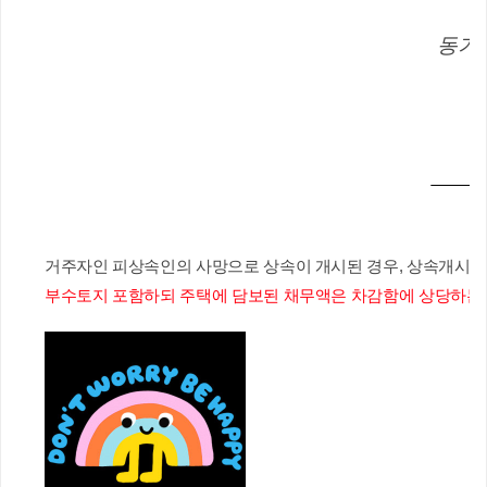
 동거
거주자인 피상속인의 사망으로 상속이 개시된 경우, 상속개시일 
부수토지 포함하되 주택에 담보된 채무액은 차감함에 상당하는 