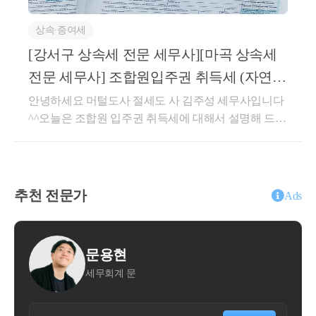
과-180,2019.02.20)
모(선순위 상속인)가 상속을 포기하여 다른 자녀(형제
리처분계획 인가를 받은 입주권 거래는 종전 부동산이
자매, 후순위)가 상속받는 경우, 후순위에게 넘어간 재
상속∙증여세
멸실되어 있는지와 무관하게 토지 거래 허가 대상입니
- 2016.01.01 이후 상속받는 동거주택은
 동거 기간 계산 시  
산 전액이 한도에서 차 감 됩니다.--&gt;세금폭탄 가능
다.-분양권의 경우에는 최초 분양받은 것은 허가대상
[강서구 상속세 전문 세무사][마곡 상속세
성 있음![주 3]·창업 자금에대한 증여세 과세특례와 가
- 피상속인의 실종선고로 상속이 개시되는 경우 
실종은 동거 기
이 아니나, 분양받고 나서 제3자에게 분양권을 전매하
업승계에 대한 증여세 과세특례를 적용받은 사전증여
전문 세무사] 조합원입주권 취득세 (자연
(재산-2305,2020.10.15)
는 경우에는 허가 대상입니다.-토지 거래 허가는 유상
재산가 액은 상속 공제 한도액 계산 시 상속세 과세가
세무회계컨설팅)
안녕하세요 머털도사 절세도 사 김주성 세무사입니다
거래일 때만 적용합니다. 즉, 증여나 상속의 경우에는
액에 가산한 증여재산가액으로 보지 않습니다. ·만약,
- 공제 대상 상속인은 직계비속 및
 대습상속에 따라 상속인이 된
^^오늘은 조합원 입주권 취득세에 대해서 설명해 드리
허가대상이 아니며, 유상거래 성격이 있는 부담부증
상속재산이 모두 사전증여재산으로 구성되어 있다면
겠습니다.조합원 입주권이란?-조합원 입주권이란도시
손자의 경우에는 해당되지 않습니다
(서면 2019-804,2020.07.30)
여, 저가양도, 순수 양도, 부동산 교환 등은 허가대상에
상속 공제는 0원이 되어 세금폭탄이 되므로 주의하셔
정비법에 따른 재건축 사업 또는 재개발사업 및 소규
해당합니다.토지거래허가구역 지정에 따른 효과는?조
야 합니다.★상속 공제 한도액 적용 착오 신고 시에는
- 하나의 주택에서 10년 이상 계속하여 동거한 사실이 있어야 합
모 주택정비법에 따른 소규모 재건축 사업 등으로인하
정 대상 지역투기과열지구대출·주택 담보대출 ltv 무주
과소신고가산세는 부과되지 않으며, 납부불성실 가산
→
 여러 주택에서 동거한 기간을 합산해서 10년 이상이면 되는 
여 취득한 입주자로 선정된 지위를 의미합니다.-입주
택 40%, 유주택 0%, 대출한도 6억 원 이하☞15억 원 이
추천 전문가
세만 적용됩니다★상속 공제 종합한도 적용 대상 상속
Ads
자로 선정된 지위란정비 사업조합의 조합원으로서 취
→
 2011.01.01 이후에는 하나의 주택에서 10년 이상 동거
하 주택은 6억 원 이하/ 15억 원~25억 원 이하 주택은 4
공제는?▶ 아래의 상속 공제는 상속 공제의 종합한도
득한 지위(월 조합원의 지위, 종전 주택 시절부터 소유
거주택 상속공제가 가능합니다. 
억 원 이하/ 25억 초과 주택은 2억 원 이하 (단 이주되
에 포함됩니다. 다만 감정평가수수료는 상속 공제의
하고 있던 자) 뿐만 아니라 온 조합원으로부터 취득한
대출은 현행 동일한 6억 원)·전세 대출: 1주택자 대출한
종합 한도 적용 대상이 아닙니다. 5백만 원 범위 내에
윤대현
-
 상속인이 상속개시일 당시 피상속인과 같은 주택에서 주거를 
지위(승계조합원의 지위, 온 조합원에게서 매매 등으
도 2억 원, 전세 대출 보증비율 80%, 조건부 전세 대출
서 공제가 가능합니다.①기초 공제②가업 상속 공제③
세무법인 숲
로 취득한 자)를포함합니다.-조합원입주권을 취득하면
→ 이 경우, 
상속주택에서 피상속인과 상속인이 같이 거주하고 있
금지·신용대출: 1억 원 초과 보유 차주는 1년간 규제지
영농 상속 공제④배우자 상속 공제⑤ 그 밖의 인적공
조합원 입주권(부동산을 취득할 수 있는 권리)을 취득
인이 
역 내 주택 구입 제한됨·스트레스 금리 하향 조정 : 수
제⑥일괄 공제⑦금융 재산상속 공제⑧재해 손실 공제
한 시점과 해당 조합원입주권에 의해주택이 완공된 시
도권·규제지역 내 주 담대 스트레스 금리 하한 3%로 상
함께 거주하고 있으면 공제 가능합니다. (상속증여-15,2013.0327