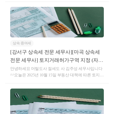
2. 취학, 근무상 형편 또는 질병 요양의 사유로서 
기획 재정부령으로 정하
을 초과하여 상속재산에 합산된 사전증여까지 상속 공
3. 제1호 및 제2호와 비슷한 사유로서 기획 재정부령으로 정하는 사유
제가 되지 않게끔 하기 위해서 상속 공제 한도가 존재
상증법 시행규칙 제9조의 2【동거주택 인정범위】
합니다.-상속세 과세가액에서 다음의 어느 하나에 해
영 제20조의 2 제2항 제2호
에서 "기획 재정부령으로 정하는 사유"란 다음 각 
당하는 가액을 뺀 금액을 한도로 합니다. [상증법 24]다
1. 「초·중등교육법」에 따른 학교(유치원·초등학교 및 중학교는 제외한
만, ③은 상속세 과세가액이 5억 원을 초과하는 경우에
2. 직장의 변경이나 전근 등 근무상의 형편
만 적용합니다.① 선순위 상속인이 아닌 자에게유증등
3. 1년 이상의 치료나 요양이 필요한 질병의 치료 또는 요양
상속∙증여세
을 한 재산의 가액 [주 1]②선순위 상속인의상속포기로
그다음 순위의 상속인이 상속받은 재산의 가액 [주 2]
[강서구 상속세 전문 세무사][마곡 상속세
③상속세 과세가액에서 가산한증여재산가액(증여재
전문 세무사] 토지거래허가구역 지정 (자연
산공제, 혼인 및 출산 증여재산공제, 재해손실공제에
세무회계컨설팅)
안녕하세요 머털도사 절세도 사 김주성 세무사입니다
따라 공제받은 금액이 있다면 그 증여재산가액에서 그
^^오늘은 2025년 10월 15일 부동산 대책에 따른 토지거
공제받은 금액을 뺀 가액을 말합니다 .)[주 3][주 1] ·할
래허가구역에 설명해 드리겠습니다.토지거래허가구
머니가 손자에게 유언을 통해서 상속해 주겠다고 하는
역 지정된 지역과 대상 물건은?-이번 부동산 대책에 따
경우 ·유증 받은 재산을 상속세 신고기한 이내에 반환
른 국토교통부 공고 -제2025-1219호 아래와 같습니다-
하는 경우에는 상속 공제 한도 적용 대상이 아닙니다.
토지 거래 허가를 받아야 하는 대상은 아파트는 전부
[서면-상속증여-0426,2019.05.31][주 2]·자녀가부모보다
이며, 연립주택이나 다세대주택은 해당 단지에 아파트
- 피상속인의 상속주택 보유기간이 10년 미만이어도 됩니다 즉
먼저 사망했을 때(자녀가 배우자 및 직계비속 없음), 부
기 1채 이상 있는 경우에만 허가 대상입니다.-또한 관