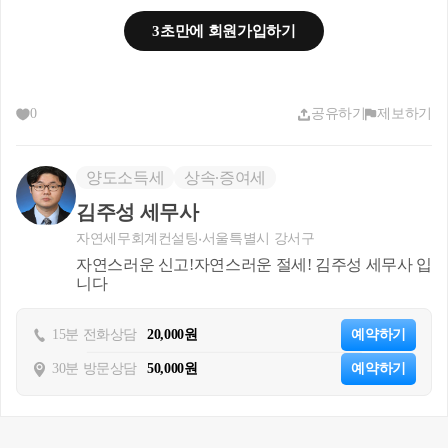
3초만에 회원가입하기
0
공유하기
제보하기
양도소득세
상속∙증여세
김주성 세무사
자연세무회계컨설팅
서울특별시 강서구
자연스러운 신고!자연스러운 절세! 김주성 세무사 입
니다
동거주
15분 전화상담
20,000원
예약하기
30분 방문상담
50,000원
예약하기