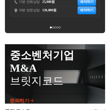
⑨동거주택상속공제이상입니다!취득세 양도세 상속
예약하기
15분 전화상담
50,000원
점에서 가각 취득세를 납부하시면 됩니다.구분조합원
향 조정·전세 대출 DSR 적용: 1주택자 수도권·규제지
세 증여세 관련 문의사항이나 신고업무 의뢰에 관련해
예약하기
30분 방문상담
200,000원
입주권 취득 시점주택 완공 시점과세대상토지(건물은
역 전세 대출 이자 상환분을 DSR에 반영세제·다주택
서 궁금하신 것은 아래의 네이버 엑스퍼트를 이용해서
③ 피상속인은 10년 이상 1세대 1주택
헐고 없으므로 과세대상 아님)주택(건물분)취득세율
자 취득세 중과(2주택 8%, 3주택 12%)·다주택자 양도
상담 주시면 친절, 신속, 정확하게 상담해 드리겠습니
4%(유상취득)2.8%(원시 취득세율)조합원 입주권 취득
소득세 중과 및 장기보유특별공제 전면 배제(한시 유
다.https://naver.me/xqf2QCoi양도세 상속세 증여세 상담 :
→ 피상속인과 상속인이 
동거주택 판정 기간에 계속하여 1세대를
시점에 납부해야 할 취득세는?-조합원입주권을 취득
예 중입니다 2025.05.09까지)·양도세 1세대 1주택 비과
네이버 엑스퍼트엑스퍼트: 양도세, 상속세,증여세, 취
→
 동거주택 판정 기간 중 무주택인 기간이 있는 경우 해당 기간
할 때 취득일 현재 주택이 멸실 되지 않았다면 주택에
세 찬 전시 조정 대상 지역이면 2년 이상 거주해야 합
득세 ,종합부동산세, 재산세, 법인세, 종합소득세,부가
20의2 ①)
대한 취득세를 납부하시면 되고, 주택이 멸실되어 토
니다.전매·수도권 3년, 지방 1년 전매 제한청약·재당첨
가치세등에 대해서 문의해주시면 신속,정확하게 친절
지밖에 없다면 토지에 대한 취득세를 납부하시면 됩니
제한 7년·재당첨 제한 10년·2년 이상 지역 거주자 우선
히 설명해드리겠습니다.naver.mehttps://open.kakao.com/
→1세대가 아래의 하나에 해당하면 1세대 2주택 이상 소유해도 
중소벤처기업
다.-양도세처럼 관리처분 인가 일을 기준으로 주택과
공급·민역 주택 가점제 적용 비율 차등 적용정비 사업·
o/gL55goKd자연세무회계 컨설팅 양도/상속/ 증여 상담
상증령 제20조의 2【동거주택 인정의 범위】
조합원입주권을 구분하는 것이 아니라 주택의 멸실일
재건축 조합원당 주택 공급수 1주택으로 제한·재건축·
방자연세무회계컨설팅 김주성세무사 양도/상속/증여
M&A
① 
법 제23조의 2 제1항 제2호
에서 "대통령령으로 정하는 1세대 1주택"
기준으로 구분합니다.구분주택이 멸실되지 않은 경우
재개발 조합원 지위 양도 제한기타·자금조달 계획서
상담방open.kakao.com저작자 명시 필수 영리적 사용 불
따른 고가주택을 포함한다)을 소유한 경우를 말한다. 이 경우 1세대가 다
주택이 멸실된 경우취득 대상주택(종전 주택)토지(조
및 입주계획 신고의무 있음·자금조달 계획서 및 입주
가 내용 변경 불가태그#강서구상속세전문세무사#마
것으로 본다. (2017.2.7. 개정)
브릿지코드
합원입주권)취득 원인유상취득유상취득취득세율기본
계획 신고의무 있음 추가로 증빙자료(차용증 등) 제출
곡상속세전문세무사#상속세전문세무사#강남상속세
1. 피상속인이 다른 주택을 취득(자기가 건설하여 취득한 경우를 포함한다)
세율:1%~3%중과세율:8%,12%4%조합원 입주권으로
의무 있음자주 묻는 질문은 ?(국토부 공지사항 발췌)이
전문세무사#강서구양도세전문세무사#마곡양도세전
전의 주택을 양도하고 이사하는 경우만 해당한다.
주택 완공 시 납부해할 취득세는?▶주택 완공 시에 유
상입니다!취득세 양도세 상속세 증여세 관련 문의사항
문세무사#강서구증여세전문세무사#마곡증여세전문
2. 상속인이 상속개시일 이전에 1주택을 소유한 자와 혼인한 경우. 다만
상 취득세율이 아니라 원시 취득세율로 한 번 더 아래
이나 신고업무 의뢰에 관련해서 궁금하신 것은 아래의
3. 피상속인이
「문화유산의 보존 및 활용에 
관한 법률」 제53조 제1항에 
세무사#부천김포일산상속세전문세무사 태그수정
문의하기
와 같이 납부해야 합니다.구분재개발 사업재건축 사업
네이버 엑스퍼트를 이용해서 상담 주시면 친절, 신속,
4. 피상속인이
「소득세법 시행령」제155조 제7항 제2호
에 따른 이농주택
취득 시점신축주택 사용승인일취득 원인원시취득(신
5. 피상속인이
「소득세법 시행령」제155조 제7항 제3호
에 따른 귀농주택