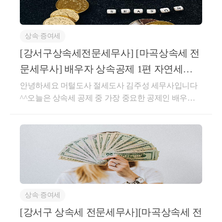
은 1년)를 곱하여 계산한 금액을 공제한는 것을 말합니
퍼트엑스퍼트: 양도세, 상속세,증여세, 취득세 ,종합부
다 [상증법20①4호]▶상속인인 연로자가상속을 포기
동산세, 재산세, 법인세, 종합소득세,부가가치세등에
한 경우에도장애인인 경우 장애인 공제 대상이 됩니다
대해서 문의해주시면 신속,정확하게 친절히 설명해드
상속∙증여세
[상증통 20-18 ···1②] 장애인공제=1천만원 *기대여명
리겠습니다.naver.mehttps://open.kakao.com/o/gL55goKd
의 연수장애인공제 요건은?① 상속개시일 현재 상속
[강서구상속세전문세무사] [마곡상속세 전
자연세무회계 컨설팅 양도/상속/ 증여 상담방자연세무
인및 동거가족에 해당할것-상속개시일현재 상속인및
문세무사] 배우자 상속공제 1편 자연세무
회계컨설팅 김주성세무사 양도/상속/증여 상담방open.
동거가족(피상속인의 재산으로 생계를 유지하는 직계
회계컨설팅
안녕하세요 머털도사 절세도사 김주성 세무사입니다
kakao.com
존비속(배우자의 직계존비속 포함)및 형제자매를 말
^^오늘은 상속세 공제 중 가장 중요한 공제인 배우자
함)중에 장애인이 있는 경우에 장애인 공제 대상이 됩
공제에 대해서 설명해 드리겠습니다.배우자 공제는 설
니다. [상증령 18 ①]-상속개시 당시 상속인이 장애인
명할 것이 많아서 1편, 2편으로 나누어서 설명드리겠
복지법 2조에 따른 장애인에 해당하는 경우로서, 상속
습니다.배우자 상속공제 요건은?① 피상속인은 상속
개시일 이후에 해당 상속인이 같은법 32조 1항에 따라
개시일 현재 거주자 이어야 합니다.-비거주자의 사망
등록하고,이에 따라 상속세 신고를 한 경우 장애인 공
시에는 배우자 상속공제를 적용받지 못합니다.[심사20
제가 가능 합니다. [재산 -0978,2020.12.08]② 상속인이
00-0025,2000.06.09]② 민법상 혼인관계에 있는 배우자
아닌 동거가족의 경우 피상속인이 사실상 부양하고 있
이어야 합니다.- 사실혼의 경우 배우자 공제가 안됩니
던 장애인일것[상증통 20-18 ···1①]-상속개시일 당시에
상속∙증여세
다.-증여 당시에는배우자이나 상속 당시 배우자가 아
사실상 동거하지 않거나 사실상 부양하지 않았다면 장
닌 경우 배우자 공제가 적용되지 않습니다.➡️ 상속개
[강서구 상속세 전문세무사][마곡상속세 전
애인공제를 받을수 없습니다.③ 해당 장애인이 실제
시일인 기준으로 이혼한 배우자는 상속인이 아니며 상