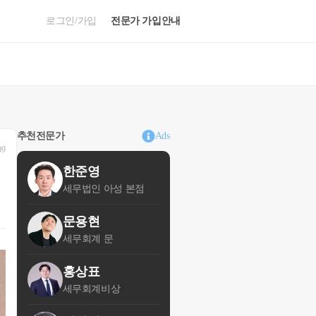
로그인/가입
전문가 가입안내
추천전문가
Ads
09
한준영
세무법인 아성 본점
문용현
세무회계 문
홍상표
세무회계비상