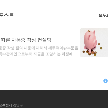
 포스트
모두
 따른 차용증 작성 컨설팅
용증 작성 질의 내용에 대해서 세무적이슈부문을
 특수관계인으로부터 자금을 조달하는 과정에서
서 차용증을 작성하시게 됩니다.어째서 증여를 회
하게 될까요?[ 증여 ]는 증여자와 수증자의 계
무상"으로 지급되는 사실을말합니다. 즉 공짜로 지
다. 그 대가로서 어느 무엇도지급할 이유가 없
재산(부동산 및 차량 등)을 취득
하게 된다면 위와 같은
해명자료 제출등을 안내
받게
차관계로서 반드시 "상환"이라는 과정을 거치게 됩
되질 않는 상태에서 재산을 취득하는 것은 오히려 세무리스크를 높이는 행위
이기도
빌려주는 과정이 필요한 법이기도 합니다.빌려주는
 신고하기에는 많은 세부담 및 4대보험료가 늘어나는 고민도 발생하기도 합니다.
 형식상 일치되는 점에 착안하여 대부분증여관계
문용현
에 "차용증"이라는 형식을 갖추어과세관청의과세
세무회계 문
서울특별시 강서구