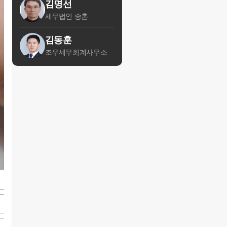
김명선
세무법인 송촌
김동훈
조우세무회계사무소