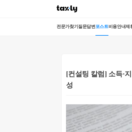
전문가찾기
질문답변
포스트
비용안내
제
[컨설팅 칼럼] 소득·
성