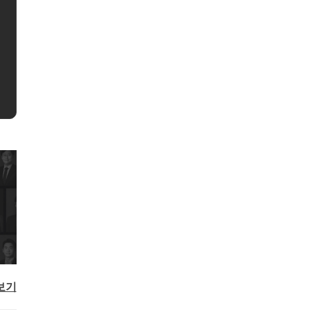
00건 이상)" 검증된 친절한 세무
절세전문가 세무사홍상표 입니다. - 전문영역 : 상속∙증여세
상
되어드리겠습니다.
이
상담
110,000원
예약하기
15분 전화상담
20,000원
예
눈
입
충
팅
보기