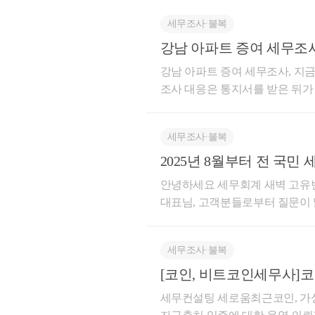
이 무기한인경우에는이를 "차용"
[3] 차용증 작성방법- 기본적으
세무조사∙불복
채권자와 채무자의 인적사항(2) 채
강남 아파트 증여 세무조사
방법(5) 변제하지 않는 경우의 
알려주는 핵심 전략
강남 아파트 증여 세무조사, 지금
기재되는 내용이며, 구체적일수
조사 대응은 통지서를 받은 뒤가 
니다. 다만, 실질을 주장하기 
현재 국세청은 서울 강남·용산·성
시는 것을 권장드립니다.구체적
중 모니터링하고 있으며, 최근 10
보에서 운영하고 있는 지침을필독하시는
세무조사∙불복
18억 원을 추징한 사례가 공개된
go.kr/CSP/CnpClsMain.laf?csmS
택 상태에서 비과세를 노린 명의
2025년 8월부터 전 국민
1[4] 무이자 차용관계- 일반적
어보시기 바랍니다. 국세청이 실
자가 발생하게 됩니다. 하지만
대응법
안녕하세요 세무회계 새벽 고유
의 부동산 세무조사 결과를 보면,
이자지급자 (채무자) 는 지급한
대표님, 고객분들로부터 질문이 
이 나빠서 걸린 것이 아닙니다. 
번거로움이 발생합니다.물론 원
다.2025년부터 전 국민이 AI로 세
찮겠지'라는 안일한 판단이 수억 
인정받을수 있기는 하나과세관청
간 계좌이체 증여세 조사 , AI 세무조사 대응 방법 , AI로 세무조사 자동화 시작 최
탈루 — 외국인 배우자 자금 제공 
특수관계인간의 차용관계에서 이
세무조사∙불복
근 유튜브나 블로그에서 이런 제목 보셨을 겁니다
여억 원에 취득한 B씨는 외국인
부담스러워 하십니다. 그렇기에
받는다 , AI가 전 국민 계좌를 24시간 감시한다 는 식의 자극적인 이야기까지 나오
[코인, 비트코인세무사]
하지 않았습니다. 국세청은 자금출
경우, 해당 금전을 차용하는 상
고 있습니다.과연 사실일까요?결
하면 진짜 세무조사 나오
세무컨설팅 세로움최근코인, 가
된 자금 흐름을 추적했고, 결국 
자에게 증여세를 부과하는 규정
리가 걱정하는 수준의 ‘무차별 