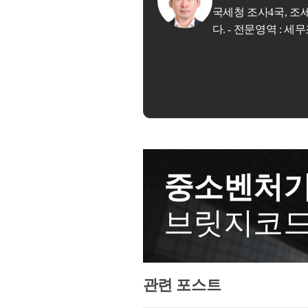
권을 회피하기 위한 수단으로서 
 세무법인 아성 본점 한준영 세무사입니
는 점이 인정된다면, 해당 금
현재까지도 고액자영사업자들은 탈세를 
다. - 전문영역 : 세무조사, 조세불복 납세자의 든든한 지원자가 되어드리겠습니다.
실질이 "차용"이 아닌"증여"로
주먹구구식의 세금 신고가 아닌
현재의 
동시에증여세를 부담하게 됩니다.
즉 단순히 세금신고 넘어선
적법한 부의 
지날수록 점점 정교화 되고 있는 상황이며
는 법률관계를 금전소비대차계약
단순히 저렴한 세무신고, 검증되지 않는
계약서를 필히 작성하는 것이 
과 머리를 가지셔야 합니다.
본인의 사업
하며 이를"차용증"이라고 부릅니다.
니다.
전소비대차계약서는 당사자 사이
컨설팅에는 다양한 종류의 컨설팅이 있습
요건은 아니지만, 계약서가 작성
분히 납득할수 있는 컨설팅이 아닌 경우
가 유리합니다.- 하지만 이는 어
업체인 경우가 다수이며, 결국 그 피해는
의 다툼이 있을때의 이야기입니
중소벤처기
생하는게 아닌 사실에서는 해당
기 위함이지, 해당 차용증을 반드
브릿지코
본인의 사업체를 누구보다 소중히 하신
법은 기본적으로"실질"과세로서
하지만 본인의 사업체를 소중히 하지 않
다. 차용증은 어디까지나 형식적
정하기는 다소 부족합니다. 실질
히 존재하거나 채무자의 상환능
관련 포스트
채무자가 상환할 능력이 없는 미