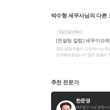
박수형 세무사님의
다른
자금조달계획서
[컨설팅 칼럼] 세무이슈에
많은 상담자들이 고민하시는 차
요약해보겠습니다.많은 분들이
증여를 회피하기 위한 방안으로
피하기 위한 방안으로 차용을 주장
약관계로서 어떠한 대가 없이 "
급되는 금전등이라고 할수 있습니
탈루 추정액이 파악되고 있는 상태
에서,
추천 전문가
는 것입니다.[ 차용 ]은 소비대
됩니다. 그렇기에
충분한 소득이 증빙이 
니다. 상환하는과정은 반드시 
합니다. 그렇다하여, 무작정 소득을 높여
과정과 무상으로 주는 과정에서
를 차용관계로서 주장하기 위함
별시 강남구
그렇다면 도대체 어떻게 해야 할까요?