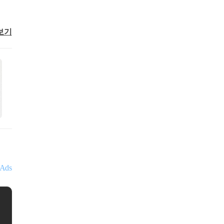
보기
Ads
홍상표
세무회계비상
서울특별시 