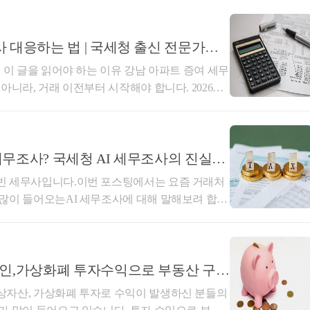
이 아닌 "증여"로서 판단할수 밖에 없게 됩니다.
로 차용증은 인터넷에 많은 양식이 존재합니다.(1)
무액(3) 이자에 관한 사항(4) 변제기일 및 변제
 대응하는 법 | 국세청 출신 전문가가
손해배상(6) 변제위의 사항은 차용증에 기본적으로
 이 글을 읽어야 하는 이유 강남 아파트 증여 세무
록 해당 차용증의형식적 양식은 퀄리티가 높아집
아니라, 거래 이전부터 시작해야 합니다. 2026년
위해서는 본 차용에서의금융거래내역이 필히 있으
동 등 이른바 '한강벨트' 초고가 아파트 거래를 집
인 차용증 작성방법을 알기 위해서는생활법령정
4명 조사에서 731억 원의 탈루 세금을 적발하고 3
 것을 권장드립니다.[참조] https://easylaw.
 바 있습니다. 부모님 자금으로 집을 샀거나, 다주
eq=272&amp;ccfNo=2&amp;cciNo=2&amp;cnpClsNo=
 이전을 고려 중이라면 반드시 이 글을 끝까지 읽
 세무조사? 국세청 AI 세무조사의 진실과
인 차용관계에서는 해당 금전에 대한 사용료, 즉 이
제로 적발한 강남 아파트 탈세 유형 2가지 국세청
 이자를 지급하는 사실관계를 주장하기 위해서는
빈 세무사입니다.이번 포스팅에서는 요즘 거래처
 탈루 유형은 크게 두 가지로 나뉩니다. 단순히 운
 내용을 근거로 원천세 신고 등을 진행하셔야 하는
많이 들어오는AI 세무조사에 대해 말해보려 합니
국세청의 자금 추적 시스템 앞에서는 '이 정도는 괜
천세를 신고하지 아니할시에도 이자지급 사실을
무조사를 받는다? 국세청 AI 도입 8월부터 , 가족
원의 추징세액으로 돌아옵니다. 유형 1. 증여세
 입장에서는 인정하기는 쉽지는 않습니다.- 또한
사례 마포·용산·성동 지역 고가 아파트 2채를 30
자지급 사실을 만들기는 관계적 측면에서 다소
.특히 500만 원만 송금해도 조사
 배우자로부터 전액을 증여받고도 증여세 신고를
 대부분 무이자로 정리하고자 하십니다. 무이자의
코인,가상화폐 투자수익으로 부동산 구매
처조사(PCI 시스템)를 통해 해외 계좌에서 유입
황에서 이자 상당액에 대한 이득을 취한자 즉 채무
론부터 말하자면, AI 세무조사 도입은 맞지만 우
나요? 자금출처 세무조사
상자산, 가상화폐 투자로 수익이 발생하신 분들의
증여세 4억 원이 추징되었습니다. 핵심 포인트: 가
이 존재합니다.-현행 세법에서는 금전무상대여에
감시’는 아닙니다.이번 포스팅에서는 다음에 대해