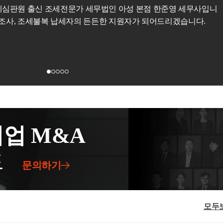
활용하게 됩니다.거래사실의 실질이 "차용"이라
세금은 "상담 1위(택슬리 4,100건, 타 플랫폼 포함 117,0
전등에 대해서증여세는부과되질 않습니다.하지만,
쉽게 생각하는 경우가 있습니다.
PCI시스템에 대한 정밀한 이해가 필요
하며 더 이
사에게 맡기시고, 고객님은 일상과 사업에 집중하세요!
서 확인이 된다면이는 증여로서 계약관계 성립과
상황에서 차선책에 대한 고민이 필요
합니다.
[1] 차용증- 민법에서는 돈을 빌려주고 빌려 쓰
이전 과 미래 절세를 고려한 세무컨설팅이 필요
합니다. 과세관청의 시스템은 시간
15분 전화상담
25,000원
예약하기
30분 방문
,
정교화 된 시스템 내에서의 행정력은 집중되어 작용
됩니다.
이라고 합니다.- 돈을 빌려주고 빌려 쓸대에는
 세무대리인, 무작정 세금을 줄여준다는 현혹된 정보로부터 벗어날수 있는 정확한 
당연하며, 해당 계약서를금전소비대차 계약서라고
선택이 아닌 필수
체 그리고 자녀의 미래까지 고려한다면 세무전략은 더이상
[2] 차용증의 민법상 효과 VS 세법상 효과- 금
의 합의로 성립되며, 계약서 작성이 계약성립의
니다. 그
중에서 검증되지 않는 컨설팅도 존재
합니다. 그렇기에
사업자 스스로도 
되어 있으면 그 계약의 존재, 내용 등을 입증하기
에는 피하시길 권장드립니다.
단순히 영업목적으로서 접근하는 컨설팅은 유사컨설
디까지나 두 당사자의 특수관계가 아닌 제 3자와
 최종적으로 사업주에게 돌아가게 됩니다.
다.즉 특수관계인간의 차용관계에서의 다툼이 발
업 M&A
 차용증의 작성 유무는거래의 존재여부를 확인하
시 세법상에서 인정할 이유가 되질 않습니다.- 세
드
다면
상담은 언제나 환영합니다.
 해당 거래의 사실유무에 따라 결과가 달라집니
문의하기
은
상담은 정중히 거절하겠습니다.
인 거래 존재를 판단할 뿐이지, 차용의 효과를 인
은 금융거래내역을 통해서 상환하는 과정 이 필
력이 필히 가능한지여부등이 중요하게 됩니다. 즉
모두
성년자 및 무소득자 이거나, 상환하는 내역이 없