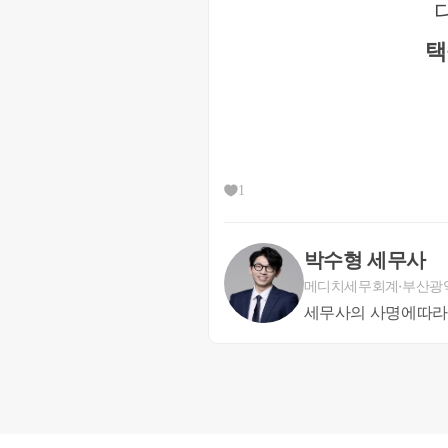
2) 사업(법인)소득세
:
부가세와는 별
득세가 추징이 됩니다.
법인의 매출이 누
택
물론 법인원천소득이 누락된 경우, 사외
인소득세의 경우, 법인세와 달리 종합합
율적용으로 상당히 치명적입니다.
3) 증여세 :
위 부가세와 사업(법인)소
주요 쟁점이 됩니다.
보통 특수관계인에게
1
병의원 사업자의 사례
박수형 세무사
메디치세무회계
부산광
병원을 운영하며, 최근 5년간 종합소득금
세무사의 사명에따라
급승용차를 소유하고, 자녀3명의 캐나다
으로 분석되었으며 특히 최근 5년 동안
- P(재산취득액 : 28억) + C(소비상당액 2.6