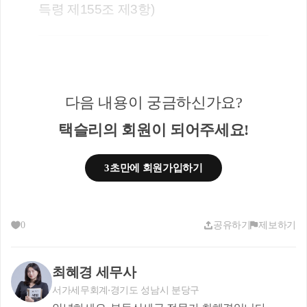
득령 제155조 제3항)
이 비과세 특례는 
<공동상속> 받은 경우 적용되는 특례인데요.
다음 내용이 궁금하신가요?
택슬리의 회원이 되어주세요!
상속주택을 형제 혹은 부모/자녀 간 
공동으로 지분을 상속받는 경우가 굉장히 많은데요.
3초만에 회원가입하기
이 경우, 공동상속주택을 소수지분권자인 경우에 한
하여
소유하고 있는 일반주택을 양도할 때 1주택자로 보
0
공유하기
제보하기
아 비과세가 가능합니다.
최혜경 세무사
서가세무회계
경기도 성남시 분당구