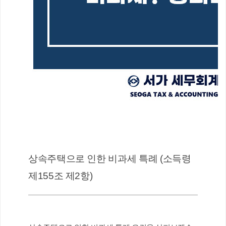
상속주택으로 인한 비과세 특례 (소득령 
제155조 제2항)