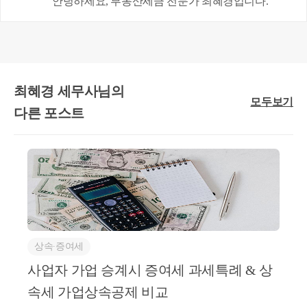
안녕하세요, 부동산세금 전문가 최혜경입니다.
별도세대인 피상속인으로부터 상속주택을 공동으로 취득
주된 상속인에 해당하지 않을 것
양도일 현재 일반주택은 2년 이상 보유요건을 충족할 것
최혜경 세무사님의
모두보기
다른 포스트
2번 요건.
상속∙증여세
일단 주된 상속인에 해당되지 않아야 하는데요.
사업자 가업 승계시 증여세 과세특례 & 상
상속 주택을 지분별로 받은 경우
주된 상속인 - 소수지분권자로 나눠지게 됩니다.
속세 가업상속공제 비교
이 혜택은 소수지분권자에게만 가능한 특례입니다.