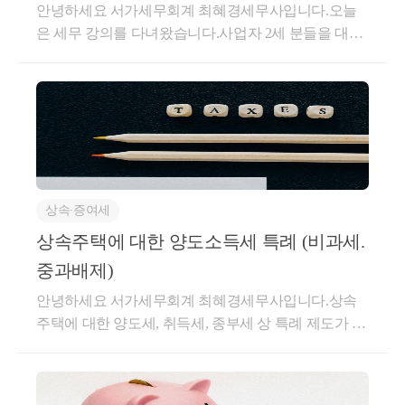
안녕하세요 서가세무회계 최혜경세무사입니다.오늘
은 세무 강의를 다녀왔습니다.사업자 2세 분들을 대상
주된 상속인 판단 기준은 아래와 같습니다.
으로가업승계시 어떤 부분이 효과적인지 다루는 내용
① 상속지분이 가장 큰 자
이었는데,이 부분을 공유하면 좋을 것 같아서 포스팅
② 상속주택에 거주하는 자
을 남깁니다.모든 재산, 즉 부동산이든 현물, 현금이든,
③ 최연장자
주식이든어떤 자산의 형태를 가지든부모가 자녀에게
그 재산을 이전하고자 한다면증여나 상속 (간혹 양도)
의 방법으로진행하셔야 합니다.이 모든 행위에는 당연
이 비과세 특례에 중요한 점은,
히 세금이 붙습니다.상속세와 증여세율은 그 세율이
위에 상속주택 특례처럼 
상속∙증여세
같은데요.10억이 초과되면 40%,30억이 초과되면 무려
상속 주택을 취득할 때 보유하여야 함
 이라는 조건 
절반인 50%의 세율이 붙습니다.현금으로 만약 증여나
상속주택에 대한 양도소득세 특례 (비과세.
자체가 없습니다.
상속을 받는다면세금이 많이 나와서 어쩔 수는 없겠지
중과배제)
만,그 현금으로 바로 세금을 납부할 수는 있습니다.그
즉, 비과세를 받고자 하는 일반주택은
안녕하세요 서가세무회계 최혜경세무사입니다.상속
런데 문제는 현물 재산 (부동산 기타 등등) 을 받거나주
추후 취득한 주택도 비과세가 가능하게 됩니다.
주택에 대한 양도세, 취득세, 종부세 상 특례 제도가 있
식 지분 등을 받게 되는 경우현금이 부족하여 세금을
습니다.상속주택은 예상하지 못한 주택에 대한 취득이
못내는 경우도 존재한다는 것입니다.연부연납이나 물
① 공동상속주택  + ② 일반주택 취득 → 일반주택 양
기 때문인데요.상속주택에 대한 양도세 특례는 일반적
납 등 배려해주는 제도는 일부 있지만,이러한 제도로
도시 비과세
으로상속주택 과 기존 주택을 보유하고 있을 때'기존
도 쉽게 커버가 되지 않는게이 상속, 증여 에 대한 이슈
(소수지분권자)