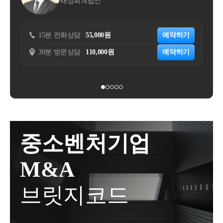
법인
세무법인 숲
용인 기흥구 / 구리시이 3곳이신규 지정이 되었습니다.
시일 현재 일반주택을 소유하고 있을 것별도세대인 피
되, 
진행시증여세를 한푼도 안낼수도 있다는 것입니다.두
이제는 다주택자 중과, 취득세 중과, 대출 규제, 토허제
상속인으로부터 주택을 상속받을 것선순위 상속주택
번째로 120억까지 10%, 600억까지는 20%의한도로 증
내가 보유한 주택에 대한 비과세 요건을 충족시키고
적용 등많은 분들이 조정지역 등의 효과를 잘 아시고
에 해당할 것일반주택을 상속주택보다 먼저 양도할 것
여세를 과세합니다.증여세가 정말 많이 줄어들 수 있
자 할 때
55,000원
예약하기
15분 전화상담
50,000원
계실텐데요.다시 한번 정리해드리도록 하겠습니다.대
양도일 현재 일반주택은 2년 이상 보유요건을 충족할
습니다.다만, 증여자인 부모가 추후 사망하는 경우상
요긴하게 활용 될 수 있습니다.
110,000원
예약하기
30분 방문상담
200,000원
출가계대출은 크게주담대와 전세대출로 나누어집니
것1번 요건 및 4번 요건주택은 상속이 일어난 뒤에 산
속세에서 정산 과세되게 됩니다.예를 들어가업승계를
다.조정지역 및 투기과열지구에서주담대를 받고자 하
주택은 안됩니다.상속 당시 기존에 보유하고 있던 주
위해 10억원의 지분가치를 증여한 경우10억원의 지분
는 경우금액에 상관없이LTV 가무주택자는 40% (처분
택을 양도할 때만비과세 혜택이 가능합니다.① 일반
에 대한 증여세는 없습니다.이후 20년 뒤에 상속이 발
조건부 1주택자 포함)유주택자는 0% (대출 불가) 규제
주택을 보유한 상태에서② 상속 주택을 취득 한 뒤③
생하게 되었고,20년 뒤 10억원의 지분가치는 20억원이
가 적용됩니다.생애최초의 경우 LTV 70% + 전입의무
일반 주택을 먼저 양도하시는 순서여야 합니다.2번 요
되었습니다.상속세를 필수적으로 정산하셔야 하는데,
(6개월 이내) 를 가집니다.비규제지역은무주택자가 7
건.별도세대여야 합니다.비과세는 1세대 1주택인 경우
정산 방법은기존 증여재산가액 + 이번 상속재산가액
상속받은 주택 중과 배제 (167조의3 1항 
0%, 유주택자가 60% 인 것과는대출 폭이 현저히 줄어
이며,동일세대라면 상속을 받았다 하더라도 상속 전/
의10% ~ 50% 세율을 적용하는 것입니다.그래서 20억
중소벤처기업
7호 및 2항 2호)
든다는 것을 알 수 있습니다.전세대출의 경우소유권
후 모두동일 세대 기준으로 양도세 비과세를 판단하기
원이 아닌 10억원 + 추가 상속재산의 합에 대한상속세
이전 조건부 전세대출은 금지되어매수자가 전세보증
때문에별도 세대가 상속받은 경우 해당 비과세가 가능
를 납부하게 됩니다.이 제도의 가장 큰 장점이 이 부분
M&A
금으로 매매 잔금을 대체하는갭투자 형태의 거래는 차
합니다.3번 요건선순위상속주택에 해당하여야 합니
입니다.증여시점에 자녀는 재산이 충분하지 않을 수
단이 되게 됩니다.세제조정지역의 다주택자의 경우취
다.선순위 상속주택이란,돌아가신 분이 주택이 2채 이
있기에증여세에 대한 과세를 상속 시점으로 이연시켜
브릿지코드
득 / 양도 모두 문제가 될 수 있습니다.조정지역 내 물
상속받은 주택을 보유한 경우
상 있었다면그 중 아래 판단에 따라 선순위 1채만 비과
주면서자연스럽게 자녀의 재산 축적을 도와주는 효과
건을 다주택자가취득하게 된다면,2주택은 8%, 3주택
중과 배제 혜택이 있는지 살펴볼까요?
세 혜택이 가능하다는 의미입니다.선순위 상속주택은
가 있습니다.그리고 추후 상속이 일어난 경우,상속세
은 12%의 취득세를 부과하게 됩니다.조정지역 내 물건
다음과 같이 판단합니다.① 피상속인의 소유기간이 가
재원 마련 등의 사업적 기반,그리고 재산적 기반을 만