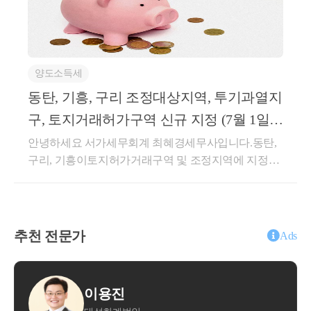
주택'에 대한 양도세 비과세 및 중과 배제 혜택을 주게
입니다.그런데 유일무이하게 국세청에서는가업을 승
됩니다.일반적으로 상속주택을 즉시 매도하게 되면취
계하는 경우 전폭적인 지지를 해주고자 하는데요.부모
소수지분권자에대한 비과세 특례 또한
득가 (상속가액) = 양도가 (매매가액) 이 동일하기 때문
세대로부터 땅이나 부동산, 금융재산등을 받는 것은선
선순위 주택에 한하여 적용하게 됩니다.
에1차적으로 양도소득세 상 과세금액이 없는 경우가
호하지는 않지만,가업을 승계받아 탄탄한 중소, 중견
양도소득세
일반적이며일반 주택 매도 후 상속 주택이 남은 경우
기업의백년가업을 잇게 하는 것은 국가 정책으로도 밀
상속주택에 대한 1세대 1주택 비과세가 가능하기 때문
만약 자녀 2분이 각각 1주택이 있는 상황에서
동탄, 기흥, 구리 조정대상지역, 투기과열지
어주고 있습니다.세법에서도 당연히 이런 부분을 지원
입니다.그렇다면, 상속주택 + 일반주택을 보유하는 경
부모님 1주택을 소유하고 있는 경우에
해주는 제도가 있습니다.오늘은 그 제도를 살펴보도록
구, 토지거래허가구역 신규 지정 (7월 1일(5
우,일반주택에 대한 양도소득세 특례 제도를 정확히
하겠습니다.가업승계시 특례를 받을 수 있는 제도는증
지분을 51% : 49% 로 한다면,
일) 부터 적용)
안녕하세요 서가세무회계 최혜경세무사입니다.동탄,
확인해보아야 하는데요.상속주택을 보유한다면 어떠
여시 특례와상속시 공제로 나뉘어지게 됩니다.각각 살
구리, 기흥이토지허가거래구역 및 조정지역에 지정이
한 매도 / 보유 플랜을 짜셔야 하는지그 전에 상속주택
지분이 큰 주된 상속인은 상속주택으로 인한 비과세 
펴보도록 하겠습니다.가업승계 주식에 대한 증여세 과
되었습니다.기정사실화 되어있었던 지역이고,날짜가
을 어느 정도의 지분으로 협의를 하셔야 하는지양도소
특례를, 
세특례과세특례 이름에도 써있는 것 처럼,&lt;주식&gt;
언제로 될지가 관건이었던 것 같은데투기과열지구 및
득세 특례를 통해 같이 알아볼 수 있겠습니다.상속주
에 대한 증여세 과세특례 입니다.즉, 주식을 가지고 있
소수지분권자인 상속인은 공동상속주택으로 인한 
조정지역은2026년 7월 1일부터 효력 발생토지거래허
택으로 인한 비과세 특례 (소득령 제155조 제2항)상속
는 법인을 대상으로가능한 과세특례 입니다.개인사업
비과세 특례를
가구역은2026년 7월 5일부터 효력이 발생합니다.이미
주택으로 인한 비과세 특례 요건을 살펴보겠습니다.일
추천 전문가
자 인 소상공인이나 가업의 경우해당 특례는 적용이
Ads
받을 수 있을 여지가 있습니다.
서울 강남 4구를 제외한 전 구 (21개구) 와경기도의 12
반 주택 + 상속 주택 → 일반 주택을 양도할 때일반 주
되지 않습니다.표에서 보시는 것처럼큰 혜택 두가지가
개 구역은(과천, 광명, 하남, 의왕, 성남 분당/수정/중원,
택에 대한 비과세 혜택을 주는 제도입니다.이때 일반
있는데,부모 자식 간에 증여재산공제는 원래 5천만원
수원 영통/장안/팔달, 용인 수지, 안양 동안)2025년 10
이 비과세 특례는
주택은 상속 개시일 현재보유하고 있던 주택에 대해서
밖에 안되지만가업승계 특례시 증여재산공제가 10억
진
윤대현
월 16일재지정이 된 상태인데요.뒤이어화성 동탄구 /
한정하는데요.요건을 살펴보도록 하겠습니다.상속개
가족간 공동 상속받은 경우 일부 지분을 가지고 있
원이 됩니다.즉 10억원 미만의 가업을 승계하는 증여