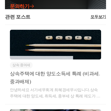
155조 2항, 즉 선순위 상속주택에 대한 
을 다주택자가양도하게 된다면,양도소득세 중과 (2주
장 긴 주택② 피상속인의 거주기간이 가장 긴 주택③
들어주게 되는거죠.물론 재산가액 가치도 증여 시점을
문의하기
택 20%, 3주택 30% up)장기보유특별공제를 전면 배제
단독상속권자 혹은 공동상속 최대지분권자의 경우
피상속인이 상속개시일 현재 거주한 주택④ 기준시가
그대로 인용하고요.당연히 가업승계의 요건이 있고,가
하게 됩니다.양도세에서는 장특공제의 공제율이 세액
에 
가 가장 높은 주택이 비과세 특례는,별도세대인 1주택
관련 포스트
업승계를 받은 뒤 자녀는 5년 이내가업을 승계 받고 실
모두보기
에 큰 영향을 미치기 때문에세율 중과 뿐 아니라 공제
자가 선순위상속주택을 상속받아1주택을 양도할 때
해당하는 <상속 주택> 은
제 가업에 종사해야 하며받은 지분을 처분, 양도하면
율이 0으로 적용되어실제 세액 효과는 2~3배 이상 차
비과세 특례를 받는 경우가장 유리하게 작용됩니다.공
안되는사후관리 요건을 엄격하게 진행해야 합니다.가
이가 날 수 있습니다.또한 조정지역 내 물건을 매수하
상속받은 날부터 5년이 경과되지 않았다면
동상속주택으로 인한 비과세 특례 (소득령 제155조 제
업상속공제모든 상속과 증여 이슈는부모님이 살아계
신다면,보유요건 뿐만 아니라 거주요건 2년을 필수적
주택 수에서 배제 됩니다.
3항)이 비과세 특례는&lt;공동상속&gt; 받은 경우 적용
시는 현재 진행하는 것이 가장 좋은데요.가업상속도
으로 충족해야만1세대 1주택 비과세가 가능해집니다.
되는 특례인데요.상속주택을 형제 혹은 부모/자녀 간
마찬가지로상속 시점에 가업상속공제 에 대한 규정이
토지거래허가토지거래허가구역에서는부동산 계약하
공동으로 지분을 상속받는 경우가 굉장히 많은데요.이
있지만,위의 증여세 과세특례에 비해사후관리가 매우
1세대 1주택 비과세가 된다는 것과
시는 것이상당히 기간도 길어지고 사안이 복잡해지게
경우, 공동상속주택을 소수지분권자인 경우에 한하여
엄격한 부분이 있습니다.그럼에도 상속 공제액이 매우
중과가 배제된다는 것은 다른데요.
됩니다.토허제 지역의 집을 사기 위해서는약정서를 쓴
소유하고 있는 일반주택을 양도할 때 1주택자로 보아
상속∙증여세
크고 (600억까지)요건을 모두 갖추어 공제를 받을 수
후 구청에 허가서를 제출하면구청에서 업무협의 및 현
비과세가 가능합니다.별도세대인 피상속인으로부터
있다면,이후 정산이 되는 등 과세를 뒤로 미루는 것이
상속주택에 대한 양도소득세 특례 (비과세.
장조사를 통해허가 or 불허가 의 결정을 내립니다.개인
상속주택을 공동으로 취득할 것주된 상속인에 해당하
아닌실제 바로 공제가 되는 것이기 때문에 세금이 나
예컨데 상속주택에 대한 비과세 특례가 불가능한 경
중과배제)
간의 결정인데 구청의 허가가 떨어지지 못하면계약 이
지 않을 것양도일 현재 일반주택은 2년 이상 보유요건
오지 않게 됩니다.또한 법인만 가능했던 증여세 과세
우,
행 등기가 불가능합니다. 즉 못 사는거죠.토허제에서
안녕하세요 서가세무회계 최혜경세무사입니다.상속
을 충족할 것2번 요건.일단 주된 상속인에 해당되지 않
특례와 달리개인사업자의 가업승계시에도가업상속공
상속주택 + 일반주택 -> 일반주택 매도시
허가를 받기 위해서는무조건 실거주를 해야 하며 (갭
주택에 대한 양도세, 취득세, 종부세 상 특례 제도가 있
아야 하는데요.상속 주택을 지분별로 받은 경우주된
제가 가능합니다.가업상속공제란,요건을 갖춘 가업,
일반주택이 조정지역에 위치한다면
투자 불가)2년을 채워야 합니다.그리고 매수자와 매도
습니다.상속주택은 예상하지 못한 주택에 대한 취득이
상속인 - 소수지분권자로 나눠지게 됩니다.이 혜택은
피상속인, 상속인의 경우상속세 신고시가업의 재산 및
비과세 or 중과세가 될텐데요.
자의 주택 수 또한허가의 중요 포인트가 되게 됩니다.
기 때문인데요.상속주택에 대한 양도세 특례는 일반적
소수지분권자에게만 가능한 특례입니다.주된 상속인
출자 지분 등을 기준으로상속세에서 제외시켜주는 '공