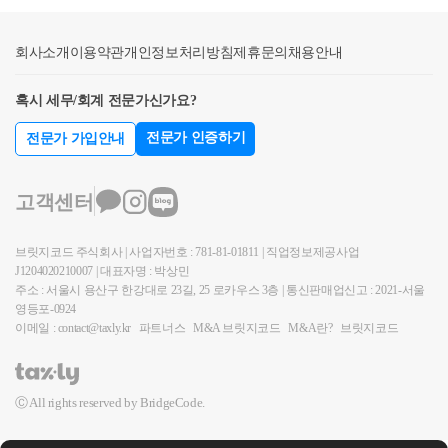
처분계획인가일이 기준이 됩니다.
표2)을 피상속인의 보유,거주기간을 기준으로 판단 후,
상속주택을 보유하면서중과 대상이 되었다면,규정 상
명드린 것처럼 양도세 중과배제기간인 24.05.09까지
배제 (167조의3 1항 7호 및 2항 2호)상속받은 주택을 보
실제 장기보유특별공제 적용 시에는상속개시일부터
제외될 수 있는지요건을 따져봐야 합니다.과세관청에
양도하거나 또는 상속일로부터 5년 이내에 양도하셔
유한 경우중과 배제 혜택이 있는지 살펴볼까요?155조
회사소개
이용약관
개인정보처리방침
제휴문의
채용안내
보유,거주기간을 기산하여 적용합니다.간단한 예를 들
서는 별도로 이 부분을 체크해주지 않기 때문에상속주
야 합니다. 그 이후에는 C와 D주택 중 비싼 주택을 나
2항, 즉 선순위 상속주택에 대한단독상속권자 혹은 공
어보겠습니다.공통가정: 상속주택은 비과세 요건을 충
택을 보유하고 신규 주택을 취득하신다면꼭 상담을 받
중에 팔아서 1세대 1주택 양도세 비과세를 적용받는
동상속 최대지분권자의 경우에해당하는 &lt;상속 주택
혹시 세무/회계 전문가신가요?
족하였음.&lt;사례 1&gt;*피상속인의 거주,보유기간 :
으신 뒤 진행하시길 추천 드립니다.궁금한 내용 있으
것이 좋습니다. 기재하신 내용으로 보아 C주택을 1세
&gt; 은상속받은 날부터 5년이 경과되지 않았다면주택
전문가 인증하기
전문가 가입안내
모두 3년이상*상속인의 거주, 보유기간 : 보유기간 4
시다면언제든 아래 링크로 편안하게 '세금 문의' 진행
대 1주택 양도세 비과세를 적용받는 것이 절세에 도움
수에서 배제 됩니다.1세대 1주택 비과세가 된다는 것
년, 거주하지 않았음첫째로, 피상속인이 거주 및 보유
해주세요.친절하고, 꼼꼼하게, 함께 고민해드리겠습니
이 될 것입니다. 혹은 반드시 A주택 먼저 팔지 않아도
과중과가 배제된다는 것은 다른데요.예컨데 상속주택
한 기간을 토대로 보면장기보유특별공제율 표2를 적
다.긴 글 읽어주셔서 감사합니다.서가세무회계 최혜경
될 경우에는 A주택을 가장 나중에 팔아서 1세대 1주택
에 대한 비과세 특례가 불가능한 경우,상속주택 + 일반
고객센터
용할 수 있습니다.둘째로, 상속인은보유만 4년하였고,
세무사 드림.
양도세 비과세를 받는 것이 가장 좋습니다. B ,C 주택
주택 -&gt; 일반주택 매도시일반주택이 조정지역에 위
거주를 하지 않았습니다.따라서,장기보유특별공제율
을 먼저 파셔서(B, C 간의 순서는 관계없음) 비교적 양
치한다면비과세 or 중과세가 될텐데요.상속 후 5년 이
브릿지코드 주식회사 | 사업자번호 : 781-81-01811 | 직업정보제공사업
은 16%가 적용됩니다.[(보유 4년 x 4%) + (거주 0년 x
도소득세를 적게 내시고, 가장 비싼 A주택을 나중에
J1204020210007 | 대표자명 : 박상민
내 양도한다면, 주택 수에서 제외시켜중과세가 아닌
4%) = 16%]&lt;사례2&gt;*피상속인의 거주, 보유기간 :
주소 : 서울시 용산구 한강대로 23길, 25 로카우스 3층 | 통신판매업신고 : 2021-서울
팔아서 1세대 1주택 양도세 비과세(12억 초과분만 과
일반과세로 적용할 수 있다는 내용입니다.또한 공동상
영등포-0924
보유기간 3년, 거주하지 않았음*상속인의 거주, 보유
세)를 받는 것이 가장 절세에 도움이 되는 것입니다. 혹
속주택의 경우에도상속지분이 가장 큰 상속인의 소유
이메일 : contact@taxly.kr
파트너스
M&A 브릿지코드
M&A란?
브릿지코드
기간 : 보유기간 4년, 거주하지 않았음첫째로, 피상속
은 C와 D주택 중 하나를 판 이후에 A주택은 상속일로
로 하여 주택 수를 계산하게 됩니다.주된 상속인 - 주택
인은 보유 3년을 하였으나거주하지 않았으므로 장기
부터 3년 이내에 양도함으로서 일시적 2주택 양도세
수 포함소수지분권자 - 주택 수 미포함즉 소수지분권
보유특별공제율 표1을 적용할 수 있습니다.둘째로, 상
비과세를 적용받을 수 있습니다. 도움이 되셨길 바랍
자의 경우에도비과세가 불가능하다면,중과세가 아닌
Ⓒ All rights reserved by BridgeCode.
속인은보유만 4년하였고, 거주를 하지 않았습니다.따
니다. 감사합니다. * 답변 보시고, 이해가 안가시거나
일반과세로 양도세를 신고하는 것으로 보게 되는 것입
라서,장기보유특별공제율은 8%가 적용됩니다.[(보유
보다 궁금한 사항이 있으실 경우 부담없이 02 6403 925
니다.특히나 지금처럼 중과세가 확대되고 있는 상황에