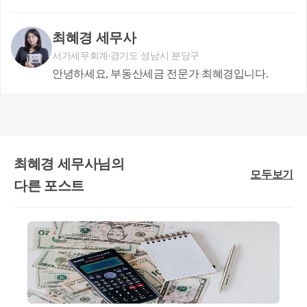
증여의 경우,
최혜경 세무사
조정대상지역에 다주택자가 증여를 하는 경우
서가세무회계
경기도 성남시 분당구
증여세가 12% 까지 중과되는 부분이 있죠.
안녕하세요, 부동산세금 전문가 최혜경입니다.
구분
원칙
최혜경 세무사님의
상속
모두보기
다른 포스트
특례
원칙
증여
중과
그럼 각각 특례와 / 중과가 적용되는 경우 