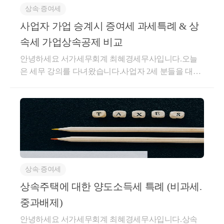
상속∙증여세
세액을 비교해보도록 하겠습니다.
사업자 가업 승계시 증여세 과세특례 & 상
아까의 예시를 그대로 가져와서
속세 가업상속공제 비교
A 주택을
안녕하세요 서가세무회계 최혜경세무사입니다.오늘
은 세무 강의를 다녀왔습니다.사업자 2세 분들을 대상
상속받는 경우, 10억 X 0.96% (부가세 포함) = 약 31
으로가업승계시 어떤 부분이 효과적인지 다루는 내용
백만원 
이었는데,이 부분을 공유하면 좋을 것 같아서 포스팅
증여받는 경우, 18억 X 12.4% (부가세 포함) = 약 2억 
을 남깁니다.모든 재산, 즉 부동산이든 현물, 현금이든,
23백만원
주식이든어떤 자산의 형태를 가지든부모가 자녀에게
그 재산을 이전하고자 한다면증여나 상속 (간혹 양도)
차이가 약 2억원 정도 나게 됩니다.
의 방법으로진행하셔야 합니다.이 모든 행위에는 당연
특히나 상속을 앞두고 사전증여를 하다는 절세컨설
히 세금이 붙습니다.상속세와 증여세율은 그 세율이
상속∙증여세
같은데요.10억이 초과되면 40%,30억이 초과되면 무려
팅이 많은데
절반인 50%의 세율이 붙습니다.현금으로 만약 증여나
모든 자산에 동일하게 적용되는 것은 아니라는 점을 
상속주택에 대한 양도소득세 특례 (비과세.
상속을 받는다면세금이 많이 나와서 어쩔 수는 없겠지
꼭 말씀드리고 싶습니다.
중과배제)
만,그 현금으로 바로 세금을 납부할 수는 있습니다.그
국세인 상증세 뿐만 아니라 지방세 그리고 보유세, 
안녕하세요 서가세무회계 최혜경세무사입니다.상속
런데 문제는 현물 재산 (부동산 기타 등등) 을 받거나주