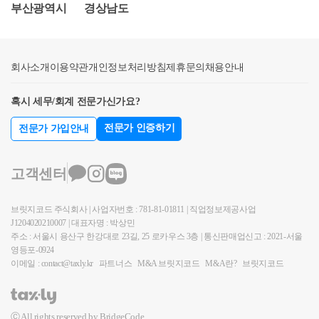
억 이하)라면 서울 아파트 매수 시 질문자님은 세법상
사실을, 5년 이내 양도하면 1주택으로 보아 비과세 적
억 ㄷ) 일괄공제 + 배우자공제 = 10억 이라고 가정시 위
부산광역시
경상남도
**'무주택자'**가 집을 사는 것과 동일한 세율을 적용
용 및 장기보유특별공제 표2(최대80%)를 적용가능한
ㄱ)-ㄴ)-ㄷ) = -3.1억으로서 과세표준이 0로 귀결됩니다.
받습니다.취득세율: 서울 아파트 매매가가 24억 원 이
것으로알아잘못된 의사결정을 하지 않으시길 바랍니
즉 상속세는 추가적으로 발생하지 않을것으로 고려됩
하이므로, 1주택자(또는 일시적 2주택자)라면 3%의 일
다.2. 일반주택(1) 비과세일반주택의 경우 상속인이 해
니다. 다만, 사전증여재산 및 타관련 재산가액이 발생
회사소개
이용약관
개인정보처리방침
제휴문의
채용안내
반세율이 적용됩니다. (지방교육세 등 포함 시 약 3.3%)
당주택을 취득한 시점부터 보유 및 거주기간을 기산하
할 경우에는 위 버퍼(3.1억)을 초과하게 될시 해당 세금
잔금 준비: 1월 말 잔금 시 법무사에게 양평 주택의 시
여 비과세여부를 판단합니다. 비과세 요건을 충족하여
은 발생합니다. 2) 취득세의 변동여부 (쟁점 point) 상속
혹시 세무/회계 전문가신가요?
가표준액 증빙 자료를 제출하여 주택 수 제외 항목임
도, 상속이 개시되어 다주택자가 되어 비과세가 불가
물건에 대한 취득세의 경우, 사망시점이 중요합니다.
을 미리 말씀하시면 정확한 고지서를 받으실 수 있습
능한 경우가 발생할 수 있습니다.다만, 다음의 요건을
취득세의 경우 과거에는 시가표준액이라는 과세표준
전문가 인증하기
전문가 가입안내
니다.
갖춘 일반주택의 경우, 상속을 받아 2주택자가 되어도
액을 활용하였지만, 최근 2023년부터의 취득분은 시가
일반주택 양도 시 비과세를 적용받을 수 있습니다.*비
인정액이라는 과세표준을 활용합니다. 다만, 시가인정
고객센터
과세 요건(거주 및 보유)을 모두 충족한 일반주택을 가
액 규정이 적용될지라도 이는 상속은 제외하고 있다는
정함 1) 별도세대인 피상속인으로부터 상속받을 것. 2)
점에서 시가표준액을 활용합니다. 시가표준액은 지방
브릿지코드 주식회사 | 사업자번호 : 781-81-01811 | 직업정보제공사업
상속개시 당시 보유하고 있던 일반주택일 것. (2013년
세법에서 적용되는 개념으로 국세의 개념과 달리하지
J1204020210007 | 대표자명 : 박상민
2월 14일 이전 취득한 일반주택은 상속개시 당시 보유
만, 거의 유사합니다. 현재 위 상속세 관할 세무서로부
주소 : 서울시 용산구 한강대로 23길, 25 로카우스 3층 | 통신판매업신고 : 2021-서울
영등포-0924
하지 않아도 됨) 3) 상속개시일부터 소급하여 2년 이내
터 해당 부동산 가액에 대한 경정을 통해 확인하게되
이메일 : contact@taxly.kr
파트너스
M&A 브릿지코드
M&A란?
브릿지코드
에 피상속인으로부터 증여받은 주택에 해당하지 않을
었을시에는 지방세 관할 담당자에게 과세자료를 이관
것.위 요건을 충족한 경우, 상속개시일부터 5년이내라
할 확률이 높습니다. 아무래도 당초 3 억에 대한 신고
는기간제한 없이언제든 양도하여도 비과세를 적용받
가액을 과소신고하였다는 점에서 취득세의 추징이 발
Ⓒ All rights reserved by BridgeCode.