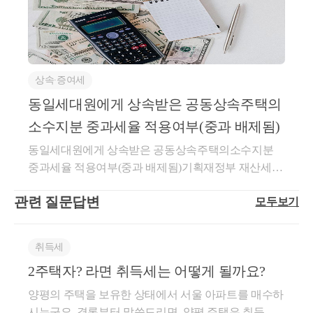
채용하는 것도 점점 어려워지고근로자의 고용을 유지
궁금한 내용 있으시다면
가지는 세목이 되었습니다.취득세의 정의'취득'이란 매
드립니다.기타 사항전매조정지역 내 주택은 수도권 3
간 제한여부 판단하게 됩니다. 2) 보유기간 및 거주기
간 공동 상속받은 경우 일부 지분을 가지고 있되,내가
하는 것도 점점 어려워지는 상황이기 때문에 그렇습니
매·교환·법인에 대한 현물출자, 상속·증여·기부, 건축·
년 지방 1년 간의 전매 제한이 있으며오피스텔 또한 1
언제든 아래 링크로 편안하게 '세금 문의' 진행해주세
간의 기산보유기간 및 거주기간의 기산은 상속개시 당
보유한 주택에 대한 비과세 요건을 충족시키고자 할
다.이 부분이 지켜지지 않는다면수억원, 수십억원의
개수·공유수면의 매립·간척에 의한 토지의 조성 등과
년의 전매 제한 규정을 적용합니다.청약조정지역에서
요.
시 동일세대에 해당되는지 여부가 중요합니다.상속개
때요긴하게 활용 될 수 있습니다.상속받은 주택 중과
상속세가 가산세와 함께추징될 수 있는 리스크가 있습
그 밖에 이와 유사한 취득으로서 원시취득·승계취득
청약을 받게 되면,재담청 제한이 7년,투기과열지구는
시당시 동일세대인 경우 : 피상속인의 취득시기부터
배제 (167조의3 1항 7호 및 2항 2호)상속받은 주택을 보
니다.오늘은 가업승계에 대한상속, 증여시 특례를 확
상속∙증여세
친절하고, 꼼꼼하게, 함께 고민해드리겠습니다.
또는 유상·무상의 모든 취득을 말합니다.​취득행위에
10년 이 적용됩니다.현재 모든 조정지역이 투기과열지
보유 및 거주기간을 기산합니다.상속개시당시 별도세
유한 경우중과 배제 혜택이 있는지 살펴볼까요?155조
인해보았는데요.경영인 분들이 어렵게 일군 자산과 사
대한 과세이므로 관계 법령에 따라 등기·등록 등을 하
구 이기 때문에10년의 재담청 제한을 적용받게 됩니
동일세대원에게 상속받은 공동상속주택의
대인 경우 : 상속개시일부터 보유 및 거주기간을 기산
2항, 즉 선순위 상속주택에 대한단독상속권자 혹은 공
업을자녀에게 승계할 때는 많은 고민과 노력이 필요한
긴 글 읽어주셔서 감사합니다.
지 않은 경우라도 사실상 취득하면 취득한 것으로 보
다.재건축 재개발 정비사업조정지역 내 재건축 재개발
합니다.(2) 세율중과 1) 상속주택외 일반주택을 보유한
동상속 최대지분권자의 경우에해당하는 &lt;상속 주택
것 같습니다.그래도 어떤 특례 제도나 지원 사업 등이
소수지분 중과세율 적용여부(중과 배제됨)
서가세무회계 최혜경 세무사 드림.
아 취득세를 부과합니다. ​취득세의 납세의무자는 취득
의 경우 주택 공급수를 1주택으로 제한합니다.1+1 입
거주자인 경우로서 별도세대로부터 상속받은 날부터
&gt; 은상속받은 날부터 5년이 경과되지 않았다면주택
존재하기 때문에활용이 가능하고 요건을 충족할 수 있
동일세대원에게 상속받은 공동상속주택의소수지분
세 과세대상 자산을 취득한 자로 하며, 상속으로 인하
주권 등에 이슈가 생기겠습니다.또한 투기과열지구 내
5년 기간 내에 상속주택 양도 시 양도소득세 중과배제
수에서 배제 됩니다.1세대 1주택 비과세가 된다는 것
다면시도해보는 것이 좋습니다.가장 큰 리스크는 무것
중과세율 적용여부(중과 배제됨)기획재정부 재산세제
여 취득하는 경우 상속인 각각이 취득세 납세의무자가
조합인가일 혹은 관처일 이후에 부터는조합원의 지위
가 됩니다. 별도세대여부에 따라 다음과 같이 중과여
과중과가 배제된다는 것은 다른데요.예컨데 상속주택
도 하지 않고,갑작스럽게 상속 등을 맞이하는 경우이
과-1035등록일자 : 2023.09.08.생산일자 : 2023.09.04.요
되며 연대납세의무를 지게 됩니다.과세표준1) 원칙취
양도가 제한되며 (매도 불가)정비사업에 따른 분양시
부가 달라집니다.동일세대인 피상속인으로부터상속
에 대한 비과세 특례가 불가능한 경우,상속주택 + 일반
기 때문입니다.긴 글 읽어주셔서 감사합니다.상담이
관련 질문답변
모두보기
지동일세대 세대원에게 상속받은 공동상속주택의 소
득 당시의 신고가액으로 합니다. ​2) 시가표준액① 신고
재담청 제한도 5년간 규제가 적용됩니다.화성 동탄은
받은 주택의 양도 시다주택자인경우 중과대상입니다.
주택 -&gt; 일반주택 매도시일반주택이 조정지역에 위
필요하시면 아래로 연락주시면 됩니다.최혜경 세무사
수지분을 양도하는 경우 소득령§167의10에 따른 다주
또는 신고가액의 표시가 없거나 그 신고가액이 시가표
제가 공무원 시절업무했던 지역이기도 했는데요.조정
(소득세법 시행령 제155조2 적용불가, 따라서 소득세
치한다면비과세 or 중과세가 될텐데요.상속 후 5년 이
드림
택자 중과세율이 적용되지 아니함회 신【질의】동일
준액보다 적은 경우② 증여·상속 등 무상취득 또는 부
지역 내에주택을 매도하시거나 매수하실 계획이 있으
법 시행령 제167조의3 1항 7호 중과배제규정을 적용할
내 양도한다면, 주택 수에서 제외시켜중과세가 아닌
취득세
세대 세대원에게 상속받은 공동상속주택의 소수지분
당행위계산부인에 해당하는 취득3) 사실상 취득가격
신 분은,꼭 세무적으로 내용을 짚고 넘어가시는 것을
수 없음)별도세대인 피상속인으로부터상속받은 상속
일반과세로 적용할 수 있다는 내용입니다.또한 공동상
2주택자? 라면 취득세는 어떻게 될까요?
을 양도하는 경우, 다주택자 중과세율이 배제되는지
① 국가·지방자치단체로부터 취득② 외국으로부터 수
추천 드립니다.간단하게 궁금하신 사항 있으시면가볍
주택을상속개시일부터 5년 내 양도 시 중과배제 (소득
속주택의 경우에도상속지분이 가장 큰 상속인의 소유
여부(제1안) 다주택자 중과세율 적용이 배제됨(제2안)
입에 의한 취득③ 판결문·법인장부에 따라 취득가격이
게 문자 보내주셔도 되시고,세무 상담이 필요하시다면
양평의 주택을 보유한 상태에서 서울 아파트를 매수하
세법 시행령 제167조3의 1항 7호) 2) 상속개시일부터 1
로 하여 주택 수를 계산하게 됩니다.주된 상속인 - 주택
다주택자 중과세율 적용이 배제되지 않음【회신】귀
증명되는 취득④ 공매방법에 의한 취득⑤ 『부동산 거
예약을 통해 진행하시면 됩니다.긴 글 읽어주셔서 감
시는군요. 결론부터 말씀드리면, 양평 주택은 취득세
년 혹은 2년 이내 양도할 경우에도 단기중과세율(60%,