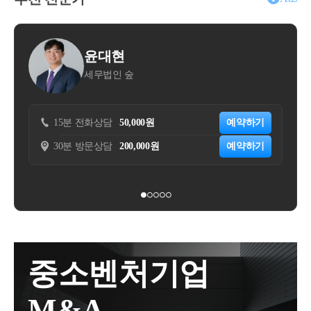
서울 강남 4구를 제외한 전 구 (21개구) 와경기도의 12
반 주택 + 상속 주택 → 일반 주택을 양도할 때일반 주
되지 않습니다.표에서 보시는 것처럼큰 혜택 두가지가
개 구역은(과천, 광명, 하남, 의왕, 성남 분당/수정/중원,
택에 대한 비과세 혜택을 주는 제도입니다.이때 일반
있는데,부모 자식 간에 증여재산공제는 원래 5천만원
상속주택을 보유한 채
수원 영통/장안/팔달, 용인 수지, 안양 동안)2025년 10
주택은 상속 개시일 현재보유하고 있던 주택에 대해서
밖에 안되지만가업승계 특례시 증여재산공제가 10억
일반주택을 추가 취득할 수 있습니다.
현
김명선
월 16일재지정이 된 상태인데요.뒤이어화성 동탄구 /
한정하는데요.요건을 살펴보도록 하겠습니다.상속개
원이 됩니다.즉 10억원 미만의 가업을 승계하는 증여
 숲
세무법인 송촌
용인 기흥구 / 구리시이 3곳이신규 지정이 되었습니다.
시일 현재 일반주택을 소유하고 있을 것별도세대인 피
진행시증여세를 한푼도 안낼수도 있다는 것입니다.두
조정대상지역에서 추가 주택을 취득하면
이제는 다주택자 중과, 취득세 중과, 대출 규제, 토허제
상속인으로부터 주택을 상속받을 것선순위 상속주택
번째로 120억까지 10%, 600억까지는 20%의한도로 증
2주택인 경우 8%의 취득세 중과세율을 적용하는데
적용 등많은 분들이 조정지역 등의 효과를 잘 아시고
에 해당할 것일반주택을 상속주택보다 먼저 양도할 것
여세를 과세합니다.증여세가 정말 많이 줄어들 수 있
요.
50,000원
예약하기
15분 전화상담
30,000원
계실텐데요.다시 한번 정리해드리도록 하겠습니다.대
양도일 현재 일반주택은 2년 이상 보유요건을 충족할
습니다.다만, 증여자인 부모가 추후 사망하는 경우상
200,000원
예약하기
30분 방문상담
70,000원
출가계대출은 크게주담대와 전세대출로 나누어집니
것1번 요건 및 4번 요건주택은 상속이 일어난 뒤에 산
속세에서 정산 과세되게 됩니다.예를 들어가업승계를
상속주택인 경우, 
다.조정지역 및 투기과열지구에서주담대를 받고자 하
주택은 안됩니다.상속 당시 기존에 보유하고 있던 주
위해 10억원의 지분가치를 증여한 경우10억원의 지분
보유하고 있다 하더라도 중과에서 배제될 수 있습니
는 경우금액에 상관없이LTV 가무주택자는 40% (처분
택을 양도할 때만비과세 혜택이 가능합니다.① 일반
에 대한 증여세는 없습니다.이후 20년 뒤에 상속이 발
다.
조건부 1주택자 포함)유주택자는 0% (대출 불가) 규제
주택을 보유한 상태에서② 상속 주택을 취득 한 뒤③
생하게 되었고,20년 뒤 10억원의 지분가치는 20억원이
가 적용됩니다.생애최초의 경우 LTV 70% + 전입의무
일반 주택을 먼저 양도하시는 순서여야 합니다.2번 요
되었습니다.상속세를 필수적으로 정산하셔야 하는데,
아래 규정을 확인해보도록 하겠습니다.
(6개월 이내) 를 가집니다.비규제지역은무주택자가 7
건.별도세대여야 합니다.비과세는 1세대 1주택인 경우
정산 방법은기존 증여재산가액 + 이번 상속재산가액
0%, 유주택자가 60% 인 것과는대출 폭이 현저히 줄어
이며,동일세대라면 상속을 받았다 하더라도 상속 전/
지방세법시행령 28조의 4, 주택 수 산정방법
의10% ~ 50% 세율을 적용하는 것입니다.그래서 20억
중소벤처기업
든다는 것을 알 수 있습니다.전세대출의 경우소유권
후 모두동일 세대 기준으로 양도세 비과세를 판단하기
원이 아닌 10억원 + 추가 상속재산의 합에 대한상속세
이전 조건부 전세대출은 금지되어매수자가 전세보증
상속을 원인으로 취득한 주택, 조합원입주권, 주택분
때문에별도 세대가 상속받은 경우 해당 비과세가 가능
를 납부하게 됩니다.이 제도의 가장 큰 장점이 이 부분
M&A
금으로 매매 잔금을 대체하는갭투자 형태의 거래는 차
양권, 오피스텔은
합니다.3번 요건선순위상속주택에 해당하여야 합니
입니다.증여시점에 자녀는 재산이 충분하지 않을 수