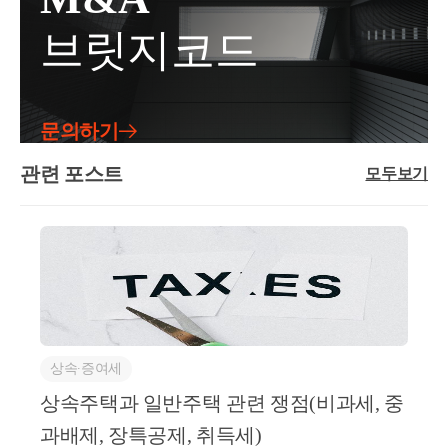
단이 되게 됩니다.세제조정지역의 다주택자의 경우취
다.선순위 상속주택이란,돌아가신 분이 주택이 2채 이
상속개시일부터 5년까지는
 주택 수에 포함되지 않습
있기에증여세에 대한 과세를 상속 시점으로 이연시켜
브릿지코드
득 / 양도 모두 문제가 될 수 있습니다.조정지역 내 물
상 있었다면그 중 아래 판단에 따라 선순위 1채만 비과
니다.
주면서자연스럽게 자녀의 재산 축적을 도와주는 효과
건을 다주택자가취득하게 된다면,2주택은 8%, 3주택
세 혜택이 가능하다는 의미입니다.선순위 상속주택은
가 있습니다.그리고 추후 상속이 일어난 경우,상속세
은 12%의 취득세를 부과하게 됩니다.조정지역 내 물건
상속 관련 많은 규정이 '5년'으로 되어있습니다.
다음과 같이 판단합니다.① 피상속인의 소유기간이 가
재원 마련 등의 사업적 기반,그리고 재산적 기반을 만
을 다주택자가양도하게 된다면,양도소득세 중과 (2주
장 긴 주택② 피상속인의 거주기간이 가장 긴 주택③
들어주게 되는거죠.물론 재산가액 가치도 증여 시점을
문의하기
여기서 5년은 상속개시일부터 기산되며,
택 20%, 3주택 30% up)장기보유특별공제를 전면 배제
피상속인이 상속개시일 현재 거주한 주택④ 기준시가
그대로 인용하고요.당연히 가업승계의 요건이 있고,가
하게 됩니다.양도세에서는 장특공제의 공제율이 세액
가 가장 높은 주택이 비과세 특례는,별도세대인 1주택
관련 포스트
업승계를 받은 뒤 자녀는 5년 이내가업을 승계 받고 실
모두보기
에 큰 영향을 미치기 때문에세율 중과 뿐 아니라 공제
상속주택을 보유한 채 
자가 선순위상속주택을 상속받아1주택을 양도할 때
제 가업에 종사해야 하며받은 지분을 처분, 양도하면
율이 0으로 적용되어실제 세액 효과는 2~3배 이상 차
비과세 특례를 받는 경우가장 유리하게 작용됩니다.공
기존 주택을 양도하거나
안되는사후관리 요건을 엄격하게 진행해야 합니다.가
이가 날 수 있습니다.또한 조정지역 내 물건을 매수하
동상속주택으로 인한 비과세 특례 (소득령 제155조 제
신규 주택을 취득할 때에 대한
업상속공제모든 상속과 증여 이슈는부모님이 살아계
신다면,보유요건 뿐만 아니라 거주요건 2년을 필수적
3항)이 비과세 특례는&lt;공동상속&gt; 받은 경우 적용
시는 현재 진행하는 것이 가장 좋은데요.가업상속도
골든타임이라고 생각하시면 좋습니다.
으로 충족해야만1세대 1주택 비과세가 가능해집니다.
되는 특례인데요.상속주택을 형제 혹은 부모/자녀 간
마찬가지로상속 시점에 가업상속공제 에 대한 규정이
토지거래허가토지거래허가구역에서는부동산 계약하
공동으로 지분을 상속받는 경우가 굉장히 많은데요.이
있지만,위의 증여세 과세특례에 비해사후관리가 매우
또한 공동상속주택의 경우
시는 것이상당히 기간도 길어지고 사안이 복잡해지게
경우, 공동상속주택을 소수지분권자인 경우에 한하여
엄격한 부분이 있습니다.그럼에도 상속 공제액이 매우
됩니다.토허제 지역의 집을 사기 위해서는약정서를 쓴
지분이 가장 큰 자 
소유하고 있는 일반주택을 양도할 때 1주택자로 보아
상속∙증여세
크고 (600억까지)요건을 모두 갖추어 공제를 받을 수
후 구청에 허가서를 제출하면구청에서 업무협의 및 현
지분이 동일하다면 거주하는 자
비과세가 가능합니다.별도세대인 피상속인으로부터
있다면,이후 정산이 되는 등 과세를 뒤로 미루는 것이
상속주택과 일반주택 관련 쟁점(비과세, 중
장조사를 통해허가 or 불허가 의 결정을 내립니다.개인
상속주택을 공동으로 취득할 것주된 상속인에 해당하
이후 나이가 가장 많은 자를 기준으로
아닌실제 바로 공제가 되는 것이기 때문에 세금이 나
과배제, 장특공제, 취득세)
간의 결정인데 구청의 허가가 떨어지지 못하면계약 이
지 않을 것양도일 현재 일반주택은 2년 이상 보유요건
최대지분권자의 주택으로만 보게 되며