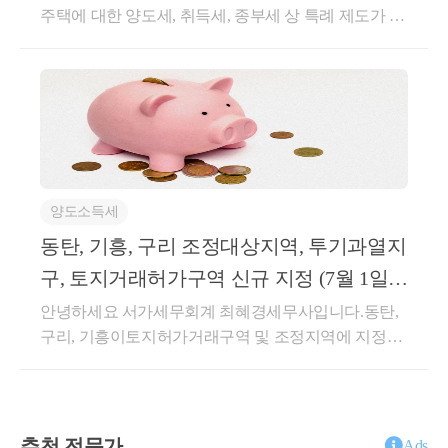
건보료 등의 준조세를
주택에 대한 양도세, 취득세, 종부세 상 특례 제도가 있
식 지분 등을 받게 되는 경우현금이 부족하여 세금을
모두 종합하여 검토하는 것이 중요합니다.
습니다.상속주택은 예상하지 못한 주택에 대한 취득이
못내는 경우도 존재한다는 것입니다.연부연납이나 물
기 때문인데요.상속주택에 대한 양도세 특례는 일반적
납 등 배려해주는 제도는 일부 있지만,이러한 제도로
으로상속주택 과 기존 주택을 보유하고 있을 때'기존
도 쉽게 커버가 되지 않는게이 상속, 증여 에 대한 이슈
주택'에 대한 양도세 비과세 및 중과 배제 혜택을 주게
입니다.그런데 유일무이하게 국세청에서는가업을 승
됩니다.일반적으로 상속주택을 즉시 매도하게 되면취
계하는 경우 전폭적인 지지를 해주고자 하는데요.부모
득가 (상속가액) = 양도가 (매매가액) 이 동일하기 때문
세대로부터 땅이나 부동산, 금융재산등을 받는 것은선
에1차적으로 양도소득세 상 과세금액이 없는 경우가
호하지는 않지만,가업을 승계받아 탄탄한 중소, 중견
양도소득세
일반적이며일반 주택 매도 후 상속 주택이 남은 경우
기업의백년가업을 잇게 하는 것은 국가 정책으로도 밀
상속주택에 대한 1세대 1주택 비과세가 가능하기 때문
동탄, 기흥, 구리 조정대상지역, 투기과열지
어주고 있습니다.세법에서도 당연히 이런 부분을 지원
입니다.그렇다면, 상속주택 + 일반주택을 보유하는 경
해주는 제도가 있습니다.오늘은 그 제도를 살펴보도록
구, 토지거래허가구역 신규 지정 (7월 1일(5
우,일반주택에 대한 양도소득세 특례 제도를 정확히
하겠습니다.가업승계시 특례를 받을 수 있는 제도는증
일) 부터 적용)
안녕하세요 서가세무회계 최혜경세무사입니다.동탄,
확인해보아야 하는데요.상속주택을 보유한다면 어떠
여시 특례와상속시 공제로 나뉘어지게 됩니다.각각 살
구리, 기흥이토지허가거래구역 및 조정지역에 지정이
한 매도 / 보유 플랜을 짜셔야 하는지그 전에 상속주택
펴보도록 하겠습니다.가업승계 주식에 대한 증여세 과
상속주택을 보유한 채 일반 주택을 취득
되었습니다.기정사실화 되어있었던 지역이고,날짜가
을 어느 정도의 지분으로 협의를 하셔야 하는지양도소
세특례과세특례 이름에도 써있는 것 처럼,&lt;주식&gt;
언제로 될지가 관건이었던 것 같은데투기과열지구 및
득세 특례를 통해 같이 알아볼 수 있겠습니다.상속주
하는 경우 취득세
에 대한 증여세 과세특례 입니다.즉, 주식을 가지고 있
조정지역은2026년 7월 1일부터 효력 발생토지거래허
택으로 인한 비과세 특례 (소득령 제155조 제2항)상속
는 법인을 대상으로가능한 과세특례 입니다.개인사업
가구역은2026년 7월 5일부터 효력이 발생합니다.이미
주택으로 인한 비과세 특례 요건을 살펴보겠습니다.일
추천 전문가
자 인 소상공인이나 가업의 경우해당 특례는 적용이
Ads