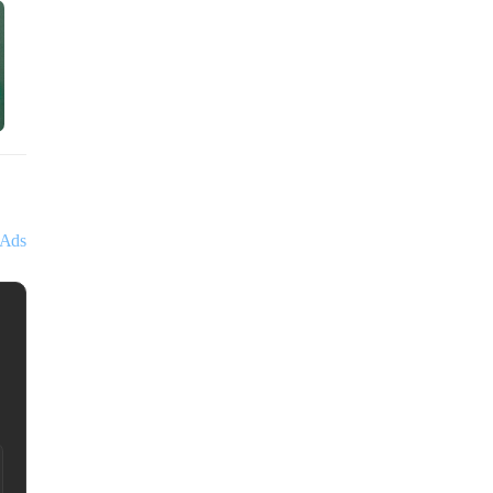
Ads
이용진
태성회계법인
서울특별시 강
조사 수임 - 상속·증
■ 법인, 개인사업자 기장 ■
세 플랜 수립
설팅 ■ 병/의원 MSO 컨
담
110,000원
예약하기
15분 전화상담
55,000원
예약