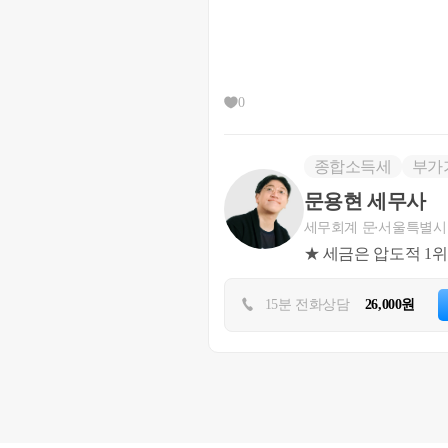
0
종합소득세
부가
문용현 세무사
1. 사실관계
세무회계 문
서울특별시
○’09년 구 A주택 취득
★ 세금은 압도적 1
○’17년 B주택 취득
  ＊ 소득령§155⑳의
15분 전화상담
26,000원
○ ’18.3월 구 A주
○ ’22.6월 자진말소 
○ ’26.12월 A주택
○ ’27.5월 B주택 양도
2. 질의내용