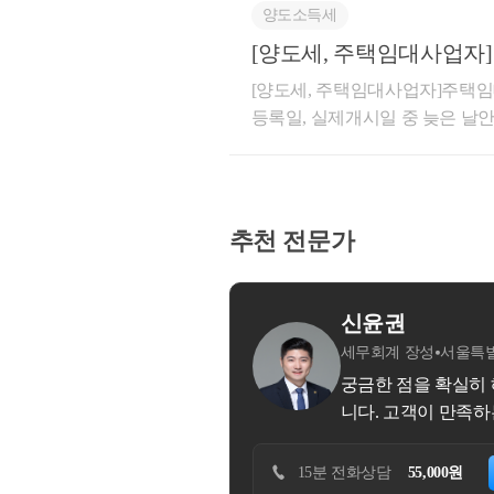
세법 시행령」 제155조의3제1
양도소득세
간의 주문･판매 거래를 중개･
하여는 기존 해석사례(기획재정부 재산
래로서, 판매회원과의 이용약관
[양도세, 주택임대사업자
랍니다.○ 기획재정부 재산세제과-14
중 구독회원 주문 건에 대한 배
일(사업자등록일, 실제개시
[양도세, 주택임대사업자]주택
차계약을 체결한 경우로서 주택
★
 주요 경력
액은 용역 공급 조건에 따라 통
등록일, 실제개시일 중 늦은 날안녕
주택 취득 전에 임차인과 작성한
치세법 제29조 제5항 제1호의
- 121,000건 이상의
니다.주택임대사업자는 장기보유
의 “직전임대차계약”에 해당하는
과세표준에 포함하지 아니함상세
- 600건 이상의 경정
세 감면등의 세제혜택을 적용받을
직전임대차계약에 해당하지 않음[
바일 애플리케이션을 통해 모바일 
무임대기간을 충족해야 합니다.
- 세무사 플랫폼 '택슬리
1.06.26. 서울 마포구 A주택 취득 계약
매회원’)간 음식 주문･판매 중개 
터 계산하므로 기산일(시작일)을
차계약 체결 - 임대기간 : ’22.2.28.
- 전문가 플랫폼 '아하커
추천 전문가
서비스에 대한 대가로 판매회원
등록일부터 기산하는 것이 아니
으로 매도인이 보증금 10.5억원에 2
- 지식공유플랫폼 '아하'
료(이하 ‘○○서비스 수수료’)를 수취함
제혜택을 적용받지 못하실 수도
결 - 임대기간 : ’24.2.28. ~ ’26
회원(음식점)이 선택한 제3자 
이상 공유)
용받기 위한 의무임대기간 기산일
예정2. 질의내용○매매계약 체결
매회원으로부터 배달료를 수취하여 판매
- KB금융 콘텐츠 필진
: ❶, ❷중 늦은 날&gt;❶ 지
소유자(매도인)와 별도의 임대차
남구
가지 유형으로 구분됨○신청인은 구
제혜택 기산일 : ❶,❷,❸ 중 늦
- 한국경제필진
간이 시작되어 실제 1년 6개월 
면 당월 주문 중 건당 최소주문금
해드립니다. 방문 상담비용은 1시간 기준으로 책정된 가격입
업자등록일❸ 실제 임대개시일국세
특례의 직전임대차계약에 해당하
- 서울시 마을세무사
불문)를 전액 할인받을 수 있는
춤형 상담을 제공합니다.
제혜택의 개시일이 절대적으로 중
을 취득하면서 해당 주택의 전
- ㈜코스맥스 세무팀
게 이용기간 동안 앱 내 안내된
터 8년 이상인지, 10년 이상인
해당하는지 여부서면-2022-법규재산-4
에게 부가가치세 과세대상 용역을
- ㈜현대중공업 세무
하기
30분 방문상담
220,000원
예약하기
자 등록 이후 실제 임대개시가 
산일자 : 2022.11.02.요지
가가치세법 제36조에 따른 영수