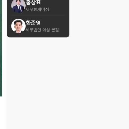
홍상표
세무회계비상
한준영
세무법인 아성 본점