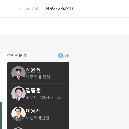
로그인/가입
전문가 가입안내
추천전문가
Ads
29
신윤권
세무회계 장성
김동훈
조우세무회계사무소
이용진
태성회계법인