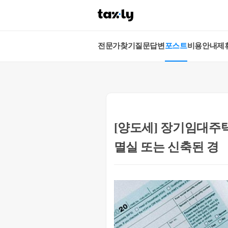
전문가찾기
질문답변
포스트
비용안내
제
[양도세] 장기임대주
멸실 또는 신축된 경