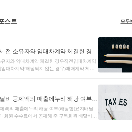
 임대의무기간이 1/2이상을 충족한 상태에서 자진
 포스트
모두
택(A)이 멸실되거나 신축(준공)되더라도 자진말소일
주택(B)을 양도시 소득령§155㉓에 따라 거주주택 
부
서 전 소유자와 임대차계약 체결한 경우
. 감사합니다.
상황에 따라 다름)
 소유자와 임대차계약 체결한 경우직전임대차계약
전임대차계약 해당되지 않는 경우)매매계약 체결
대차계약이 직전임대차계약에 해당하는지사전-202
04.30.생산일자 : 2026.03.16.요지주택 매매계약을
 경우로서 주택 취득일 이후 임대기간이 개시되더
에 임차인과 체결한 임대차계약은 직전임대차계약
배달비 공제액의 매출에누리 해당 여부
 사전답변 신청의 사실관계와 같이,1세대가 주
공제액의 매출에누리 해당 여부(해당함)요지배달
상담은 직접
 02-6403-9250
으로 전화를 주시거나
후주택 취득 전에 매수인이 임대인이 되고 전 소
판매회원 수수료에서 공제해 준 구독회원 배달비
h@naver.com
 으로 연락을 주시면 됩니다!
별도의 임대차계약을 체결하고 주택 취득과 동시
제5항 제1호의 매출에누리에 해당하여 부가가치
년 6개월 이상을 임대한 경우,해당 계약이 「소득
회신배달 플랫폼 운영사가 판매회원과 구매회원