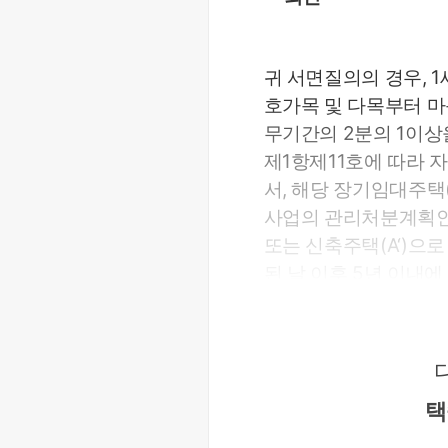
귀 서면질의의 경우, 
호가목 및 다목부터 마
무기간의 2분의 1이상
제1항제11호에 따라
서, 해당 장기임대주택
사업의 관리처분계획인
또는 신축주택(A‘)으
된 날 이후 5년 이내
행령」제155조제20항
상세내용
택