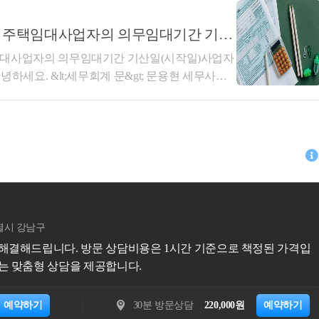
항에 따른 직전임대차계약에 해당하는지 여부에 관
지원하고 판매회원으로부터 수수료를 지급받는 거
세제과-1440, 2022.11.17.)를 참조하시기 바
에 따라 판매회원에 청구할 수수료에서 구매회원
] 주택임대사업자의 의무임대기간 기산
40, 2022.11.17.주택 매매계약 체결한 후 임대
달비 상당액을 공제하여 정산하는 경우, 해당 공제
일 중 늦은 날)
임대사업자의 의무임대기간 기산일(시작일)사업자
 취득일 이후 임대기간이 개시되는 경우 임대인이
상의 대가에서 직접 깎아주는 금액으로서 부가가
하세요. &lt;세무회계 문&gt; 문용현 세무사입
 임대차계약이 「소득세법 시행령」 제155조의3
 ‘매출에누리’에 해당하여 질의법인의 부가가치세
 세금 상담 및 용역
특별공제혜택, 양도소득세 중과배제, 양도소득
지 여부(제1안) 직전임대차계약에 해당(제2안)
내용1. 사실관계○신청인은 ○○웹사이트 또는 모
청구를 통한 약 25억 이상 세금 환급
 수 있습니다. 해당 세혜택을 받기 위해서는 의
회신내용]제2안이 타당합니다.1. 사실관계○ ’2
앱 이용자(이하 ‘구매회원’)와 음식점(이하 ‘판
의무임대기간 판단시 임대기간 기산일(시작일)부
' 상담 및 후기 1위 (약 4,000건 이상 상담)
 체결(잔금일 : ’22.2.28.)○ ’21.09.11. 1차 임대
서비스(이하 ‘○○서비스’)를 제공함-신청인은 ○○
 파악하는 것이 아주 중요합니다. 단순히 사업자
 ~ ’24.2.27., 임대보증금 : 1,050백만원 * 특약사항
넥츠' 상담 및 후기 1위 (약 500건 이상 상담)
으로부터 음식가격 대비 일정 요율의 서비스 이용
기 때문에 잘못 판단하시면 주택임대사업자의 세
년간 전세 거주○ ’23.11.04. 2차 임대차계약 체
 세무/회계 1위 (117,000건 이상 답변 및 337만건 
-음식 배달방식은 Vendor Delivery[VD, 판매
 있습니다.민간임대주택법과 국세 세제혜택을 적
.2.27., 임대보증금 : 900백만원○ ’26.2.27. A주택 양도
배달업체가 음식을 배달하는 방식으로 신청인은 구
은 아래와 같습니다.&lt;민감임대주택법 기산일
 이후 잔금 지급 전에 양수인이 임대인으로서 전
김동훈
회원에게 전달] 및 Own Delivery(OD)의 2
자체 임대사업자등록일❷ 실제 임대개시일&lt;국세 세
계약을 체결하고 주택 취득과 동시에 임대차 기
매회원이 월 0,000원(이하 ‘구독료’)을 지불하
조우세무회계사무소
서울특별시 금천구
은 날&gt;❶ 지자체 임대사업자등록일❷ 세무서 사
이상을 임대한 경우, - 해당 계약이 상생임대주택
액(00,000원)이상 주문에 대해 배달료(배달형태
[주요 업무 분야 및 경력] - 세무조사 대응 : 대기업 및 중견기업 세무
(양도세 등)의 세제혜택을 받기 위한 국세 세
는지 여부(직전임대차계약 해당되는 경우)주택
 멤버십제도를 운영함-신청인은 멤버십 이용자에
여세 전문 : 고액 자산가 자산 평가 및 맞춤형 상속·증여 절
요할 것이므로 반드시 ❶,❷, ❸ 중 늦은 날로부
 소유자와체결한 임대차 계약이 직전 임대차계약에
 혜택을 제공하는 것을 신청법인이 멤버십 이용자
지 등을 확인해보아야 합니다.실제 사례로, 임대사업
083 [법규과-3154]등록일자 : 2022.11.18.생
 제공하는 것으로 보아,-구독료 수취 시점에부
기획팀
15분 전화상담
33,000원
예약하기
30분 방문상
늦었음에도 불구하고 지자체 주택임대사업자 8년
주택을 취득하면서 해당 주택의 전 소유자와 체결한 임대
증을 발급하고 그 구독료에 대한 부가가치세를 신