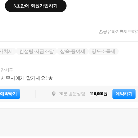
3초만에 회원가입하기
공유하기
제보하
가치세
컨설팅∙자금조달
상속∙증여세
양도소득세
 강서구
위 세무사에게 맡기세요! ★
 거주주택 요건 충족 전제
예약하기
30분 방문상담
110,000원
예약하기
택 주택임대사업자등록(준공공, 8년)
신청
 재건축되어 완공(사용승인)
 예정