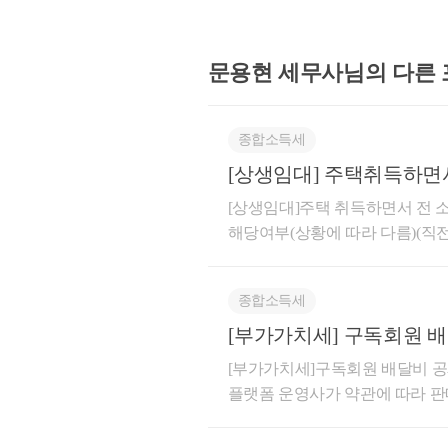
 ○장기임대주택(A)의
말소한 경우로서
문용현 세무사님의
다른
  - 이후 장기임대주
로부터 5년 이내에 거주
특례가 적용되는지 여
종합소득세
[상생임대] 주택취득하면
도움이 되셨길 바랍니다
직전임대차계약 해당여부(
[상생임대]주택 취득하면서 전
좋은 하루 보내세요!
해당여부(상황에 따라 다름)(직
이후 잔금 지급 전에 체결한임
6-법규재산-0087등록일자 : 2026.
종합소득세
체결한 후 임대차계약을 체결한
라도 주택 취득(잔금 청산) 전
[부가가치세] 구독회원 
에 해당하지 않는 것임답변내용귀
(해당함)
[부가가치세]구독회원 배달비 
★
 전화상담 및 방문
택을 취득하는 매매계약 체결 이
플랫폼 운영사가 약관에 따라 
cta_moony
유자(매도인)가 임차인이 되는 
상당액은 부가가치세법 제29조 
에 임대기간이 시작되어 실제 1
세 과세표준에 포함하지 아니함