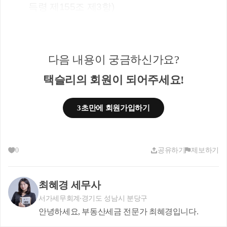
득령 제155조 제3항)
다음 내용이 궁금하신가요?
이 비과세 특례는 
<공동상속> 받은 경우 적용되는 특례인데요.
택슬리의 회원이 되어주세요!
상속주택을 형제 혹은 부모/자녀 간 
3초만에 회원가입하기
공동으로 지분을 상속받는 경우가 굉장히 많은데요.
이 경우, 공동상속주택을 소수지분권자인 경우에 한
하여
0
공유하기
제보하기
소유하고 있는 일반주택을 양도할 때 1주택자로 보
아 비과세가 가능합니다.
최혜경 세무사
서가세무회계
경기도 성남시 분당구
안녕하세요, 부동산세금 전문가 최혜경입니다.