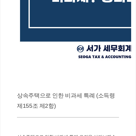
상속주택으로 인한 비과세 특례 (소득령 
제155조 제2항)