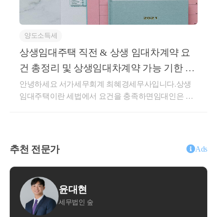
서울 강남 4구를 제외한 전 구 (21개구) 와경기도의 12
계하는 경우 전폭적인 지지를 해주고자 하는데요.부모
개 구역은(과천, 광명, 하남, 의왕, 성남 분당/수정/중원,
세대로부터 땅이나 부동산, 금융재산등을 받는 것은선
소수지분권자에대한 비과세 특례 또한
수원 영통/장안/팔달, 용인 수지, 안양 동안)2025년 10
호하지는 않지만,가업을 승계받아 탄탄한 중소, 중견
선순위 주택에 한하여 적용하게 됩니다.
양도소득세
월 16일재지정이 된 상태인데요.뒤이어화성 동탄구 /
기업의백년가업을 잇게 하는 것은 국가 정책으로도 밀
용인 기흥구 / 구리시이 3곳이신규 지정이 되었습니다.
상생임대주택 직전 & 상생 임대차계약 요
어주고 있습니다.세법에서도 당연히 이런 부분을 지원
이제는 다주택자 중과, 취득세 중과, 대출 규제, 토허제
해주는 제도가 있습니다.오늘은 그 제도를 살펴보도록
만약 자녀 2분이 각각 1주택이 있는 상황에서
건 총정리 및 상생임대차계약 가능 기한 (26
적용 등많은 분들이 조정지역 등의 효과를 잘 아시고
하겠습니다.가업승계시 특례를 받을 수 있는 제도는증
부모님 1주택을 소유하고 있는 경우에
년 말)
안녕하세요 서가세무회계 최혜경세무사입니다.상생
계실텐데요.다시 한번 정리해드리도록 하겠습니다.대
여시 특례와상속시 공제로 나뉘어지게 됩니다.각각 살
지분을 51% : 49% 로 한다면,
임대주택이란 세법에서 요건을 충족하면임대인은 양
출가계대출은 크게주담대와 전세대출로 나누어집니
펴보도록 하겠습니다.가업승계 주식에 대한 증여세 과
도소득세 세제혜택을 적용받고임차인은 전월세 임대
다.조정지역 및 투기과열지구에서주담대를 받고자 하
세특례과세특례 이름에도 써있는 것 처럼,&lt;주식&gt;
지분이 큰 주된 상속인은 상속주택으로 인한 비과세 
료 상한을 가지고 거주할 수 있어 주거안정을 보장받
는 경우금액에 상관없이LTV 가무주택자는 40% (처분
에 대한 증여세 과세특례 입니다.즉, 주식을 가지고 있
특례를, 
을 수 있는 임대제도를 의미합니다.하지만 양도세 세
조건부 1주택자 포함)유주택자는 0% (대출 불가) 규제
는 법인을 대상으로가능한 과세특례 입니다.개인사업
소수지분권자인 상속인은 공동상속주택으로 인한 
제혜택이란 것이 늘 그렇듯,조금이라도 요건에서 어긋
가 적용됩니다.생애최초의 경우 LTV 70% + 전입의무
추천 전문가
자 인 소상공인이나 가업의 경우해당 특례는 적용이
Ads
비과세 특례를
나는 경우 혜택이 불가능하고그 요건이라는 것이 매우
(6개월 이내) 를 가집니다.비규제지역은무주택자가 7
되지 않습니다.표에서 보시는 것처럼큰 혜택 두가지가
받을 수 있을 여지가 있습니다.
까타롭습니다.상생임대주택 양도세 세제혜택상생임
0%, 유주택자가 60% 인 것과는대출 폭이 현저히 줄어
있는데,부모 자식 간에 증여재산공제는 원래 5천만원
대주택의 세제 혜택은 다음과 같습니다.직전임대차계
든다는 것을 알 수 있습니다.전세대출의 경우소유권
밖에 안되지만가업승계 특례시 증여재산공제가 10억
대현
한준영
약 + 상생임대차계약시 5% 증액제한을 준수한다면,1
이전 조건부 전세대출은 금지되어매수자가 전세보증
원이 됩니다.즉 10억원 미만의 가업을 승계하는 증여
이 비과세 특례는
법인 숲
세무법인 아성 본
세대 1주택 비과세 요건 중 거주 요건을 충족한 것으로
금으로 매매 잔금을 대체하는갭투자 형태의 거래는 차
진행시증여세를 한푼도 안낼수도 있다는 것입니다.두
가족간 공동 상속받은 경우 일부 지분을 가지고 있