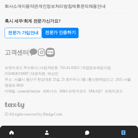
실제 장기보유특별공제 적용 시에는상속개시일부터
제외될 수 있는지요건을 따져봐야 합니다.과세관청에
양도하거나 또는 상속일로부터 5년 이내에 양도하셔
유한 경우중과 배제 혜택이 있는지 살펴볼까요?155조
회사소개
이용약관
개인정보처리방침
제휴문의
채용안내
보유,거주기간을 기산하여 적용합니다.간단한 예를 들
서는 별도로 이 부분을 체크해주지 않기 때문에상속주
야 합니다. 그 이후에는 C와 D주택 중 비싼 주택을 나
2항, 즉 선순위 상속주택에 대한단독상속권자 혹은 공
어보겠습니다.공통가정: 상속주택은 비과세 요건을 충
택을 보유하고 신규 주택을 취득하신다면꼭 상담을 받
중에 팔아서 1세대 1주택 양도세 비과세를 적용받는
동상속 최대지분권자의 경우에해당하는 &lt;상속 주택
혹시 세무/회계 전문가신가요?
족하였음.&lt;사례 1&gt;*피상속인의 거주,보유기간 :
으신 뒤 진행하시길 추천 드립니다.궁금한 내용 있으
것이 좋습니다. 기재하신 내용으로 보아 C주택을 1세
&gt; 은상속받은 날부터 5년이 경과되지 않았다면주택
전문가 인증하기
전문가 가입안내
모두 3년이상*상속인의 거주, 보유기간 : 보유기간 4
시다면언제든 아래 링크로 편안하게 '세금 문의' 진행
대 1주택 양도세 비과세를 적용받는 것이 절세에 도움
수에서 배제 됩니다.1세대 1주택 비과세가 된다는 것
년, 거주하지 않았음첫째로, 피상속인이 거주 및 보유
해주세요.친절하고, 꼼꼼하게, 함께 고민해드리겠습니
이 될 것입니다. 혹은 반드시 A주택 먼저 팔지 않아도
과중과가 배제된다는 것은 다른데요.예컨데 상속주택
한 기간을 토대로 보면장기보유특별공제율 표2를 적
다.긴 글 읽어주셔서 감사합니다.서가세무회계 최혜경
될 경우에는 A주택을 가장 나중에 팔아서 1세대 1주택
에 대한 비과세 특례가 불가능한 경우,상속주택 + 일반
고객센터
용할 수 있습니다.둘째로, 상속인은보유만 4년하였고,
세무사 드림.
양도세 비과세를 받는 것이 가장 좋습니다. B ,C 주택
주택 -&gt; 일반주택 매도시일반주택이 조정지역에 위
거주를 하지 않았습니다.따라서,장기보유특별공제율
을 먼저 파셔서(B, C 간의 순서는 관계없음) 비교적 양
치한다면비과세 or 중과세가 될텐데요.상속 후 5년 이
브릿지코드 주식회사 | 사업자번호 : 781-81-01811 | 직업정보제공사업
은 16%가 적용됩니다.[(보유 4년 x 4%) + (거주 0년 x
도소득세를 적게 내시고, 가장 비싼 A주택을 나중에
J1204020210007 | 대표자명 : 박상민
내 양도한다면, 주택 수에서 제외시켜중과세가 아닌
4%) = 16%]&lt;사례2&gt;*피상속인의 거주, 보유기간 :
주소 : 서울시 용산구 한강대로 23길, 25 로카우스 3층 | 통신판매업신고 : 2021-서울
팔아서 1세대 1주택 양도세 비과세(12억 초과분만 과
일반과세로 적용할 수 있다는 내용입니다.또한 공동상
영등포-0924
보유기간 3년, 거주하지 않았음*상속인의 거주, 보유
세)를 받는 것이 가장 절세에 도움이 되는 것입니다. 혹
속주택의 경우에도상속지분이 가장 큰 상속인의 소유
이메일 : contact@taxly.kr
파트너스
M&A 브릿지코드
M&A란?
브릿지코드
기간 : 보유기간 4년, 거주하지 않았음첫째로, 피상속
은 C와 D주택 중 하나를 판 이후에 A주택은 상속일로
로 하여 주택 수를 계산하게 됩니다.주된 상속인 - 주택
인은 보유 3년을 하였으나거주하지 않았으므로 장기
부터 3년 이내에 양도함으로서 일시적 2주택 양도세
수 포함소수지분권자 - 주택 수 미포함즉 소수지분권
보유특별공제율 표1을 적용할 수 있습니다.둘째로, 상
비과세를 적용받을 수 있습니다. 도움이 되셨길 바랍
자의 경우에도비과세가 불가능하다면,중과세가 아닌
Ⓒ All rights reserved by BridgeCode.
속인은보유만 4년하였고, 거주를 하지 않았습니다.따
니다. 감사합니다. * 답변 보시고, 이해가 안가시거나
일반과세로 양도세를 신고하는 것으로 보게 되는 것입
라서,장기보유특별공제율은 8%가 적용됩니다.[(보유
보다 궁금한 사항이 있으실 경우 부담없이 02 6403 925
니다.특히나 지금처럼 중과세가 확대되고 있는 상황에
4년 x 2%) + (거주 0년 x 2%)=8%](4) 주의일반주택을 보
0 또는 cta_moonyh@naver.com으로 연락을 주셔도 됩니
서는이 중과세 배제 또한 엄밀히 따져볼만한 규정입니