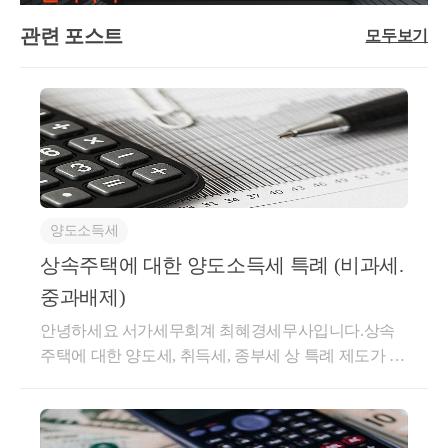
주택소유자 명의로 체결한 임대차계약입니다.이때 반
행 등기가 불가능합니다. 즉 못 사는거죠.토허제에서
155조 2항, 즉 선순위 상속주택에 대한 
그대로 인용하고요.당연히 가업승계의 요건이 있고,가
드시 주택을 취득한 이후에 임대차계약을 체결해야 합
허가를 받기 위해서는무조건 실거주를 해야 하며 (갭
관련 포스트
업승계를 받은 뒤 자녀는 5년 이내가업을 승계 받고 실
단독상속권자 혹은 공동상속 최대지분권자의 경우
모두보기
니다. 만약 전 매도자가 임대 체결한 계약을 승계한 계
투자 불가)2년을 채워야 합니다.그리고 매수자와 매도
제 가업에 종사해야 하며받은 지분을 처분, 양도하면
에 
약이라면 직전임대차계약이 될 수 없습니다.직전임대
자의 주택 수 또한허가의 중요 포인트가 되게 됩니다.
안되는사후관리 요건을 엄격하게 진행해야 합니다.가
해당하는 <상속 주택> 은
차계약의 임대기간은 1년 6개월 이상으로, 1개월 미만
한마디로 계약이 매우 복잡해지는 것입니다.또한 자금
업상속공제모든 상속과 증여 이슈는부모님이 살아계
의 기간은 1개월로 봅니다.애초에 2년 계약을 하였지
조달계획서의 이슈가 있습니다.조정지역 및 투기과열
시는 현재 진행하는 것이 가장 좋은데요.가업상속도
상속받은 날부터 5년이 경과되지 않았다면
만 만약 임차인의 사정으로 임대를 계속할 수 없어 새
지구 내 주택을 취득하시게 되면자금조달계획서 및 입
마찬가지로상속 시점에 가업상속공제 에 대한 규정이
주택 수에서 배제 됩니다.
로운 임대차계약을 체결했다면, 이때 임대료가 인상되
주계획 신고 의무는 물론증빙자료에 대한 제출 의무도
있지만,위의 증여세 과세특례에 비해사후관리가 매우
지 않았다면 두 임대차 기간을 합산하여 계산 할 수 있
있습니다.부동산을 사면서 구청 등에잔액 예금 증명
엄격한 부분이 있습니다.그럼에도 상속 공제액이 매우
습니다.A 임대 (1년) + B 임대 (1년) -&gt; C 임대 (2년)A
1세대 1주택 비과세가 된다는 것과
서, 대출 증명서, 차용증, 증여신고서 등을필수적으로
양도소득세
크고 (600억까지)요건을 모두 갖추어 공제를 받을 수
- B 간 임대료가 동일하다면,A + B 합산하여 직전임대
중과가 배제된다는 것은 다른데요.
제출해야 합니다.조정 지역 이외에는 6억원 기준으로
있다면,이후 정산이 되는 등 과세를 뒤로 미루는 것이
상속주택에 대한 양도소득세 특례 (비과세.
차 계약으로 봅니다.A 임대 (1년 6개월) -&gt; B 임대 (1
자금조달계획서에 대한 제출의무가 있는데요.조정 지
아닌실제 바로 공제가 되는 것이기 때문에 세금이 나
중과배제)
년) + C 임대 (1년)B - C 간 임대료가 동일하다면,B + C
역에서는 금액과 관계없이모든 매수자는 자금조달계
오지 않게 됩니다.또한 법인만 가능했던 증여세 과세
예컨데 상속주택에 대한 비과세 특례가 불가능한 경
합산하여 상생임대차 계약으로 봅니다.(2) 상생임대차
안녕하세요 서가세무회계 최혜경세무사입니다.상속
획서를 필수적으로 제출해야 합니다.자금조달계획서
특례와 달리개인사업자의 가업승계시에도가업상속공
우,
계약상생임대차계약의 임대개시일 (계약체결일) 은 20
주택에 대한 양도세, 취득세, 종부세 상 특례 제도가 있
는 신고가 되지 않은 수익에 대한 리스크를 안고 있고,
제가 가능합니다.가업상속공제란,요건을 갖춘 가업,
상속주택 + 일반주택 -> 일반주택 매도시
21.12.20 ~ 2026.12.31올해 말까지로 법령상 되어 있습
습니다.상속주택은 예상하지 못한 주택에 대한 취득이
가족 간 알음알음 건네받은 자산 등에 대한 추적이 들
피상속인, 상속인의 경우상속세 신고시가업의 재산 및
일반주택이 조정지역에 위치한다면
니다.기존에는 24.12.31 까지로 되어있다가 24년 11월
기 때문인데요.상속주택에 대한 양도세 특례는 일반적
어올 수 있기 때문에문제가 되는 자산의 흐름이 있다
출자 지분 등을 기준으로상속세에서 제외시켜주는 '공
에 개정되어 26년으로 연장된 바 있습니다. 정부의 기
비과세 or 중과세가 될텐데요.
으로상속주택 과 기존 주택을 보유하고 있을 때'기존
면,세무사를 통해 꼭 사전 상담을 진행하시기를 권해
제'를 해주겠다는 내용입니다.이때 가업은중소기업,