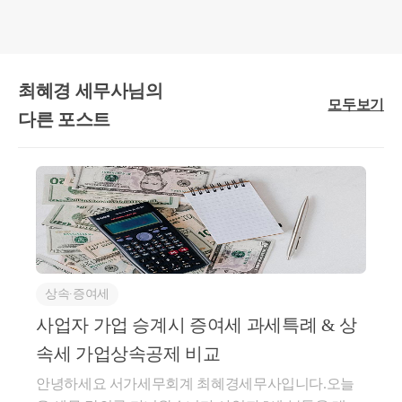
별도세대인 피상속인으로부터 상속주택을 공동으로 취득
주된 상속인에 해당하지 않을 것
양도일 현재 일반주택은 2년 이상 보유요건을 충족할 것
최혜경 세무사님의
모두보기
다른 포스트
상속∙증여세
2번 요건.
사업자 가업 승계시 증여세 과세특례 & 상
일단 주된 상속인에 해당되지 않아야 하는데요.
속세 가업상속공제 비교
상속 주택을 지분별로 받은 경우
주된 상속인 - 소수지분권자로 나눠지게 됩니다.
안녕하세요 서가세무회계 최혜경세무사입니다.오늘
이 혜택은 소수지분권자에게만 가능한 특례입니다.