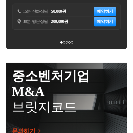
봅니다.즉, 갭투자를 한 경우에도 임차인을 위한 상생
단이 되게 됩니다.세제조정지역의 다주택자의 경우취
번째로 120억까지 10%, 600억까지는 20%의한도로 증
되, 
임대를 한 소유주라면 조정지역 주택에 거주하지 않아
득 / 양도 모두 문제가 될 수 있습니다.조정지역 내 물
여세를 과세합니다.증여세가 정말 많이 줄어들 수 있
담
50,000원
예약하기
내가 보유한 주택에 대한 비과세 요건을 충족시키고
도 1세대 1주택 비과세를 받을 수 있게 되는 것입니다.
건을 다주택자가취득하게 된다면,2주택은 8%, 3주택
습니다.다만, 증여자인 부모가 추후 사망하는 경우상
자 할 때
담
200,000원
예약하기
그뿐 아니라,상생임대주택시 2년 거주한 것으로 보아
은 12%의 취득세를 부과하게 됩니다.조정지역 내 물건
속세에서 정산 과세되게 됩니다.예를 들어가업승계를
요긴하게 활용 될 수 있습니다.
장기보유특별공제를 4% 를 적용받을 수 있습니다.장
을 다주택자가양도하게 된다면,양도소득세 중과 (2주
위해 10억원의 지분가치를 증여한 경우10억원의 지분
특공제는 1세대1주택 고가주택 계산시보유기간 × 4%
택 20%, 3주택 30% up)장기보유특별공제를 전면 배제
에 대한 증여세는 없습니다.이후 20년 뒤에 상속이 발
+ 거주기간 × 4% 를 적용하는데최대 80% 혜택을 주는
하게 됩니다.양도세에서는 장특공제의 공제율이 세액
생하게 되었고,20년 뒤 10억원의 지분가치는 20억원이
이 장특공제 (표2) 는1세대 1주택이면서 거주기간 2년
에 큰 영향을 미치기 때문에세율 중과 뿐 아니라 공제
되었습니다.상속세를 필수적으로 정산하셔야 하는데,
을 해야 한다는 조건이 있습니다.만약 거주하지 않으
율이 0으로 적용되어실제 세액 효과는 2~3배 이상 차
정산 방법은기존 증여재산가액 + 이번 상속재산가액
면 표1의 최대 30% 를 받게 되는데상생임대를 하게 되
이가 날 수 있습니다.또한 조정지역 내 물건을 매수하
의10% ~ 50% 세율을 적용하는 것입니다.그래서 20억
중소벤처기업
상속받은 주택 중과 배제 (167조의3 1항 
는 경우 표2를 적용하여10년 보유시 최대 40% 를 적용
신다면,보유요건 뿐만 아니라 거주요건 2년을 필수적
원이 아닌 10억원 + 추가 상속재산의 합에 대한상속세
받게 되는 것입니다.그럼 그 요건을 살펴볼까요?상생
으로 충족해야만1세대 1주택 비과세가 가능해집니다.
7호 및 2항 2호)
를 납부하게 됩니다.이 제도의 가장 큰 장점이 이 부분
M&A
임대주택 요건상생임대주택의 큰 틀은임대료 5% 증액
토지거래허가토지거래허가구역에서는부동산 계약하
입니다.증여시점에 자녀는 재산이 충분하지 않을 수
제한을 준수하는 것입니다.증액을 하려면 기존 계약 +
시는 것이상당히 기간도 길어지고 사안이 복잡해지게
있기에증여세에 대한 과세를 상속 시점으로 이연시켜
브릿지코드
두번째 계약이 존재해야 할텐데요.그렇기 때문에 직전
됩니다.토허제 지역의 집을 사기 위해서는약정서를 쓴
주면서자연스럽게 자녀의 재산 축적을 도와주는 효과
계약, 상생계약으로 나누어져 요건을 살피게 됩니다.
후 구청에 허가서를 제출하면구청에서 업무협의 및 현
가 있습니다.그리고 추후 상속이 일어난 경우,상속세
상속받은 주택을 보유한 경우
요건 1.(1) 직전임대차계약 + (2) 상생임대차계약,2번에
장조사를 통해허가 or 불허가 의 결정을 내립니다.개인
재원 마련 등의 사업적 기반,그리고 재산적 기반을 만
중과 배제 혜택이 있는지 살펴볼까요?
걸친 계약이 있어야 합니다.요건 2.(1) 직전임대차계약
간의 결정인데 구청의 허가가 떨어지지 못하면계약 이
들어주게 되는거죠.물론 재산가액 가치도 증여 시점을
문의하기