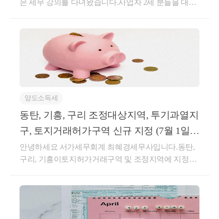
은 세무 강의를 다녀왔습니다.사업자 2세 분들을 대상
으로가업승계시 어떤 부분이 효과적인지 다루는 내용
주된 상속인 판단 기준은 아래와 같습니다.
이었는데,이 부분을 공유하면 좋을 것 같아서 포스팅
① 상속지분이 가장 큰 자
을 남깁니다.모든 재산, 즉 부동산이든 현물, 현금이든,
② 상속주택에 거주하는 자
주식이든어떤 자산의 형태를 가지든부모가 자녀에게
③ 최연장자
그 재산을 이전하고자 한다면증여나 상속 (간혹 양도)
의 방법으로진행하셔야 합니다.이 모든 행위에는 당연
히 세금이 붙습니다.상속세와 증여세율은 그 세율이
이 비과세 특례에 중요한 점은,
양도소득세
같은데요.10억이 초과되면 40%,30억이 초과되면 무려
위에 상속주택 특례처럼 
절반인 50%의 세율이 붙습니다.현금으로 만약 증여나
동탄, 기흥, 구리 조정대상지역, 투기과열지
상속 주택을 취득할 때 보유하여야 함
 이라는 조건 
상속을 받는다면세금이 많이 나와서 어쩔 수는 없겠지
구, 토지거래허가구역 신규 지정 (7월 1일(5
자체가 없습니다.
만,그 현금으로 바로 세금을 납부할 수는 있습니다.그
일) 부터 적용)
안녕하세요 서가세무회계 최혜경세무사입니다.동탄,
런데 문제는 현물 재산 (부동산 기타 등등) 을 받거나주
즉, 비과세를 받고자 하는 일반주택은
구리, 기흥이토지허가거래구역 및 조정지역에 지정이
식 지분 등을 받게 되는 경우현금이 부족하여 세금을
추후 취득한 주택도 비과세가 가능하게 됩니다.
되었습니다.기정사실화 되어있었던 지역이고,날짜가
못내는 경우도 존재한다는 것입니다.연부연납이나 물
언제로 될지가 관건이었던 것 같은데투기과열지구 및
납 등 배려해주는 제도는 일부 있지만,이러한 제도로
① 공동상속주택  + ② 일반주택 취득 → 일반주택 양
조정지역은2026년 7월 1일부터 효력 발생토지거래허
도 쉽게 커버가 되지 않는게이 상속, 증여 에 대한 이슈
도시 비과세
가구역은2026년 7월 5일부터 효력이 발생합니다.이미
입니다.그런데 유일무이하게 국세청에서는가업을 승
(소수지분권자)