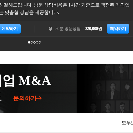
가를 요하는 사업을 제외하고는 상당히 사업자등
 해당 일자에 소득세법상 분양권이 되는 것이지
세금은 "상담 1위(택슬리 4,100건, 타 플랫폼 포함 117,00
 배우자가 다른 주택의 부속토지를 소유한 경우에
사업자등록을 하기 이전에 법인 설립을 해야하며
합원이 되어 조합원입주권을 취득하고 이후 해당
소득 및 비영업대금의 이익을 신고누락하고 신고소득이 미미한 
사에게 맡기시고, 고객님은 일상과 사업에 집중하세요!
이와 관련하여 국세청에서 나온 사전답변이 있습니
등의 작업을 요합니다.​ㄴ. 개인용도로 자금을 사
 중인 고가의 아파트를 공동취득하였습니다.
입주를 하게 되는데요. 이 때, 조합원입주권으로
유가 다른 경우(예 : 주택은 남편 소유, 부속토지
는 마음대로 법인의 자금을 사용할 수 없습니다.
기는 언제일까요?​우선 입주권이 아닌 분양권으로
비영업대금 이익 신고 누락 혐의, 배우자에게 아파트 취득자금을 편
15분 전화상담
25,000원
예약하기
30분 방문
 소유하지 아니한 경우라면 공동명의 1주택자 특례
에 해당하기 때문에 법인이 벌어들인 돈을 대표
기를 살펴보면 다음과 같습니다.조합원입주권으
하였습니다.
 계산시 공제되는 재산세액 및 세부담 상한액을
제가 발생할 수 있습니다.​ㄷ. 회계 및 세무처리
 이와 다릅니다. 조합원의 종류에는 원조합원과
주택 지분 전체에 대하여 계산한 금액으로 합니다.
 비하여 세무적으로 신경쓸 일이 많습니다. 특
택조합의 경우에는 원조합원과 승계조합원 모두
​④ 종합부동산세 계산시 공제되는 세액(고령자세액
추후 세무조사 대상이 될 여지가 있기 때문에 상
 보고 있습니다.이상으로 이번 글을 마치겠습니
동명의 1주택자의 연령 및 보유기간을 기준으로
글은 여기에서 마치겠습니다.감사합니다.
부터 9월 30일까지이며 기한 내 신청하지 못한 경
~ 12월 15일)시에 신청 및 자진신고가 가능합니다.​
업 M&A
다.감사합니다.
드
문의하기
모두