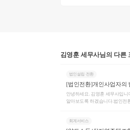
김영훈 세무사님의
다른
​20대 초반의 연소자 A가 개발
법인설립∙전환
는 자신의 자금으로 취득하였다
[법인전환]개인사업자의 
어머니가 운영하는 00업체에서 
안녕하세요. 김영훈 세무사입니
B로부터 빌라 취득자금을 편법증
알아보도록 하겠습니다.법인전
세무조사 사례 3
하겠습니다.법인전환은 개인사
꾸는 것을 말합니다.사업을 시
회계서비스
되어 규모가 커지게 되면 법인