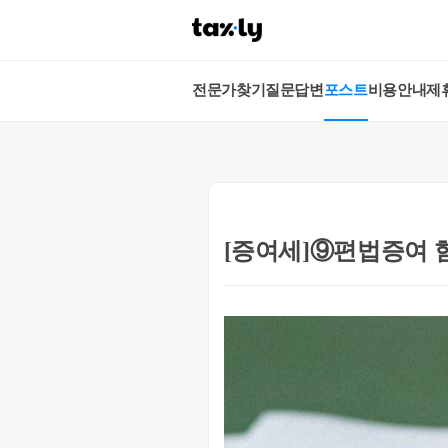
전문가찾기
질문답변
포스트
비용안내
제
[증여세]⑨편법증여 