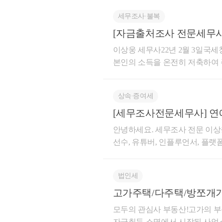
세무조사∙불복
[자금출처조사 전문세무사]
편법증여가 세무조사 대
이상웅 세무사22년 2월 3일국
본인의 소득을 온전히 저축하여 
해서 세무조사에 착수'했다고 
재하여 가공급여를 지급하는 등
상속∙증여세
니다.상담을 진행하다보면자녀가
금으로 인출하여 자녀에게 주는
[세무조사전문세무사] 연
전문직 사업자인 B는 신고 소득
으였습니다.
습니다.그렇다면위 같은 경우'
4명 세무조사 착수(가족 
안녕하세요. 세무조사 전문 이상
이유'와'자금출처조사 대응방안'
B가 지난 수년 간 신고한 매출
선수, 유튜버, 인플루언서, 플랫
템(PCI시스템)과세관청이 부모의
및 배우자에게 아파트 취득자금
였습니다.국세청은 국민, 기업,
과세하기란 쉽지 않습니다.과세관
는데, 일부 사업자는 남다른 지
주택 취득 시 주의사항
사실관계를 입증하여야 하는데 
법인세
법상 납세의무를 무시하고 지능
소득이 거의 없거나 미미한 연소
하기 때문입니다.따라서 국세청은2
증여 신고한 내역이 없다면 세무
일삼아 나라의 근본인 공정과 
고가주택/다주택/방쪼개기
의 주택 취득뿐만 아니라 고가의
I(Property Consumption and 
한다는 입장입니다.이번세무조
증여 여부를 파악할 계획입니다.
모두의 관심사 부동산!고가의 부
습니다.「소득·지출 분석시스템
특수성이 반영된 쟁점들도 있지
자금취득 소명에서 시작된 사업