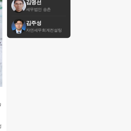
김명선
세무법인 송촌
김주성
자연세무회계컨설팅
습
정