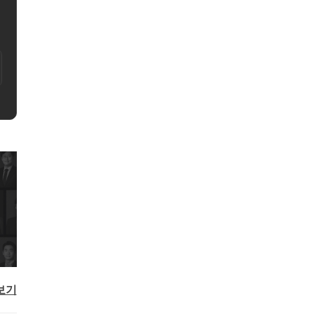
0건 이상)" 검증된 친절한 세무
국세청 출신 세무사, 세무법인 아성 김대영 입
배
세 납세자의 든든한 파
법
상담
110,000원
예약하기
보기