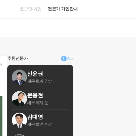
로그인/가입
전문가 가입안내
추천전문가
Ads
09
신윤권
세무회계 장성
문용현
세무회계 문
김대영
세무법인 아성