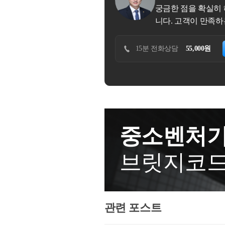
니다.개인사업자는 특정한 인허
후 사업계획승인이 난 경우라면
해드립니다. 방문 상담비용은 1시간 기준으로 책정된 가격입
적용이 가능하나, 납세의무자의
록이 간편합니다. 법인의 경우 
요.​주택의 취득시기지역주택조
주택임대사업자인 B가 주택임대 
맞춤형 상담을 제공합니다.
는 특례적용이 불가능합니다.​
이 과정에서 정관, 주주명부 작성
우자 A와 공동으로 재건축 추진
입주권이 주택으로 완공이 되면 
다.② 해당 주택과 부속토지의 소
용할 수 없습니다.법인의 대표자
인하여 취득하는 주택의 취득시
이에 대하여 주택임대 소득 및 
하기
30분 방문상담
220,000원
예약하기
는 아내 소유)에도 다른 주택을
법인은 법인격을 가진 법적 주체
인하여 취득하는 주택의 취득시
증여한 혐의로 세무조사에 착수
가 가능합니다.​③ 종합부동산세
자가 가져가게 된다면 가지급금 문
로 인하여 취득하는 주택의 경우
계산할 때에는 해당 과세대상 1
가 복잡합니다.법인은 개인기업에
세무조사 사례 4
승계조합원이 있는데요. 지역주
(공동명의 1주택자의 지분 X)
히나 가지급금과 관련된 문제는 
주택의 취득시기는 아래와 같이
공제 및 장기보유세액공제)은 공
당한 주의를 요합니다. ​이번 
다.감사합니다.
합니다.​⑤ 신청기한은 9월 16일
우에는 12월 정기신고(12월 1일 
중소벤처기
이상으로 이번 글을 마치겠습니
브릿지코
관련 포스트