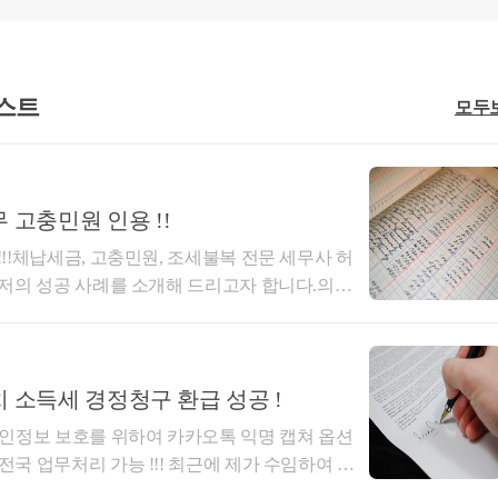
스트
모두
안내문은 
 고충민원 인용 !!
과 또는 법인세과에서 납세자에게 보내는 양식으
!체납세금, 고충민원, 조세불복 전문 세무사 허
저의 성공 사례를 소개해 드리고자 합니다.의뢰
처분'으로 인한 고액의 체납세금 때문에 오랜기간
면서 가장 흔하게 송부하는  소명 안내문 중 하나
.정당하게 처분을 받은거라면 당연히 납부를 하시
 일선 세무서 재직시 수도 없이 송부했던 양식입니
 억울할 뿐만 아니라, 뭔가 의구심이 드는 부분이
서 다퉈봐야겠다는 생각이 들었습니다.수심이 가득
무 성공사례] 3년치 소득세 경정청구 환급 성공 !
 잊을 수가 없습니다.수임을 할 당시 저는 이런 생각
바이 케이스, 사안마다, 납세자별로, 사실관계마다 
인정보 보호를 위하여 카카오톡 익명 캡쳐 옵션
라기 잡는 심정으로 나에게 오셨구나. 열심히 해서
국 업무처리 가능 !!! 최근에 제가 수임하여 환
는 이런 각오로 일을 시작했습니다.결론은...너무
고자 합니다.의뢰인께서는 당초 정기 신고기한(5