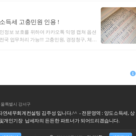
들어 드리면,
'인용'이 되어체납액이 소멸되었습니다!!더운 여름
한 종합소득세 신고를 하신 분이었습니다. 다만, 나
 가서 의견진술을 하고.. 그 이후 결과를 기다리
다던지,
필요경비가 일부 빠져 있어서 과다하게 세금을 납
, 결과가 좋아서 그런지... 야근했던 순간들도 다
서 전문가인 저에게 의뢰를 하셨습니다.저는 관련
소득세 고충민원 인용 !
 혐의가 있다던지(예 : 사업과 무관한 대표자의 개인
.이 사건은 앞으로 세무사업을 하면서 두고 두고
구서)를 작성하고, 관할 세무서에 접수하였습니
인정보 보호를 위하여 카카오톡 익명 캡쳐 옵션
서상 매입세액공제를 받으면 안되는 항목임에도 불구
차 납세의무, 체납소멸 등 의뢰하실 업무가 있으시
 '중박'이었습니다. 당초 3개년치를 신청했는데 3
국 업무처리 가능!!! 고충민원, 경정청구, 체납
 !지역은 전 ~ 혀 ~ 상관 없습니다. 이번 의뢰
입세액 공제란에 기재하여 신고한 경우 등),
기는 하였으나,일부 쟁점에서 과세관청과의 이견이
프로입니다.허훈 세무사최근에 제가 수임하여 빠
니다.추위에 건강 유의하시고, 하루 하루 행복
 감액된 금액이 환급되었습니다. 과세관청의 논리
세액을 공제받은 혐의가 있다던지,
 사례를 소개해 드리고자 합니다.의뢰인께서는 당
볼 수 있었지만, 제가 보기엔 과세관청의 논리
이내에 종합소득세 신고를 하지 못하셨던 대표님(개
 겸업사업자의 경우 안분계산을 잘못한 혐의가 있다던
께는 조세불복할 사안은 아니라는 소견을 말씀드렸
세과)에서는 주기적으로 무신고자에 대한 종합소
으로 나아가지는 않았습니다.어찌되었든 청구세액
처리라고도 하고, 무신고 결정이라고도 합니다)를
분이 나쁘진 않습니다. 아마도 제가 서면을 기가 막
기 판단을 잘못하였다던지 등등
서의 무신고에 대한 종합소득세 결정으로 인하여
과가 나온 듯 합니다(아무리 사업자 자기 홍보시대
.그런데, 제가 세밀하게 살펴보니 상당히 억울한
 있습니다. 
김동영
럽긴 하네요 ㅋㅋㅋ).저는, 저의 세무서 시절 업무 경험을
자료를 요청하여 분석해보니 감액경정이 가능할 수
리하실 수 있게끔 필요한 자료를 충실히 작성하
세무법인 숲
서울특별시 강남구
론, 당황스러우실 심정이 충분히 이해는 가지만요) 
 관련 장부 및 증빙을 첨부하여 서면을 작성하
이 상급자 결재를 받아 업무를 처리함에 있어 너
절세전문가 세무법인 숲 김동영 입니다. - 전문영역 : 종합소득세 납세자의 든든한 파트
무대응을 하신다던지, 엄한데(?) 알아보다가 대응하
을 하였습니다.결과를 제가 감히 예단을 할 수 없
인께서도 좋아하시더라구요. 의뢰하실 업무가 있으
너가 되어드리겠습니다.
다.결과는 ! 대박 ! 까지는 아니고 '중박'입니다.
허비하시면 절대로 안됩니다.
 지역은 전 ~ 혀 ~ 상관 없습
년치는 인용을 받지 못했으니까요.아무튼 2개연
사무소에서 먼곳에 계신 분이셨습니다.일교차 큰