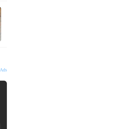
Ads
김동훈
조우세무회계사무소
서울특별
[주요 업무 분야 및 경력] - 세
여세 전문 : 고액 자산가 자