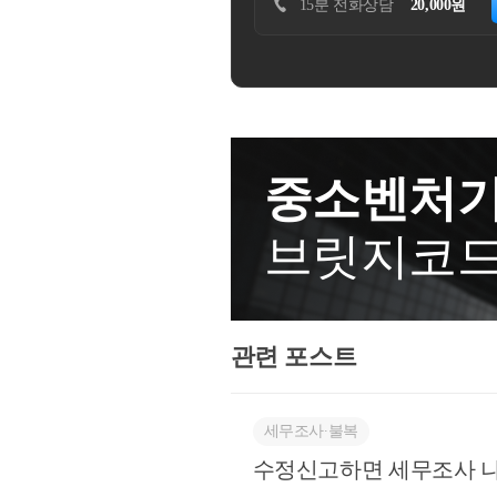
관련 세법 규정을 빠르
하기
30분 방문상담
50,000원
예약하기
도는 신청내용대로 전부 인용을 
초가을 건강 유의하시고, 하루 
교적 빠른 기간내에 결과를 얻게
공부도 하시고,
막히게 잘 작성해서 초스피드로 
안내문을 꼼꼼히 읽고 
자 자기 홍보시대라지만... 좀...
고뇌하시고,
시절 업무 경험을 살려 조사관님
료를 충실히 작성하고 꼼꼼히 
필요하거나 궁금하신 
는데 너무 힘드시지 않게 말이
중소벤처기
을 상급자에게 결재받아
신청, 조세불복청구 등 의뢰하실
방법도 좋습니다.
로 연락주십시오 !지역은 전 ~ 
브릿지코
소에서 먼곳에 계신 분이셨습니다
또한 안내문을 받으셨다
복한 나날 되십시오
가지실 필요는 없습니다
치게 안일한 대응은 더
관련 포스트
조사 의뢰 등)를 초래
그럼에도 불구하고...
세무조사∙불복
접근해야 하고, 이 문
수정신고하면 세무조사 나
그런 대표님이 계시면 