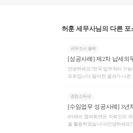
허훈 세무사님의
다른 포
세무조사∙불복
위의 예시로 올려드린 
[성공사례] 제2차 납세의무
일선세무서 부가가치세
안녕하세요?전국 업무처리 가능!!
로, 
프로입니다.얼마전 결과가 나온 
인께서는 '제2차 납세의무 지정
세무서 조사관들이 일하
엄청나게 고생을 하신 분입니다
입니다(저 역시 예전에
종합소득세
는게 맞겠지만, 말씀을 들어보니
다).
많았습니다. 그래서 수임을 해
[수임업
하셨던 그 얼굴... 그 모습을...
보내는 사유는 케이스 
(아래의 캡쳐화면은 의뢰인의 개
을 했습니다.'이 분은 거의 지푸
을 활용하였습니다)안녕하세요?전
천차만별입니다.
꼭 해결방안을 찾아드리자 !!'저
급에 성공한 사례를 소개해 드리