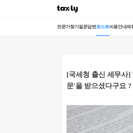
전문가찾기
질문답변
포스트
비용안내
제
[국세청 출신 세무사]
문'을 받으셨다구요 ?