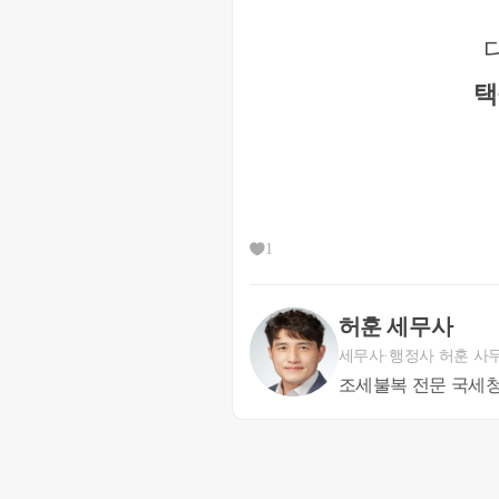
택
1
허훈 세무사
세무사·행정사 허훈 사
조세불복 전문 국세청