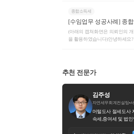
그래도 몇가지 예시를 
나 감사하게도 ! 고충민원 결과 
월 31일) 이내에 간편장부에 의
날 땀흘리며 서면을 쓰고, 출장을
종합소득세
1. 매출누락 혐의가 있
중에 다시 보니 당초 신고서에 
고...너무 너무 힘든 과정이었지만
부한 것이 확인되었습니다.그래
[수임업무 성공사례] 종합
2. 매입세액 과다 공제
좋은 추억으로 남을 것 같습니다
증빙 등을 첨부하여 서면(경정청
(아래의 캡쳐화면은 의뢰인의 개
적 경비는 당초 신고
잊을수가 없을 것 같습니다.제2
다.결과는??대박! 까지는 아니고
을 활용하였습니다)안녕하세요?전
면 주저하지 말고 바로 연락주십시오
하고, 당초 신고시 매
개년 전체에 대해서 환급을 받
세금, 조세불복 전문 세무사 허
인께서도 원거리에 계신 분이셨습
있어서 당초 청구세액보다 다소
3. 접대비 관련 매입
른 시간 내에 처리해드린, 성공
한 나날 되십시오
가 지나쳤다면 조세불복으로 다퉈
초 정기 신고기한(5월 31일) 
4. 기타 면세, 과세
가 나름 타당했습니다. 의뢰인
인사업자)이십니다.세무서(소득
추천 전문가
지,
고 다른 의견이 없으셔서 불복
득세 과세(소득합산표 과세자료
의 약 70%가 환급이 되어서 기
5. 부가가치세 공급시
하지요.의뢰인 역시 관할 세무
히게 잘 작성해서 이런 좋은 결
거액의 세금을 추징당하였습니다
수많은 사례가 있을 수
라지만... 좀... 많이... 쑥스
케이스였습니다.그래서, 관련 
시 강서구
살려 조사관님이 빠르게 일을 처
안내문을 받으시면 (물
있겠다는 생각이 들었습니다.저는
고 꼼꼼히 첨부합니다. 조사관님
- 전문영역 : 양도소득세, 상
멘붕에 빠지셔서 그냥 
고, 관할 세무서에 고충민원신청
무 힘드시지 않게 말이죠.의뢰
인기장 납세자의 든든한 파트너가 되어드리겠습니다.
었기에... 말을 아끼며 기다렸습니
실 있는 귀한 시간을 
시면 허프로에게 주저하지 말고 바로 연락주십시오 !
당초 3개년치를 신청했는데 1개
니다. 이번 의뢰인께서도 저희 