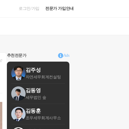
로그인/가입
전문가 가입안내
추천전문가
Ads
07
김주성
자연세무회계컨설팅
김동영
세무법인 숲
김동훈
조우세무회계사무소