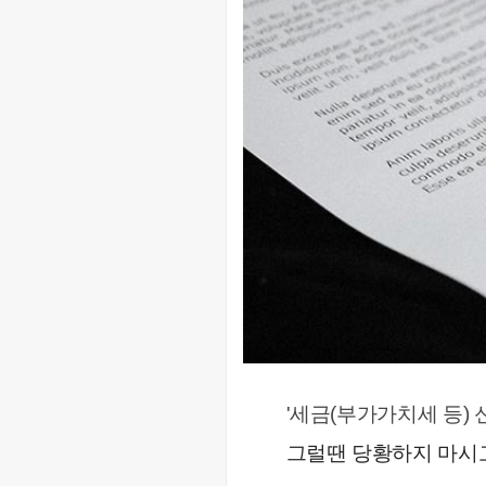
'세금(부가가치세 등)
그럴땐 당황하지 마시고..