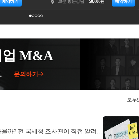
게 (국세법령정보시스템 등에서) 기본적인 내용은 
15분 전화상담
30,000원
예약하기
30분 방문상
받아서 너무 기분이 좋습니다. 그것도 접수 후 비
하루 행복한 나날 되십시오.
 되어 감사할뿐입니다. 아마도 제가 서면을 기가
처리가 된 것이 아닌가 생각합니다(아무리 사업
그에 대하여 어떻게 대응하실건지 차분히 검토 및 
 많이... 쑥스럽긴 하네요 ㅋㅋㅋ).저는, 저의 세무서
들이 빠르게 일을 처리하실 수 있게끔 필요한 자
첨부합니다. 조사관님들이 보시고 인용을 결정하시
사항은 안내문 하단에 기재된 담당 조사관(안내문
죠.의뢰인께서도 매우 좋아하시더라구요. 고충민원
업 M&A
서 보낸 사람)에게 전화 또는 내방하여 문의하는 
 업무가 있으시면 허프로에게 주저하지 말고 바
혀 ~ 상관 없습니다. 이번 의뢰인께서도 저희 사무
드
.늦여름 더위에 건강 유의하시고, 하루 하루 행
문의하기
 해서 불필요하게 과도한 공포나 불안한 마음을 
만, 반대로 될대로 대라는 식의 무대응이나 지나
 심각한 사태(예 : 부가가치세과에서 조사과로 세무
모두
할 수 있으니, 너무 안일한 대응은 절대 금물입니다.
  앞이 막막하고 캄캄하여 도저히 어디서부터 어떻게 
제를 도대체 어떻게 풀어가야 할지 모르시겠다구요?
올까? 전 국세청 조사관이 직접 알려드
더 이상 혼자 끙끙 고민하시지 말고 허프로의 조력