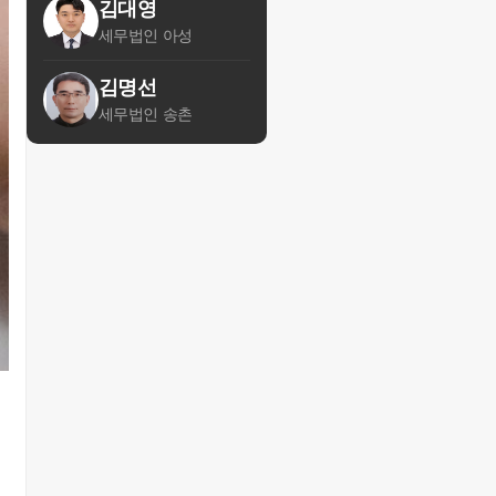
김대영
세무법인 아성
김명선
세무법인 송촌