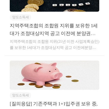
로 완공되어 양도시 거주요건 적용하지 않음회 신귀
서면질의의 경우,「주택법」제2조제11호가목에 따른
양도소득세
지역주택조합의 조합원의 지위를 보유한 세대가 조정
대상지역 지정 이전에 분양권 매매계약을 체결하고 계
지역주택조합의 조합원 지위를 보유한 1세
약금을 지급한 사실이 증빙서류에 의하여 확인되는 경
대가 조정대상지역 공고 이전에 분양권을
우에는 그 분양권이 완공되어 해당주택 양도시 1세대
취득한 경우 거주요건
지역주택조합의 조합원 지위(21년 이전 사업계획승인)
1주택 비과세 거주요건을 적용하지 아니하는 것입니
를 보유한 1세대가 조정대상지역 공고 이전에분양권
다.상세내용1. 사실관계-’15. 5월B지역주택조합 조합
을 취득한 경우 거주요건 적용 여부(거주요건 없음)※
원 가입 계약-’17. 3월B지역주택조합 사업계획 승인-’1
지역주택조합원의 계약금을 납부한 경우, 분양권으로
9. 1월A분양권 당첨-’19. 2월A분양권 계약금 완납-’20.1
보아 주택수에 포함되는지 여부에 대해서 포스팅한 글
2.18.A주택 소재지 조정대상지역으로 지정-’21. 2월B
이니 참고하시면 됩니다.지역주택조합원의 계약금을
주택 완공-’21. 9월A주택 완공2. 질의내용-지역주택조
납부한 경우, 분양권으로 보아 주택수에 포함되는지
합원 지위(21년 이전 사업계획 승인)를 보유한 1세대가
여부지역주택조합원의 계약금을 납부한 경우, 분양권
조정대상지역 공고 이전에 매매계약을 체결하고 계약
으로 보아 주택수에 포함되는지 여부 안녕하세요. &lt;
금을 지급한 경우, 그 분양권이 완공되어 해당주택을
양도소득세
세무...blog.naver.com서면-2023-부동산-1411 [부동산납
양도시 1세대1주택 비과세 거주요건 적용 여부★주요
세과-1910]등록일자 : 2023.11.03.생산일자 : 2023.08.01.
[질의응답] 기존주택과 1+1입주권 보유 중,
경력- 105,000건 이상의 세금 상담 및 용역- 600건 이상
요 지지역주택조합의 조합원 지위(21년 이전 사업계획