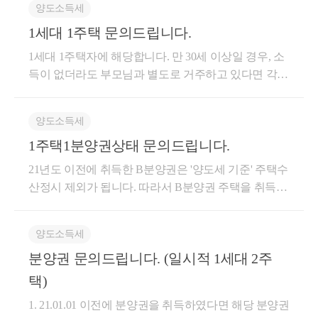
양도소득세
1세대 1주택 문의드립니다.
1세대 1주택자에 해당합니다. 만 30세 이상일 경우, 소
득이 없더라도 부모님과 별도로 거주하고 있다면 각각
별도 세대로 봅니다. 따라서 본인 주택이 1세대 1주택
비과세 요건(2년 이상 보유)을 충족했다면 양도소득세
양도소득세
비과세가 가능합니다. 도움이 되셨길 바랍니다. 감사
1주택1분양권상태 문의드립니다.
합니다.
21년도 이전에 취득한 B분양권은 '양도세 기준' 주택수
산정시 제외가 됩니다. 따라서 B분양권 주택을 취득하
기 전에 비과세 요건을 충족한 A주택을 양도할 경우 1
세대 1주택 비과세를 적용받을 수 있는 것입니다. 따라
양도소득세
서 A주택 양도 이후, B분양권만 보유하고 있다면 '양도
분양권 문의드립니다. (일시적 1세대 2주
세'에서는 무주택자에 해당하며, 실제로 B분양권을 주
택으로 취득(잔금일 vs 등기일 중 빠른 날)할 때 1주택
택)
자가 되는 것입니다. 도움이 되셨길 바랍니다. 감사합
1. 21.01.01 이전에 분양권을 취득하였다면 해당 분양권
니다.