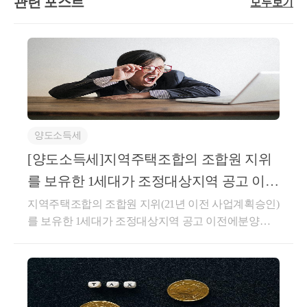
관련 포스트
모두보기
양도소득세
[양도소득세]지역주택조합의 조합원 지위
를 보유한 1세대가 조정대상지역 공고 이전
에 분양권을 취득한 경우
지역주택조합의 조합원 지위(21년 이전 사업계획승인)
를 보유한 1세대가 조정대상지역 공고 이전에분양권
을 취득한 경우 거주요건 적용 여부(거주요건 없음)서
면-2023-부동산-1411 [부동산납세과-1910]등록일자 : 2
023.11.03.생산일자 : 2023.08.01.요 지지역주택조합의
조합원 지위(21년 이전 사업계획 승인)를 보유한 1세대
가 조정대상지역 공고 이전에 취득한 분양권이 주택으