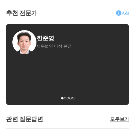
추천 전문가
Ads
한준영
세무법인 아성 본점
하기
하기
관련 질문답변
모두보기