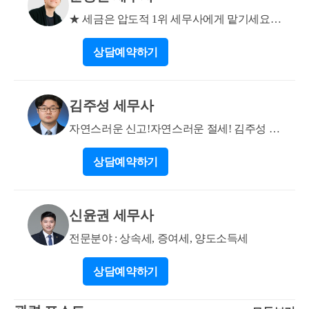
청주지역이라 일반과세로 적용되기 때문에 A 주택을
터 3년 이상 지났을 것 (2) 2번 분양권에 의한 완공주택
2년 6개월 실거주 후 양도하신다면 일반세율 적용받아
★ 세금은 압도적 1위 세무사에게 맡기세요!
의 완공일 전 ~ 완공일부터 2년 내 1번 주택을 양도할
서 진행하시는 것이 가장 큰 절세입니다. (2년 이내 양
★
것 (3) 2번 분양권에 의한 완공주택의 완공일부터 2년
상담
예약하기
도시 높은 세율을 적용받습니다.) 또한 A 주택과 B 주
내 완공주택에 세대전원이 1년이상 거주할 것 (4) 1번
택 중 양도차익이 적은 주택을 먼저 매도하신 후 양도
주택을 2년 이상 보유할 것 즉 질의자님이 비과세 양도
차익이 큰 주택을 비과세로 매도하시길 바랍니다. 더
기한은 분양권에 의한 주택 완공일부터 2년 내에 해당
김주성 세무사
궁금하신 사항 있으시면 서가세무회계 / 010-4012-0152
하나, 분양권 취득일붜 3년이상 지난 후 양도하는 경우
로 연락주세요. 친절히 상담해드리도록 하겠습니다.
자연스러운 신고!자연스러운 절세! 김주성 세
에는 완공일부터 2년내 1번 주택을 양도하셔야 하며
무사 입니다
세대전원이 1년 이상 거주해야하는 요건이 추가되는
상담
예약하기
점을 유의하시면 됩니다.
신윤권 세무사
전문분야 : 상속세, 증여세, 양도소득세
상담
예약하기