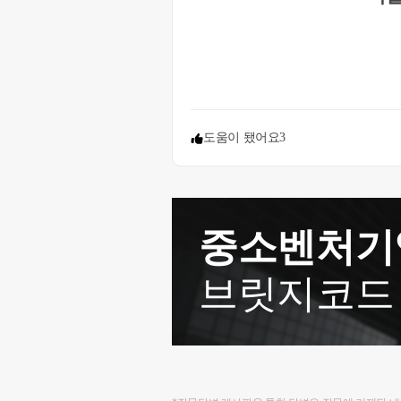
도움이 됐어요
3
중소벤처기
브릿지코드