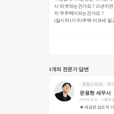
시 리셋되는건가요.? 21년이
지 무주택이되는건가요.?
(일시적1가구2주택 비과세 말
1개의 전문가 답변
종합소득세
부
문용현 세무사
세무회계 문
서울특별
★ 세금은 압도적 1