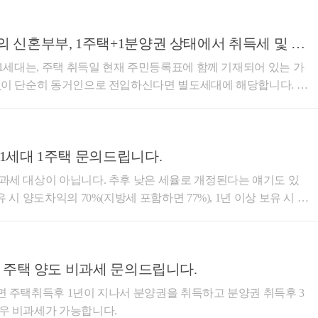
 신혼부부, 1주택+1분양권 상태에서 취득세 및 양
 2번 분양권 취득일부터 3년 이상
 1세대는, 주택 취득일 현재 주민등록표에 ​함께 기재되어 있는 가
한 완공주택의 완공일 전 ~ 완공일부터 2년 내 1번 주
없이 단순히 동거인으로 전입하신다면 별도세대에 해당합니다. 따
에 의한 완공주택의 완공일부터 2년 내 완공주택에 세대전원이 1년이
해 완공된 주택을 취득하더라도 배우자의 주택이 주택 수에 포함
 양도기한은 분양권에 의한 주
동일세대가 되더라도 해당 분양권은 20년 7월 10일 이전에 취득한
 분양권 취득일붜 3년이상 지난 후 양도하는 경우에는 완공일부
인으로 전입하신 상태는 별도세
 점을 유
1세대 1주택 문의드립니다.
지 않습니다. 따라서, 동거인 상태로 배우자의
과세 대상이 아닙니다. 추후 낮은 세율로 개정된다는 얘기도 있
 비과세 요건을 충족하면 비과세 대상이 되고, 고가주택으로써 과
시 양도차익의 70%(지방세 포함하면 77%), 1년 이상 보유 시 6
다. 3. 분양권에 의해 완공된 주택을 취득
됩니다. 따라서, 비과세를 받으시려면 준공이 된 후 주택으로서 2
혼인합가 특례(소득령 제155조 제5항) 적용이 가능합니다. 만
부동산 관련 세법, 경매학원 강의, 양
에서 혼인신고를 하신다면 해당 분양권은 20년 12월 31일 이전에 취
영 중입니다. 블로그 주소는 https://blog.naver.com/cchh19
 제156조의3 제6항)에 따른 1주택 + 1분양권의 혼인합가 특
전 주택 양도 비과세 문의드립니다.
니다.
 신규주택을 취득한 경우로써 일시적2주택(소득령 제155조 제1항)
면 주택취득후 1년이 지나서 분양권을 취득하고 분양권 취득후 3
는데 질문자님의 경우는 완공예정인 23년 1분기까지 기간이 얼
우 비과세가 가능합니다.
이후 혼인신고를 진행하시는 것이 좋습니다. [기획재정부재