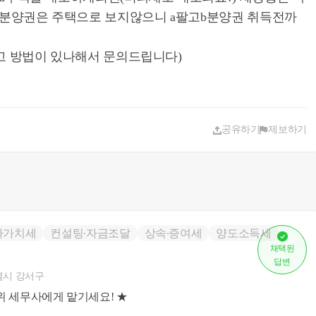
전분양권은 주택으로 보지않으니 a팔고b분양권 취득전까
고 방법이 있나해서 문의드립니다)
공유하기
제보하기
가가치세
컨설팅∙자금조달
상속∙증여세
양도소득세
채택된
답변
시 강서구
위 세무사에게 맡기세요! ★