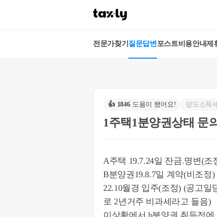
전문가찾기
질문답변
포스트
비용안내
제
👍
1846
도움이 됐어요!
양도소득
1주택1분양권상태 문
A주택 19.7.24일 잔금.명변(
B분양권19.8.7일 계약(비조정)
22.10월경 입주(조정) (공
로 2년거주 비과세라고 들음)
이상황에서 b분양권 취득전에 