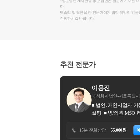
*질문답변 게시판을 통한 답변은 질문에 기재된 
다.
택슬리 및 답변을 한 전문가에게 법적 책임이 없음
진행하시길 바랍니다.
추천 전문가
법인
서울특별시 강남구
 개인사업자 기장 ■ 부동산 세무(양도, 상속, 증여 등) ■ 가족법인,
병/의원 MSO 컨설팅 ■ 법인전환 (현물출자, 사업양수도)
55,000원
예약하기
30분 방문상담
110,000원