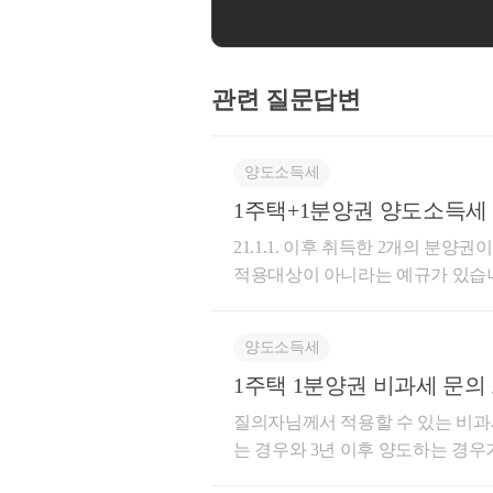
관련 질문답변
양도소득세
1주택+1분양권 양도소득세
21.1.1. 이후 취득한 2개의 분
적용대상이 아니라는 예규가 있습니다. (서면-202
규정에서는 분양권도 주택으로 보기
려울 것으로 판단됩니다. 청주지역이라 일반과세로 적용되기 때문에 A 주택을 2년 6개월 실거주 후
양도소득세
양도하신다면 일반세율 적용받아서 진
1주택 1분양권 비과세 문의
율을 적용받습니다.) 또한 A 주택과 B 주택 중 양도차익이 적은 주택을 먼저 매도하신 후 양도차익
이 큰 주택을 비과세로 매도하시길 바랍니다. 더 궁금하신 사항 있으시면 서가세무회
질의자님께서 적용할 수 있는 비과세 특례는 두가지로 1번주택
152 로 연락주세요. 친절히 상담
는 경우와 3년 이후 양도하는 경우가 있습니다. 01. 1번 주택을 분양권 
경우 아래의 요건을 충족한 후에 양도하시면 비과