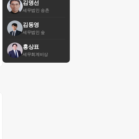
김명선
세무법인 송촌
김동영
세무법인 숲
홍상표
세무회계비상