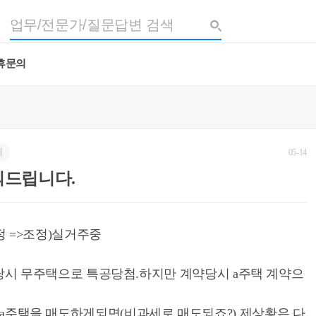
휴문의
세
05-14
의드립니다.
조정 =>조정)실거주중
고일당시 무주택으로 특공당첨.하지만 계약당시 a주택 계약으
a주택을 매도하게되면(비과세로 매도되죠?) 제상황은 다