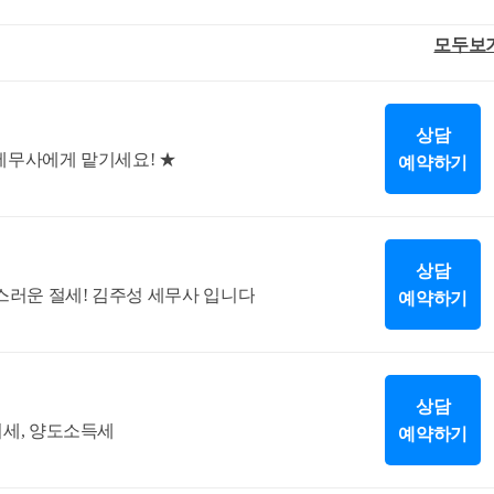
 질의 사례와 같이 1세대가 ‘20.12.31. 이전에 취득한 분양권의 사업시행
모두보
경우에는, 1세대가 ‘혼인한 날‘에 ‘종전의 주택‘과 ‘신규 주택을 취
로 보아 「소득세법 시행령」 제155조제1항 적용 여부를 판단하
상담
 세무사에게 맡기세요! ★
예약하기
상담
러운 절세! 김주성 세무사 입니다
예약하기
상담
여세, 양도소득세
예약하기