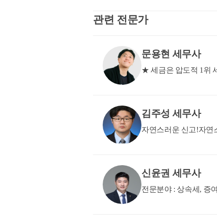
산 -1356(2022.10.27)] 귀하의
관련 전문가
완료에 따라 ‘신규 주택‘을 취득한 
득할 수 있는 권리‘를 취득한 것으
는 것입니다. 감사합니다.
문용현 세무사
★ 세금은 압도적 1위
김주성 세무사
자연스러운 신고!자연스
신윤권 세무사
전문분야 : 상속세, 증