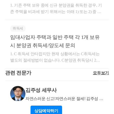
도 분양권 취득일 당시의 3주택을 기준으로 세율이 적
1. 기존 주택 보유 중에 신규 분양권을 취득한 경우, 기
용됩니다. 따라서 C주택은 비조정지역에서 3번째 주
존 주택을 비과세 받기 위해서는 아래 1) 또는 2) 중 하
택에 해당하므로 취득세율은 8.4%(85제곱미터 초과 :
나를 충족하시면 됩니다. 따라서 분양권 취득일로부터
9%)가 적용이 됩니다. 도움이 되셨길 바랍니다. 감사합
3년 이내에 해당 오피스텔을 양도하시거나, 분양권 취
니다.
취득세
득일로부터 3년 이후에 아래 2)의 요건을 모두 총족하
임대사업자 주택과 일반 주택 각 1개 보유
시면 됩니다. 1) 분양권 (입주권) 취득일로부터 3년 이
내 종전주택 양도하는 경우 ▶ 주택을 분양권(조합원
시 분양권 취득세/양도세 문의
입주권) 취득일로부터 3년 이내 양도하고 아래 요건을
1. C 취득세 안타깝지만 현재 상황에서는 C취득세는
모두 충족하는 경우 a. 종전주택을 취득한 날부터 1년
별도의 절세방법이 없습니다. C분양권 취득당시 2주
이상 지난 후 분양권(조합원입주권) 취득 b.분양권(조
택을 보유하고 있기 때문에 C주택은 3주택 취득세율
합원입주권)을 취득한 날부터 3년 이내 종전주택 양도
관련 전문가
모두보기
이 적용되어 비조정지역이라면 8%, 조정지역이라면 1
c. 종전주택은 1세대 1주택 비과세 요건(2년 보유 및 거
2%가 적용됩니다. C주택 등기 이전에 A나 B를 팔더라
주 등)을 충족할 것 2) 분양권(입주권) 취득일로부터 3
도 변동은 없습니다. 유일한 방법은 C분양권을 등기
년이 지난 후 종전주택을 양도하는 경우 ▶주택을 분
김주성 세무사
이전에 다른 사람에게 처분하시고, A와 B를 처분한 이
양권(입주권) 취득일로부터 3년이 지나서 양도시 아래
후에 새롭게 C분양권을 취득한다면 C분양권 취득당시
자연스러운 신고!자연스러운 절세! 김주성 세
요건을 모두 충족하는 경우 a. 종전주택을 취득한 날부
주택수를 기준으로 취득세가 적용되기 때문에 중과세
무사 입니다
터 1년 이상 지난 후 분양권(조합원입주권)취득 b. 재개
상담
예약하기
는 피할 수도 있습니다. 2. 양도소득세 B주택을 관할 지
발·재건축 주택이 완성된 후 2년 이내 재개발·재건축주