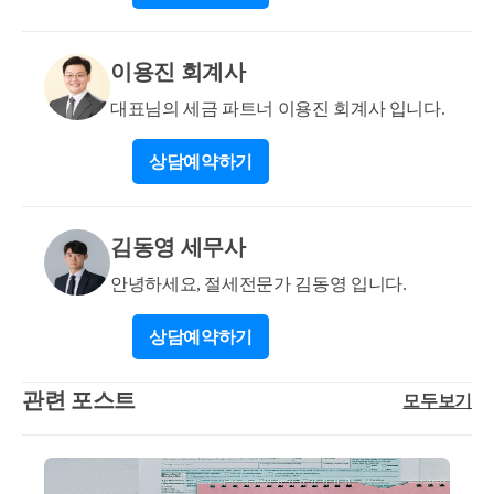
자체 주택임대사업자+세무서 사업자등록을 모두 했다
택으로 세대전원이 이사하여 1년이상 계속 거주할 것
면 A주택은 거주주택 비과세를 받을 수 있습니다. 따
c. 재개발·재건축주택이 완성되기 전 또는 완성된 후 2
이용진 회계사
라서 C분양권 취득일로부터 3년 이내에 A주택을 양도
년 이내에 종전주택 양도 d. 종전주택은 1세대 1주택
한다면 거주주택 비과세가 가능합니다. 또는 C분양권
비과세 요건(2년 이상 보유 및 거주 등)을 충족할 것 2.
대표님의 세금 파트너 이용진 회계사 입니다.
취득일로부터 3년 이후에 양도할 경우, C주택 완공일
신규로 취득하시는 두번째 아파트가 조정지역일 경우
로부터 3년 이내에 A주택을 양도하고, C주택으로 세
상담
예약하기
8.4%(85제곱미터 초과 : 9%)의 취득세율이 적용됩니다.
대원 전원이 오셔서 1년 이상 거주하더라도 거주주택
신규주택 취득 당시, 종전주택과 신규주택이 모두 조
비과세가 가능합니다. 2주택 이상인 상태에서 C주택
정지역일 경우 2년(둘 중 어느하나라도 비조정지역일
은 사실상 양도세 비과세는 불가능하며 일반세율로 양
김동영 세무사
경우 3년)이내에 종전 오피스텔을 양도할 경우, 취득세
도소득세를 납부하셔야 합니다. 만약, A, B를 모두 파
는 중과되지 않고 일시적 2주택 취득세율인 1.1%~3.5%
안녕하세요, 절세전문가 김동영 입니다.
시고 최종적으로 C주택을 양도한다면 1세대 1주택 양
가 적용됩니다. 지방세법 시행령 제28조의5(일시적 2
도세 비과세를 적용받을 수 있습니다. 도움이 되셨길
주택) ① 법 제13조의2제1항제2호에 따른 “대통령령으
상담
예약하기
바랍니다. 감사합니다. * 보다 궁금한 사항이 있으실
로 정하는 일시적 2주택”이란 국내에 주택, 조합원입
경우, 02 6403 9250 또는 cta_moonyh@naver.com으로 연
주권, 주택분양권 또는 오피스텔을 1개 소유한 1세대
관련 포스트
모두보기
락을 주셔도 됩니다.
가 그 주택, 조합원입주권, 주택분양권 또는 오피스텔
(이하 이 조 및 제36조의3에서 “종전 주택등”이라 한
다)을 소유한 상태에서 이사ㆍ학업ㆍ취업ㆍ직장이전
및 이와 유사한 사유로 다른 1주택(이하 이 조 및 제36