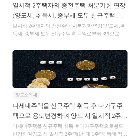
는 경우, 소득법§89①(4)나목에 따른 비과세 특례를 적
일시적 2주택자의 종전주택 처분기한 연장
용받을 수 있는지 여부(제1안) 소득법§89①(4)나목 적
(양도세, 취득세, 종부세 모두 신규주택 취
용 가능(제2안) 소득법§89①(4)나목 적용 불가【회
득일로부터 3년으로 연장)
일시적 2주택자의 종전주택 처분기한 연장(양도세, 취
신】귀 질의의 경우 조합원입주권을 1개 보유한 1세대
득세, 종부세 모두 신규주택 취득일로부터 3년으로 연
(관리처분계획의 인가일 현재 1세대1주택 비과세 요건
장)안녕하세요. &lt;세무회계 문&gt; 문용현 세무사입
을 충족하는 기존주택을 소유하는 세대)가 새로운 조
니다.오늘(23.01.12), 정부가 일시적 2주택자의 종전주
합원입주권을 취득하여 그 조합원입주권이 해당 1주
택 처분기한을 지역과 관계없이 3년으로 연장하는 안
택으로 완공된 후 3년 이내에 해당 조합원입주권을 양
을 발표했습니다.이는 시행령 개정사항으로서 국회승
도하는 경우 ｢소득세법｣ 제89조제1항제4호나목에 따
인이 필요 없는 것으로, 시행령은 2월 중에 개정될 예
른 비과세 특례를 적용하는 것입니다.★주요 경력- 95,
정이며, 시행일은 '23.01.12이후부터 소급적용됩니다.□
000건 이상의 세금 상담 및 용역- 600건 이상의 경정청
정부는일시적 2주택 특례요건 중종전주택 처분기한을
구를 통한 약 25억 이상 세금 환급- 세무사 플랫폼 '택
양도소득세
신규주택취득일부터 3년 이내로연장하기로 하였습니
슬리' 상담 및 후기 1위 (약 3,700건 이상 상담)- 전문가
다.ㅇ일시적 2주택 특례제도는1세대가1주택을 보유하
다세대주택을 신규주택 취득 후 다가구주
플랫폼 '아하커넥츠' 상담 및 후기 1위 (약 500건 이상
면서 이사 등을 위해신규주택을 취득하여일시적으로1
상담)- 지식공유플랫폼 '아하 QnA' 세무/회계 1위 (약 9
택으로 용도변경하여 양도 시 일시적 2주택
세대 2주택이 된 경우,종전주택을처분기한 내 양도하
0,000건 이상 답변 및 337만건 이상 공유)- KB금융 콘
특례 적용 가능 여부
다세대주택을 신규주택 취득 후다가구주택으로용도
면양도세·취득세·종부세관련1세대 1주택 혜택*을적용
텐츠 필진- 한국경제필진- 서울시 마을세무사- ㈜코스
변경하여양도 시 일시적 2주택(1세대 1주택) 특례 적용
하는 제도입니다.(양도세) 1세대 1주택 비과세 및 장기
맥스 세무팀- ㈜현대중공업 세무기획팀- ㈜iMBC 재무