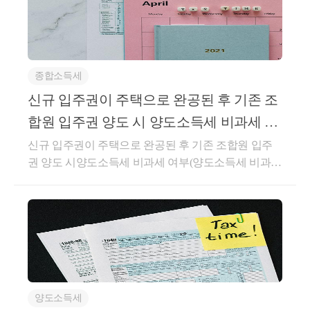
조의3에서 “신규 주택”이라 한다)을 추가로 취득한 후
3년(종전 주택등과 신규 주택이 모두 「주택법」 제63
조의2제1항제1호에 따른 조정대상지역에 있는 경우에
는 2년으로 하며, 이하 이 조에서 “일시적 2주택 기
종합소득세
간”이라 한다) 이내에 종전 주택등(신규 주택이 조합원
신규 입주권이 주택으로 완공된 후 기존 조
입주권 또는 주택분양권에 의한 주택이거나 종전 주택
합원 입주권 양도 시 양도소득세 비과세 여
등이 조합원입주권 또는 주택분양권인 경우에는 신규
주택을 포함한다)을 처분하는 경우 해당 신규 주택을
부
신규 입주권이 주택으로 완공된 후 기존 조합원 입주
말한다. 도움이 되셨길 바랍니다. 감사합니다.
권 양도 시양도소득세 비과세 여부(양도소득세 비과세
가능)기획재정부 재산세제과-50생산일자 : 2023.01.10.
요 지조합원입주권을 1개 보유한 1세대가 새로운 조합
원입주권을 취득하여 그 조합원입주권이 해당1주택으
로 완공된 후 3년 이내에 해당 조합원입주권을 양도하
는 경우 ｢소득세법｣ 제89조제1항제4호나목에 따른 비
과세 특례를 적용하는 것임회 신【질의】신규 조합원
입주권이 주택으로 완공된 후 3년 이내에 종전주택이
양도소득세
관리처분 계획인가로 변환된 조합원입주권을 양도하