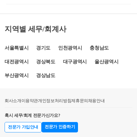
가능 여부(변경후 2년이 지나야 함)기획재정부 재산세
보유특별공제(최대 80%)적용(취득세) 다주택자 중과
회계팀- 세무법인 넥스트
제과-1054생산일자 : 2023.09.05.요 지다세대주택을 보
(조정대상지역 2주택 중과세율 8%)배제(☞ 1～3% 기
유한 1세대가 신규주택을 취득한 후 다세대주택을 다
본세율 적용)(종부세) 기본공제 12억원, 고령자·장기보
가구주택으로 용도변경하는 경우로서다가구주택을
유 세액공제(최대 80%)적용ㅇ 현행종전주택 처분기한
지역별 세무/회계사
용도변경한 날부터 2년 이상 보유하고 신규주택 취득
은 신규주택 취득일부터 2년*이내이며, 이번 개정으로
일부터 3년 이내에 하나의 매매단위로 양도하는 경우,
처분기한이 신규주택 취득일부터 3년으로 연장됩니
일시적2주택(1세대 1주택 양도세 비과세) 특례 적용 가
서울특별시
경기도
인천광역시
충청남도
다.(양도세) 1.12일 이후 종전주택을 양도하는 경우부
능함【질의】다세대주택을 보유한 1세대가 신규주택
터 적용(취득세) 1.12일 이후 종전주택을 처분하는 경
대전광역시
경상북도
대구광역시
울산광역시
을 취득한 후 다세대주택을 다가구 주택으로 용도변경
우부터 적용(종부세) ’23년 납세의무 성립분부터 적용.
하는 경우로서다가구주택을 용도변경한 날부터 2년
단. ’22년에 일시적 2주택 특례를 신청한 경우도 적용
부산광역시
경상남도
이상 보유하고 신규주택 취득일부터 3년 이내에 하나
의 매매단위로 양도 하는 경우, ｢소득세법 시행령｣ 제1
55조제1항에 따른 일시적2주택 특례 (이하 “쟁점특
회사소개
례”)를 적용받을 수 있는지 여부(제1안) 쟁점특례 적용
이용약관
개인정보처리방침
제휴문의
채용안내
가능(제2안) 쟁점특례 적용 불가【회신】귀 청의 질의
혹시 세무/회계 전문가신가요?
에 대하여 제1안이 타당합니다.★주요 경력- 약 73,000
건 이상의 세금 상담 및 용역- 600건 이상의 경정청구
전문가 인증하기
전문가 가입안내
를 통한 약 25억 이상 세금 환급- 세무사 플랫폼 '택슬