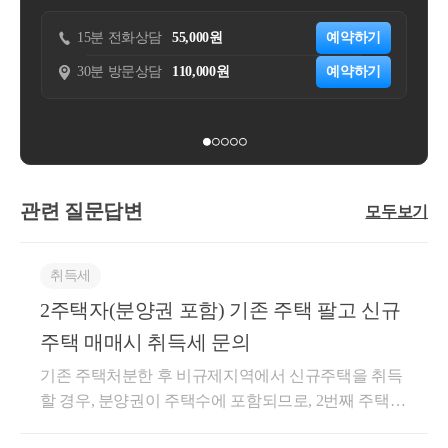
5분 전화상담
55,000원
예약하기
15분 전화상담
0분 방문상담
110,000원
예약하기
30분 방문상담
관련 질문답변
모두보기
취득세
2주택자(분양권 포함) 기존 주택 팔고 신규
주택 매매시 취득세 문의
기존 주택처분한 후 비규제지역에서 신규주택을 취득
할 경우, 분양권이 주택수에 포함되므로, 2번째 주택을
취득하는 것으로 취급합니다. 비규제지역에서 2번째