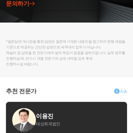
문의하기
서 양도시 아래 요건을 모두 충족하는 경우
a. 종전주택을 취득한 날부터 1년 이상 지난 후 분양
권(조합원입주권)취득
b. 재개발·재건축 주택이 완성된 후 3년 이내 재개발·
재건축주택으로 세대전원이 이사하여 1년이상 계속
거주할 것
c. 재개발·재건축주택이 완성되기 전 또는 완성된 후
*질문답변 게시판을 통한 답변은 질문에 기재된 내용만을 참고하여 현행 세법을
3년 이내에 종전주택 양도
기준으로 제공되는 간단한 답변으로 세무대리 업무가 아닙니다.
d. 종전주택은 1세대 1주택 비과세 요건(2년 이상 보
택슬리 및 답변을 한 전문가에게 법적 책임이 없음을 알려드립니다. 실제 업무를
진행하실 때, 반드시 개별 전문가와 상세 내역을 검토 후에
유 및 거주 등)을 충족할 것
진행하시길 바랍니다.
도움이 되셨길 바랍니다. 감사합니다.
* 보다 궁금한 사항이 있으실 경우, 부담없이 02 6403
추천 전문가
Ads
9250 또는 cta_moonyh@naver.com으로 연락을 주셔도
이용진
문용
태성회계법인
세무회계