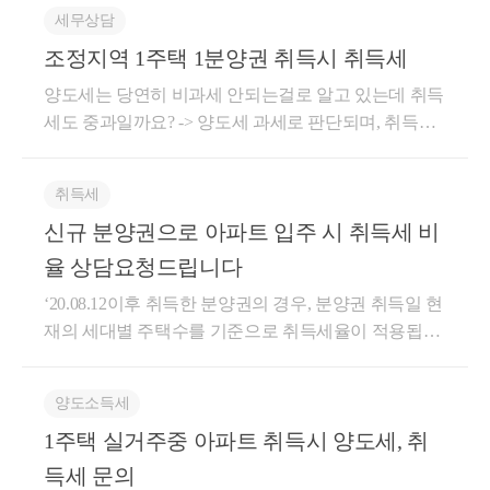
주택 취득은 1주택과 동일하게 주택의 취득가액에 따
세무상담
라 기본세율(1.1%~3.5%)이 적용됩니다. 한편 분양주택
조정지역 1주택 1분양권 취득시 취득세
을 완공으로 취득할 때의 취득세도 완공 당시에 분양
주택의 소재지가 비규제지역이라면 분양가액에 따라
양도세는 당연히 비과세 안되는걸로 알고 있는데 취득
기본세율(1.1%~3.5%)가 적용됩니다. 더 궁금하신 점
세도 중과일까요? -> 양도세 과세로 판단되며, 취득세
있으시면 개별적인 상담을 신청하시기 바랍니다.
도 중과대상으로 사료됩니다. 분양권이 주택수로 쳐지
는건 알고 있지만 분양권은 취득세는 없고, 완공 후 신
취득세
규주택으로 취득할 경우 취득세가 발생해 일시적2주
신규 분양권으로 아파트 입주 시 취득세 비
택이 되어서 취득세가 1%인지,,, 아니면 그냥 분양권
취득 순간 정해져서 완공전에 팔든 1년 안에 팔든 8%
율 상담요청드립니다
인지 궁금합니다. -> 네, 후자로 보셔야 합니다.
‘20.08.12이후 취득한 분양권의 경우, 분양권 취득일 현
재의 세대별 주택수를 기준으로 취득세율이 적용됩니
다. 따라서 C아파트의 취득세는 C분양권 취득일의 세
대별 주택수를 기준으로 세율이 적용되는 것입니다. C
양도소득세
아파트 분양권 취득일(4월) 당시에 A와 B주택이 있을
1주택 실거주중 아파트 취득시 양도세, 취
경우, C아파트는 3주택 취득세율이 적용되는 것입니
다. C아파트 취득잔금일 이전에 B주택을 양도하더라
득세 문의