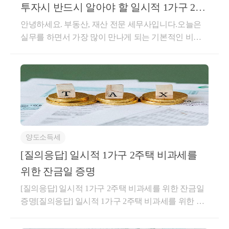
투자시 반드시 알아야 할 일시적 1가구 2주
택의 모든 것)
안녕하세요. 부동산, 재산 전문 세무사입니다.​오늘은
실무를 하면서 가장 많이 만나게 되는 기본적인 비과
세인 일시적 1가구 2주택(소득세법 시행령 155조의 1
항)에 대해서 알아보겠습니다.​이 간단한 조문 하나만
해도 엄청나게 많은 사례와 변수가 있습니다.​​■ 요건1.
종전주택 취득일로부터1년뒤에 신규주택 취득 + 신규
주택 취득일로부터3(2,1)년내 양도(1) 2018.9.13 이전 취
득분 : 3년 이내 종전주택 양도(2) 2018.9.14 ~ 2019.12.16
취득분 : 2년 이내 종전 주택 양도(3) 2019.12.17 이후 취
양도소득세
득분 : 1년 이내 전입 + 1년 이내 종전주택 양도(다만,
기존 임차인의 임대차 기간이 1년 이상 남아 있다면 해
[질의응답] 일시적 1가구 2주택 비과세를
당 임대차기간까지 종전주택의 양도시기 및 신규주택
위한 잔금일 증명
으로 전입시기가 2년을 한도로 연장됨)​2.양도일 현재
[질의응답] 일시적 1가구 2주택 비과세를 위한 잔금일
양도물건을 포함하여2주택이면 된다.(취득당시 주택
증명[질의응답] 일시적 1가구 2주택 비과세를 위한 잔
수 무관)​3.​양도 후 1주택만 보유해야 된다.​​■ 일시적 1가
금일★ 일시적 2주택 양도세 비과세 요건 ★1. 종전주
구 2주택 비과세를 적용할때 양도시기를 놓치신 경우
택 취득일로부터 1년 이상 지난 후 신규주택 취득2. 신
일시적 1가구 2주택 비과세를 적용할때 양도시기를 놓