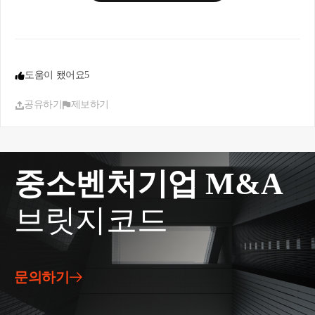
역 2주택 취득에 해당하여 8.4%(85제곱미터 초과
9%)의 취득세율이 적용됩니다. 만약, 인천주택 취득
일로부터 3년 이내 김해주택을 양도한다면 일시적 2
주택 취득에 해당하여 취득세는 중과되지 않습니다.
도움이 됐어요
5
3. 인천주택은 취득일~양도일까지 2년이상 보유 및
공유하기
제보하기
거주를 하셔야 1세대 1주택 양도세 비과세를 적용받
을 수 있습니다.
도움이 되셨길 바랍니다. 감사합니다.
중소벤처기업 M&A
브릿지코드
문의하기