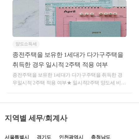
규주택 취득일로부터 3년 이내 종전주택 양도3. 종전
치신 경우 다음에 해당하는지를 잘 보시길 바랍니다.​
주택은 1세대 1주택 비과세 요건(2년이상 보유, 취득당
(1) 종전주택과 신규주택 중 하나의 주택이 조정대상지
시 조정지역일 경우 2년이상 거주포함)을 충족할 것질
역이 아닌 경우19.12.17 이후에 신규주택을 취득했다
문일시적 1가구 2주택 비과세를 위해 첫번째 주택 매
고 하더라도 신규주택 취득일 당시에 종전주택 또는
도를 7월23일까지 해야합니다. 전세를 주고 있어서 2
신규주택 둘 중 하나의 주택이 조정대상지역이 아니라
양도소득세
천만원만 잔금으로 받으면 되는데,실제는 잔금을 7월
면 신규주택을 취득한 날로부터 3년 내에 양도하면 됩
23일 이후에 받을 수 있습니다. 등기도 7월 23일 이후
종전주택을 보유한 1세대가 다가구주택을
니다.​따라서 지금 조정대상지역이더라도 신규주택 취
에 이루어지는 경우... 매매계약서상의 잔금일을 7월22
득일 당시에 조정대상지역이 아니면 됩니다.​(2) 신규주
취득한 경우 일시적 2주택 적용 여부
일로 해두면 양도 기준 시점을 7월22일로 인정 받을수
택 취득일 당시 조정대상지역이더라도 계약일 당시에
종전주택을 보유한 1세대가 다가구주택을 취득한 경
있나요?답 변세법상 양도일은 실제잔금청산일 vs 실제
조정대상지역이 아닌 경우→ 신규주택 취득일 당시에
우일시적 2주택 적용 여부★ 일시적2주택 양도세 비과
등기접수일 중 빠른 날입니다.따라서 7월 24일 이후에
종전주택이 조정대상지역이더라도 신규주택 계약일
세 요건 ★1. 종전주택 취득일로부터 1년 이상 지난 후
잔금을 받거나 등기를 접수할 경우, 신규주택 취득일
당시에는 종전주택이 조정대상지역이 아니라면 신규
신규주택 취득2. 신규주택 취득일로부터 3년 이내 종
로부터 3년이 지나고 기존주택을 양도한 것이기 때문
주택을 취득한 날로부터 1년이 아닌 3년 내에 양도하
전주택 양도3. 종전주택은 1세대 1주택 비과세 요건(2
에 일시적 2주택 양도세 비과세는 원칙적으로 불가능
시면 됩니다.​→ 신규주택 취득일 당시에 신규주택은
년이상 보유, 취득당시 조정지역일 경우 2년이상 거주
합니다.그럼에도 불구하고 실제 잔금은 신규주택 취득
조정대상지역에 해당하였지만, 신규주택의 분양권 계
지역별 세무/회계사
포함)을 충족할 것서면-2023-부동산-2443 [부동산납세
일로부터 3년 이후에 받고, 매매계약서를 토대로 상담
약당시에 조정대상지역이 아니었다면 신규주택을 취
과-2632]요 지종전주택을 보유한 1세대가 다가구주택
자분의 의사결정에 따라 일시적 2주택 양도세 비과세
득한 날로부터 1년이 아닌 3년 내에 양도하시면 됩니
을 취득하여 일시적 2주택이 된 경우로서, 소득령§155
서울특별시
경기도
인천광역시
충청남도
를 신고할 수도 있지만,추후 세무서에서 계좌이체내역