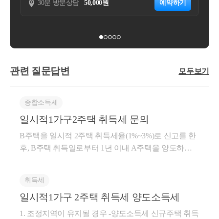
 방문상담
50,000원
예약하기
30분 방문상담
110,
관련 질문답변
모두보기
종합소득세
일시적1가구2주택 취득세 문의
B주택을 일시적 2주택 취득세율(1%~3%)로 신고를 한
후, B주택 취득일로부터 1년 이내 A주택을 양도하지
않을 경우, 2주택 취득세율인 8%와의 차액 및 가산세
가 부과되는 것입니다. B주택 양도 여부와 관계 없이 A
취득세
주택을 B주택 취득일로부터 1년 안에 양도해야 1주택
일시적1가구 2주택 취득세 양도소득세
취득세율(1%~3%)이 적용되는 것입니다. 도움이 되셨
길 바랍니다. 감사합니다.
1. 조정지역이 유지될 경우 -양도소득세 신규주택 취득