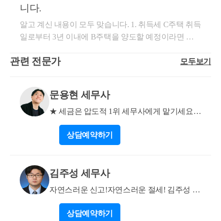
급청구 할 수 있을 것입니다.
니다.
나라도 비조정지역이라면 C주택 취득일로부터 3년 이
내 B주택을 양도하면 일시적 2주택 취득세율이 적용
알고 계신 내용이 모두 맞습니다. 1. 취득세 C주택 취득
일로부터 3년 이내에 B주택을 양도할 예정이라면 처
됩니다. 도움이 되셨길 바랍니다. 감사합니다.
음부터 일시적 2주택 취득세를 적용하여 1%~3%를 납
관련 전문가
모두보기
부하시면 됩니다. 2. 양도세 C주택 취득일로부터 3년
이내에 비과세 요건을 충족한 B주택을 양도하는 것이
므로 일시적 2주택 양도에 해당하여 12억 이하까지는
문용현 세무사
양도세 없습니다. 도움이 되셨길 바랍니다. 감사합니
다.
★ 세금은 압도적 1위 세무사에게 맡기세요!
★
상담
예약하기
김주성 세무사
자연스러운 신고!자연스러운 절세! 김주성 세
무사 입니다
상담
예약하기