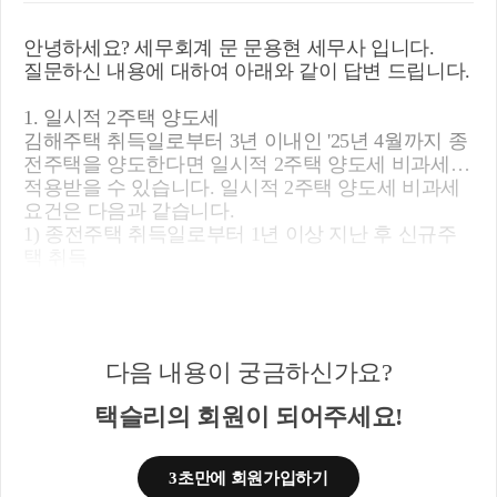
안녕하세요? 세무회계 문 문용현 세무사 입니다.
질문하신 내용에 대하여 아래와 같이 답변 드립니다.
1. 일시적 2주택 양도세
김해주택 취득일로부터 3년 이내인 '25년 4월까지 종
전주택을 양도한다면 일시적 2주택 양도세 비과세를
적용받을 수 있습니다. 일시적 2주택 양도세 비과세
요건은 다음과 같습니다.
1) 종전주택 취득일로부터 1년 이상 지난 후 신규주
택 취득
2)신규주택 취득일로부터 3년(신규주택 계약+취득
당시, 종전주택과 신규주택이 모두 조정지역일 경우
2년)이내 종전주택 양도
3) 종전주택은 1세대 1주택 비과세 요건(2년이상 보
다음 내용이 궁금하신가요?
유, 취득당시 조정지역일 경우 2년이상 거주포함)을
충족할 것
택슬리의 회원이 되어주세요!
2. 취득세
3초만에 회원가입하기
시흥을 매도한 이후 인천주택을 취득한다면 조정지