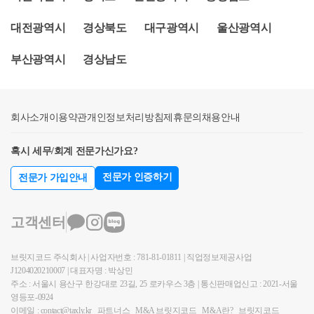
다.​​■ 입주권의 경우 일시적 1가구 2주택(소득령 155조
① 요건을 갖추어 종전주택을 양도하는 경우 1세대 1
등의 증빙을 요청하여 실제 잔금일이 신규주택 취득일
1항) 비과세 적용 여부원칙적으로 일시적 1가구 2주택
대전광역시
경상북도
대구광역시
울산광역시
주택 비과세를 적용하는 것임회 신종전주택을 보유한
로부터 3년 이후라면 양도세 뿐만 아니라, 무신고 가산
규정은 주택을 보유한 상황에서 주택을 새롭게 취득한
1세대가 신규주택을 취득함으로써 일시적으로 2주택
세, 납부지연가산세 등이 추징될 수 있습니다.의사결
경우에 적용되는 규정입니다.​따라서 종전주택과 신규
부산광역시
경상남도
이 된 경우, ｢소득세법 시행령｣ 제155조제1항 요건을
정에 참고하시면 됩니다.참고로 신규주택 취득일이 2
주택이 입주권으로 취득하거나 입주권 상태인 경우에
갖추어 종전주택을 양도하는 경우에는 이를 1세대1주
2.07.23이라면 양도하는 주택의 잔금은 25.07.23까지만
는 해당 비과세가 적용되는지를 잘 보셔야합니다.​애초
택으로 보아 같은 영 제154조제1항을 적용하는 것입니
받으시면 일시적 2주택 양도세 비과세를 적용받을 수
에 입주권으로 취득하셨다가 이를 모르고 주택으로 취
회사소개
다.이 경우 다가구주택을 1인으로부터 취득(자기가 건
이용약관
개인정보처리방침
제휴문의
채용안내
있습니다. 따라서 실제 잔금을 23일에 받는다면 매매
득하신 것을 양도세 신고 이후에 깨닫고 추징당한 경
설하여 취득한 경우를 포함)하는 경우에는 그 전체를
계약서상 잔금일을 22일로 수정할 필요는 없습니다.&l
우도 있습니다.​(1) 입주권으로 취득 한 주택을 신규주
혹시 세무/회계 전문가신가요?
하나의 주택으로 보는 것입니다.상세내용1. 사실관
t;주요 경력&gt;- 약 37,000건 이상의 세금 상담 및 용역-
택으로 착각하고 양도하는 경우→ 위의 상황과 같이
계’19.10.예정A주택취득양도’21.1.B주택(다가구)취득
500건 이상의 경정청구를 통한 약 25억 이상 세금 환
입주권을 승계취득하여 준공되었을때를 신규주택으
전문가 인증하기
전문가 가입안내
(신축)’19.10.A주택 취득(조정대상지역, 2년 이상 거
급- 세무사 플랫폼 '택슬리' 상담 및 후기 1위 (약 3,100
로 착각하여 양도하는 경우 일시적 1가구 2주택 비과
주)’21. 1.기존 보유 토지 위에 B주택 신축*겸용주택으
건 이상 상담)- 전문가 플랫폼 '아하커넥츠(현재 개편
세가 적용되지 않습니다.​(2) 신규주택을 취득하고 신규
고객센터
로 1층 상가, 2∼3층 주택(5호)주택부분의 연면적이 주
중)' 상담 및 후기 1위 (약 500건 이상 상담)- 지식공유플
주택이 입주권으로 변경된 경우→ 주택으로 취득한 신
택외부분의 연면적보다 큼예정A주택 양도2.질의내용
랫폼 '아하 QnA' 세무/회계 1위 (약 33,000건 이상 답변
규주택이 입주권으로 전환된 경우라도 종전주택을 양
브릿지코드 주식회사 | 사업자번호 : 781-81-01811 | 직업정보제공사업
○ 종전주택(A)을 보유한 1세대가 B토지 위에 건물을
및 337만건 이상 공유)- 서울시 마을세무사- ㈜코스맥
도하면 일시적 1가구 2주택 비과세가 적용 됩니다.​(3)
J1204020210007 | 대표자명 : 박상민
신축하여 B주택(겸용주택, 다가구주택)을 취득한 경우
스 세무팀- ㈜현대중공업 세무기획팀- ㈜iMBC 재무회
기존주택이 입주권으로 전환 후 완공되어 양도하는 경
주소 : 서울시 용산구 한강대로 23길, 25 로카우스 3층 | 통신판매업신고 : 2021-서울
종전주택(A) 양도시 일시적 2주택 비과세 특례 적용이
계팀- 세무법인 넥스트 등
영등포-0924
우→ 기존주택이 입주권으로 전환되었더라도 완공 후
가능한지3.관련사례○ 사전-2015-법령해석재산-0097, 2
이메일 : contact@taxly.kr
파트너스
M&A 브릿지코드
M&A란?
브릿지코드