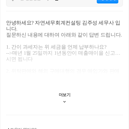
든 비용상 경비처리가 가능한 것은 아니며, 사업에
충분히 타당적으로 이행한 내역이 있음으로서 경비
처리를 하여야 세무상 리스크가 없습니다. 또한 직원
으로 등재하지 않고서도, 타명의카드를 통해서 결제
안녕하세요? 자연세무회계컨설팅 김주성 세무사 입
하고 변제하는 방안으로서도 해당 사안에 정황을 확
니다.
보할수도 있습니다.
질문하신 내용에 대하여 아래와 같이 답변 드립니다.
어떤 방법이든 해당 방법을 통해서 충분히 사업상 경
1. 간이 과세자는 위 세금을 언제 납부하나요?
비로서 정황이 확인된다면, 추후 발생하실수 있는 해
-->매년 1월 25일까지 1년동안이 매출매이을 신고하
명절차등에서 문제가 없습니다. 필히 세무전문가와
시면 됩니다
의 상담을 통해서 리스크를 명확히 인지하시길 바랍
니다. 현재 간이과세자로서 매출액이 그리 크지 않다
2. 위탁판매와 해외 구매대행의 경우 매입가와 판매
면, 실지출 증빙으로서 경비처리하는 방법 외에 추계
가의 차액만큼 소득으로 보고 세금을 내는 것이 맞을
경비율을 통해서 세무신고도 가능합니다.
까요?
-->네 맞습니다
2024년이 이제 3개월채 남지 않았습니다. 2024년에
더보기
대한 세무를 정리하기에 충분한 시간이 확보되어있
3. 현재 상황상 물건을 매입할 때, 타명의 신용카드
다는 점에서 시간을 내서 세무전문가와 상담을 통해
(여자친구)로 결제를 하고 있는데요. 세금 처리할 때
서 현 문제점 인식 그리고 해결책, 해결책으로 인한
어떻게 해야하나요? 직원으로 등록 필요한가요?
세무리스크를 확인하셔서 현명한 의사결정을 하시
-->여자친구 카드사용내역을 엑셀로 받아서 세무신
길 바라겠습니다. 감사합니다.
고시 반영해야합니다 앞으로는 질문자님의 카드를