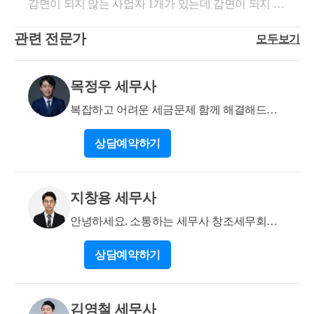
감면이 되지 않는 사업자 1개가 있는데 감면이 되지 않
코드로 확인된다는 점에서 추후 교육청으로부터 확인
적정할 것으로 판단됩니다. 3. 간이과세는 사업규모가
는 사업자의 매출을 감면이 되는 사업자 매출에 포함
요인이 될수도 있습니다. 교육청의 인허가를 요하지
영세한 사업자에 대하여 세법지식이나, 기장능력이 부
관련 전문가
모두보기
하면 이 또한 감면 되는지 문의하신 것으로 보입니다.
않는 경우에는 과세사업자로서 1인미디어창작 코드를
족한 점등을 감안하여 납세의무 이행에 편의를 도모하
이에 대해서는 감면이 되지 않습니다. 하나의 사업자
활용하기도 합니다. 업종코드는 40306으로 해당 코드
고 세부담 등을 덜어주기 위하여 시행되는 제도입니
에 여러 개의 업종을 넣을 수는 있으나 각 업종의 매출
는 현장실사가 없습니다. 온라인강의도 엄연히 보면
목정우 세무사
다. 이에 첫 영업을 시작하시는 거라면 간이과세로 수
별로 감면을 판단하는 것이므로 문의하신 사항은 감면
컨텐츠를 제작하여 등록하는 업종이기에 이를 활용하
행하시고, 일정 금액이상(8천이상)되는 경우 간이에서
대상이 아닙니다. 감사합니다.
복잡하고 어려운 세금문제 함께 해결해드리
시는 것도 좋으실거라 사료됩니다. 그외 인터넷교육서
일반으로 전환되므로 이에 대한 대비를 하실 것으로
겠습니다.
비스업으로 85423 코드를 활용하기도 합니다. 위에 알
권고드립니다.
상담
예약하기
려드린 코드에서 충분히 본인의 상황에 적합한 코드를
활용하시길 바랍니다. (위 업종코드를 구글 및 네이버
등 검색하시면, 해당 구체적 내용이 설명하기에 이를
지창용 세무사
참조하세요) 업종코드에 대해서 어려운 경우, 사업자
등록증 정정시 해당 세무서에 방문하여 서면으로 업종
안녕하세요. 소통하는 세무사 창조세무회계
을 추가하셔도 하나의 임시방편이 됩니다. 홈택스에서
입니다.
의 업종추가는 필히 업종코드를 기입하여야 하나, 세
상담
예약하기
무서에서 서면으로 정정하실경우 업종코드는 필히 입
력하지 않아도 사업자등록증은 정정해주기는 합니다.
최종적으로 부가세 신고**때까지는 필히 코드를 명확
김영철 세무사