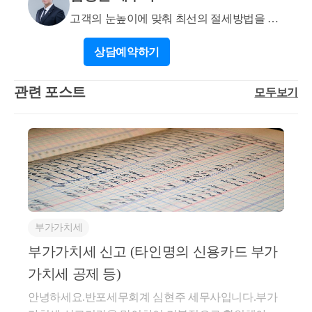
히 하셔야 합니다. 업종코드는 추계경비율대상자, 즉
고객의 눈높이에 맞춰 최선의 절세방법을 제
매출이 저조하여 장부를 하지 않는 경우에 중요합니
시해드립니다.
다. 복식부기 의무자일 경우에는 해당 경비율의 차이
상담
예약하기
는 의미가 없게되나, 해당 업종코드를 선택하실때에는
추계경비율의 인정범위와 함께 소득세 감면등의 유불
관련 포스트
모두보기
리 정확히 파악하여 신고하시는 것을 권장드립니다.
세무전문가와의 대면상담을 통해서 앞으로의 세금 계
획을 정확히 확인해보시고 작업하시는 것을 권장드립
니다. 감사합니다. 참고로 부가세 신고로서 업종코드
는 사업자등록증 발급이후에도 언제든지 변경가능합
니다. 현재 상담 내역으로 보컨데, 사업자등록증을 별
도로 내거나 아니면 기존 사업자등록증에 추가정정을
통해서 해당 업종 코드를 부여받으실수 있을거로 생각
부가가치세
됩니다. 하지만, 필히 창업감면등 여부를 확인하기 위
부가가치세 신고 (타인명의 신용카드 부가
해서는 세무전문가와 대면상담을 통해서 기존사업자
등록증 추가 또는 신규사업자등록증 발급 유불리를 확
가치세 공제 등)
인하시는 것을 권장드립니다. 감사합니다.
안녕하세요.반포세무회계 심현주 세무사입니다.​부가