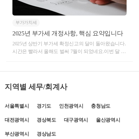
소매업전자상거래업525101국내 OEM 및 제조제조업
입금액에 포함할 필요는 없습니다.어차피 소득세기간
제조 분류에 따라xxxxx해외OEM소매업전자상거래업
에 확인할 문제이긴 하지만 추계신고시는 간주임대료
525101구매대행소매업해외직구대행업525105SNS마
계산이 부가가치세법상 간주임대료 계산방법과 같기
부가가치세
켓소매업SNS마켓5251042.사업자등록시 준비물????
떄문에 위와같이 처리하시면 됩니다.​​다음은 매입인데
개인사업자의 경우①본인신분증②사업자등록신청서
2025년 부가세 개정사항, 핵심 요약입니다
매입관련해서는 사실 요즘엔 다 불러오기가 되기때문
(세무서에 있음)③임대차계약서, 자가라면 부동산등기
에국세청 자료로 불러와지지 않는 종이세금계산서를
2025년 상반기 부가세 확정신고의 달이 돌아왔습니다.
부등본???? 법인사업자의 경우①사업자등록신청서(세
반드시 챙기셔야하고,​그외에 개인사업자는 사업용으
시간은 빨라서 올해도 벌써 7월이 되었네요.이번 달 25
무서에 있음)②임대차계약서, 자가라면 부동산등기부
로 사용한 타인명의(종업원 및 가족) 신용카드 사용내
일까지 개인사업자, 법인사업자는 부가세 신고 및 납
등본③법인등기부등본④주주명부⑤본인신분증⑥법
역법인사업자는 임원의 신용카드 사용내역 상 부가가
부를 하게 됩니다.2025년도에 적용되는 부가세 개정
인인감증명서⑥정관사본3. 온라인 쇼핑몰 사업자등록
치세는 매입세액 공제 대상입니다.​타인명의 신용카드
사항들을 다시 한번 확인해 보도록 하겠습니다.국세청
관련 자주묻는 질문Q : 국내OEM업체나 제조업영위
매입내역은 공제가 안된다고 알고계시는 분도 많은데
부가세 신고 도움자료를 기준으로 주요한 개정 사항만
지역별 세무/회계사
업체는 전자상거래로 판매하기 위해서는 사업자등록
사업과 관련이 있는 내용이라면 공제가 가능하다는
정리하였습니다.1. 동물 질병 치료 지원반려동물을 키
증상에 전자상거래업종으로 등록해야 하나요?A : 등
점, 꼭 기억해두시기 바랍니다.
우는 분들이 많아지고 있습니다.이에 발맞춰서 부가세
록안해도 됩니다. 사업자등록증상에 제조업이라고 등
면세 항목 중에 동물의 혈액도 포함이 되었습니다.단,
서울특별시
경기도
인천광역시
충청남도
록후 통신판매업신고만 해주시면됩니다. 별도로 도소
치료, 예방, 진단용에 한정됩니다.2025년 1월부터 적용
매업종을 사업자등록증에 등록하지 않아도 됩니다.Q :
대전광역시
경상북도
대구광역시
울산광역시
되는 세법입니다.2. 전자세금계산서 세액공제 기한 연
음식점업으로 사업자등록이 되어있는 상태에서, 밀키
장전자세금계산서를 발행하면 일정 대상자에게는 세
트를 만들어서 온라인으로 소비자에게 판매하고자 할
부산광역시
경상남도
액공제를 해주고 있습니다.직전연도 공급가액 3억 미