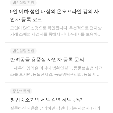
법인설립∙전환
현재 사업장 주소지에 신규 사업자등록은 불가능한 것
9인 이하 성인 대상의 온오프라인 강의 사
이므로 다른 사업장 주소지로 사업자등록을 추가로 해
야 하는 번거로움이 있습니다. 프로그램 개발 및 공급
업자 등록 코드
업에 관련된 업종코드는 722000(소프트웨어 개발 및
고민이 많으신것으로 확인됩니다. 우선적으로 전자상
공급업, 정보통신업)입니다. 업종은 홈택스(홈택스>조
거래 소매업 사업자를 통해서 간이과세자를 보유하고
회/발급>기타조회>단순,기준경비율(업종코드))에서
계시는 군요. 답변드리겠습니다. 현재 온라인 교육의
조회할 수 있습니다. 2. 신규간이과세자 또는 직전연도
경우 코드를 주로 두가지로 분류해서 신고되기는 합니
수입금액이 4,800만원에 미달하는 간이과세자는 세금
법인설립∙전환
다. 코드는 아래와 같습니다. 업종코드 809016 : 교육서
계산서 발급이 불가능합니다. 따라서 올해 사업자등록
반려동물 용품점 사업자 등록 문의
비스업 /온라인 교육학원 업종코드 940903 : 협회및단
을 하셨으면 올해는 세금계산서 발급이 불가능하며,
체, 수리 및 기타 개인서비스 기타자영업 학원강사/온
올해 매출이 4,800만원에 미달한다고 가정하면 내년에
1. 세무의 영역은 아니나 법확인결과, 동물보호법 제73
라인교육학원 대부분 온라인으로 교육하시는 분들은
도 세금계산서 발급은 불가능합니다. 도움이 되셨길
조를 보시면, 동물전시업, 동물위탁관리업, 동물미용
809016 코드를 대부분 활용하십니다. 업종코드 809016
바랍니다. 감사합니다.
업, 동물운송업을 영위하는 경우에는 이와 관련하여
의 코드는 강의 내용물을 제작, 보유하고 통신 및 인터
관련 지자체에 영업등록을 하도록 규정하고있습니다.
넷 방법으로 일반 교과 과정을 교육하는 산업활동을
종합소득세
현재 구체적인 사실관계는 알 수 없으나, 질문자뿐게
말합니다. 온라인 교육과 강의실 직접교육을 병행하는
창업중소기업 세액감면 혜택 관련
서 영위하는 업은 동물주로부터 위탁을 받는 것이 아
경우는 직접 강의하는 내용에 따라야 합니다. 하지만
닌 것으로 보여, 별도의 동물보호법에 따른 영업등록
질문하신 내용을 정리하면 감면이 되는 사업자 1개와
해당 업종코드**는 실사조사 등 교육청에서 관리하는
은 하지 않아도 될 것으로 사료됩니다. 2. 업종코드는