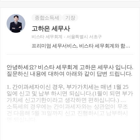
의 경우 수수료를 수익으로 정리하는 방법도 있으며,
아니면 매출과 매입을 맞추어서 손익을 수수료로서
정리하는 경우도 있습니다. 이는 큰 차이점이 있습니
종합소득세
기장
다. 인터넷상으로서 다 설명드릴수 없지만, 손익의
결과치는 동일하더라도 매출액이 어떻게 정리되는
고하은 세무사
지에 따라 장부기장의무 여부 및 세법상 준수해야 하
비스타 세무회계
서울특별시 서초구
는 사안이 달라지기 때문입니다.
프리미엄 세무서비스, 비스타 세무회계와 함께
하세요
소득을 정리하기에는 상담자의 구체적 사업 내용이
확인이 되어야 보다 명확한 세무상담이 이루어질수
안녕하세요? 비스타 세무회계 고하은 세무사 입니다.
있습니다. 필히 세무전문가와 대면상담을 통해서 본
질문하신 내용에 대하여 아래와 같이 답변 드립니다.
인의 업종을 이해하고 계시는 세무대리인을 찾으시
길 권고드립니다. 해당 업종을 이행하지 못할시 일반
1. 간이과세자이신 경우, 부가가치세는 매년 1월 25
적인 도소매업으로 신고하게 될 가능성이 있다는 점
일에 신고 및 납부 하시면 되십니다.(1월이 되면 부가
에서 유리한점과 불리한 점을 명확히 인지하셔서 사
가치세 신고기한이라고 생각하면 편하십니다.)
업을 이행하셔요.
소득세의 경우에는 간이과세자와는 상관없이 무조
건 다음해 5월 31일까지 신고 진행하시고 납부하시
요약하자면, 위 업종 및 업태의 특성상 상품중개업으
면 되십니다.
로 볼수도 있으며, 제대로 확인이 되지 아니할시 도
소매업으로 정리될수도 있습니다. 이는 사업주분의
2. 맞습니다. 수수료에 대해서만 매출액으로 보시면
사업구조가 명확히 확인이 되어야 세무상담을 통한
되십니다. 단, 위탁판매와 해외구매대행업이라고 할
절세방안 그리고 앞으로의 사업이행에 있어서 유리