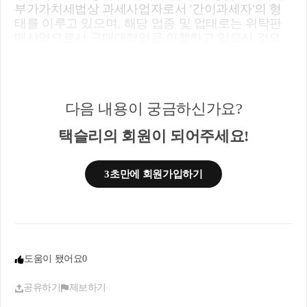
부가가치세법상 과세사업자로서 '간이과세자'의 형
태를 이루고 있으며, 해당 업종 및 업태로는 위탁판
매사업으로서 구매대행업을 이행하고 있으신 것으
로 확인됩니다.
답변드리겠습니다.
다음 내용이 궁금하신가요?
(1) 간이과세자는 부가가치세법상 납세의무자로서 2
024년 해당 매출 매입에 대해서 2025 1월 25일까지 신
택슬리의 회원이 되어주세요!
고 납부진행하셔야 합니다. 또한 2024년 귀속 소득
(매출-비용등)을 통해서 2025년 5월 31일까지 종합소
득세 신고 납부를 이행하셔야 합니다.
3초만에 회원가입하기
(2) 위탁판매와 구매대행의 경우 회계상 어떻게 정리
하는 지에 따라 소득 신고형태가 조금씩 달라집니다.
원칙적인 방법에 대해서 답변 드린다면, 위탁판매와
구매대행의 경우 실제적인 재고를 사업주분께서 떠
안지 않는 다는 점에서 결과적으로 '수수료'에 대해서
도움이 됐어요
0
만 소득이 집결되는 결과를 가집니다.
공유하기
제보하기
회계사무실에서 해외구매대행업 및 위탁판매 사업