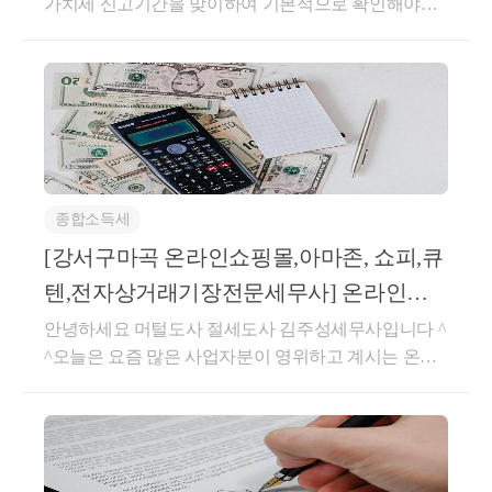
가치세 신고기간을 맞이하여 기본적으로 확인해야할
건 어떤게 있을까요?가장 먼저 확인할 부분은 매출입
니다.​매출은 기본적으로 신용카드 매출, 현금영수증
매출, 세금계산서 매출이 있습니다.그리고 업종별로
몇가지만 이야기해보겠습니다.​1. 음식점업음식점업의
경우 각종 어플로 매출이 있는 경우 집계되지 않는 부
분은 건별로 처리해서 신고하여야 합니다.해당 내역들
은 보통 어플사이트 사장님 페이지에 어떻게 신고하여
종합소득세
야 하는지 안내되어있습니다.​2. 해외직구 구매대행해
외직구 구매대행의경우 매출은 스마트스토어등에서
[강서구마곡 온라인쇼핑몰,아마존, 쇼피,큐
총매출액으로 신고되나,실질적인 부가가치세 과세대
텐,전자상거래기장전문세무사] 온라인쇼
상 매출은 구매가격과 판매가격 사이에 수수료 매출이
핑몰,전자상거래 세무1편 사업자
안녕하세요 머털도사 절세도사 김주성세무사입니다 ^
기 때문에총매출액과 구매대행으로 지출된 금액의 차
^오늘은 요즘 많은 사업자분이 영위하고 계시는 온라
액이 공급대가가 되어 해당 매출액을 신고하여야 합니
인 쇼핑몰 사업자등록절차에 대해서 설명드리겠습니
다.​3. 부동산임대업부동산임대업의 경우 간주임대료
다.1단계: 온라인 쇼핑몰 사업자등록시 업종 코드 및
가 문제되는데, 간주임대료의 수입금액포함여부를 신
준비물은?1. 사업 형태별 업종코드쇼핑몰 운영형태업
경쓰실 필요가 있습니다.추계신고 예정인 경우에는 수
태종목업종코드사입소매업전자상거래업525101위탁
입금액에 포함을,장부작성하여 신고하는 경우에는 수