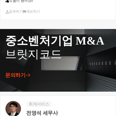
도움이 됐어요
0
사업용 신용카드로 등록해서 사용하시면 됩니다.
공유하기
제보하기
중소벤처기업 M&A
브릿지코드
문의하기
회계서비스
전영석 세무사