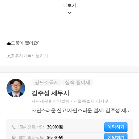
지라도 일단 국세청에는 총 판매가가 매출액으로 잡
더보기
한 타계책을 제시할수 있습니다.
히고 있어 추후 소명등이 필요할 수 있습니다. 도소
매업이 아닌 위탁판매업 및 해외구매대행업을 영위
(3) 상품대 및 소모품비용등을 지출하실때 원칙상 본
하고 있다는 점을 소명하면 될 것같습니다.
인의 카드명의로서 결제를 이행하시는 것을 권장드
립니다. 그렇다하여 타명의 카드 사용내역을 경비처
3. 타인명의카드를 사용하더라도 비용처리는 가능하
리가 불가능 한 것은 아닙니다. 다만 세무서와의 사
도움이 됐어요
0
시지만, 아무래도 본인 카드가 아니시라면 영수증 등
실관계를 확인할수 있는 여지는 있다는 점에서 타명
증빙서류를 전부 구비해두시는 것이 좋습니다. 타인
의카드결제내역에 대한 품목 그리고 상황에 대해서
공유하기
제보하기
의 경우에는 사업용으로 쓴 비용에 해당하는지 아닌
는 필히 정리해놓으시는 것을 권장드립니다.
지를 명확히 확인하기 때문입니다.
현재 간이과세자라는 점에서 부가세 매입세액공제
감사합니다.
가 그리 큰 효과를 발휘하지 않는다는 점에서 큰 불
양도소득세
상속∙증여세
리한 점을 체험하시지 못하는 것으로 사료됩니다. 간
이과세자에서 일반과세자로서 전환이 될 때 위 사안
김주성 세무사
에 대한 중요성을 체감 하실수 있을 것입니다. 타명
자연세무회계컨설팅
서울특별시 강서구
의 카드에 대해서 세무처리를 이행하기에는 세무전
문가와 통해서 충분히 리스크를 인지하시고 해결방
자연스러운 신고!자연스러운 절세! 김주성 세무
안에 대해서 서로 논의하신뒤 처리하시길 바랍니다.
사 입니다
15분 전화상담
20,000원
예약하기
방법으로서는 직원으로 등재한뒤 직원의 카드로서
사업상 경비집행으로서도 정리할수도 있습니다. 모
30분 방문상담
50,000원
예약하기