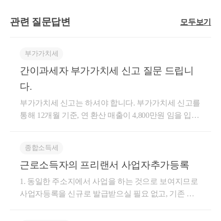
관련 질문답변
모두보기
부가가치세
간이과세자 부가가치세 신고 질문 드립니
다.
부가가치세 신고는 하셔야 합니다. 부가가치세 신고를
통해 12개월 기준, 연 환산 매출이 4,800만원 임을 입증
해야 하는 것입니다. 참고로 8월에 사업자를 내셨다면
8월~12월(5개월)의 매출이 2,000만원 미만이어야 12개
종합소득세
월 환산 기준 매출이 4,800만원에 미달하여 부가가치
근로소득자의 프리랜서 사업자추가등록
세가 면제되는 것입니다. 도움이 되셨길 바랍니다. 감
사합니다.
1. 동일한 주소지에서 사업을 하는 것으로 보여지므로
사업자등록을 신규로 발급받으실 필요 없고, 기존 사
업장에 업종을 추가하시면 됩니다. 신규로 사업자등록
을 추가로 발행하더라도 세금차이는 없습니다. 오히려