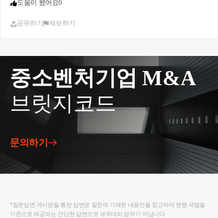
도움이 됐어요
0
3. 원칙적으로는 사업자 명의의 카드 내역 중 업무용
의 경우만 공제되는 것이 맞습니다. 하지만 타인의
공유하기
제보하기
결제 내역으로 비용처리를 받고자 할 때는 명확히 소
명 준비를 하셔야 합니다. 그리고 인정받을 확률을
늘리려면 직원 등록 후 직원의 카드로 대신 결제했다
는 것이 더 보수적으로 안전하겠습니다.
중소벤처기업 M&A
저는 여러 가지 세무지식에 대해서 블로그를 운영 중
입니다.
브릿지코드
블로그 주소는
https://blog.naver.com/cchh19
이고, 참고
해 보시면 좋을 것 같습니다.
자세한 내용은 hwchoi1990@gmail.com 또는 010-7667
-8698 최지호 세무사로 연락 주시면 답변드리겠습니
다. 감사합니다.
문의하기
*질문답변 게시판을 통한 답변은 질문에 기재된 내용만을 참고하여 현행 세법을
기준으로 제공되는 간단한 답변으로 세무대리 업무가 아닙니다.