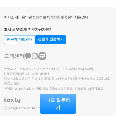
때음식점업 그대로 통신판매업 신고가 가능한가요?A
만인 개인 사업자는 전자세금계산서 발행시에 건당 2
: 안됩니다. 실무적으로 음식점과 밀키트 조리공간을
백원의 세액을 공제해 줍니다.연간 100만원 한도 내에
분리해야하며, 즉석식품제조가공업으로 영업허가를
회사소개
서 세액공제해주는데요.이 세액공제의 적용 기한을 연
이용약관
개인정보처리방침
제휴문의
채용안내
받고 영업허가증 수령하여 해당 밀키트 관련업종(식료
장해서 2027년 말까지 적용해 줍니다.3. 조세포탈 사업
품 소매업 522096)을 사업자등록증에 추가하여 통신판
혹시 세무/회계 전문가신가요?
자 부가세 수시부과부가세의 경우 조세포탈사업자에
매업을 신고해야합니다 .Q : 국내 OEM의 경우 어떤조
대한 수시부과 항목이 없었습니다.이제 신설이 되어서
전문가 인증하기
전문가 가입안내
건이 성립되어야 제조업으로 등록해도 되나요?A : 다
조세포탈사업자에 대해서도 부가세를 수시부과할 수
음의 조건이 성립되어야합니다조특법 집행기준6-2-3
있게 되었습니다.2025년부터 적용되는 세법입니다.4.
①자기가 제품을 직접 제조하지 않고 제조업체(사업장
고객센터
명의위장등록 가산세 강화명의를 위장해서 사업자등
이 국내또는 개성공업지구에 소재하는 업체에 한한다)
록하는 경우에는 기존에는 1%의 가산세를 부과했습니
에 의뢰하여 제조하는 사업으로서 다음 각호의 요건을
브릿지코드 주식회사 | 사업자번호 : 781-81-01811 | 직업정보제공사업
다.이제 개정이 되어서 사업자 명의위장등록은 1%에
충족하는 경우 제조업으로 봅니다1. 생산할 제품을 직
J1204020210007 | 대표자명 : 박상민
서 2%가 되었습니다.간이과세자의 경우에는 0.5%에서
접 기획(고안·디자인및 견본제작등을 말합니다)할것2.
주소 : 서울시 용산구 한강대로 23길, 25 로카우스 3층 | 통신판매업신고 : 2021-서울
1%가 되었습니다. 2배가 되었다고 보시면 되겠습니다.
영등포-0924
해당제품을 자기명의로 제조할것3. 해당 제품을 인수
이 세법도 2025년부터 적용이 됩니다.5. 사업자등록 첨
이메일 : contact@taxly.kr
파트너스
M&A 브릿지코드
M&A란?
브릿지코드
하여 자기책임하에 직접 판매할것2단계: 사업자등록
부 서류 추가이제 사업자등록을 신청할 시에 첨부 서
시 구매안전서비스는?1. 구매안전서비스의 개념[전자
나도 질문하
류를 반드시 추가 제출해야 합니다.사업장 전차한 경
상거래등에서의 소비자 보호에 관한법률]13조 2창 10
기
Ⓒ All rights reserved by BridgeCode.
우에 전대차계약서 사본과 임대인의 전대동의서가 반
호-제 3자의 중개를 통해서 소비자가 안전하게 금전 또
드시 필요합니다.6. 금융 보험 용역의 면세 범위기존의