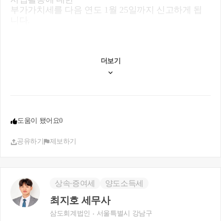
부가가치세를 다음 연도 1월 25일까지 신고하게 됩
니다.
#종합소득세 : 간이사업자의 소득은 사업소득으로 1
년간 사업활동에 대해서
다음 연도 5월 말일까지 종합소득세 신고를 이행 및
더보기
세금을 납부하셔야 합니다.
답변2)
맞습니다.
구매대행 및 위탁판매의 경우 도소매업과는 다르게
도움이 됐어요
0
판매액을 매출로 잡는 것이 아니고
판매 과정에서 발생한 수수료를 매출로 신고하셔야
공유하기
제보하기
합니다.
답변3)
개인사업자의 경우 배우자 또는 종업원의 카드를 사
상속∙증여세
양도소득세
용한 경우
본인 사업의 비용처리가 가능합니다.
최지호 세무사
하지만 제 3자의 신용카드를 통해 지출한 경우 비용
삼도회계법인
서울특별시 강남구
처리는 어렵습니다.