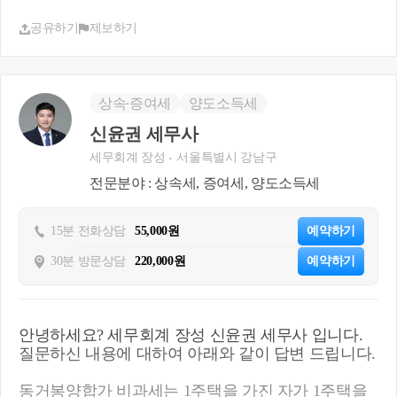
3. 「국민건강보험법 시행령」 별표 2 제3호가목3),
공유하기
제보하기
같은 호 나목2) 또는 같은 호 마목에 따른 요양급여를
받는 60세 미만의 직계존속(배우자의 직계존속을 포
함한다)으로서 기획재정부령으로 정하는 사람
상속∙증여세
양도소득세
신윤권 세무사
세무회계 장성
서울특별시 강남구
전문분야 : 상속세, 증여세, 양도소득세
15분 전화상담
55,000원
예약하기
30분 방문상담
220,000원
예약하기
안녕하세요? 세무회계 장성 신윤권 세무사 입니다.
질문하신 내용에 대하여 아래와 같이 답변 드립니다.
동거봉양합가 비과세는 1주택을 가진 자가 1주택을