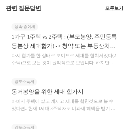
관련 질문답변
모두보기
상속∙증여세
1가구 1주택 vs 2주택 : (부모봉양, 주민등록
등본상 세대합가) -> 청약 또는 부동산처분
시 주택수 산정
다시 합가를 한 상태로 보이므로 세대를 합쳐서있다(2
주택)으로 보는 것이 원칙적으로 보입니다. 하지만 경
제적인 부분을 나눠서 생활하고 있으며 집의 규모가
생계를 함께한다기 보단 공용시설 외 각자의 생활을
양도소득세
영위하고 있다고 볼 수 있다면 한 주소에 거주하더라
동거봉양을 위한 세대 합가시
도 각자 세대라 주장해 볼 수 있습니다. 걱정이 되신다
면 양도소득세는 양도일 기준으로 판단하기 때문에 아
아버지 주택에 살고 계시고 세대를 합친것으로 볼 수
드님의 주소지나 어머님의 주소지를 이전하여 세대분
있다면.. 현재 1세대 3주택자로 비과세 혜택을 받기 힘
리를 주장하는 방안을 권유드립니다. -참고- [ 조심2019
듭니다. 요양원 등에 의한 일시퇴거자는 같은 세대로
부2865 , 2020.01.10] 【재결요지】 청구인 부모는 정부
봅니다. 하지만 세대가 분리되어 있고 생계를 같이 하
로부터 매월 노령연금 xx만원씩 각 수령하고 청구인
양도소득세