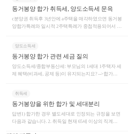
고 있지 않다는 점을 든다면 각각의 세대로 주장해볼
이외의 자녀들로부터 생활비 지원을 받았으며, 쟁점외
동거봉양 합가 취득세, 양도소득세 문윽
수 있을 것 같습니다. 조심2014서3507 , 2014.10.07 의
주택(1층)을 임대하여 세입자들로부터 지급받는 월세
예규를 보면 동거봉양으로 한 집안에 살다가 아버지
c분양권 취득후 3년안에 a주택을 매각하였으면 동거봉
및 청구인 어머니의 청소업 등 일용직 종사를 통한 일
어머니가 요양원에 입원했으므로 생계를 같이 하는 것
양합가특례와 일시적 2주택특례가 중첩적용되어서 a
정한 수입 등이 발생하여 이러한 수입으로 청구인과
으로 볼 수 없기 때문에 각각의 세대로 환원된 것으로
주택이 비과세도 가능했는데 추가로 분양권을 취득하
별도로 생활비 등을 지출하며 독립된 생계를 유지한
보아야한다는 예규가 있습니다. 청구인의 부는 2011.1
였기에 질문자님의 주택은 비과세가 되지 아니합니다.
것으로 보이는 점, 청구인과 청구인 부모는 따로 구분
1.4.부터 2013.7.17.까지 622일간, 청구인의 모는 2012.4.
양도소득세
먼저 분양권 하나를 양도하고 난후에 나머지 분양권과
된 생활공간에서 독립된 생계를 유지하였다는 청구주
12.부터 2013.9.3.까지 510일간 계속적으로 요양병원에
동거봉양 합가 관련 세금 질의
주택이 있는 상태에서 그 분양권 취득일로부터 3년안
장에 신빙성이 있어 보이는 점, 주민등록등‧초본 상
입원해서 치료를 받고 있는 사실에 비추어일시적인 퇴
에 동거봉양합가일로부터 10년안에 a주택을 매각하는
청구인과 청구인 부모의 세대합가일로부터 10년 이내
양도소득세/종합부동산세: 부모님의 1세대 1주택자 세
거상태라고 보기 어렵고,부모의 병원비 등을 청구인
경우에는 a주택이 비과세가 가능합니다. 위와 달리 부
인 2018.8.10. 쟁점주택을 양도한 점 등에 비추어 처분
제 혜택(비과세, 공제 등)이 유지되는지요? -->합가시
(막내)의 형제들이 공동으로 부담하는 것으로 보아 청
모님 주택을 합가일로부터 10년안에 매각하는 경우에
청이 쟁점주택에 대한 1세대 1주택 비과세적용을 배제
양도세 측면에서 1세대 4주택이므로 혜택이 없습니다
구인과 청구인의 부모를 생계를 같이 하는 동일세대원
는 비과세가 가능합니다.
하여 청구인에게 양도소득세를 과세한 이 건 처분은
/종부세 측면에서는 아버지는 1세대 1주택으로 볼것으
으로 보기 어려운 점, 청구인이 병중인 부모를 봉양하
취득세
잘못이 있다고 판단됨
로 보입니다 https://blog.naver.com/totwm/223695373955
기 위하여 2003.7.31. 세대합가를 하였으나 2011년과 20
동거봉양을 위한 합가 및 세대분리
합가 특례: 동거봉양 합가 특례 적용을 받기 위한 요건
12년부터는 요양병원에 장기간 입원·치료 중에 있어
과 통상적으로 인정되는 증빙서류는 무엇인지?-->주민
사실상 동거봉양을 위한 세대합가 사유가 해소되었다
답변1) 합가한 경우 별도세대로 인정되는 규정을 보면
등록초본,등본 및 실제거주를 같이 하는 것을 입증할
고 보이는 점 등에 비추어 청구인의 쟁점주택 양도는 1
다음과 같습니다. 2. 취득일 현재 65세 이상의 직계존
수 있는 쿠팡,카드사용내역등입니다 세대 분리: 1년 후
세대1주택 양도소득세 비과세적용 대상으로 판단된
속(배우자의 직계존속을 포함하며, 직계존속 중 어느
다시 세대를 분리하면 부모님은 합가 전과 동일한 혜