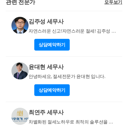
관련 전문가
다. 일단 예규에 따라 긍정적으로 볼 수 있을 것 같지만
모두보기
한 사람이 65세 미만인 경우를 포함한다)을 동거봉양
택을 받을 수 있는지 궁금합니다. 가능합니다 양도세
실제 비과세를 진행할 때는 반드시 세무사의 도움을
(同居奉養)하기 위하여 30세 이상의 직계비속, 혼인한
는 양도시점에 종부세는 과세기준일 6.1일 기준으로
받으시기 발바니다.
직계비속 또는 제1호에 따른 소득요건을 충족하는 성
김주성 세무사
판단합니다
년인 직계비속이 합가(合家)한 경우(2023.03.14 개정)
합가 당시 65세 이상인 직계존속을 합가한 경우에 해
자연스러운 신고!자연스러운 절세! 김주성 세
당하여야 하므로 65세 이전부터 합가하고 있었던 경우
무사 입니다
상담
예약하기
에는 별도세대로 인정되지 않습니다. 답변2) 세대 분리
는 취득전에만 하면 됩니다. 취득 직전에 하여도 별도
세대로 인정됩니다.
윤대현 세무사
안녕하세요, 절세전문가 윤대현 입니다.
상담
예약하기
최연주 세무사
차별화된 절세노하우로 최적의 솔루션을 제