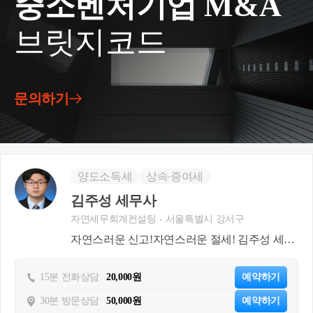
중소벤처기업 M&A
감사합니다.
브릿지코드
문의하기
양도소득세
상속∙증여세
김주성 세무사
자연세무회계컨설팅
서울특별시 강서구
자연스러운 신고!자연스러운 절세! 김주성 세무
사 입니다
15분 전화상담
20,000원
예약하기
30분 방문상담
50,000원
예약하기