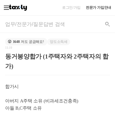
로그인/가입
전문가 가입안내
양도소득세
😮
1648
저도 궁금해요!
11-19
동거봉양합가 (1주택자와 2주택자의 합
가)
합가시
아버지 A주택 소유 (비과세조건충족)
아들 B,C주택 소유