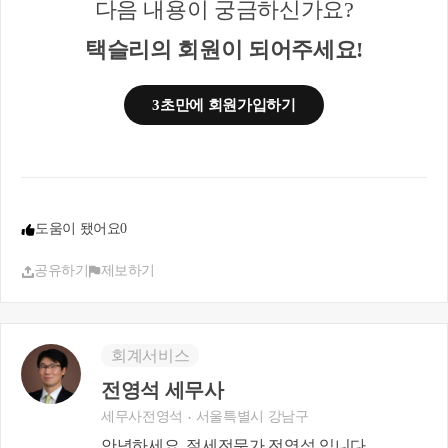
다음 내용이 궁금하신가요?
을 먼저 매도하는 경우는 비과세를 받을 수 없겠습니
다.
택슬리의 회원이 되어주세요!
소득세법시행령 제155조⑤ 【1세대1주택의 특례】
⑤ 1주택을 보유하는 자가 1주택을 보유하는 자와 혼
3초만에 회원가입하기
인함으로써 1세대가 2주택을 보유하게 되는 경우 또
는 1주택을 보유하고 있는 60세 이상의 직계존속을
동거봉양하는 무주택자가 1주택을 보유하는 자와 혼
인함으로써 1세대가 2주택을 보유하게 되는 경우 각
각 혼인한 날부터 5년 이내에 먼저 양도하는 주택은
이를 1세대1주택으로 보아 제154조제1항을 적용한
도움이 됐어요
0
다.
공유하기
제보하기
[부동산납세과-246, 2016.2.19]
혼인 합가에 따른 1세대1주택 특례를 적용할 때 1주
택(A) 보유자가 2주택(B,C) 보유자와 혼인함으로써 1
세대가 3주택을 보유하게 되는 경우, 먼저 양도하는
회계서비스
C주택은 양도소득세가 과세되는 것이며, 혼인한 날
부터 5년 이내에 양도하는 A주택 또는 B주택은 비과
전영석 세무사
세 적용
세무사전영석
서울특별시 강남구
안녕하세요, 절세전문가 전영석 입니다.