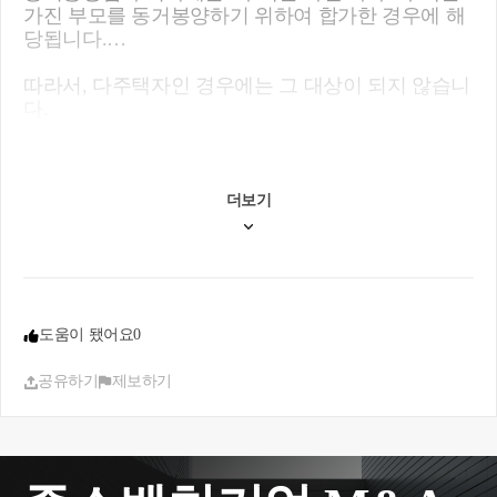
가진 부모를 동거봉양하기 위하여 합가한 경우에 해
당됩니다.
따라서, 다주택자인 경우에는 그 대상이 되지 않습니
다.
다만, 아들이 일시적 2주택 비과세 대상일 경우로 2
주택을 보유한 경우라면 이야기가 달라집니다.
더보기
일시적 2주택 비과세 조항과 동거봉양비과세 조항은
각기 다른 조항이지만, 검토에 따라 중첩적용이 가능
할 수 있습니다.
https://blog.naver.com/jang-sung/223563937779?tracking
도움이 됐어요
0
Code=blog_bloghome_searchlist
공유하기
제보하기
관련하여 제가 작성한 블로그 글입니다. 참고하시기
바랍니다.
전문가와 상의하시어 모쪼록 비과세로 진행하시기
바랍니다.