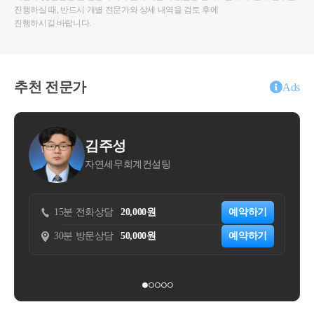
진행하실 때, 반드시 개별 전문가와 상세 내역을 검토 후에
진행하시길 바랍니다.
추천 전문가
Ads
김주성
김동훈
연세무회계컨설팅
조우세무회계사
화상담
20,000원
예약하기
15분 전화상담
33,000
문상담
50,000원
예약하기
30분 방문상담
110,00