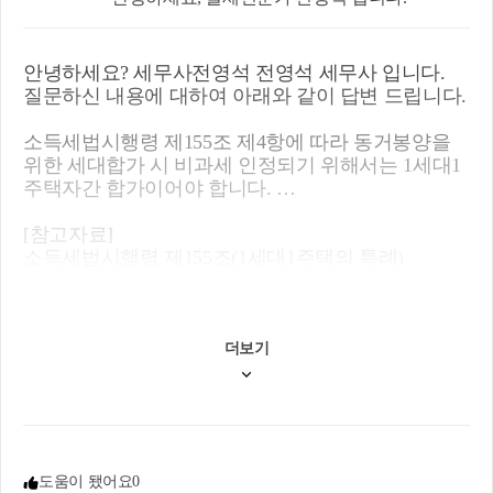
안녕하세요? 세무사전영석 전영석 세무사 입니다.
질문하신 내용에 대하여 아래와 같이 답변 드립니다.
소득세법시행령 제155조 제4항에 따라 동거봉양을
위한 세대합가 시 비과세 인정되기 위해서는 1세대1
주택자간 합가이어야 합니다.
[참고자료]
소득세법시행령 제155조(1세대1주택의 특례)
④1주택을 보유하고 1세대를 구성하는 자가 1주택을
보유하고 있는 60세 이상의 직계존속(다음 각 호의
사람을 포함하며, 이하 이 조에서 같다)을 동거봉양
하기 위하여 세대를 합침으로써 1세대가 2주택을 보
더보기
유하게 되는 경우 합친 날부터 10년 이내에 먼저 양
도하는 주택은 이를 1세대1주택으로 보아 제154조제
1항을 적용한다.
1. 배우자의 직계존속으로서 60세 이상인 사람
2. 직계존속(배우자의 직계존속을 포함한다) 중 어느
도움이 됐어요
0
한 사람이 60세 미만인 경우