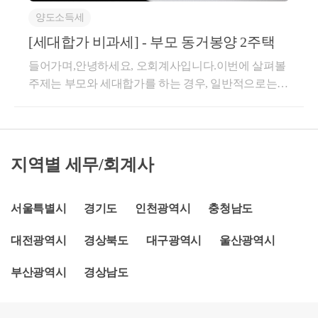
별로 각각 1세대로 보는 것임[ 회 신 ]동거봉양을 위해
세대)와 세대를 합침으로써 1세대가 2주택을 보유하게
양도소득세
합가함으로써 과세기준일 현재 60세이상의 직계존속
되는 경우 합친 날부터 5년 이내에 먼저 양도하는 주택
과 1세대를 구성하는 경우 합가한 날로부터 10년동안
[세대합가 비과세] - 부모 동거봉양 2주택
은「소득세법 시행령」 제155조 제4항에 따라 이를 1
주택 또는 토지를 소유하는 자와 그 합가한 자별로 각
세대1주택으로 보아 비과세 여부를 판정하는 것입니
들어가며,안녕하세요, 오회계사입니다.이번에 살펴볼
각 1세대로 보는 것입니다.[ 관련법령 ]종합부동산세법
다.이 경우 별도세대인 상태에서 직계존속을 동거봉양
주제는 부모와 세대합가를 하는 경우, 일반적으로는
시행령 제1조의2【세대의 범위】1. 질의내용 요약○ 사
하기 위하여 합가하였는지 여부는 사실판단할 사항입
각자가 1주택을 보유한 경우 합가 이후에는 동일세대
실관계-22.4.母의 건강상 문제로 세대원 중 일부가 母
니다.○ 사전-2016-법령해석재산-0197, 2016.08.26.국내
이므로 1세대 2주택이 되어 2주택 모두 비과세가 되지
의 세대와 합가함- 母의 나이는 만 60세로 母와 합가한
에 1주택(이하 “갑주택”이라 한다)을 보유하는 1세대
는 못합니다.그러나, 법에서 정한동거봉양의 경우에는
세대원은 각각 1주택을 소유중○ 질의내용-동거봉양을
가 1주택을 보유하는 60세 이상의 직계존속(배우자의
2주택이 모두 비과세가 되는 경우가 있으니 어떤 조건
지역별 세무/회계사
위한 합가시 종부세에서 각각 1세대 1주택으로 보는
직계존속을 포함하며, 직계존속 중 어느 한 사람이 60
이 이에 해당하는지 알아보겠습니다.사실 당초 목적은
것이 맞는지2. 질의내용에 대한 자료가. 관련 조세 법
세 미만인 경우를 포함한다)을 동거봉양하기 위하여
동거봉양이나, 요근래는 결혼하고 자녀 출산 이후 부
령 (법률, 시행령, 시행규칙, 기본통칙)○종합부동산세
세대를 합침으로써 1세대가 2주택을 보유하게 되었으
부가 맞벌이를 하는 경우 자녀 양육 문제 때문에동거
서울특별시
경기도
인천광역시
충청남도
법 제2조【정의】8. 세대 라 함은 주택 또는 토지의 소
나 합가 후 1주택을 보유하는 또 다른 1세대가 부모님
봉양이 아닌 손자들 양육동거가 대부분입니다만, 법
유자 및 그 배우자와 그들과 생계를 같이하는 가족으
과 합가함에 따라 갑주택 양도 당시 1세대 3주택이 된
대전광역시
경상북도
대구광역시
울산광역시
상으로는 조건만 맞으면 동거봉양으로 봅니다.세부적
로서 대통령령으로 정하는 것을 말한다.○종합부동산
경우에는「소득세법시행령」제155조제4항이 적용되
으로 살펴보면,1주택 보유자가 1주택을 보유한 60세
세법 시행령 제1조의2【세대의 범위】⑤동거봉양(同
지 아니하는 것임★주요 경력- 약 85,000건 이상의 세
부산광역시
경상남도
이상 직계존속과 세대합가를 한 경우, 10년이내 1주택
居奉養)하기 위하여 합가(合家)함으로써 과세기준일
금 상담 및 용역- 600건 이상의 경정청구를 통한 약 25
을 양도하면 2주택 모두 비과세가 됩니다.구체적인 기
현재 60세 이상의 직계존속(직계존속 중 어느 한 사람
억 이상 세금 환급- 세무사 플랫폼 '택슬리' 상담 및 후
준을 살펴보면,① 직계존속 중 1인만 60세 이상- 세대