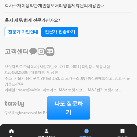
이 60세 미만인 경우를 포함한다)과 1세대를 구성하는
기 1위 (약 3,700건 이상 상담)- 전문가 플랫폼 '아하커
회사소개
합가 당시 만 60세 이상이어야 하며,직계존속 중 1인만
이용약관
개인정보처리방침
제휴문의
채용안내
경우에는 제1항에도 불구하고 합가한 날부터 10년 동
넥츠' 상담 및 후기 1위 (약 500건 이상 상담)- 지식공유
60세 이상이면 적용가능함② 배우자의 직계존속도 포
안(합가한 날 당시는 60세 미만이었으나, 합가한 후 과
플랫폼 '아하 QnA' 세무/회계 1위 (약 75,000건 이상 답
혹시 세무/회계 전문가신가요?
함- 시부모, 장인/장모와 세대합가 해도 적용이 되는 것
세기준일 현재 60세에 도달하는 경우는 합가한 날부터
변 및 337만건 이상 공유)- KB금융 콘텐츠 필진- 한국
입니다.③ 60세 미만이라도 중증질환자는 포함 (2019.
전문가 인증하기
전문가 가입안내
10년의 기간 중에서 60세 이상인 기간 동안) 주택 또는
경제필진- 서울시 마을세무사- ㈜코스맥스 세무팀- ㈜
2.12 이후)- 2019년 개정으로 추가된 항목입니다. 당초
토지를 소유하는 자와 그 합가한 자별로 각각 1세대로
현대중공업 세무기획팀- ㈜iMBC 재무회계팀- 세무법
에는연령이 60세를 넘어야만 가능했어나 암, 난치병,
본다나. 관련 해석사례○ 종합부동산세과-27, 2009.10.2
인 넥스트
고객센터
결핵등 중증질환을 가진 직계존속의 경우는 60세가 안
6.60세이상의 직계존속을 동거봉양하기 위하여 합가
되어도 포함이 됩니다.④ 조부모, 외조부모도 포함- 부
함으로써 1세대를 구성하는 경우에는 ’04.6.2 이후 최
브릿지코드 주식회사 | 사업자번호 : 781-81-01811 | 직업정보제공사업
모는 만 60세 미만이라도,60세가 넘은 조부모/외조부
초로 합가한 날부터 5년(현재는 10년)동안은 주택을 소
J1204020210007 | 대표자명 : 박상민
모가 부모와 동거하고 있고 세대 합가하는 경우 직계
유하는 자와 그 합가한 자별로 각각 1세대로 보는 것임
주소 : 서울시 용산구 한강대로 23길, 25 로카우스 3층 | 통신판매업신고 : 2021-서울
존속은 조부모등도 포함되므로 당연히 적용이 됩니다.
영등포-0924
따라서, ’04.6.2 이후 최초로 합가한 이후 세대분리하고
⑤ 10년 이내에 양도 해야 (2018.2.13 이후 양도분)- 동
이메일 : contact@taxly.kr
파트너스
M&A 브릿지코드
M&A란?
브릿지코드
재합가하는 경우라도 최초로 합가한 날부터 5년 동안
거봉양 2주택 비과세는 동거봉양일 이후 10년이내에 1
을 별도세대로 보는 것이므로 5년 후부터는 동거봉양
나도 질문하
주택을 양도해야 2주택 모두 비과세가 가능합니다. 10
을 위하여 합가하고 있을 경우 별도세대로 보지 않는
기
Ⓒ All rights reserved by BridgeCode.
년이 지난 경우, 특례가 적용이 되지 않습니다.2018.2.1
것임※ 참고로 양도소득세에서도 동거봉양 합가 비과
3일 이전에는 동거봉양 합가는 시한이 5년이었으나,
세라는 규정이 있습니다. 동거봉양 합가 양도세 비과
이후 개정되어 2018.2.13일 이후 양도분 부터는 10년이
세 란1주택을 보유한 자가1주택을 보유한 60세 이상의
적용됩니다.소득세법 시행령제155조(1세대1주택의 특