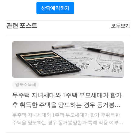
공합니다.
상담
예약하기
관련 포스트
모두보기
양도소득세
무주택 자녀세대와 1주택 부모세대가 합가
후 취득한 주택을 양도하는 경우 동거봉양
합가 특례 적용 여부
무주택 자녀세대와 1주택 부모세대가 합가 후취득한
주택을 양도하는 경우 동거봉양합가 특례 적용 여부
(불가능함)서면-2024-부동산-0478 [부동산납세과-1377]