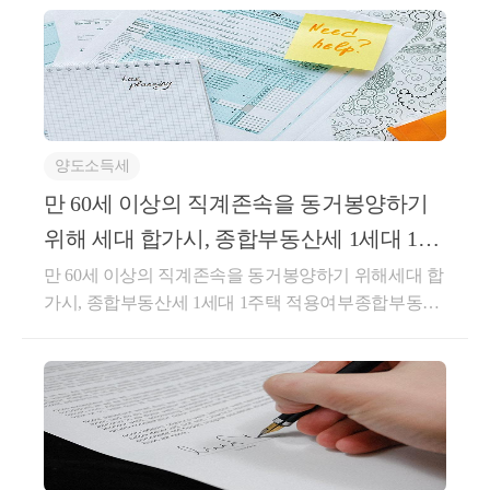
생산일자 : 2024.08.20.요 지무주택 자녀가 1주택 부모
를 동거봉양하기 위해 합가 후 2주택을 추가 취득하여
1세대 3주택이 된 경우에는 동거봉양합가 특례 대상이
아님회 신귀 서면질의의 경우, 무주택 세대가 1주택(A)
을 보유하고 있는 60세 이상의 직계존속을 동거봉양하
기 위하여 세대를 합친 후 2주택(B, C)을 추가로 취득
양도소득세
하여 1세대가 3주택을 보유한 상태에서 B주택을 양도
하는 경우에는 「소득세법 시행령」 제155조제4항이
만 60세 이상의 직계존속을 동거봉양하기
적용되지 아니하는 것입니다.1. 질의내용 -1주택(A) 부
위해 세대 합가시, 종합부동산세 1세대 1주
모세대와 무주택 자녀세대가 동거봉양 합가하고 합가
택 적용여부
만 60세 이상의 직계존속을 동거봉양하기 위해세대 합
일 이후 2주택(B, C)을 취득한 후 B주택 양도시 동거봉
가시, 종합부동산세 1세대 1주택 적용여부종합부동산
양 합가 비과세 적용 여부2. 관련사례○ 법규재산2014-2
세, 서면-2022-부동산-3260 [부동산납세과-2624] , 2022.
55, 2014.07.18.1주택을 보유하고 1세대를 구성하는 자
09.08[ 제 목 ]만 60세 이상의 직계존속을 동거봉양하기
가 1주택을 보유하고 있는 60세 이상의 직계존속(배우
위해 세대 합가시 1세대 1주택 적용여부[ 요 지 ]동거봉
자의 직계존속을 포함하며, 직계존속 중 어느 한 사람
양을 위해 합가함으로써 과세기준일 현재 60세이상의
이 60세 미만인 경우를 포함)을 동거봉양하기 위하여
직계존속과 1세대를 구성하는 경우 합가한 날로부터 1
직계존속세대(1주택을 보유한 60세 미만인 배우자의
0년동안 주택 또는 토지를 소유하는 자와 그 합가한 자
母와 60세 이상인 배우자의 외조모가 함께 거주하는 1